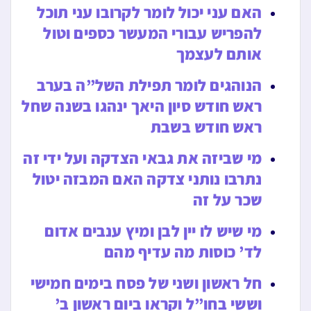
האם עני יכול לומר לקרובו עני תוכל
להפריש עבורי המעשר כספים וטול
אותם לעצמך
הנוהגים לומר תפילת השל”ה בערב
ראש חודש סיון היאך ינהגו בשנה שחל
ראש חודש בשבת
מי שביזה את גבאי הצדקה ועל ידי זה
נתרבו נותני צדקה האם המבזה יטול
שכר על זה
מי שיש לו יין לבן ומיץ ענבים אדום
לד’ כוסות מה עדיף מהם
חל ראשון ושני של פסח בימים חמישי
וששי בחו”ל וקראו ביום ראשון ב’