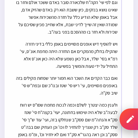
וגם לפי שי’ הקה”ח שלכאורה סובר באדם ששכר אולם וחזר בו
שאינו נושא בנזקים, כיון ששבת הוא רק באדם שהזיק אדם,
אבל באופן שלא הודיע כלל על חזרה מהשכירות אפשר
שמודה שאין זה שייך לדיני שבת, אלא שחייב מכיון שסיכם על
שכירות ולא חזר בו מההסכם בפני בעה”ב.
ויש להוסיף דיש אופנים מסויימים באופן כללי בדיני חזרה
שהקילו בחלק מהמקרים אם החזרה היתה מחמת אונ’ס, עי’
רמ”א בסי’ שלד, אבל כאן נשמע שלא היה כאן אונ’ס אלא
התחיל על ידי טעות והמשיך בפשיעה.
ואם כבר הקדים את השכר הוא חמור יותר שפחות מקילים בזה
באופנים מסויימים, עי’ ריש סי’ שטז ובנו”כ שם ובפת”ש סי’
שיב סק”ה.
ולענין כמה יצטרך לשלם וכמה לנכות מחמת שסו”ס יש רווח
לבעה”ב שלא היה שימוש בחתונה, יעוי’ בקצה”ח סי’ שטז
סק”א והנתה”מ שם ססק”ב שנחלקו בזה, ועי’ עוד ש”ך סי’
שלד סק”ב רק שצריך להחזיר לו וכו’ וכן העתיק שם בבה”ט
ססק”ב וכן ראה בהגר”א סק”ד ואם לא יחזיר וכו’, ומ”מ באופן