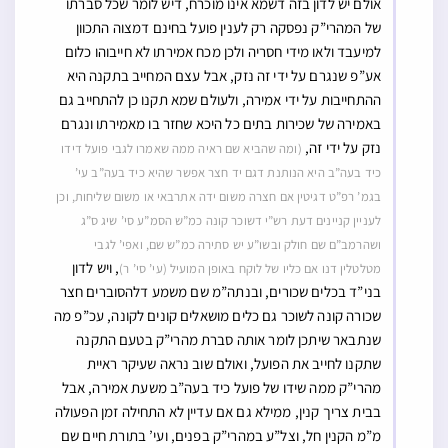
אולם יש לדון בזה דשמא אינו מוכרח, דיש לומר שכל סברתו
של המהרי”ק נפסקה רק לענין פועל בחינם דמצוה התכוון
למיעבד ולאו מידי חסריה ולכן מכח אמירתו לא חייבוהו כלום
אע”פ שנגרם על ידי זה נזק, אבל עצם המחייב בתקנה היא
ההתחייבות על ידי אמירה, ולעולם שמא תקנו כן להתחייב גם
באמירה של שכירות בתים כל היכא שחזר בו מאמירתו ונגרם
נזק על ידי זה,
(ומה שהביא שם ראיה ממה שאמרו לגבי פועל דידו
כיד בעה”ב היא הנותנת דגם יד חצר אפשר שהיא כיד בעה”ב עי’
בגמ’ רפ”ט דגיטין אם חצרה משום ידה אתרבאי או משום שליחות, וכן
לעניין קניינים דעת רש”י דשוכר קונה כמ”ש הסמ”ע סי’ שיג ס”ג
ושהרמב”ם שם חולק ובשו”ע יש סתירה כמ”ש שם, ואפי’ לגבי
, ויש לדון
מטלטלין דנו אם כליו של לוקח באופן המועיל (עי’ סי’ ר)
בני”ד בכלים שכורים, ובנתה”מ שם משמע דלהסוברים חצר
שכורה קונה לשוכר גם כלים מושאלים קונים לקונה, עכ”פ מה
שנתבאר שיתכן לומר אותה סברת מהרי”ק בטעם התקנה
שתקנו לחייב את הפועל, ואולם שוב נראה שעיקר ראיית
מהרי”ק ממה שידו של פועל כיד בעה”ב משעת אמירה, אבל
בבית צריך קנין, ממילא גם אם עדיין לא התחילה זמן הפעולה
מ”מ הקנין חל, וצל”ע במהרי”ק בפנים, ועי’ בתורת חיים שם