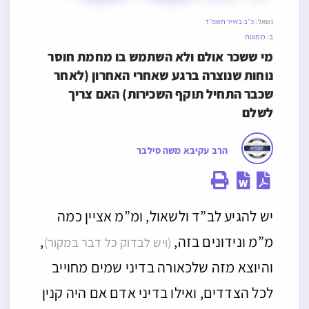
נשאל:
כ״ב באייר תשפ״ד
ב:
ממונות
מי ששכר אולם ולא השתמש בו מחמת חוסר 
נוחות שנוצרה ברגע שאחרי האחרון (לאחר 
שכבר התחיל תוקף השכירות) האם צריך 
לשלם
הרב עקיבא משה סילבר
יש להגיע לב”ד ולשאול, ומ”מ אציין כמה
מ”מ ונידונים בזה,
,
(ויש לבדוק כל דבר במקור)
והיוצא מזה שלכאורה בדיני שמים מחוייב
לכל הצדדים, ואילו בדיני אדם אם היה קנין