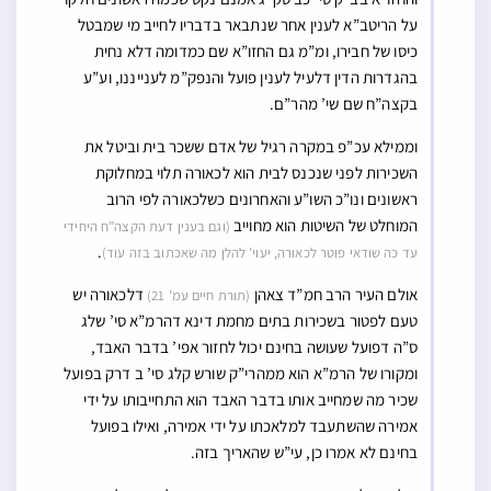
על הריטב”א לענין אחר שנתבאר בדבריו לחייב מי שמבטל
כיסו של חבירו, ומ”מ גם החזו”א שם כמדומה דלא נחית
בהגדרות הדין דלעיל לענין פועל והנפק”מ לענייננו, וע”ע
בקצה”ח שם שי’ מהר”ם.
וממילא עכ”פ במקרה רגיל של אדם ששכר בית וביטל את
השכירות לפני שנכנס לבית הוא לכאורה תלוי במחלוקת
ראשונים ונו”כ השו”ע והאחרונים כשלכאורה לפי הרוב
המוחלט של השיטות הוא מחוייב
(וגם בענין דעת הקצה”ח היחידי
.
עד כה שודאי פוטר לכאורה, יעוי’ להלן מה שאכתוב בזה עוד)
אולם העיר הרב חמ”ד צאהן
דלכאורה יש
(תורת חיים עמ’ 21)
טעם לפטור בשכירות בתים מחמת דינא דהרמ”א סי’ שלג
ס”ה דפועל שעושה בחינם יכול לחזור אפי’ בדבר האבד,
ומקורו של הרמ”א הוא ממהרי”ק שורש קלג סי’ ב דרק בפועל
שכיר מה שמחייב אותו בדבר האבד הוא התחייבותו על ידי
אמירה שהשתעבד למלאכתו על ידי אמירה, ואילו בפועל
בחינם לא אמרו כן, עי”ש שהאריך בזה.