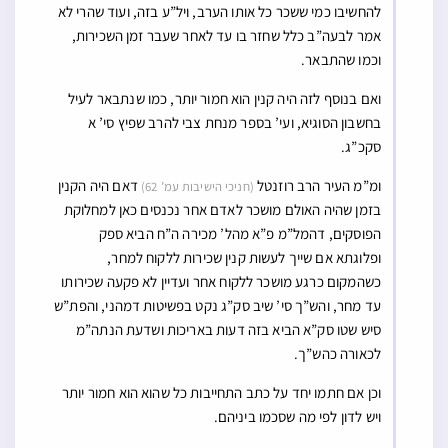
להחשיבו כמי ששכר כל אותו הערב, ויל”ע בזה, ועוד שהרי לא
אמר לבעה”ב כלל שחזר בו עד לאחר שעבר זמן השכירות,
וכמו שהתבאר.
ואם בנוסף לזה היה קנין הוא חמור יותר, כמו שנתבאר לעיל
בחשבון הסוגיא, ועי’ בספר מנחת צבי להרב שפיץ סי’ א
סקכ”ג.
ומ”מ העיר הרב רוזנטל
דאם היה הקנין
(חניכי הישיבות עמ’ 62)
בזמן שהיה האולם מושכר לאדם אחר נכנסים כאן למחלוקת
הפוסקים, דהמל”מ פ”א מהל’ מכירה ה”ח הביא ספק
ופלוגתא אם שייך לעשות קנין שכירות ללקוח למחר,
כשהמקום כרגע מושכר ללקוח אחר ועדיין לא פקעה שכירותו
עד מחר, והש”ך סי’ שיב סק”ג נקט בפשיטות דמהני, והפת”ש
סיש שטו סק”א הביא בזה דעות באריכות ושדעת הנתה”מ
לכאורה כהש”ך.
וכן אם חתמו יחד על כתב התחייבות כל שהוא הוא חמור יותר
ויש לדון לפי מה שסכמו ביניהם.