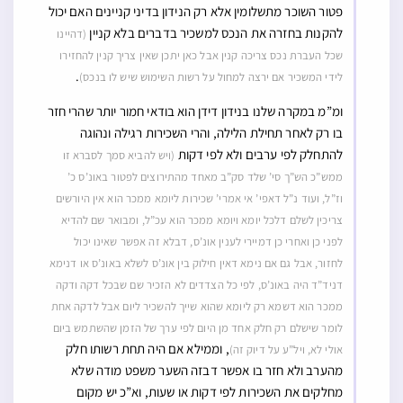
פטור השוכר מתשלומין אלא רק הנידון בדיני קניינים האם יכול
להקנות בחזרה את הנכס למשכיר בדברים בלא קניין
(דהיינו
שכל העברת נכס צריכה קנין אבל כאן יתכן שאין צריך קנין להחזירו
.
לידי המשכיר אם ירצה למחול על רשות השימוש שיש לו בנכס)
ומ”מ במקרה שלנו בנידון דידן הוא בודאי חמור יותר שהרי חזר
בו רק לאחר תחילת הלילה, והרי השכירות רגילה ונהוגה
להתחלק לפי ערבים ולא לפי דקות
(ויש להביא סמך לסברא זו
ממש”כ הש”ך סי’ שלד סק”ב מאחד מהתירוצים לפטור באונ’ס כ’
וז”ל, ועוד נ”ל דאפי’ אי אמרי’ שכירות ליומא ממכר הוא אין היורשים
צריכין לשלם דלכל יומא ויומא ממכר הוא עכ”ל, ומבואר שם להדיא
לפני כן ואחרי כן דמיירי לענין אונ’ס, דבלא זה אפשר שאינו יכול
לחזור, אבל גם אם נימא דאין חילוק בין אונ’ס לשלא באונ’ס או דנימא
דניד”ד היה באונ’ס, לפי כל הצדדים לא הזכיר שם שבכל דקה ודקה
ממכר הוא דשמא רק ליומא שהוא שייך להשכיר ליום אבל לדקה אחת
לומר שישלם רק חלק אחד מן היום לפי ערך של הזמן שהשתמש ביום
, וממילא אם היה תחת רשותו חלק
אולי לא, ויל”ע על דיוק זה)
מהערב ולא חזר בו אפשר דבזה השער משפט מודה שלא
מחלקים את השכירות לפי דקות או שעות, וא”כ יש מקום