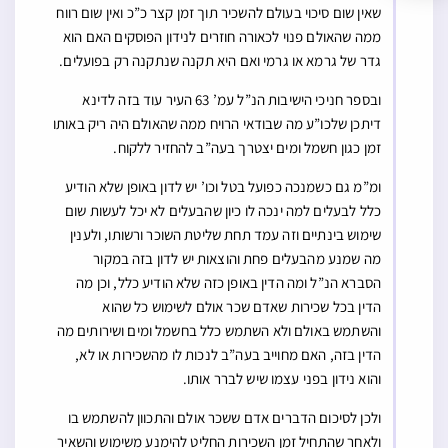
שאין שום סיכוי בעולם להשכיר תוך זמן קצר כ”כ ואין שום רווח
ממה שהאולם פנוי לכאורה חוזרים לנידון הפוסקים האם הוא
גדר של גרמא או גרמי ואם היא תקנה שנתקנה רק בפועלים.
ובספר חניכי הישיבות הנ”ל עמ’ 63 העיר עוד בזה לדינא
דיתכן שלכו”ע מה שבודאי הרויח ממה שהאולם היה ריק באותו
זמן כגון חשמל ומים יצטרך בעה”ב להחזיר ללקוח.
ומ”מ גם כשמנכה כפועל בטל וכו’ יש לדון באופן שלא הודיע
כלל לבעלים למה ינכה לו כיון שהבעלים לא יכל לעשות שום
שימוש בינתיים וזה עמד תחת שליטת השוכר ורשותו, ולענין
מה שמנע מהבעלים פחת והוצאות יש לדון בזה במקור
הסברא הנ”ל ומה הדין באופן כזה שלא הודיע כלל, וכן מה
הדין בכל שכירות שאדם שכר אולם לשימוש כל שהוא
והשתמש באולם ולא השתמש כלל בחשמל ומים ושירותים מה
הדין בזה, האם מחוייב בעה”ב לנכות לו מהשכירות או לא,
והוא נידון בפני עצמו שיש לברר אותו.
ולכן לסיכום הדברים אדם ששכר אולם והתכוון להשתמש בו
ולאחר שהתחיל זמן השכירות החליט להימנע משימוש והשאיר