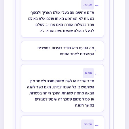
הנתבע ורצו
←
ממונות
להוציא עליה
אדם שתיאם עם בעלי אולם תאריך ולבסוף
סירוב אולם הטוען
בטעות לא השתמש באותו אולם אלא באולם
שלה טען עבורה
אחר בבעלות אחרת האם מחוייב לשלם
שיש חולקים על
לבעלי האולם שהשתמש בהם או לא
הרמ”א ואין
מוציאים סירוב על
מה הטעם שיש חוסר בהירות במוצרים
זה, מי מהשנים
←
המיוצרים לאחר הפסח
צודקים
←
סוכות
חדר שסככוהו לשם מצוות סוכה ולאחר מכן
השתמש בו כל השנה לביתו, האם כשר לשנה
הבאה מחמת שהנחת הסכך היתה בכשרות
או פסול משום שסכך זה שימש למגורים
במשך השנה
←
ממונות