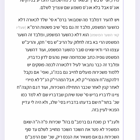
אונ’ס אבל בלא אונ’ס משמע שם שצריך לשלם.
ויש להעיר דמלבד מה שמבואר ברמ”א סי’ שלד לכאורה דלא
כהשער המשפט, מלבד זה גם בסי’ שיב פשטות הרמ”א
(שעליו
הוא דלא כהשער המשפט, ומלבד זה השער
קאי השער המשפט)
המשפט הרי בא בזה לחלוק על הריב”ש בסי’ תקו, והריב”ש
עצמו הרי ודאי שאינו סובר כהשער המשפט, ועוד דהשער
המשפט גופיה כתב שכמדומה שאין נוהגים לדון כדבריו,
ומלבד זה כבר נתבאר לעיל דלכאורה לכמה פוסקים יש
ללמוד משכירות פועלים לחייב גם בכה”ג, ואפי’ אם נקבל
דלהקצה”ח והמהרי”ק לא, אבל המהרי”ק הנ”ל לא מיירי
לאחר קנין לאחר שכבר התחילה השכירות, ועוד דגם הקצה”ח
ציינו לדבריו בריש סי’ שטז שיתכן שבדבריו שם לא למד כמו
שכ’ בתור”ח שם בדעתו בדבריו בסי’ שלג, ולא היה לי עדיין
הפנאי לעיין בזה.
ולענ”ד כן מוכח גם ברמב”ם בהל’ שכירות פ”ה ה”ה שאם
המשכיר לא פטר את השוכר השוכר מחוייב לשלם עד סוף
השכירות גם אם משאיר את הנכס ריק, שכ’ שם הרמב”ם