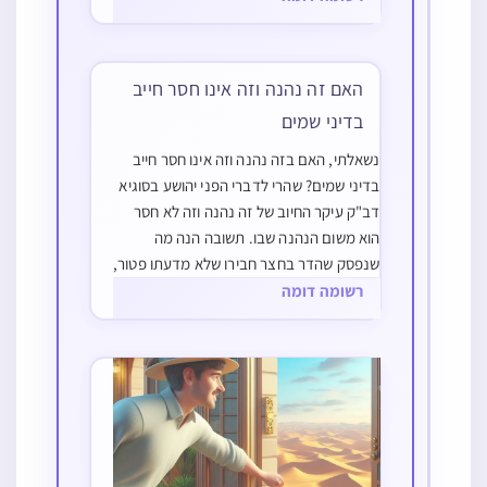
הדעות הוא משום שלא קיימו מצוות בני…
האם זה נהנה וזה אינו חסר חייב
בדיני שמים
נשאלתי, האם בזה נהנה וזה אינו חסר חייב
בדיני שמים? שהרי לדברי הפני יהושע בסוגיא
דב"ק עיקר החיוב של זה נהנה וזה לא חסר
הוא משום הנהנה שבו. ‏תשובה הנה מה
שנפסק שהדר בחצר חבירו שלא מדעתו פטור,
וא"צ להעלות לו שכר, כ"כ בשו"ע חו"מ סי'
רשומה דומה
שסג ס"ו, דקי"ל זה…