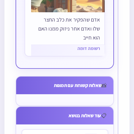
אדם שהפקיר את כלב החצר
שלו ואדם אחר ניזוק ממנו האם
הוא חייב
רשומה דומה
ממונות
חרם שתקנו לפני
אב הזמין בתו לדין
כמאתים שנה בין
והיא טענה נגדו
📸
שאלות קשורות עם תמונות
הקהילות למה אין
שהולכים אחרי
לזה תוקף בזמנינו
הנתבע והדיינים
השיבו לה לדברי
הרמ”א שלא
📋
עוד שאלות בנושא
אומרים באב
הולכים אחרי