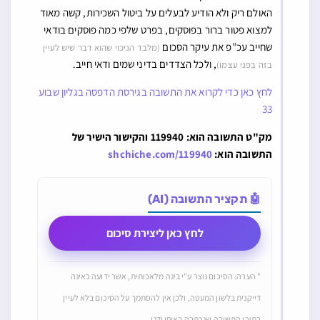
האולם ריק ולא הודיע לבעלים על ביטול השכירות, קשה מאוד
למצוא פטור ברור בפוסקים, בפרט שלפי כמה פוסקים בודאי
שחייב עכ”פ את עיקר הסכום
(מלבד הניכוי שהוא דבר שיש לעיין
, ולכל הצדדים בדיני שמים ודאי חייב.
בזה בפני עצמו)
לחץ כאן כדי לקרוא את התשובה בגירסת הדפסה בגליון שבוע
33
מק"ט התשובה הוא: 119940 והקישור הישיר של
התשובה הוא:
shchiche.com/119940
🤖 תקציר התשובה (AI)
לחץ כאן ליצירת סיכום
* הערה: הסיכום נוצר ע"י בינה מלאכותית, אשר ידועה כאינה
דייקנית בלשון המעטה, ולכן אין להסתמך על הסיכום בלא לעיין
בתוכן התשובה שנכתבה באופן ידני.