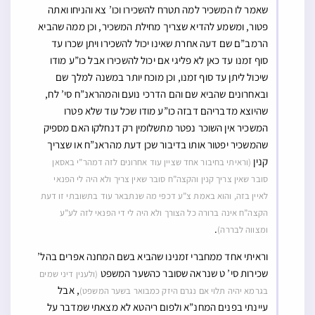
שאמר לו המשכיר למה תטרח להשכירו וכו’ צא והניחו ואתה
פטור, ומשמע להדיא שצריך מחילת המשכיר, וכן ממה שהביא
הרמב”ם שם דעה אחרת שאינו יכול להשכירו ויתן שכרו עד
סוף זמנו עד כאן לא פליגי אם יכול להשכירו אבל כו”ע מודו
שיכול ליתן עד סוף זמנו, וכן מוכח יותר במשנה למלך שם
ובאחרונים שהביא שם והם הדרכי נועם והמהראנ”ח סי’ לח,
שהיוצא מדבריהם דבזה כו”ע מודו שכל עוד שלא פטרו
המשכיר אין השוכר נפטר מתשלומין רק דנחלקו האם מספיק
שהמשכיר יפטור אותו בדיבור שכן דעת מהראנ”ח או שצריך
קנין
(וראיתי בחיבור אחד שציין עוד אחרונים לזה דמהר”י באסאן
סובר שאין צריך קנין והקצה”ח סובר שאין צריך ולא היה לי הפנאי
לאיין בזה, והוא באמת צ”ע דכפי מה שנתבאר עוד בתשובתי זו דעת
הקצה”ח אינה ברורה כל הצורך ולא היה לי די הפנאי לזה לע”ע
.
ומצווה לבררה)
וראיתי אחד ממחברי זמנינו שהביא בשם המחנה אפרים בהל’
שכירות סי’ ט שנראה שסובר כהשער המשפט
(ולענין דיני שמים
, אבל
בגרמא יהיה תלוי אם נגרם היזק כמבואר בשער המשפט)
עיינתי בפנים המחנ”א ולפום ריהטא לא מצאתי שמדבר על