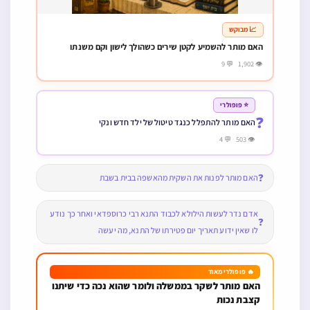
📈 מבוקש
האם מותר להשמיע לקטן שירים כשהולך לישון וקם משנתו
👁 1,902 💬 9
⭐ פופולרי
❓
האם מותר להתפלל כנגד טיטול של ילד חדש ונקי
👁 503 💬 4
❓
האם מותר לפנות את השקית מהאשפה בבית בשבת
אדם נדר לעשות הילולא לכבוד התנא רבי כרוספדאי ואחר כך נודע
❓
לו שאין ידוע תאריך יום פטירתו של התנא, מה יעשה
🔥 פופולרי מאוד
האם מותר לשקר בממשלה ולומר שהוא נכה כדי שיתנו
קצבת נכות