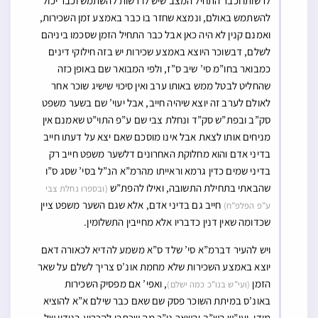
לרשותו וכבר התחיל המצב שיש לו רשות להשתמש וכבר יכול
להשתמש באולם, ונמצא שחזר בו כבר באמצע זמן השכירות,
ואמנם קנין לא היה כאן אבל כבר התחיל הזמן שסכמו ביניהם
לשלם, דבשוכר היוצא באמצע שכירות יש בזה חילוקי דינים
כמבואר בחו”מ סי’ שיב ס”ז, ולפי המבואר שם באופן כזה
שהחליט לבטל ממש באותו ערב ואין סיכוי שישיג שוכר אחר
לאולם לערב זה יוצא שיהיה חייב, אבל יעוי’ שם בשער משפט
סק”ב ובפת”ש סק”ד ונחלת צבי שם ע”פ התוי”ט שאמנם אין
מניחים אותו לצאת אבל אינו מוסכם שאם יצא על דעתו חייב
בדיני אדם והוא מחלוקת האחרונים דלשער משפט חייב רק
בדיני שמים כדין גרמא וראייתו מהרמ”א הנ”ל בסי’ שסג ס”ו
שהבאתי בתחילת התשובה, ואילו להפת”ש
(ובספרו נחלת צבי
חייב גם בדיני אדם, אלא שגם השער משפט ציין
ע”פ הפלפ”ח)
שכדומה שאין דנין כדבריו אלא מחייבין התשלומין.
ויש להעיר דברמ”א סי’ שלד ס”א משמע להדיא לכאורה דאם
יוצא באמצע השכירות שלא מחמת אונ’ס צריך לשלם על שאר
הזמן
, ואפי’ אם מפסיק השכירות
(ועי”ש בנו”כ כמה ישלם)
באונ’ס במיתת השוכר פסק שם שאם כבר שילם א”א להוציא
מידו, ועי”ש בש”ך ובשאר נו”כ מה שכתבו להכריע בנידון של