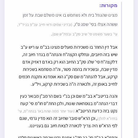
מקורות:
מצינו שהגוזל בית ולא נשתמש בו אינו משלם שבת על זמן
ששהה אצלו בסי’ שסג ס”ו,
(ובדיני שמים ודאי חייב עכ”פ בניד”ד,
.
עי’ בשער משפט סי’ שיב סק”ב ובפת”ש שם)
אבל דין החוזר בו משכירות פועלים מצינו בב”מ עו ריש ע”ב
שיש בזה חיובים, ונחלקו הקצה”ח והנתה”מ בגדר חיוב זה,
דלקצה”ח סי’ שלג סק”ב החיוב הוא רק באדם דאזיק אדם
מדין שבת, ובשכירות בהמה פטור, וה”ה מסתמא בשכירות
קרקע, אבל להנתה”מ שם סק”ג הוא אומדנא ותקנת חכמים
לחייב באופן זה, ולכאורה ה”ה בשכירות קרקע, ויל”ע.
והנה בריטב”א בב”מ שם וכן בנ”י בשם הרמב”ן מבואר כעין
דברי הנתה”מ בנוסחאות שונות, ולכן החת”ס חו”מ סי’ קעח
נקט בזה כדעת הריטב”א
(ועוד יותר ממה שהתבאר בנתה”מ, עי’
, וכן הרא”ש סובר שחיוב זה הוא מדין גרמי, שגם
בחזו”א להלן)
לפי הרא”ש היה צריך לכאורה לצאת חיוב גם בענייננו.
והחזו”א בב”ק סי’ כב סק”ג אמנם נקט שכמה ראשונים חלקו