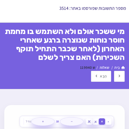
מספר התשובות שפורסמו באתר: 3514
מי ששכר אולם ולא השתמש בו מחמת
חוסר נוחות שנוצרה ברגע שאחרי
האחרון (לאחר שכבר התחיל תוקף
השכירות) האם צריך לשלם
בַּיִת
/
שאלות
/
ש 119940
הַבָּא
א
א
+
−
א
18
גודל
א