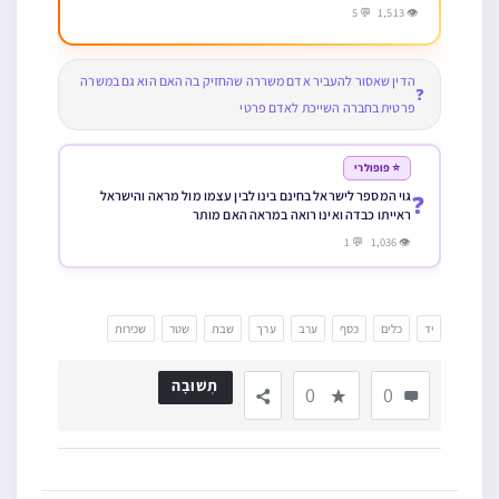
👁 1,513 💬 5
הדין שאסור להעביר אדם משררה שהחזיק בה האם הוא גם במשרה
❓
פרטית בחברה השייכת לאדם פרטי
⭐ פופולרי
גוי המספר לישראל בחינם בינו לבין עצמו מול מראה והישראל
❓
ראייתו כבדה ואינו רואה במראה האם מותר
👁 1,036 💬 1
יד
כלים
כסף
ערב
ערך
שבת
שטר
שכירות
תְשׁוּבָה
0
0