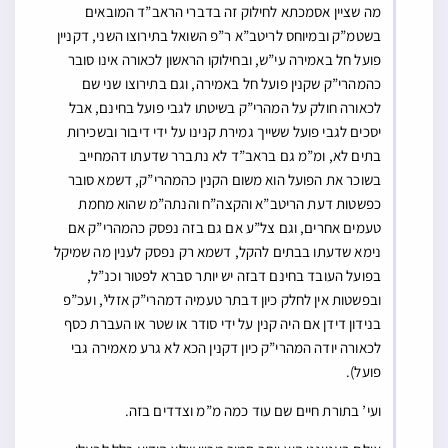
מה שציין אסמכתא לחילוק זה בדברי הראב”ד המובאים
בשטמ”ק ובמיוחס לריטב”א ר”פ השואל בתירוצו השני, דקניין
פועל חל באמירה עי”ש, ובחילוקו הראשון לכאורה אינו סובר
כהמהרי”ק שקנין פועל חל באמירה, וגם בתירוצו שני שם
לכאורה חולק על המהרי”ק בשיטתו לגבי פועל בחינם, אבל
יסכים לגבי פועל ששייך גמירת קנינו על ידי דיבור ובשכירות
בתים לא, ומ”מ גם בראב”ד לא נתברר שדעתו דהמחייב
בשוכר את הפועל הוא משום הקנין כהמהרי”ק, דשמא סובר
כפשטות דעת הריטב”א והקצה”ח והנתה”מ שהוא מחמת
טעמים אחרים, וגם צל”ע אם גם בזה נפסק כהמהרי”ק אם
נימא שדעתו בבתים להקל, דשמא רק נפסק לענין מה שמיקל
בפועל העובד בחינם דבזה יש יותר סברא לפטור וכנ”ל,
ובפשטות אין לחלק כיון דבתר טעמיה דמהרי”ק אזלי’, ועכ”פ
בנידון דידן אם היה קנין על ידי סודר או שטר או העברת כסף
לכאורה יודה המהרי”ק כיון דקנין הכא לא גרע מאמירה גבי
פועל).
ועי’ בתורת חיים שם עוד כמה מ”מ וצדדים בזה.