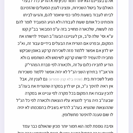
אולם בענייננו הוא יותר חמור מכיון שלא הודיע כלל לבעלי
האולם על ביטול השכירות, ומצינו לענין הפועלים שהזמינם
לביתו לעבוד בשעות פלוני כפי שיאמר להם, והגיעו לביתו
והמתינו כל אותם שעות לעבודה ולא הגיע המעביד לומר להם
מה לעשות, שלכאורה מחוייב בזה ע”פ המבואר בב”ק קטו
ע”א וסי’ שלה ס”ב, וכן לענייננו הבעה”ב העמיד לרשותו את
המקום, ובפרט אם הטריח את הבעלים בידיים עבור זה, וא”כ
יש לדון אם אפשר ללמוד מזה לשכירות קרקע באופן שביקש
מחבירו להעמיד לרשותו קרקע לשימוש ולא השתמש בו ולא
הודיע לחבירו כלום על זה, ולכאורה לפי סברת המהרי”ק
והראב”ד בתירוץ השני הנ”ל לא יהיה אפשר ללמוד משכירות
פועל לשכירות בית
גם לענין זה, אבל
(שהיה בלא קנין מפורש)
אין ראיה להיפך ג”כ, וכן יש לדון במקרה שהטריח את בעה”ב
להכין עבורו את המקום בכל מקרה לפי עניינו או במקרה
שבעה”ב היה צריך להוציא עליו הוצאות ולכאורה לפי כל הנ”ל
שההוצאות שהוציא בעה”ב להדיא בשבילו בהסכמתו לא יהיה
לו שום טענה להיפטר מתשלומין.
וסיבה נוספת למה הוא חמור יותר מכיון שהאולם כבר עמד