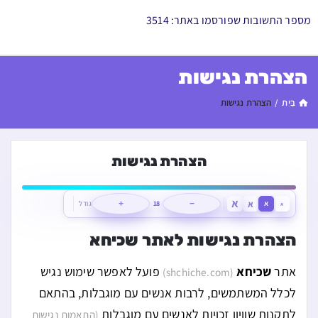
מספר התשובות שפורסמו באתר: 3514
הצהרת נגישות
בַּיִת
/
הצהרת נגישות
הצהרת נגישות
א
א
א
−
18
+
גודל
א
הצהרת נגישות לאתר שכיחא
אתר
שכיחא
פועל לאפשר שימוש נגיש
(shchiche.com)
לכלל המשתמשים, לרבות אנשים עם מוגבלות, בהתאם
לתקנות שוויון זכויות לאנשים עם מוגבלות
(התאמות נגישות