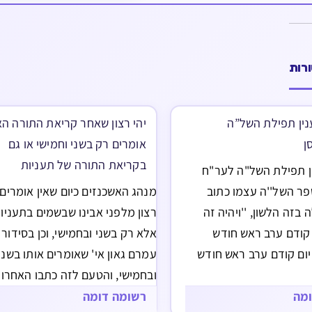
רות
נין תפילת השל”ה
יהי רצון שאחר קריאת התורה ה
ן
אומרים רק בשני וחמישי או גם
בקריאת התורה של תעניות
ן תפילת השל"ה לער"ח
פר השל''ה עצמו כתוב
מנהג האשכנזים כיום שאין אומרים 
בזה הלשון, ''ויהיה זה
רצון מלפני אבינו שבשמים בתעניות
 קודם ערב ראש חודש
אלא רק בשני ובחמישי, וכן בסידור 
, יום קודם ערב ראש חודש
עמרם גאון אי' שאומרים אותו בשני
ח אדר - ולא כ''ט אדר [ערב
ובחמישי, והטעם לזה כתבו האחרונ
מו]. ולכן לכאורה היום
משום ששני וחמישי הם ימי רצון ולכ
ומה
רשומה דומה