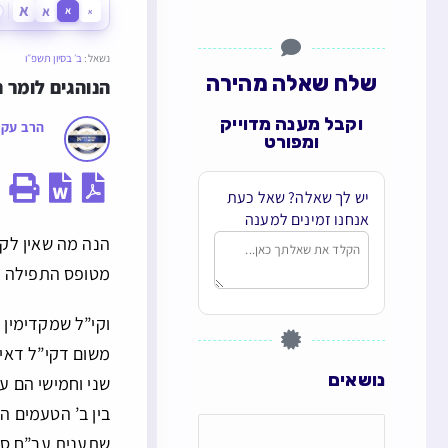
א
א
א
א
נשאל:
ב׳ בסיון תשפ״ו
שלח שאלה מהירה
הנוהגים לומר 
וקבל מענה מדוייק
הרב עקי
ומפורט
יש לך שאלה? שאל כעת
אנחנו זמינים למענה
הנה מה שאין לקב
מטופס התפילה לי
וקי”ל שמקדימין 
משום דקי”ל דאין 
נושאים
שני וחמישי הם עת
בין ב’ הטעמים ה
שתענית ער”ח סיו