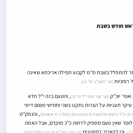
ראש חודש בשבת
מותר להתפלל בשבת מ”מ לקבוע תפילה אריכתא שאינה
 רוחניות
.
(ועי’ משנ”ב סי’ א)
ואפי’ יוכ”ק
, והטעם בזה י”ל חדא
(ועי’ עוד מהרי”ל סי’ קי)
 עיקר תעניות על הצרות נתקנו בשני וחמישי משום דימי
, והנפק”מ
ים יה”ר בימים אלו ומרבים בתחנונים כמש”כ הראשונים)
ם לומר שאין טעם מספיק לדחות כ”כ מוקדם, אבל האמת
, וכן להאריך בתחנונים
”י)
(עי’ עוד בפר”ח סי’ תיז ובלוח דינים