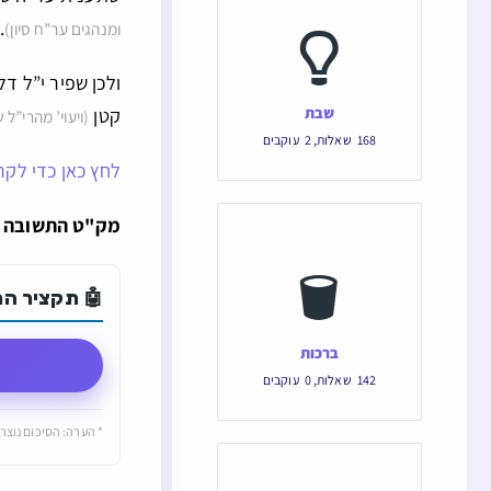
.
ומנהגים ער”ח סיון)
ולכן שפיר י”ל ד
שבת
קטן
(ויעוי’ מהרי”ל 
168
שאלות
,
2
עוקבים
לחץ כאן כדי לקרו
מק"ט התשובה הוא: 149037 והקישור הישיר ש
🤖 תקציר התש
ברכות
142
שאלות
,
0
עוקבים
* הערה: הסיכום נוצר 