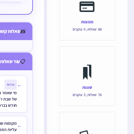
המסוגל לתפ
היושב ברכב
ממונות
תפילת הדר
88
שאלות
,
0
עוקבים
📸
שאלות קשור
את הרכב כד
הדרך
📋
עוד שאלות 
←
ברכות
שונות
מי שאמר פ
76
שאלות
,
3
עוקבים
של שבת רא
חודש בברכת
מקומות שנ
←
עליות המפ