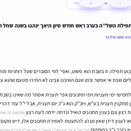
+
−
18
גודל
תפילת השל”ה בערב ראש חודש סיון היאך ינהגו בשנה שחל 
בא משה סילבר
וע תפילה זו בשבת הוא פשוט, ואפי’ לפי הסוברים שעל רוחניות 
ום שבת אי אפשר וכמו שגם השיבנו אבינו לא התירו מטעם שהוא על
לחמישי ימי תעניות וימי תחנונים אפי’ תענית אסתר מה שאינו בשבת 
מתקנין תענית בע”ש, ויוכ”ק הוא ג”כ יום תענית, אבל י”ל עוד דהרי
 רצון וגם בענין תחנונים הואיל ונדחה ידחה לעת רצון
(ומטעם זה אומר
וא לענין דידן שאין מנהג להתענות לאמירת תחנונים אלו, דיש מקו
ן נזכר ג”כ בפוסקים
(עי’ מג”א סי’ תיז סק”ג ומשנ”ב שם סק”ד וכה”ח שם סק