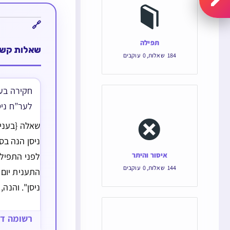
תפילה
שאלות קשו
184
שאלות
,
0
עוקבים
חקירה בע
לער”ח ניס
שאלה {בעני
ניסן הנה בס
איסור והיתר
לפני התפילה 
144
שאלות
,
0
עוקבים
התענית יום
ניסן''. והנה
ניסן הוא כ''
ראש חודש עצ
רשומה ד