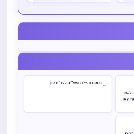
פב
בישיבה, והוא כדי לקיים דין זה
דחסידים הראשונים שנאמר בישיבה
 להזהר שלא
מי שיש לו רק מצה בערב
כדדרשי' מקראי דכתיב אשרי יושבי…
ץ בימים שסמוך
פסח שחל בשבת אחר זמן
יעשה בערב
איסור אכילת מצה לכל
 בשבת
הדעות ולא אכל סעודה
שניה של שבת האם יאכל
מהמצה או לא יאכל
בנוסח תפילת השל”ה לער”ח סיון
←
 לאחר
חיה או
הכירו