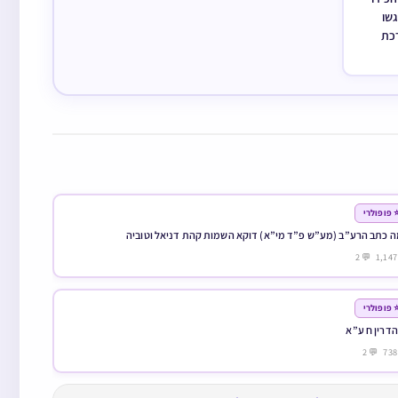
מח
והכ
⭐ פופולר
למה כתב הרע”ב (מע”ש פ”ד מי”א) דוקא השמות קהת דניאל וטו

⭐ פופולר
סנהדרין ח 
