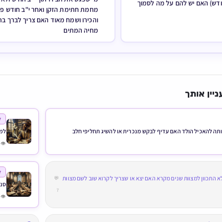
ופרשת החודש) האם יש להם על
מת חתימת הזקן ואחר י"ב חודש פגשו
ירו ושמח מאוד האם צריך לברך ברכת
מחיה המתים
עוד תוכן 
י
ביה
אמא שאין באפשרותה להאכיל הולד האם עדיף לבקש מנכרית או 
 1,147 💬 2
י
מי שקרא הפרשה ולא התכוון למצוות שנים מקרא האם יצא או שצריך לק
💬
ע”א
7
 738 💬 2