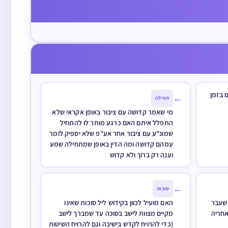
ת
ולא התפלל ערבית ויש לו בית הכנסת
בשכונתו שיש שם תפילת ערבית כל
הלילה מה יעשה (ואם מותר להתפלל
ערבית אחר חצות)
 בזמן
←
תפילה
מי שאמר קדושה עם ציבור באופן אקראי שלא
התפלל איתם האם כרגע מותר לו להתחיל
שמונ"ע עם ציבור אחר אע"פ שלא יספיק לומר
עמהם קדושה ומה הדין באופן שמתחילה שמע
וענה רק ברוך ולא קדוש
←
סוכות
 שעבר
האם מועיל לכוון בקידוש ליל סוכות שאינו
אחריה
מקיים מצוות לישב בסוכה עד שמברך לישב
(כדי להרויח לקדש בישיבה וגם להרויח השיטות