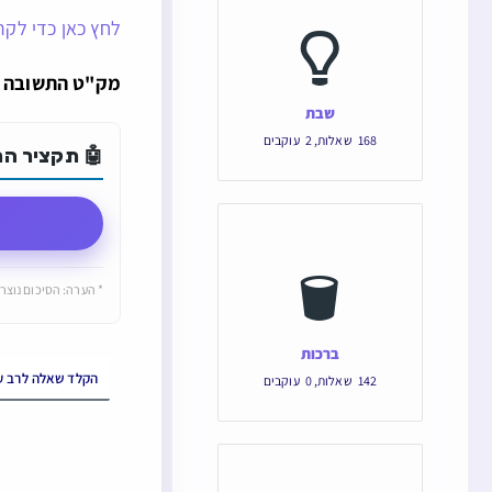
לחץ כאן כדי לקרו
מק"ט התשובה הוא: 149101 והקישור הישיר ש
שבת
168
שאלות
,
2
עוקבים
🤖 תקציר התש
* הערה: הסיכום נוצר 
ברכות
142
שאלות
,
0
עוקבים