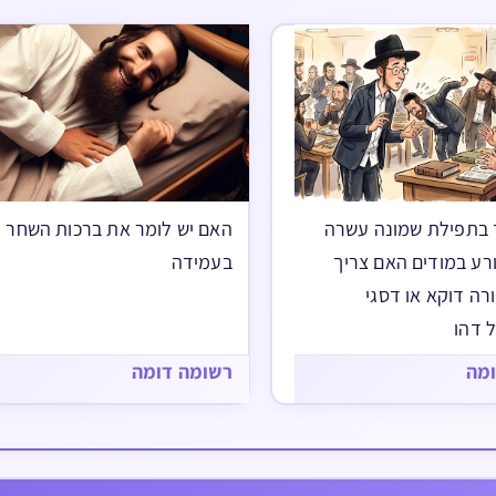
 בתפילת שמונה עשרה
האם יש לומר את ברכות השחר
ורע במודים האם צריך
בעמידה
רה דוקא או דסגי
 דהו
ומה
רשומה דומה
פלל עד חזרת הש”ץ וחזן
האם מותר לומר פסוק ימלוך ד