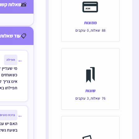
שני התפלל
📸
שאלות קשור
קדיש תתק
ממונות
88
שאלות
,
0
עוקבים
📋
עוד שאלות 
←
תפילה
מי שעדיין 
כשאוחזים 
אינו צריך 
תפילתו בא
שונות
76
שאלות
,
3
עוקבים
←
ברכת כהנים
האם יש עני
בשעת נשיא