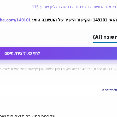
א את התשובה בגירסת הדפסה בגליון שבוע 115
ל התשובה הוא:
che.com/149101
ובה (AI)
לחץ כאן ליצירת סיכום
ע"י בינה מלאכותית, אשר ידועה כאינה דייקנית בלשון המעטה, ולכן אין להסתמך על הסיכום בלא לעיין
עד כמה התשובה הזאת היה שימ