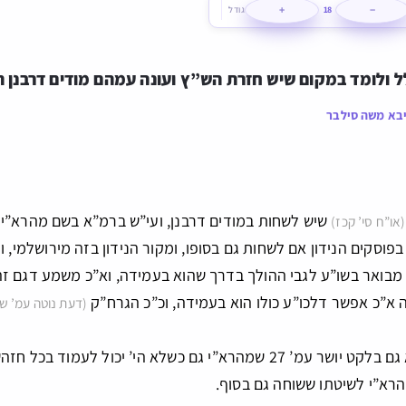
+
−
18
גודל
 ולומד במקום שיש חזרת הש”ץ ועונה עמהם מודים דרבנן ה
בא משה סילבר
שיש לשחות במודים דרבנן, ועי”ש ברמ”א בשם מהרא”י 
(או”ח סי’ קכז)
בפוסקים הנידון אם לשחות גם בסופו, ומקור הנידון בזה מירושלמי
’ מבואר בשו”ע לגבי ההולך בדרך שהוא בעמידה, וא”כ משמע דגם ז
 א”כ אפשר דלכו”ע כולו הוא בעמידה, וכ”כ הגרח”ק
(דעת נוטה עמ’ שס
ובאמת שכן הובא גם בלקט יושר עמ’ 27 שמהרא”י גם כשלא הי’ י
רא”י לשיטתו ששוחה גם בסוף.