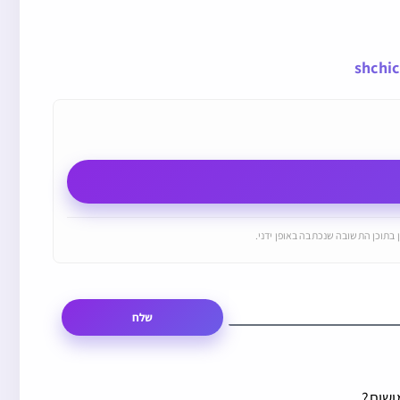
shchi
 בתוכן התשובה שנכתבה באופן ידני.
שלח
ושית?