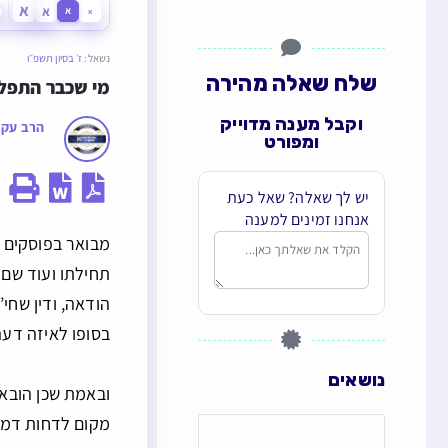
א
א
א
א
נשאל:
ז׳ בסיון תשפ״ו
שלח שאלה מהירה
מי שכבר התפלל
וקבל מענה מדוייק
הרב עקי
ומפורט
יש לך שאלה? שאל כעת
אנחנו זמינים למענה
מבואר בפוסקים
תחילתו ועוד שם 
הודאה, ודין שחי
בסופו לאיזה דעה
נושאים
מקום לדחות דמה