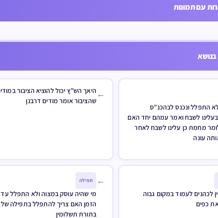
 חזרת הש”ץ מי אומר
וכן כל מודים דרבנן בזמן אמיר
ות עם תמונות
בל
אלהי נצור אחר יהיו לרצון
בנושא
היאך הש”ץ יכול להוציא הציבור במודים
←
שהציבור אומר מודים דרבנן
לא התפלל ונכנס לבהכנ”ס
בעלינו לשבח ואמר עמהם יחד האם
לומר מחמת כן עלינו לשבח לאחר
ותה עונה
←
תפילה
ן לכהנים לעמוד במקום גבוה
מי שהיה עוסק במצוה ולא התפלל עד
ת כפים
הזמן האם צריך להתפלל בתפילה של
בתורת תשלומין