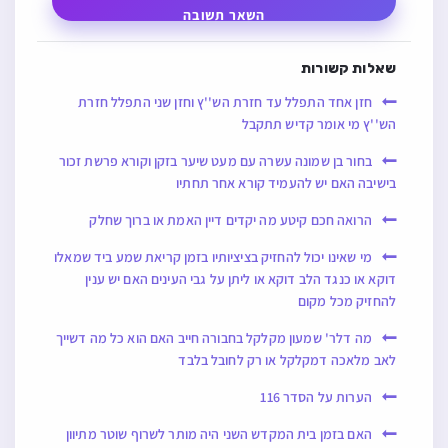
הרואה חכם קיטע מה יקדים דיין האמת או ברוך שחלק
מי שאינו יכול להחזיק בציציותיו בזמן קריאת שמע ביד שמאלו
דוקא או כנגד הלב דוקא או ליתן על גבי העינים האם יש ענין
להחזיק מכל מקום
מה דלר' שמעון מקלקל בחבורה חייב האם הוא כל מה דשייך
לאב מלאכה דמקלקל או רק לחובל בלבד
הערות על הסדר 116
האם בזמן בית המקדש השני היה מותר לשרוף שוטר מתיוון
שבא לתפוס יהודי לשמד
מי שהושלך לבית האסורים כדי להנצל משמד אם מברך
ברכת קידוש השם המקדש שמו ברבים
ב' כתות עדים זוממין שהעידו כל כת על חצי מהמעשה והוזמו
האם חייבין או שיטענו שהעדנו רק על חצי מעשה שאינו מחייב
מצד עצמו
אדם העומד לפני פשיטת רגל האם מותר לו ללוות סכום
שיודע שלא יחזיר