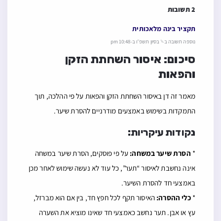
התמקדות בשימוש באמצעים מודרניים להסרת שיער.
נקודות עיקריות:
*
הסרת שיער במשחה:
על פי פוסקים, הסרת שיער במשחה
אינה נחשבת לאיסור “תער”, כל עוד לא נעשה שימוש לאחר מכן
באמצעי חד להסרת השיער.
*
כלי ההסרה:
האיסור תקף לכל חפץ חד, בין אם הוא מברזל,
עץ או אבן. תער נחשב כאמצעי חד שאינו מוציא את השערה
משרשה.
*
הגבלות נוספות:
ישנם פוסקים שמציינים כי יש צורך להסיר
שיער רק באמצעות כלי שלא ניתן לחתוך בו תפוח, וכן יש
הממליצים שלא לגלח אף באופן זה מחמת “הדרת פנים”.
*
הבחנה בין זקן לפאות:
הדיון לגבי הפאות שונה מהדיון לגבי
הזקן, וקיימים פסקי הלכה נפרדים לנושא זה.
תְגוּבָה
לַחֲלוֹק