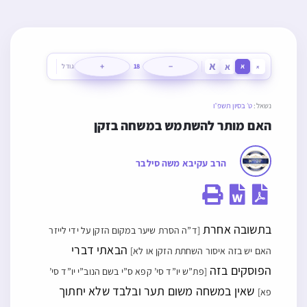
הרב עקיבא משה סילבר
בתשובה אחרת
[ד”ה הסרת שיער במקום הזקן על ידי לייזר
הבאתי דברי
האם יש בזה איסור השחתת הזקן או לא]
הפוסקים בזה
[פת”ש יו”ד סי’ קפא ס”י בשם הנוב”י יו”ד סי’
שאין במשחה משום תער ובלבד שלא יחתוך
פא]
אח”כ השערות בדבר חד
[וכ”ה בהגהות יד אפרים על
, ועי”ש מה שכתבתי עוד
השו”ע שם, ועי’ שם בברכ”י בהג”ה]
מצד גדרי לא ילבש דמעיקר הדין אין בזה איסור
מצד לא ילבש
[ומ”מ יותר טוב שלא לגלח גם באופן זה, עי’
.
בארחות יושר מש”כ על הדרת פנים]
ואין חילוק ממה עשוי הכלי שחותכים בו השיער אם