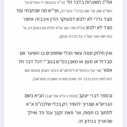
מברזל או מעץ או מאבן כמ”ש בנוב”י דכל דבר חד
אסור
[ועי’ עוד בפהמ”ש להרמב”ם ורבינו יהונתן במכות שם
.
דתגלחת היינו בדבר חד שאינו מוציא השערה משרשה]
ובספר דברי יעקב
הביא בשם
[מכות כ ע”א עמ’ קנב]
הגריש”א שצריך להסיר רק בכלי שלכה”פ א”א
לחתוך בו תפוח, ועי’ פאת זקנך עמ’ פד ואילך
שהאריך בנידון זה.
יצויין שאם יש משחה שמסירה כל השיער בלא מקל
בעצמה וכיו”ב שמסירים בו את המשחה לאחר מכן
א”כ הוא עדיף מבחינה זו שאין כאן דרך גילוח כלל
[והרווח בזה הוא רק שלא יבואו עי”ז לדרך גילוח ע”י דבר חד, אבל
מצד הדין דין משחה כזו שווה לדין משחה שמסיר לאחמ”כ המשחה
.
במקל שאינו חד]