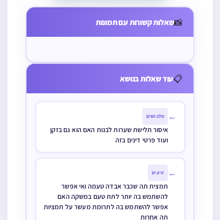
←
מלבושים
להשתמש בזה
איסור תלישת שערות לבנות האם הוא גם בזקן
אם היה נטען
ועוד פרטי דינים בזה
כבר לפני שבת,
ואם מותר
←
זרעים
להזיזו בשבת
תמצית תה שכבר אבדה טעמה ואי אפשר
ממקום למקום
להשתמש בה יותר לתת טעם במשקה האם
אפשר להשתמש בה לתרומת מעשר על תמציות
תה אחרות
←
שבת
האם מותר להשתמש בשבת עם בדיקת קורונה,
ביוץ וכיו”ב שהפס משתנה בשבת
←
ממונות
האם מותר להשתמש שוב בבול ששהשתמשו בו