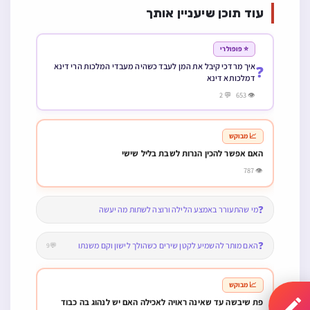
האם אפשר להכין הנרות לשבת בליל שישי
👁 787
❓
מי שהתעורר באמצע הלילה ורוצה לשתות מה יעשה
❓
האם מותר להשמיע לקטן שירים כשהולך לישון וקם משנתו
💬9
📈 מבוקש
פת שיבשה עד שאינה ראויה לאכילה האם יש לנהוג בה כבוד
👁 964 💬 1
⭐ פופולרי
מה הדין גר קטן שהטבילוהו על דעת בית דין והגדיל ולא מחה האם
❓
דינו כישראל למפרע לכל דבר
👁 737
⭐ פופולרי