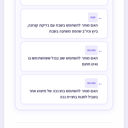
ואינו חתום
←
ממונות
האם מותר להשתמש בתו נכה של מישהו אחר
בשביל לחנות בחניית נכה
עוד תוכן שיעניין אותך
⭐ פופולרי
איך מרדכי קיבל את המן לעבד כשהיה מעבדי המלכות הרי דינא
❓
דמלכותא דינא
👁 653 💬 2
📈 מבוקש