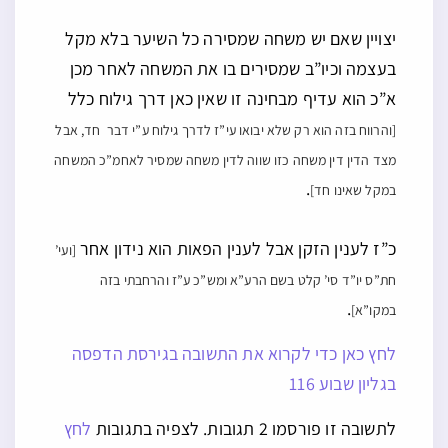
כ”ז לענין הזקן אבל לענין הפאות הוא נידון אחר
[ועי’
חת”ס יו”ד סי’ קלט בשם הרע”א ומש”כ ע”ז והרחבתי בזה
.
במקו”א]
לחץ כאן כדי לקרוא את התשובה בגירסת הדפסה
בגליון שבוע 116
לתשובה זו פורסמו 2 תגובות. לצפיה בתגובות
לחץ
כאן
.
מק"ט התשובה הוא: 149231 והקישור הישיר של התשובה הוא:
shchiche.com/149231
🤖 תקציר התשובה (AI)