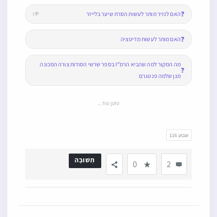
שבוע 116
תְשׁוּבָה
0
2
2 תשובות
תקציר בינה מלאכותית
נוספה תשובה ב-י׳ בסיון תשפ״ו ב-10:48 pm
סיכום: איסור השחתת הזקן
והפאות
מאמר זה דן באיסור השחתת הזקן והפאות על פי ההלכה, תוך