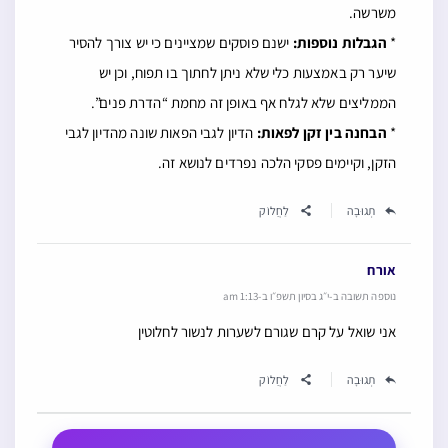
אורח
נוספה תשובה ב-י״ג בסיון תשפ״ו ב-1:13 am
אני שואל על קרם שגורם לשערות לנשור לחלוטין
תְגוּבָה
לַחֲלוֹק
השאר תשובה
שאלות קשורות
חזן אחד התפלל עד חזרת הש''ץ וחזן שני התפלל חזרת
הש''ץ מי אומר קדיש תתקבל
בחור בן שמונה עשרה עם מעט שיער בזקן וקורא פרשת זכור
בישיבה האם יש להעמיד קורא אחר תחתיו