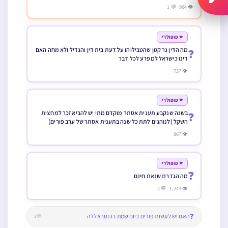
בשנה שנקבע תענית אסתר מוקדם מתי יש להביא זכר למחצית
❓
השקל (לנוהגים לתת כל שנה בתענית אסתר של ערב פורים)
👁 867
⭐ פופולרי
❓
מה הגדרת שנאת חינם
👁 1,243 💬 2
❓
האם יש לעשות פורים ביום שמת בו נסראללה
💬1
❓
האם לנזיר מותר לעשות הסרת שיער בלייזר
💬1
❓
האם מותר לעשות מדיטציה
מה המקור למה שהביא הרמ”ז בספר שרשי הסודות צורה המכונה
❓
מגן שלמה פנטגרם
טוען עוד...