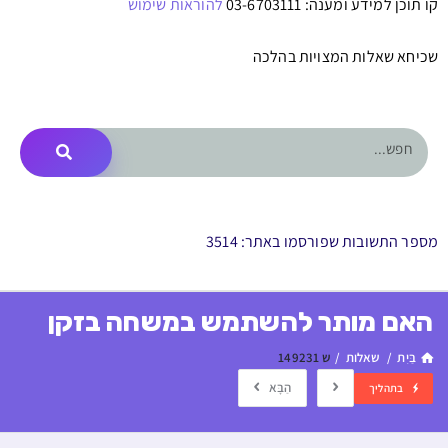
מספר התשובות שפורסמו באתר: 3514
האם מותר להשתמש במשחה בזקן
בַּיִת
/
שאלות
/
ש 149231
הַבָּא
בתהליך
א
א
+
−
א
18
גודל
א
נשאל:
ט׳ בסיון תשפ״ו
האם מותר להשתמש במשחה בזקן