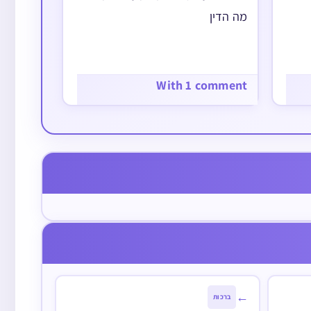
',
מה הדין
בו
With 1 comment
בשבת
←
ברכות