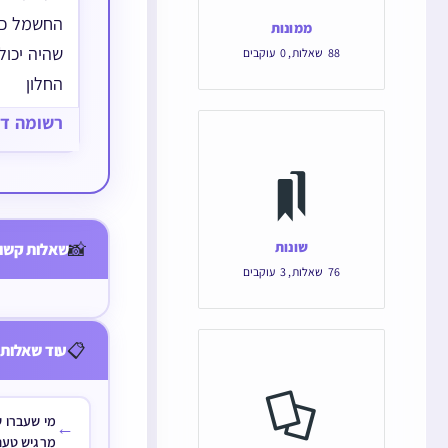
החשמל כש
ממונות
שהיה יכו
88
שאלות
,
0
עוקבים
החלון
רשומה ד
שבת
שונות
📸
שאלות קשור
בעת מתקפת
76
שאלות
,
3
עוקבים
📋
עוד שאלות 
מי שעברו ש
←
מרגיש טעם 