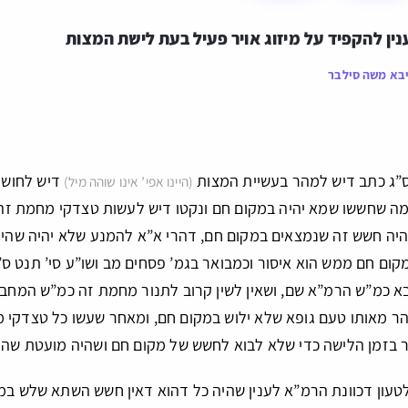
נין להקפיד על מיזוג אויר פעיל בעת לישת המצות
בא משה סילבר
ס”ג כתב דיש למהר בעשיית המצות
דיש לחוש 
(היינו אפי’ אינו שוהה מיל)
ה שחששו שמא יהיה במקום חם ונקטו דיש לעשות טצדקי מחמת זה, 
היה חשש זה שנמצאים במקום חם, דהרי א”א להמנע שלא יהיה שהיה
קום חם ממש הוא איסור וכמבואר בגמ’ פסחים מב ושו”ע סי’ תנט ס”א
בא כמ”ש הרמ”א שם, ושאין לשין קרוב לתנור מחמת זה כמ”ש המח
זהר מאותו טעם גופא שלא ילוש במקום חם, ומאחר שעשו כל טצדקי 
ור בזמן הלישה כדי שלא לבוא לחשש של מקום חם ושהיה מועטת ש
טעון דכוונת הרמ”א לענין שהיה כל דהוא דאין חשש השתא שלש במ