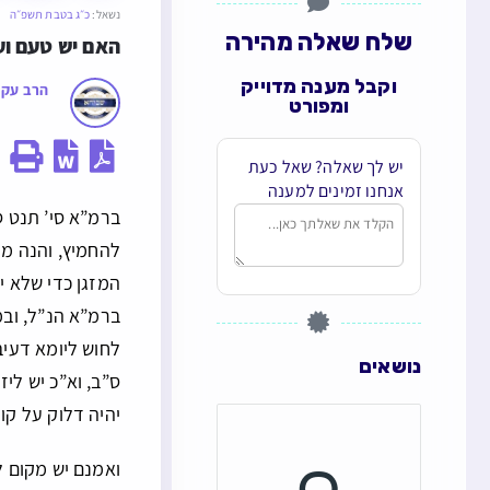
נשאל:
כ״ג בטבת תשפ״ה
שלח שאלה מהירה
האם יש טעם וע
וקבל מענה מדוייק
הרב עקי
ומפורט
יש לך שאלה? שאל כעת
אנחנו זמינים למענה
ברמ”א סי’ תנט 
להחמיץ, והנה ממ
המזגן כדי שלא י
ברמ”א הנ”ל, ובמ
לחוש ליומא דעי
נושאים
ס”ב, וא”כ יש לי
יהיה דלוק על ק
ואמנם יש מקום ל