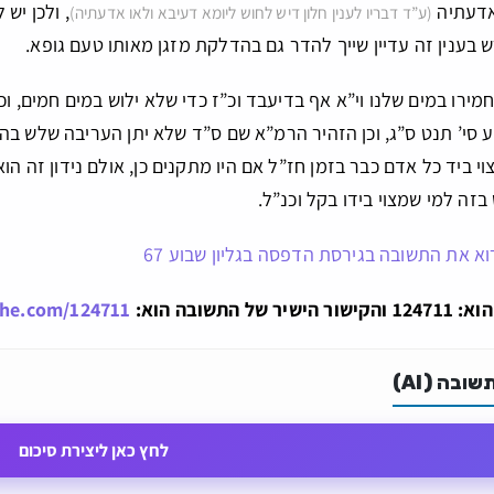
אדעתיה
, ולכן יש
(ע”ד דבריו לענין חלון דיש לחוש ליומא דעיבא ולאו אדעתיה)
 בענין זה עדיין שייך להדר גם בהדלקת מזגן מאותו טעם גופא.
חמירו במים שלנו וי”א אף בדיעבד וכ”ז כדי שלא ילוש במים חמים, 
 סי’ תנט ס”ג, וכן הזהיר הרמ”א שם ס”ד שלא יתן העריבה שלש בה
וי ביד כל אדם כבר בזמן חז”ל אם היו מתקנים כן, אולם נידון זה ה
 בזה למי שמצוי בידו בקל וכנ”ל.
וא את התשובה בגירסת הדפסה בגליון שבוע 67
ל התשובה הוא:
che.com/124711
ובה (AI)
לחץ כאן ליצירת סיכום