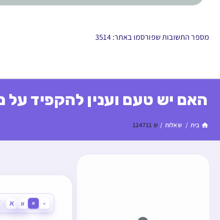
מספר התשובות שפורסמו באתר: 3514
האם יש טעם וענין להקפיד על מ
בַּיִת
/
שאלות
/
ש 124711
א
א
א
א