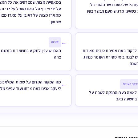
במאפיית מצות שמצרפים את כל המצו
ם גל של טעם בשר האם יכול
על ידי צירוף סל האם מועיל על ידי זה
כשאינו מרגיש טעם הבשר בפיו
ממארז מצות של ראובן על מארז מצו
שמעון
←
שונות
לרקוד בעת אמירת טובים מאורות
האם יש ענין לתקוע בחצוצרות בזמננו
 לבנה בימי ספירת העומר כנהוג
צרה
השנה
מה המקור הקדום על שמות המלאכים 
←
שאר תעניות
ליעקב אבינו בעת צרתו ועוד ענייני מל
לאשה בעת ההנקה לשבת על
 בתשעה באב