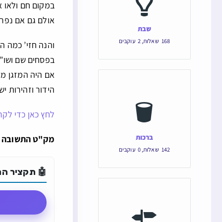
במקום חם ולאו 
אולם גם אם נפרש
שבת
168
שאלות
,
2
עוקבים
והנה חזי’ כמה ה
בפסחים שם ושו”ע
אם היה המזגן מצ
הידור וזהירות יש
לחץ כאן כדי לקר
ברכות
מק"ט התשובה הוא: 124711 והקישור הישיר ש
142
שאלות
,
0
עוקבים
🤖 תקציר התש