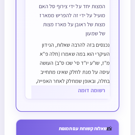
המצות יחד על ידי צירוף סל האם
מועיל על ידי זה להפריש ממארז
מצות של ראובן על מארז מצות
של שמעון
נכנסים בזה להרבה שאלות, הנידון
העיקרי הוא במה שאמרו (חלה פ"א
מ"ז, שו"ע יו"ד סי' שכו ס"ב) העושה
עיסה על מנת לחלק שאינו מתחייב
בחלה, ובאופן שמחלק לאחר האפייה,
אם בשעת אפייה לא יתחלק אינו חשוב
רשומה דומה
כעושה על מנת לחלק (ש"ך סק"ה).
חלה
אמנם דנו האחרונים מה הדין כשמחלק
כשרות, שבת
האם שייך
בצק שמכינים
חלה
בפועל ללקוחות…
האם אפשר
הפריש חלה
אפו כמה עוגות
להפריש חלה
לילדים בחוג
📸
להפריש חלה
שאלות קשורות עם תמונות
בברכה ושוב לש
כל אחת מבצק
שיפטור רק חצי
אפייה האם