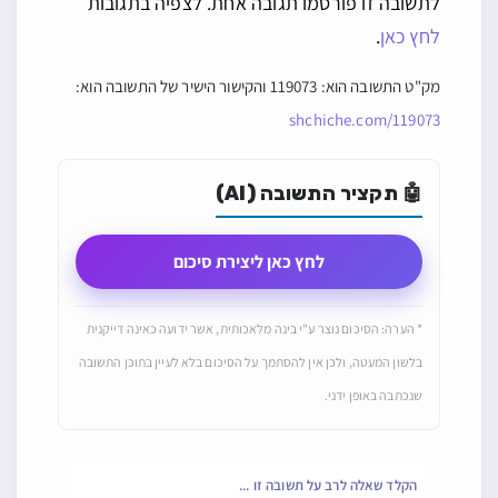
לתשובה זו פורסמו תגובה אחת. לצפיה בתגובות
לחץ כאן
.
מק"ט התשובה הוא: 119073 והקישור הישיר של התשובה הוא:
shchiche.com/119073
🤖 תקציר התשובה (AI)
לחץ כאן ליצירת סיכום
* הערה: הסיכום נוצר ע"י בינה מלאכותית, אשר ידועה כאינה דייקנית
בלשון המעטה, ולכן אין להסתמך על הסיכום בלא לעיין בתוכן התשובה
שנכתבה באופן ידני.