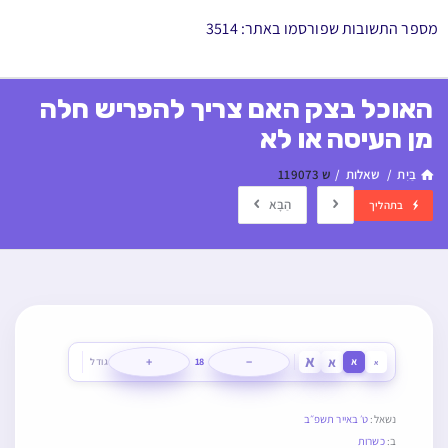
מספר התשובות שפורסמו באתר: 3514
האוכל בצק האם צריך להפריש חלה
מן העיסה או לא
בַּיִת
/
שאלות
/
ש 119073
הַבָּא
בתהליך
א
א
+
−
א
18
גודל
א
נשאל:
ט׳ באייר תשפ״ב
ב:
כשרות