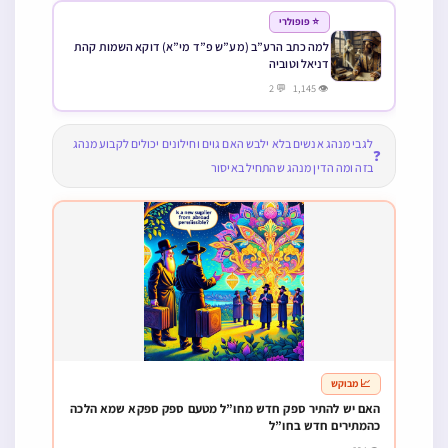
⭐ פופולרי
למה כתב הרע”ב (מע”ש פ”ד מי”א) דוקא השמות קהת
דניאל וטוביה
👁 1,145 💬 2
לגבי מנהג אנשים בלא ילבש האם גוים וחילונים יכולים לקבוע מנהג
❓
בזה ומה הדין מנהג שהתחיל באיסור
📈 מבוקש
האם יש להתיר ספק חדש מחו”ל מטעם ספק ספקא שמא הלכה
כהמתירים חדש בחו”ל