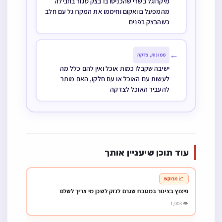
מיקרוגל בשרי שהכניסו בו בצק סגור בחבילה
מהמפעל בוואקום וחיממו את המקרוגל עם חלב
כשהבצק בפנים ‏
←
ממונות, צדקה
ישיבה שקבלו כמות אוכל ואין להם כלל מה
לעשות עם האוכל או עם חלקו, האם מותר
להעביר האוכל לצדקה
עוד תוכן שיעניין אותך
📈 מבוקש
פיצוץ בצינור במטבח שגרם לנזק לשכן מי צריך לשלם
👁 1,003