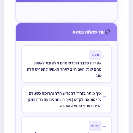
בשבת על ידי
עוד עיסה שיש
נפרד משיעור
מהעיסה מחיוב
מחוייב בהפרשת
תנאי שעושה
בה שיעור חלה
מסופק והפרישו
חלה
חלה
מאתמול או רק
האם צריך לברך
חלה מחלק
במעשרות
שוב כשהיה
📋
עוד שאלות בנושא
מהעוגות והרי
בדעתו מתחילה
כל העוגות
על החלה השניה
לפנינו כל אחת
←
זרעים
בקופסה נפרדת
אטריות שכבר הופרש מהם חלה ובא לאפות
ויש שיעור חלה
מהם קוגל האם חייב לאחר האפיה להפריש חלה
שוב
בין כולם מה
יעשו
איך מותר בזה”ז להפריש חלה ותרומה כשגורם
←
ע”י טומאה לקדש | איך היו נוהגים עם נדה בזמן
הבית בעניני טומאה וטהרה
←
כשרות