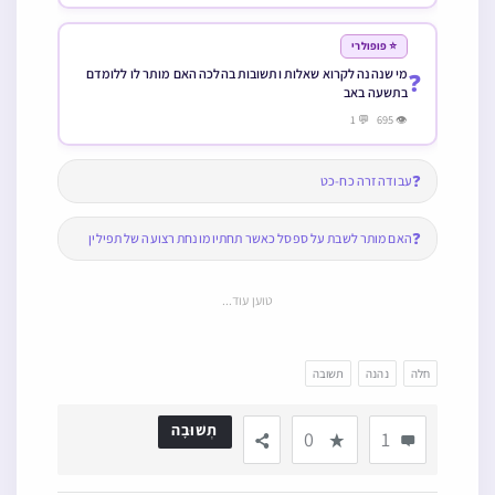
⭐ פופולרי
מי שנהנה לקרוא שאלות ותשובות בהלכה האם מותר לו ללומדם
❓
בתשעה באב
👁 695 💬 1
❓
עבודה זרה כח-כט
❓
האם מותר לשבת על ספסל כאשר תחתיו מונחת רצועה של תפילין
טוען עוד...
חלה
נהנה
תשובה
תְשׁוּבָה
0
1