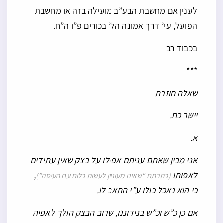
לענין אם מחשבת הבע”ב מועילה בזה או מחשבת
הפועל, עי’ דרך אמונה הל’ בכורים פ”ו ה”ח.
בכבוד רב
***
שאלה חוזרת
יישר כח.
א.
אני מבין שאתם עניתם אפילו על בצק שאין עתידים
לאפותו
,
(כתבתם “שאינו מעוניין לעשות כלום עם העיסה”)
כי הוא נאכל כולו ע”י התאב לו.
אם כן כ”ש וכ”ש בנידוננו, שרוב הבצק הולך לאפיה