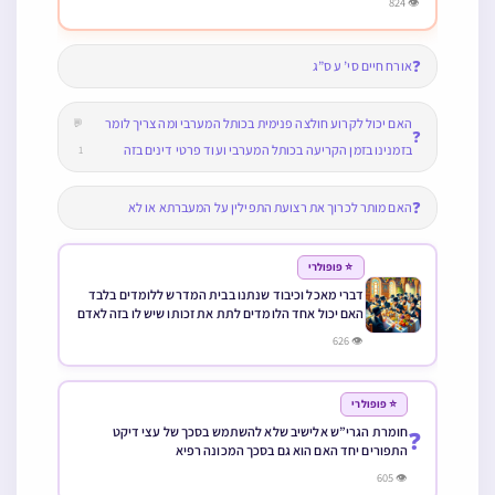
👁 824
❓
אורח חיים סי’ ע ס”ג
האם יכול לקרוע חולצה פנימית בכותל המערבי ומה צריך לומר
💬
❓
בזמנינו בזמן הקריעה בכותל המערבי ועוד פרטי דינים בזה
1
❓
האם מותר לכרוך את רצועת התפילין על המעברתא או לא
⭐ פופולרי
דברי מאכל וכיבוד שנתנו בבית המדרש ללומדים בלבד
האם יכול אחד הלומדים לתת את זכותו שיש לו בזה לאדם
שאינו לומד
👁 626
⭐ פופולרי
חומרת הגרי”ש אלישיב שלא להשתמש בסכך של עצי דיקט
❓
התפורים יחד האם הוא גם בסכך המכונה רפיא
👁 605