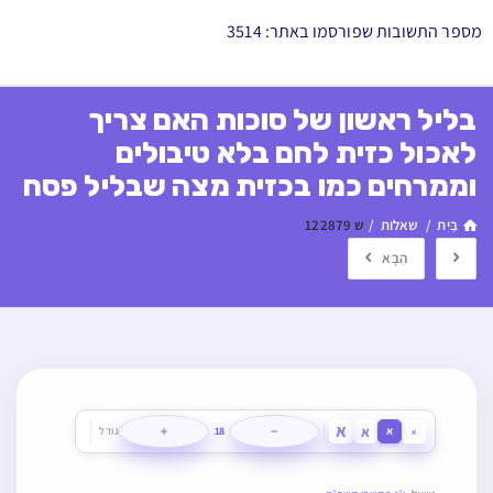
מספר התשובות שפורסמו באתר: 3514
בליל ראשון של סוכות האם צריך
לאכול כזית לחם בלא טיבולים
וממרחים כמו בכזית מצה שבליל פסח
בַּיִת
/
שאלות
/
ש 122879
הַבָּא
א
א
+
−
א
18
גודל
א