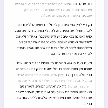
בזה אכילה גסה
(ומ”מ יתכן שההידור שייך יותר במציאות גם בלא
מידת חסידות, כיון שאוכל כביצה וממילא מהדר לאכול חלק
.
מהכביצה באופן זה וחלק באופן זה ואכמ”ל)
רק דיש לציין שמי שינהג כן לאכול ב’ כזיתים הנ”ל יותר טוב
לאכול תחילה עם הטיבול ואח”כ בלא הטיבול, דהרי אם אוכל
כזית ראשונה בלא טיבול יש לחשוש שכבר יצא יד”ח ולא יוכל
להדר עוד לאכול עם טיבול, משא”כ לפי השיטות שלמדים
מליל הפסח לחייב לאכול בלא טיבול א”כ מה שאכל בטיבול
לא יצא ועכשיו יוצא באכילתו השניה.
וכעי”ז לענין מי שיש לו אתרוג מזן מיוחס בגידול בינוני ואילו
אתרוג מזן פחות מיוחס בגידול נאה שיטול קודם את האתרוג
הנאה ולאחר כך מיד
(ויתכן שכדאי שיהיה תוכ”ד לברכה ויש לדון
אם נטילת הספק יש לחשוש לכתחילה שלא לשהות בה להפסק או
יטול את האתרוג המיוחס, דממ”נ אם
דחשיב צורך הברכה)
הנאה אינו מיוחס הרי אינו מעלה ואינו מוריד, משא”כ להיפך
אם נוטל תחילה את המיוחס יש צד שלא יוכל ליטול שוב את
הנאה.