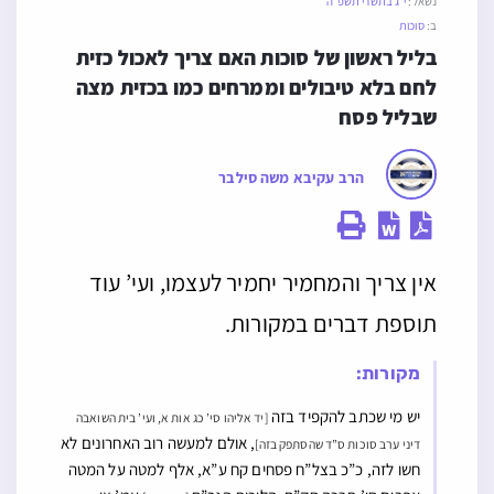
נשאל:
י״ג בתשרי תשפ״ה
ב:
סוכות
בליל ראשון של סוכות האם צריך לאכול כזית 
לחם בלא טיבולים וממרחים כמו בכזית מצה 
שבליל פסח
הרב עקיבא משה סילבר
אין צריך והמחמיר יחמיר לעצמו, ועי’ עוד
תוספת דברים במקורות.
מקורות:
יש מי שכתב להקפיד בזה
[יד אליהו סי’ כג אות א, ועי’ בית השואבה
, אולם למעשה רוב האחרונים לא
דיני ערב סוכות ס”ד שהסתפק בזה]
חשו לזה, כ”כ בצל”ח פסחים קח ע”א, אלף למטה על המטה