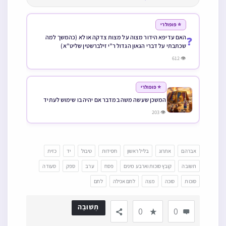
⭐ פופולרי
האם עדיפא הידור מצוה על מצות צדקה או לא (כהמשך למה
❓
שכתבתי על דברי הגאון הגדול ר”י זילברשטין שליט”א)
👁 612
⭐ פופולרי
המשכן שעשה משה במדבר אם יהיה בו שימוש לעתיד
👁 203
אברהם
אתרוג
בליל ראשון
חסידות
טיבול
יד
כזית
תשובה
קובץ סוכות וארבע מינים
פסח
ערב
ספק
סעודה
סוכות
סוכה
מצה
לחם אכילה
לחם
תְשׁוּבָה
0
0