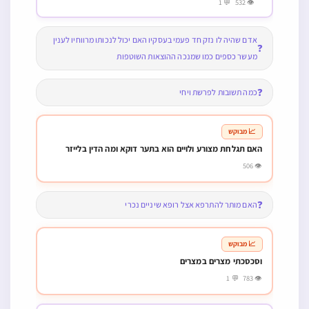
👁 532 💬 1
אדם שהיה לו נזק חד פעמי בעסקיו האם יכול לנכותו מרווחיו לענין
❓
מעשר כספים כמו שמנכה ההוצאות השוטפות
❓
כמה תשובות לפרשת ויחי
📈 מבוקש
האם תגלחת מצורע ולויים הוא בתער דוקא ומה הדין בלייזר
👁 506
❓
האם מותר להתרפא אצל רופא שיניים נכרי
📈 מבוקש
וסכסכתי מצרים במצרים
👁 783 💬 1