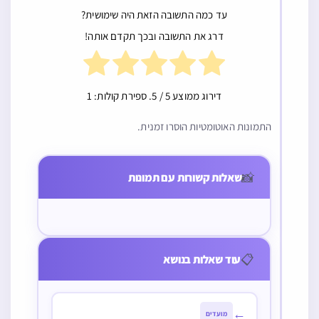
עד כמה התשובה הזאת היה שימושית?
דרג את התשובה ובכך תקדם אותה!
דירוג ממוצע
5
/ 5. ספירת קולות:
1
התמונות האוטומטיות הוסרו זמנית.
שבת
מי שיש לו רק מצה
האם בסעודת
האוכל לחם שיש בו
בערב פסח שחל
מלוה מלכה
📸
שאלות קשורות עם תמונות
בועות וחלל האם
בשבת אחר זמן
במוצ”ש ראוי
יכול לחשב הלחם
איסור אכילת מצה
לאכול כביצה למי
כזית או שיש
לכל הדעות ולא
שיכול כמו
למעכו
אכל סעודה שניה
בסעודות שבת, או
📋
עוד שאלות בנושא
של שבת האם
די בכזית
יאכל מהמצה או
לא יאכל
←
מועדים