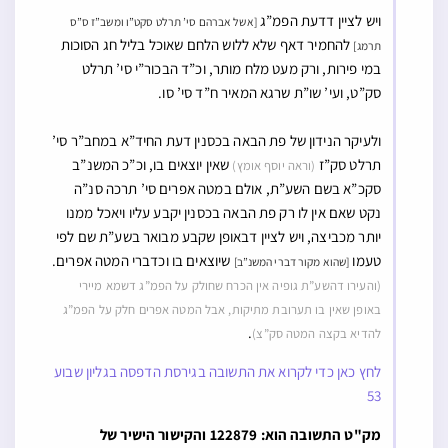
ויש לציין דדעת הפמ”ג
[אשל אברהם סי’ תרלט סקט”ו ומשב”ז ס”ס
להחמיר דאף שלא ללוש הלחם שאוכל בליל חג הסוכות
תרמג]
במי פירות, ורק מעט מלח מותר, וכ”ד הבכור”י סי’ תרלט
סק”ט, ועי’ שו”ת שרגא המאיר ח”ד סי’ סו.
ולעיקר הנידון של פת הבאה בכסנין דעת החיד”א במחב”ר סי’
תרלט סק”ז
שאין יוצאים בו, וכ”כ המשנ”ב
(וראה יוסף אומץ)
סקכ”א בשם השע”ת, אולם במטה אפרים סי’ תרכה סנ”ה
נקט שאם אין לו רק פת הבאה בכסנין יקבע עליו ויאכל ממנו
יותר מכביצה, ויש לציין דבאופן שקבע מבואר בשע”ת שם לפי
טעמו
שיוצאים בו וכדברי המטה אפרים.
[שהוא מקור דברי המשנ”ב]
(והעירו דהשע”ת גופיה אין הכרח שחולק על הפמ”ג דשמא מיירי
באופן שאין בו תערובת מתיקות, אבל המטה אפרים חלק על הפמ”ג
.
להדיא בקצה המטה סק”צ)
לחץ כאן כדי לקרוא את התשובה בגירסת הדפסה בגליון שבוע
53
מק"ט התשובה הוא: 122879 והקישור הישיר של