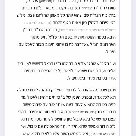
אפרים סי’ תרכה סק”ח, הליכות הגר”ח
עמ’ צו,
[מבריסק]
מועדי הגר”ח
תשובה תקכד, ומבואר ע”פ הדברים
[הגרח”ק]
בהליכות הגר”ח שם שהוא יותר קל מאופן שהלחם עצמו נילוש
במי פירות דלהלן כיון שאינו בגוף הלחם
(וכן פשוט לפי טעם
, וכן נהג הגר”ד בהר”ן
השע”ת שהבעיה היא מצד ברכת לישב)
הובא בספר הסוכה אות יח בשם הגרשז”א], ויש מתוך
האחרונים הנ”ל שאדרבה כתבו שהוא חיבוב מצוה לאכלו עם
תיבול.
ועי’ הליכ”ש שהגרשז”א הורה להגר”י נבנצל לחשוש לשי’ היד
אליהו ועוד כ’ שם שאפשר לצאת על ידי אכילת ב’ כזיתים
אחד בטיבול ואחד בלא טיבול.
ויתכן שגם מה שהורה לו להחמיר הוא רק הנהגה ליחידי סגולה
ולא לכל אחד, ובפרט הענין של ב’ כזיתים דהיינו לאכול עוד
כזית בטיבול לחשוש לעוד דעה שיותר טוב עם טיבול משום
חיבוב מצוה
הוא בודאי חומרא יתירה, דהרי
[כמו שמצינו במנחות]
עצם מה שאכל בלא טיבול כיון שחושש לשיטה מסויימת הוא
ג”כ הידור ואפשר שהוא הידור יותר מהאכילה עם טיבול,
[עי’
, אא”כ ממש מאוס עליו בלא טיבול או שיש
בה”ל ריש סי’ תרנו]