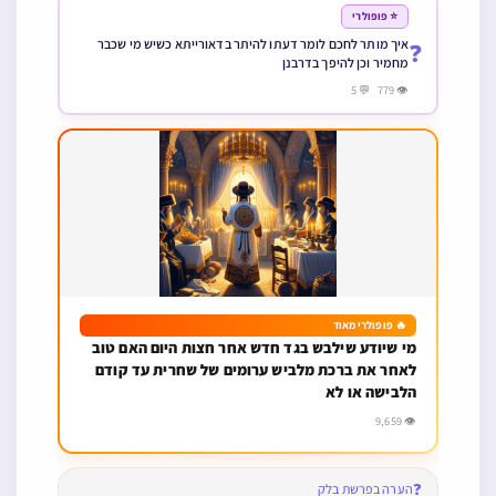
⭐ פופולרי
איך מותר לחכם לומר דעתו להיתר בדאורייתא כשיש מי שכבר
❓
מחמיר וכן להיפך בדרבנן
👁 779 💬 5
🔥 פופולרי מאוד
מי שיודע שילבש בגד חדש אחר חצות היום האם טוב
לאחר את ברכת מלביש ערומים של שחרית עד קודם
הלבישה או לא
👁 9,659
❓
הערה בפרשת בלק