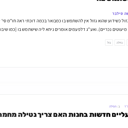
ה סילבר
ול כשידוע שהוא גזול אין להשתמש בו כמבואר בכמה דוכתי ראה חו”מ סי’ שס
מיעוטים נכריים). ואע”ג דלפעמים אומרים ניחא ליה שישתמש בו [כמו שיבואר
גזילה
גזל
״ד
ב:
תפילה
ליים חדשות בחנות האם צריך נטילה מחמת