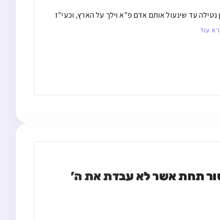
 נטילה עד שינעול אותם אדם פ”א וילך על הארץ, וכעי”ז
א עוד
מי שיש לו צער וקושי בלימוד תורה האם עובר על איסור תחת אשר לא עבדת את ה’ 