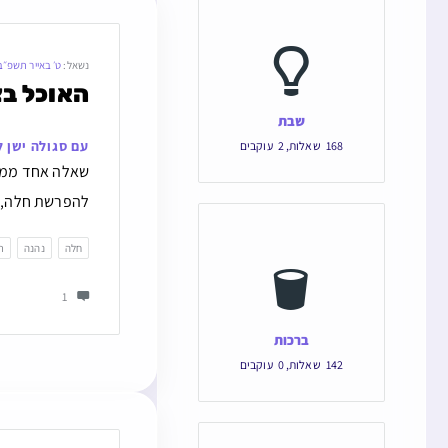
נשאל:
ט׳ באייר תשפ״ב
האוכל בצ
שבת
עם סגולה ישן 
168
שאלות
,
2
עוקבים
שאלה אחד ממשפ
להפרשת חלה, וט
חלה
נהנה
ת
1
ברכות
142
שאלות
,
0
עוקבים