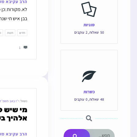
הרב עקיבא מש
לא.מקורות:כן מ
בבן איש חי שנה
סוגיות
50
שאלות
,
2
עוקבים
חדש
חנות
ט
1
כשרות
48
שאלות
,
0
עוקבים
נשאל:
י״ז באב תשפ״ד
אלהיך ב
הרב עקיבא מש