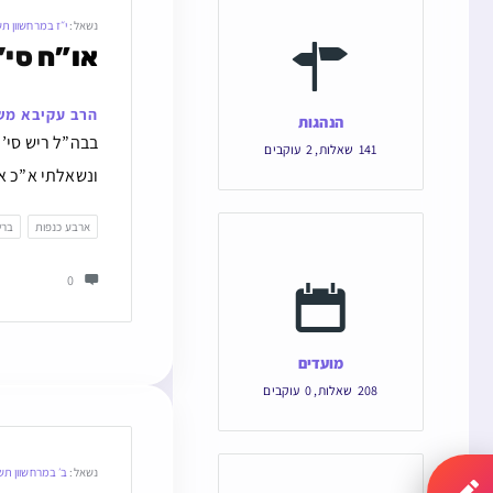
נשאל:
י״ז במרחשוון ת
או”ח סי’
הרב עקיבא מש
הנהגות
בבה”ל ריש סי’
141
שאלות
,
2
עוקבים
ונשאלתי א”כ אי
ארבע כנפות
ברי
0
מועדים
208
שאלות
,
0
עוקבים
נשאל:
ב׳ במרחשוון ת