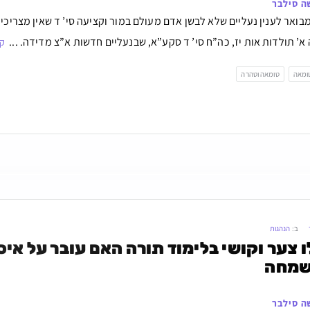
ה סילבר
בואר לענין נעליים שלא לבשן אדם מעולם במור וקציעה סי’ ד שאין מצריכין
 א’ תולדות אות יז, כה”ח סי’ ד סקע”א, שבנעליים חדשות א”צ מדידה. ...
קר
ומאה
טומאה וטהרה
ב:
הנהגות
שמחה
ה סילבר