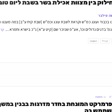
ילוק בין מצוות אכילת בשר בשבת ליום טוב
ה סילבר
 בכבוד ועונג כמ”ש וקראת לשבת עונג וכמ”ש [שבת קיח ע”ב] במה מענגו וכו
גמ’ בדגים גדולים וכו’, אע”פ שנזכר שם [קיט ע”א] ג”כ בישרא וחמרא ...
קרא
הבדל
השוואה
״ה
ב:
ממונות
שתמש בה