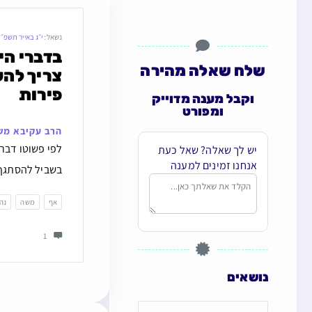
נשאל:
י״ג באייר תשפ״
שלח שאלה מהירה
פירות
וקבל מענה מדוייק
ומפורט
הרב עקיבא מש
לפי פשוטו דברי
יש לך שאלה? שאל כעת
אנחנו זמינים למענה
בשביל להסתגף ו
אף
משה
נה
1
נושאים