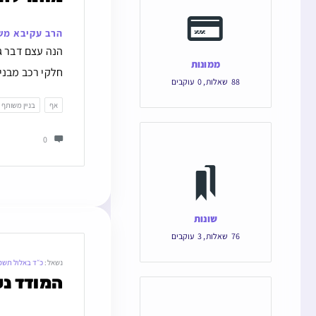
הרב עקיבא מש
הנה עצם דבר גז
ממונות
חלקי רכב מבני 
88
שאלות
,
0
עוקבים
אף
בניין משותף
0
שונות
76
שאלות
,
3
עוקבים
נשאל:
כ״ד באלול תשפ
המודד נע