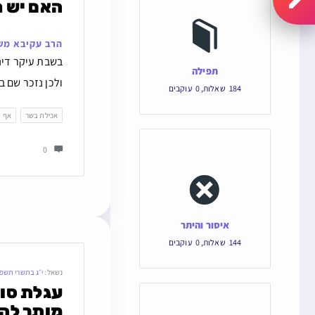
האם יש ח
הרב עקיבא מש
בשבת עיקר דינו
תפילה
ולכן נזכר שם ב
184
שאלות
,
0
עוקבים
אכילת בשר
אף
0
איסור והיתר
144
שאלות
,
0
עוקבים
נשאל:
י״ג בתשרי תשפ
מותר לה