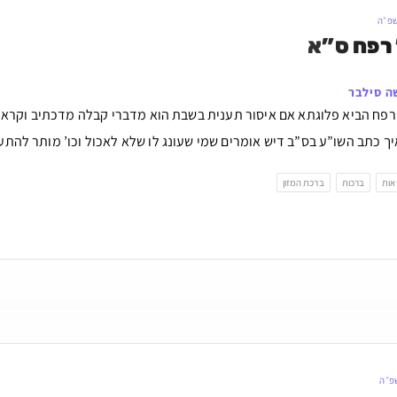
שפ״ה
 רפח ס”א
ה סילבר
 רפח הביא פלוגתא אם איסור תענית בשבת הוא מדברי קבלה מדכתיב וקראת 
ך כתב השו”ע בס”ב דיש אומרים שמי שעונג לו שלא לאכול וכו’ מותר להתענו
אות
ברכות
ברכת המזון
שפ״ה