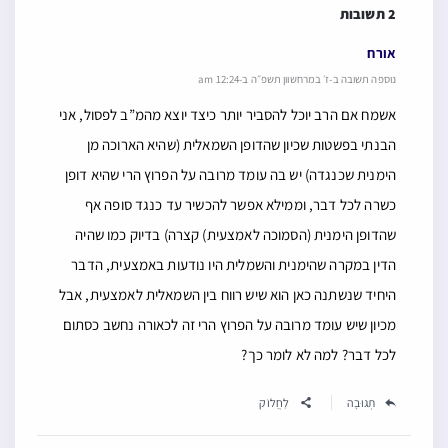
2 תשובות
אורח
נוספה תשובה ב-ז׳ במרחשוון תשפ״ה ב-12:24 am
אשמח אם הרב יוכל להסביר יותר כיצד יוצא מהמ”ב לפסול, אני
הבנתי בפשטות שכיון שהדופן השמאלית (שהיא הארוכה מן
הימנית שכנגדה) יש בה עומד מרובה על הפרוץ הרי שהיא דופן
כשרה לכל דבר, וממילא אפשר להכשיר עד כנגד סופה אף
שהדופן הימנית (הסמוכה לאמצעית) קצרה) בדיוק כמו שהיה
הדין במקרה שהימנית והשמלית היו נודעות באמצעית, הדבר
היחיד שנשתנה כאן הוא שיש רווח בין השמאלית לאמצעית, אבל
מכיון שיש עומד מרובה על הפרוץ הרי זה לכאורה נחשב כסתום
לכל דבר? למה לא לומר כך?
תְגוּבָה
לַחֲלוֹק