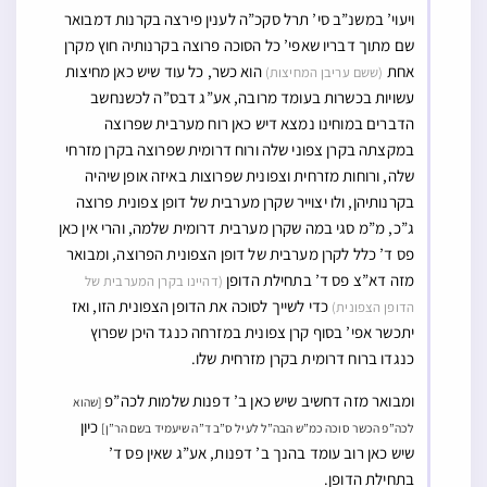
ויעוי’ במשנ”ב סי’ תרל סקכ”ה לענין פירצה בקרנות דמבואר
שם מתוך דבריו שאפי’ כל הסוכה פרוצה בקרנותיה חוץ מקרן
אחת
הוא כשר, כל עוד שיש כאן מחיצות
(ששם עריבן המחיצות)
עשויות בכשרות בעומד מרובה, אע”ג דבס”ה לכשנחשב
הדברים במוחינו נמצא דיש כאן רוח מערבית שפרוצה
במקצתה בקרן צפוני שלה ורוח דרומית שפרוצה בקרן מזרחי
שלה, ורוחות מזרחית וצפונית שפרוצות באיזה אופן שיהיה
בקרנותיהן, ולו יצוייר שקרן מערבית של דופן צפונית פרוצה
ג”כ, מ”מ סגי במה שקרן מערבית דרומית שלמה, והרי אין כאן
פס ד’ כלל לקרן מערבית של דופן הצפונית הפרוצה, ומבואר
מזה דא”צ פס ד’ בתחילת הדופן
(דהיינו בקרן המערבית של
כדי לשייך לסוכה את הדופן הצפונית הזו, ואז
הדופן הצפונית)
יתכשר אפי’ בסוף קרן צפונית במזרחה כנגד היכן שפרוץ
כנגדו ברוח דרומית בקרן מזרחית שלו.
ומבואר מזה דחשיב שיש כאן ב’ דפנות שלמות לכה”פ
[שהוא
כיון
לכה”פ הכשר סוכה כמ”ש הבה”ל לעיל ס”ב ד”ה שיעמיד בשם הר”ן]
שיש כאן רוב עומד בהנך ב’ דפנות, אע”ג שאין פס ד’
בתחילת הדופן.