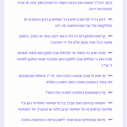
(בסך הכל ז' ומשהו ואין נוגעת בשאר הדפנות) וחוץ מזה יש צורת
הפתח מה דינה
דופן צדדי של סוכה שיש בו ו' טפחים ובדופן האמצעי יש
התלקטות של עוד טפח ומשהו מה דינו
קרשים המחוברים זה לזה האם דינם כנסר או כסכך (כשאין
שיעור בכל אחד מהם אלא על ידי החיבור)
סוכה שיש בה פחות מי' טפחים גובה וחקק שם פחות משיעור
סוכה ואין ג' טפחים גובה לחקק האם מצטרף שפת החקק לשיעור
ז' על ז'
מי שיש לו סוכה שאינה רחבה יותר מי''ד טפחים מצומצמים
ויש עמוד באמצע הסוכה האם הסוכה נפסלת
סדין שמשמש כמחיצה לסוכה מתי נפסל
השוחט קדשים האם מברך ברכת שחיטה מיוחדת כגון על
שחיטת קדשים או על שחיטת קרבן פלוני או שמברך על השחיטה
מיטת קומותיים האם מותר לישון במיטה התחתונה בסוכה