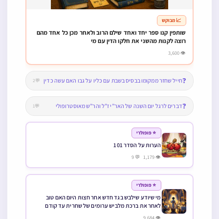
📈 מבוקש
שותפין קנו ספר יחד ואחד שילם הרוב ולאחר מכן כל אחד מהם
רוצה לקנות מהשני את חלקו הדין עם מי
👁 3,600
❓
חייל שחזר ממקומו בבסיס בשבת עם כליו על גבו האם עשה כדין
💬2
❓
דברים לרגל יום השנה של האר”י ז”ל והר”ש מאוסטרופולי
💬1
⭐ פופולרי
הערות על הסדר 101
👁 1,179 💬 9
⭐ פופולרי
מי שיודע שילבש בגד חדש אחר חצות היום האם טוב
לאחר את ברכת מלביש ערומים של שחרית עד קודם
הלבישה או לא
👁 9,684