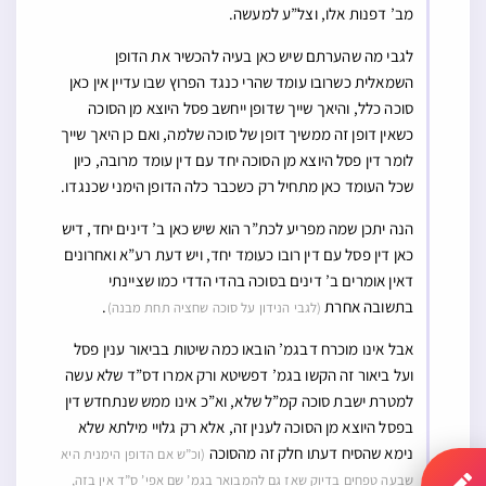
מב’ דפנות אלו, וצל”ע למעשה.
לגבי מה שהערתם שיש כאן בעיה להכשיר את הדופן
השמאלית כשרובו עומד שהרי כנגד הפרוץ שבו עדיין אין כאן
סוכה כלל, והיאך שייך שדופן ייחשב פסל היוצא מן הסוכה
כשאין דופן זה ממשיך דופן של סוכה שלמה, ואם כן היאך שייך
לומר דין פסל היוצא מן הסוכה יחד עם דין עומד מרובה, כיון
שכל העומד כאן מתחיל רק כשכבר כלה הדופן הימני שכנגדו.
הנה יתכן שמה מפריע לכת”ר הוא שיש כאן ב’ דינים יחד, דיש
כאן דין פסל עם דין רובו כעומד יחד, ויש דעת רע”א ואחרונים
דאין אומרים ב’ דינים בסוכה בהדי הדדי כמו שציינתי
בתשובה אחרת
.
(לגבי הנידון על סוכה שחציה תחת מבנה)
אבל אינו מוכרח דבגמ’ הובאו כמה שיטות בביאור ענין פסל
ועל ביאור זה הקשו בגמ’ דפשיטא ורק אמרו דס”ד שלא עשה
למטרת ישבת סוכה קמ”ל שלא, וא”כ אינו ממש שנתחדש דין
בפסל היוצא מן הסוכה לענין זה, אלא רק גלויי מילתא שלא
נימא שהסיח דעתו חלק זה מהסוכה
(וכ”ש אם הדופן הימנית היא
שבעה טפחים בדיוק שאז גם להמבואר בגמ’ שם אפי’ ס”ד אין בזה,