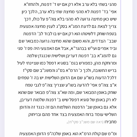
מהני בשתי בלא ערב אלא רק אם יש ד’ דפנות, ולהחזו”א
אפי’ בד’ דפנות לא מהני מחיצת שתי בלא ערב, הלכך כיון
שיש כאן מחיצה גרועה לא מהני בלא צוה”פ על כולו, דכך
צריך לצאת גם לדעת המג”א בסק”ג לענין מחיצה אמצעית
בטפח שוחק דלשיטתו הוא רק אם יש בו לבוד לב’ הדפנות
שבב’ הצדדים, והוא משום שהוא מחיצה גרועה כמבואר שם
וביד אפרים ועי”ש בבהגר”א, אבל אם האמצעי היה פס ז’ סגי
גם להמג”א בב’ דפנות דעריבן ושלישית שכנגדן שלמה
ומרוחקת מהן, כמפורש בגמ’ בסוגיא דפסל כמו שציינתי לעיל
בריש התשובה, ולכך כ’ הרמ”א בס”ג והמשנ”ב שם סקי”ז
דלכל הדעות בשו”ע שם אם הדופן השלישית יש בה ז’ טפחים
א”צ צוה”פ אפי’ להדעה בשו”ע שצריך צוה”פ לגבי טפח
שוחק באופן המבואר שם, ומה שא”צ צוה”פ מבואר שם שהוא
לא רק באופן של סוגיא דפסל שיש ב’ דפנות שלמות דעריבן,
אלא גם באופן שב’ הדפנות השלמות הם זה כנגד זה והדופן
השלישי עומד ברוח האמצעית בצד אחד מהם ובריחוק
מחבירו
.
(ראה שם משנ”ב סקי”ח)
ומ”מ שם קולת הרמ”א הוא באופן שלכה”פ הדופן האמצעית