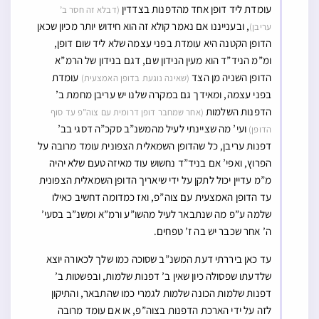
עומדת ליד דופן אחד מהדפנות בצדדין
(דבלא זה חסר ב’
, ובענייננו אם נאמר קולא זה הוא חידוש יותר מכיון שכאן
עריבן)
הדופן הקטנה היא עומדת בפני עצמה שלא ליד שום דופן,
ומ”מ הניד”ד הוא מעין הנידון שם, דגם בנידון של הרמ”א
הדופן השניה מן הצד
עומדת
(שאינה נוגעת בדופן האמצעית)
בפני עצמה, ומאידך גם במקרה שלנו יש עריבן מחמת ב’
הדפנות השלמות
(אחר שמחבר דופן דרומית עם צוה”פ עד סוף
ועי’ מה שציינתי לעיל מהמשנ”ב סקכ”ה דסגי בב’
הדופן)
דפנות עריבן, כל שהדופן השמאלית הצפונית עומד מרובה על
הפרוץ, ואפי’ אם בניד”ד נחשוש עוד מאיזה טעם שלא יהיה
מ”מ עדיין יכול לתקן על ידי שיאריך הדופן השמאלית הצפונית
עד הדופן האמצעית עם צוה”פ, ואז כמדומה דחשיב כאילו
שלמה ע”פ מה שנתבאר לעיל מהשו”ע ורמ”א ומשנ”ב בסעי’
ה’ אחר שכבר יש בה ז’ טפחים.
עד כאן ביררתי דעת המשנ”ב שסוכה כמו שלך לכאורה יוצא
שלדעתו שפסולה כיון שאין ב’ דפנות שלמות, ובפשטות ב’
דפנות שלמות הכונה שלמות לגמרי כמו שהתבאר, והתיקון
לזה על ידי הארכת הדפנות בצוה”פ, או אם עומד מרובה