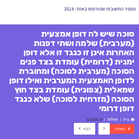
מספר התשובות שפורסמו באתר: 3514
סוכה שיש לה דופן אמצעית
(מערבית) שלמה ושתי דפנות
האחרות אינן זו כנגד זו אלא דופן
ימנית (דרומית) עומדת בצד פנים
הסוכה (מערבית לסוכה) ומחוברת
לדופן האמצעית המערבית ואילו דופן
שמאלית (צפונית) עומדת בצד חוץ
הסוכה (מזרחית לסוכה) שלא כנגד
דופן דרומי
בַּיִת
/
שאלות
/
ש 122621
הַבָּא
בתהליך