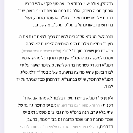
כדלהלן, אולם יעוי’ בחזו”א סי’ עה סוף סק”י שלפי דבריו
סוכתך תהיה כשרה, אולם גם המבואר שם דמיירי באופן שב’
דפנות אלו מוכשרות על ידי צוה”פ או עומד מרובה, ויעוי’
בחידושים וביאורים סי’ ב סק”ט וסקכ”ב מה שכתב.
והנה לשי’ המג”א סק”ג היה לכאורה צריך לצאת דגם אם היו
כאן ב’ מחיצות שלמות מ”מ המחיצה הצפונית לא היתה
מכשרת כיון שאינה תוך ד’ לדופן
,
(עי”ש באריכות וביד אפרים)
אמנם למעשה גם להמג”א אין כאן חסרון דכל מה שהחמיר
המג”א הוא רק כשהמחיצה השלישית משלימה שיעור על ידי
לבוד באופן שהיא מחיצה גרועה, משא”כ בניד”ד דלא פליג
המג”א להחמיר, עי”ש בבהגר”א, דהחסרון מצד שניתר על ידי
לבוד.
ולענין שי’ המג”א בריש הסימן דבלבוד לא מהני אם אין ד’
דפנות
אם יש מחיצה גרועה של
(והחזו”א מחמיר גם בד’ דפנות)
שתי בלא ערב, הנה ברמ”א ס”ה גבי ג”ם משמע דאם יש
עומד מרובה מהני עומד מרובה גם בב’ דפנות, בחשבון
הדברים,
(דלולי דמהני עומד מרובה בעלמא בב’ דפנות בג”ם לא