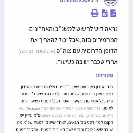
הרב עקיבא משה סילבר
נראה דיש לחשוש למשנ”ב והאחרונים
המחמירים בזה, אבל יכול להאריך את
הדופן הדרומית עם צוה”פ
(או בעומד מרובה)
אחרי שכבר יש בה כשיעור.
מקורות:
הנה הנידון כאן באופן שאין ב’ דפנות שלמות בסוכה והנידון
האם בעינן ב’ דפנות שלמות או דילמא דסגי שיש ב’ דפנות
שיש בכל אחת מהן כשיעור, ואפי’ דבב’ דפנות כשיעור לחוד
לא סגי
(דזה מפורש בסוגי’ דפסל היוצא אחר סוכה
[המובא בסי’ תרלא]
, מ”מ עדיין יש
דלא סגי בכה”ג אם המשך הסוכה אינה כנגד דופן)
מקום לומר דסגי בב’ תנאים, האחד שיש ב’ דפנות שכ”א מהן
יש בה שיעור סוכה והב’ שיישב באויר ב’ דפנות, אבל ב’ דפנות