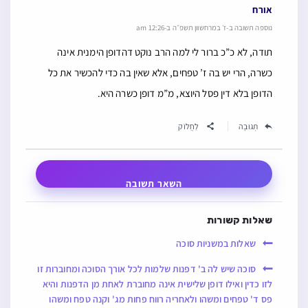
אורח
נוספה תשובה ב-ז׳ במרחשוון תשפ״ה ב-12:26 am
תודה, לא כ”כ ברור לי למה הרב נוקט דהדופן הימנית אינה
כשרה, הרי יש בה ז’ טפחים, אלא שאין בה כדי להכשיר את כל
הדופן בלא דין פסל היוצא, מ”מ דופן כשרה היא.
תְגוּבָה
לַחֲלוֹק
השאר תשובה
שאלות קשורות
שאלות במשניות סוכה
סוכה שיש לה ב' דפנות שלמות לכל אורך הסוכה ומחוברות זו
לזו כדין ואילו דופן שלישית אינה מחוברת לאחת מן הדפנות והיא
פס ד' טפחים ומשהו ולאחריה רווח פחות מג' וקנה טפח ומשהו