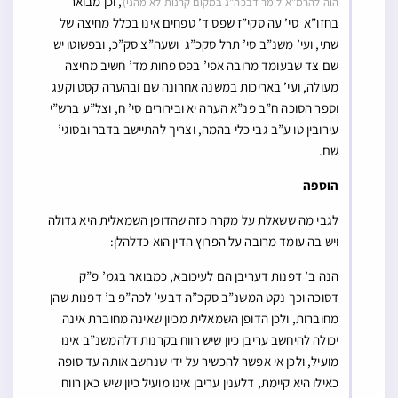
, וכן מבואר
הוה להרמ”א לומר דבכה”ג במקום קרנות לא מהני)
בחזו”א סי’ עה סקי”ז שפס ד’ טפחים אינו בכלל מחיצה של
שתי, ועי’ משנ”ב סי’ תרל סקכ”ג ושעה”צ סק”כ, ובפשוטו יש
שם צד שבעומד מרובה אפי’ בפס פחות מד’ חשיב מחיצה
מעולה, ועי’ באריכות במשנה אחרונה שם ובהערה קסט וקעג
וספר הסוכה ח”ב פנ”א הערה יא ובירורים סי’ ח, וצל”ע ברש”י
עירובין טו ע”ב גבי כלי בהמה, וצריך להתיישב בדבר ובסוגי’
שם.
הוספה
לגבי מה ששאלת על מקרה כזה שהדופן השמאלית היא גדולה
ויש בה עומד מרובה על הפרוץ הדין הוא כדלהלן:
הנה ב’ דפנות דעריבן הם לעיכובא, כמבואר בגמ’ פ”ק
דסוכה וכך נקט המשנ”ב סקכ”ה דבעי’ לכה”פ ב’ דפנות שהן
מחוברות, ולכן הדופן השמאלית מכיון שאינה מחוברת אינה
יכולה להיחשב עריבן כיון שיש רווח בקרנות דלהמשנ”ב אינו
מועיל, ולכן אי אפשר להכשיר על ידי שנחשב אותה עד סופה
כאילו היא קיימת, דלענין עריבן אינו מועיל כיון שיש כאן רווח