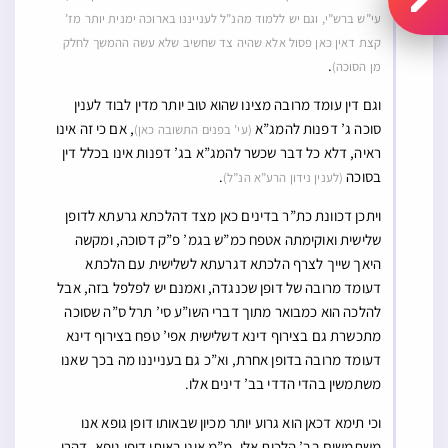
עי”ש ברש”י, וגם יש ללמוד מהנ”ל לענייננו בארוכה ימנית יותר מז’
קצת דאין כאן פסול אלא שהיה צד שחשיב שלא עשה ההמשך לחלק
.
מן הסוכה)
וגם דין עומד מרובה מצינו שהוא טוב יותר מדין לבוד לענין
סוכה ג’ דפנות להמג”א
, אם כי זה אינו
(עי’ בפנים התשובה כאן)
ראיה, דלא כל דבר שכשר להמג”א בג’ דפנות אינו בכלל דין
בסוכה
.
(לענין נידון הרע”א הנ”ל)
ויתכן דכוונת כת”ר בדינים כאן מצד דהלכתא גרעתא לדופן
שלישית ואוקימתה אטפח כמ”ש בגמ’ פ”ק דסוכה, ומקשה
היאך שייך לצרף הלכתא דגרעתא לשלישית עם הלכתא
דעומד מרובה של דופן שכנגדה, ואמנם יש לפלפל בזה, אבל
להלכה הוא כמבואר מתוך דברי השו”ע סי’ תרל ס”ה שסוכה
מתכשרת גם בצירוף דינא דשלישית אפי’ טפח בצירוף דינא
דעומד מרובה בדופן אחרת, וא”כ גם בענייננו מה בכך שאנו
משתמשין בהדי הדדי בב’ דינים אלו.
וכי תימא דכאן הוא גרוע יותר מכיון שבאותו דופן גופא אנו
משתמשים בב’ הלכות אלו, מ”מ אינו באותו דופן גופא, דהרי