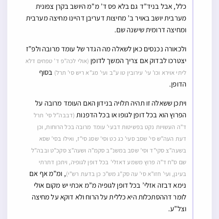
כלל, אבל בניד”ד גם בלא פס ד’ מ”מ היושב בקרן צפונית
מערבית יושב באויר ב’ מחיצות דעריבן דהיינו מחיצה מערבית
ומחיצה דרומית שישנה שם.
ולכאורה נכנסים כאן לשאלה מה הגדר של עומד מרובה ולפ”ז
יצטרכו לבדוק אם צריך המשך לדופן
(אולי לכה”פ ד’ טפחים דלא
בסוף
ליתי אוירא וכו’ עי’ עירובין טו ע”ב ועי’ מג”א ריש סי’ תרל)
הדופן.
ויתכן ששאלה זו תהיה תלויה בנידון האם העומד מרובה על
הפרוץ הוא בכל דופן לגופו או בכל הדפנות
(דבבה”ל סי’ תרל
ד”ה העשויות נקט בפשיטות דבעי’ עומד מרובה בכל הרוחות, וכן
דעת העה”ש סי’ שסב סעי’ כג כט וסי’ שסג סי”ז, ואילו בסי’ שסא
בשעה”צ סקי”ד וסי’ שסב במשנ”ב סקמ”ה ושעה”צ סקכ”ט ובבה”ל
שם ס”ח ד”ה פרוץ משמע דאזלי’ בכל דופן לגופיה, ויתכן דתרתי
, ומ”מ אף אם
בעינן, ועי’ חזו”א סי’ עה סק”ג מש”כ כן בדעת רש”י)
נימא דבזה אזלי’ בכל דופן לגופיה מ”מ אכתי יש מקום אולי
לומר דההסתכלות היא כללית על הרוח ולא דוקא על מחיצה
וצל”ע.