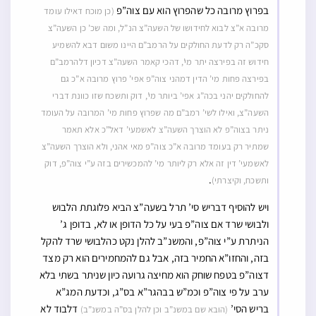
בפרוץ מרובה כל שהפרוץ הוא עם צוה”פ
(כן מוכח דאילו עומד
מרובה א”צ לבוא לחידושו של השעה”צ הנ”ל, ומה שכ’ כן השעה”צ
סקכ”ה רק לדעת החולקים על הרמב”ם היינו משום דבא להשמיע
חידוש זה בפירצה יתר מי’, דהכי קאמר השעה”צ דכיון דלהרמב”ם
בפירצה פחות מי’ הדין דמהני צוה”פ אפי’ פרוץ מרובה א”כ גם
להחולקים יהני בכה”ג אפי’ ביותר מי’, דוק ותשכח שזו כוונת דברי
השעה”צ, ואילו לשי’ רמב”ם מה שפרוץ פחות מי’ המרובה על העומד
ניתר בצוה”פ לא הוצרך השעה”צ לאשמעי’ דאל”כ אלא תאמר
שמתיר רק בעומד מרובה א”כ צוה”פ מאי אהני, ולא הוצרך השעה”צ
לאשמעי’ דין זה אלא רק ליותר מי’ להמכשירים בזה ע”י צוה”פ, דוק
.
ותשכח, וקיצרתי)
ויש להוסיף דבריש סי’ תרל בשעה”צ הביא פלוגתת הלבוש
ולבושי שרד אם צוה”פ בעי על כל הדופן או לא, בדופן ג’
הניתרת ע”י צוה”פ, והמשנ”ב להלן נקט כהלבושי שרד להקל
בזה, והחזו”א החמיר בזה, אבל גם להמחמירים הוא רק מצד
דצוה”פ בטפח שוחק הוא מחיצה גרועה כיון שניתר בשתי בלא
ערב על פי צוה”פ וכמ”ש בבהגר”א בס”ג, וכדעת המג”א
בריש הסי’
דלבוד לא
(הובא שם במשנ”ב וכן להלן בס”ה במשנ”ב)