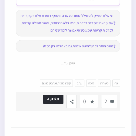
מי שלא יספיק להתפלל שמונה עשרה ופסוקי דזמרא אלא רק קריאת
❓
שמע האם יאמרנה בברכותיה או בלא ברכותיה, והאם תפילה קודמת
לברכות קריאת שמע כשאי אפשר לומר שניהם
❓
האם הותר לכהן להיטמא למת גם באהל או רק במגע
טוען עוד...
אף
כשרות
סוכה
ערב
קובץ סוכות וארבע מינים
תְשׁוּבָה
0
2