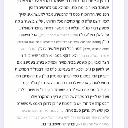
הדופן הצפונית החיצונית כמי שעומד במבוי שאינו מפולש כיון
שעומד באויר ב’ מחיצות, וממילא סגי להחשיב הדופן
הפנימית הדרומית כפס ד’ להכשירו, אבל למעשה אינו שייך
לכאן דשם סו”ס מוקף מחיצה מכל רוחותיו, עי”ש בשעה”צ מה
שפסק דברי מג”א, ובלאו הכי אפשר דמיירי בחצר המועלת,
עי’ להלן בשו”ע ס”ז
, אבל פשטות
(וע”ע בריטב”א סוכה ז ע”א)
הר”ן
[ממה שכתב “ולא הצריכו פס ד’ אלא בסוכה שהיא מפולשת ואין דופן
דסגי בכל דופן שלישית כנגדן
(גם לפי מה
אמצעי כנגדה”, עי”ש]
ולאו דוקא במבוי או החצר שיש בו דיני
שלמד המג”א בדבריו)
חצר ומבוי, וכן משמע בבית מאיר, וממילא צע”ג בענייננו אם
יש לטעון כן ג”כ, ולכאורה בענייננו כ”ש כיון דבניד”ד המחיצות
דעריבן הוא במקום כשר ועדיף מהנידון בר”ן שם דהעריבן הוא
מחוץ לסוכה, אבל יש לדחות דבמקרה של הר”ן סו”ס עומד
באויר ג’ מחיצות משא”כ כאן שעומד באויר ב’ מחיצות בלבד,
ועוד יש לציין דהמקרה של הר”ן עדיף מהמקרה שלנו
דבמקרה של הר”ן יש ב’ דפנות עריבן לדופן האמצעי משא”כ
כאן שיש רק עריבן פעם אחת
(עי’ במשנה אחרונה שם שהביא
פלוגתת אחרונים בדעת הר”ן לפי ביאור המג”א אם דבר זה הוא תנאי
, וצריך להתיישב בדבר.
בהיתרו של הר”ן או לא)