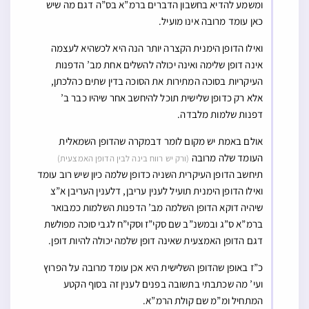
ומשמע להדיא בחשבון הדברים ברמ”א בס”ה דגם מה שיש
כאן עומד מרובה אינו מועיל.
ואילו הדופן הימנית הקצרה יותר הנה היא לכשהיא לעצמה
אינה דופן שלימה ואינה יכולה להשלים אחת מב’ הדפנות
העיקריות בסוכה המתירות את הסוכה בדין שתים כהלכתן,
אלא רק כדופן שלישית תוכל להיחשב אחר שיהיו כבר ב’
דפנות שלמות מלבדה.
אולם באמת יש מקום לומר דבמקרה שהדופן השמאלית
העומד שלה מרובה
(ורק יש רווח בינה לבין הדופן האמצעית)
תיחשב הדופן העיקרית השניה כדופן שלמה כיון שיש רוב עומד
ואילו הדופן הימנית תועיל לענין עריבן, דלענין העריבן א”צ
שיהיה דוקא הדופן השלמה מב’ הדפנות השלמות כמבואר
ברמ”א ס”ג ובמשנ”ב שם סקי”ז וסקי”ח לגבי סוכה מפולשת
דגם הדופן האמצעית שאינה דופן שלמה יכולה להיות דופן.
כ”ז באופן שהדופן השלישית היא אכן עומד מרובה על הפרוץ
ועי’ מה שכתבתי בתשובה בפנים לענין זה בסוף הקטע
המתחיל ומ”מ שם קולת הרמ”א.