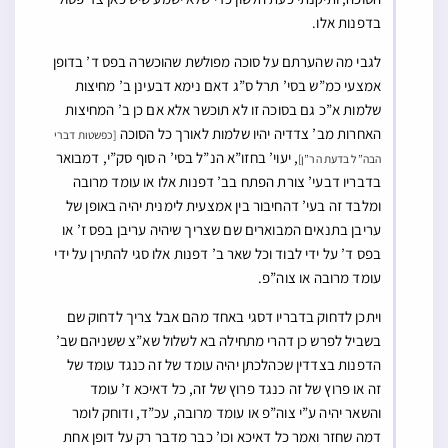
בדפנות אלו.
לגבי מה שהערתם על סוכה מפולשת שהוכשרה בפס ד’ בדופן
אמצעי כמ”ש בסי’ תרל ס”ג דאם נימא דבעינן ב’ מחיצות
שלמות א”כ גם בסוכה זו לא תוכשר אלא אם כן ב’ המחיצות
האחרות מב’ צדדיה יהיו שלמות לאורך כל הסוכה
[כפשטות דברי
, יעוי’ בחזו”א הנ”ל בסי’ ה סוף סק”י, דמבואר
הבה”ל בדעת הר”ן]
בדבריו דבעי’ צורת הפתח בב’ דפנות אלו או עומד מרובה
ומלבד זה בעי’ דהחיבור בין אמצעית לימנית יהיה באופן של
עריבן בתנאים המבוארים שם שצריך שיהיה עריבן בפס ז’ או
בפס ד’ על ידי לבוד וכל שאר ב’ דפנות אלו סגי להתירן על ידי
עומד מרובה או צוה”פ.
ויתכן לדחוק בדבריו דסגי באחד מהם אבל צריך לדחוק שם
בשביל לפרש כן דהרי מתחילה בא לשלול שא”צ ששניהם שב’
הדפנות בצדדין שכהלכתן יהיה עומד של זה כנגד עומד של
זה או פרוץ של זה כנגד פרוץ של זה, כל דאיכא ז’ עומד
והשאר יהיה ע”י צוה”פ או עומד מרובה, עכ”ד, ודוחק לומר
דמה שחזר ואמר כל דאיכא וכו’ כבר מדבר רק על דופן אחת