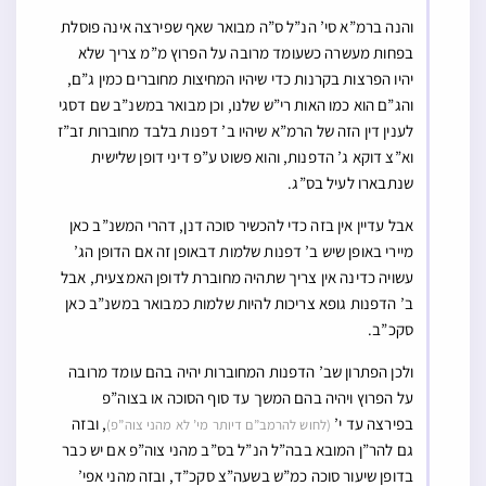
והנה ברמ”א סי’ הנ”ל ס”ה מבואר שאף שפירצה אינה פוסלת
בפחות מעשרה כשעומד מרובה על הפרוץ מ”מ צריך שלא
יהיו הפרצות בקרנות כדי שיהיו המחיצות מחוברים כמין ג”ם,
והג”ם הוא כמו האות רי”ש שלנו, וכן מבואר במשנ”ב שם דסגי
לענין דין הזה של הרמ”א שיהיו ב’ דפנות בלבד מחוברות זב”ז
וא”צ דוקא ג’ הדפנות, והוא פשוט ע”פ דיני דופן שלישית
שנתבארו לעיל בס”ג.
אבל עדיין אין בזה כדי להכשיר סוכה דנן, דהרי המשנ”ב כאן
מיירי באופן שיש ב’ דפנות שלמות דבאופן זה אם הדופן הג’
עשויה כדינה אין צריך שתהיה מחוברת לדופן האמצעית, אבל
ב’ הדפנות גופא צריכות להיות שלמות כמבואר במשנ”ב כאן
סקכ”ב.
ולכן הפתרון שב’ הדפנות המחוברות יהיה בהם עומד מרובה
על הפרוץ ויהיה בהם המשך עד סוף הסוכה או בצוה”פ
בפירצה עד י’
, ובזה
(לחוש להרמב”ם דיותר מי’ לא מהני צוה”פ)
גם להר”ן המובא בבה”ל הנ”ל בס”ב מהני צוה”פ אם יש כבר
בדופן שיעור סוכה כמ”ש בשעה”צ סקכ”ד, ובזה מהני אפי’