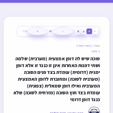
א
א
+
−
א
18
גודל
א
נשאל:
ו׳ בתשרי תשפ״ה
ב:
סוכות
סוכה שיש לה דופן אמצעית (מערבית) שלמה 
ושתי דפנות האחרות אינן זו כנגד זו אלא דופן 
ימנית (דרומית) עומדת בצד פנים הסוכה 
(מערבית לסוכה) ומחוברת לדופן האמצעית 
המערבית ואילו דופן שמאלית (צפונית) 
עומדת בצד חוץ הסוכה (מזרחית לסוכה) שלא 
כנגד דופן דרומי