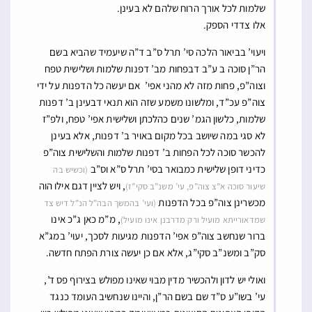
שלמות לכל אורך הרוח שלהם לא בעינן.
אלו צדדי הספק.
ויעוי’ בביאור הלכה סי’ תרל ס”ב ד”ה שיעמיד שהביא בשם
הר”ן סוכה ב ע”ב דבפחות מב’ דפנות שלמות ושלישית טפח
וצוה”פ, פחות מזה לא מהני אפי’ אם יעשה כל הדפנות על ידי
צוה”פ עכ”ד, ומלשונו משמע שזה הוא תנאי דבעינן ב’ דפנות
שלמות, כלשון הגמ’ שנים כהלכתן ושלישית אפי’ טפח, ולפ”ז
לא סגי במה שיושב בכל מקום באויר ב’ דפנות, אלא בעינן
להכשר סוכה לכל הפחות ב’ דפנות שלמות והשלישית צוה”פ
כדיני דופן שלישית כמבואר בסי’ תרל ס”א וס”ב
(וכשיש בה
, ויש לציין דגם אילו הוה
שיעור סוכה א”צ צוה”פ, עי’ משנ”ב סקי”ז)
מכשרינן צוה”פ בכל הדפנות
(ועי’ בהמשך הבה”ל הנ”ל דיש צד
, מ”מ כאן ג”כ אינו
שמדאורייתא מועיל ורק מדרבנן אינו מועיל)
ברור שנחשב צוה”פ אפי’ הדפנות מגיעות לסכך, יעוי’ במג”א
סק”ב ומשנ”ב סקי”ג, אלא אם כן יעשה צורת הפתח חדשה.
ואולי יש לדון ולהכשיר מדין מבוי שאינו מפולש בצירוף פס ד’,
עי’ בשו”ע ס”ד שם בשם הר”ן, והיינו שנחשיב העומד כנגד