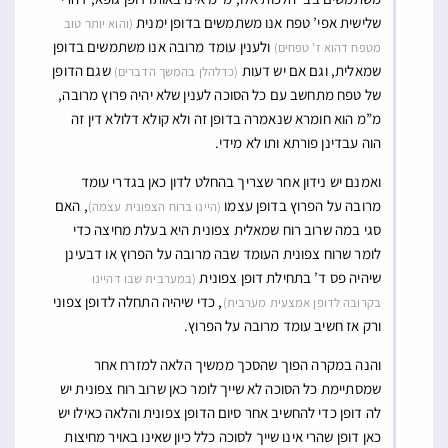
שלישית אפי’ טפח אנו משתמשים בדופן ימנית
(והוא יותר טוב
ולענין עומד מרובה אנו משתמשים בדופן
מטפח דהוא ז’ טפחים)
שמאלית, וגם אם יש דעות
שגם הדופן
(כדלהלן בהמשך הדברים)
של טפח מתחשב עם כל הסוכה לענין שלא יהיה פרוץ מרובה,
מ”מ הוא חומרא שנאמרה בדופן זה ולא קולא דלולא דין זה
הוה עבדינן פורתא ותו לא מידי.
ואמנם יש נידון אחר שצריך בהחלט לדון כאן בגדרי עומד
מרובה על הפרוץ בדופן עצמו
, האם
(היינו ברוח הצפונית עצמה)
סגי במה שרוב רוח שמאלית צפונית היא בעלת מחיצה כדי
לומר שרוח צפונית העומד שבה מרובה על הפרוץ או דבעינן
שיהיה פס ד’ בתחילת דופן צפונית
(במערבית שבו דהיינו
, כדי שיהיה התחלה לדופן צפוני
בקרובה לדופן אמצעית מערבית)
ורק אז חשיב עומד מרובה על הפרוץ.
והנה במקרה הפוך שהסכך ממשיך הלאה למזרח אחר
שמסתיימת כל הסוכה לא שייך לומר כאן שרוב רוח צפונית יש
לה דופן כדי להחשיב אחר סיום הדופן צפונית והלאה כאילו יש
כאן דופן שהרי אינו שייך לסוכה כלל כיון שאינו באויר מחיצות