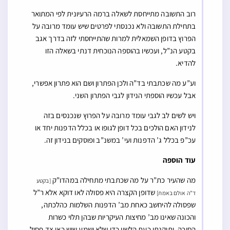
רוב התשובה מתייחסת לשאלה ברמה הרעיונית לפי המתואר
בתחילת התשובה ולא נכנסתי לפרטים שיש עומד מרובה על
הפרוץ בדופן השמאלית למרות שהתייחסתי לזה בדרך אגב
בקטע הנ”ל, ועכשיו בהוספה הנוכחית דנתי בשאלה הזו
להדיא.
וע”ע מה שכתבתי בד”ה ולכן הפתרון ושם הוא פתרון אפשרי,
אבל עכשיו הוספתי הנידון לגבי הפתרון השני.
ויש לשים לב לגבי עומד מרובה על הפרוץ שנכנסים בזה
לנידון האם הולכים בכל דופן לגופו או בכלל הדפנות יחד או
עכ”פ בכלל ג’ הדפנות ועי’ במשנ”ב ופוסקים בנידון זה.
עוד הוספה
מה שהעיר כת”ר על מה שכתבתי מתחילה במהדו”ק
[בקטע
שדופן הקצרה היא פסולה לאו דוקא אלא ר”ל
ד”ה אולם באמת]
שפסולה להיחשב כאחת מב’ הדפנות השלמות כהלכתה,
והכונה שאינו מב’ מחיצות העיקריות שבהן תלוי כשרות
הסוכה, ותיקנתי כעת הלשון כדי שלא ישמע שיש כאן צד פסול