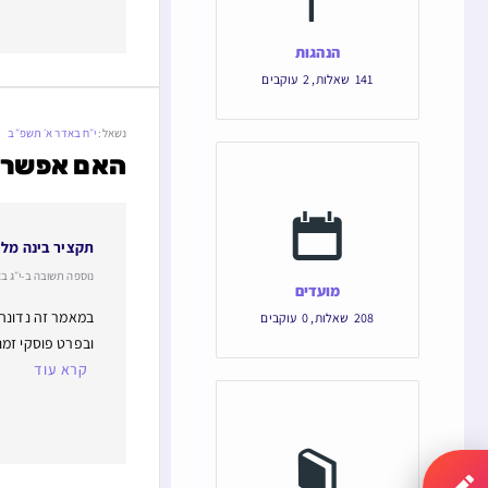
הנהגות
141
שאלות
,
2
עוקבים
נשאל:
י״ח באדר א׳ תשפ״ב
האם אפשר ל
תקציר בינה מל
נוספה תשובה ב-י״ג באב תש
מועדים
במאמר זה נדונה 
208
שאלות
,
0
עוקבים
ובפרט פוסקי זמנ
קרא עוד