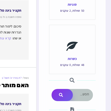
סוגיות
תקציר בינה מל
50
שאלות
,
2
עוקבים
נוספה תשובה ב-ח׳ באב תש
סיכום: לימוד תו
הגדרות שונות לה
או שהו
קרא עוד
כשרות
48
שאלות
,
0
עוקבים
נשאל:
י״ח באדר א׳ תשפ״ב
האם מותר 
תקציר בינה מל
נוספה תשובה ב-ז׳ באב תשפ