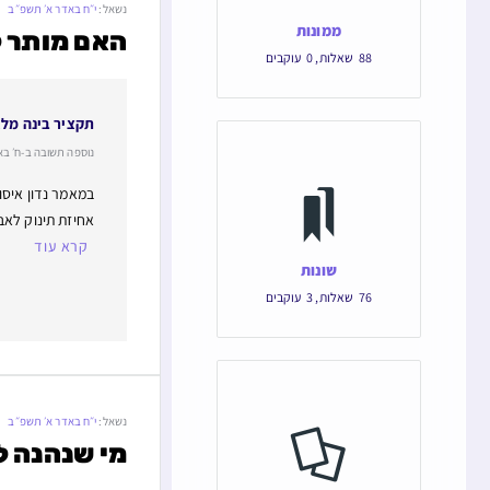
נשאל:
י״ח באדר א׳ תשפ״ב
ממונות
האם מותר ל
88
שאלות
,
0
עוקבים
תקציר בינה מל
נוספה תשובה ב-ח׳ באב תש
במאמר נדון איסו
אחיזת תינוק לאב
קרא עוד
שונות
76
שאלות
,
3
עוקבים
נשאל:
י״ח באדר א׳ תשפ״ב
מי שנהנה ל