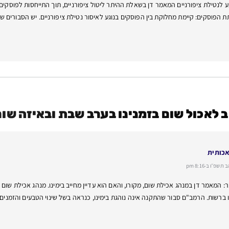
 לנטילת ציפורניים המאמר דן בשאלת ההיתר ליטול ציפורניים, תוך התייחסות לפוסקים שו
תת הפוסקים: קיימת מחלוקת בין הפוסקים בנוגע לאיסור נטילת ציפורניים. יש הסבורים 
ב לאכול שום בזמנינו בערב שבת ובאיזה שו
אכותית
״ו ב-8:16 pm
: המאמר דן במנהג אכילת שום, מקורו, והאם הוא עדיין מחייב בימינו. מנהג אכילת שו
 ברשות. הרמב"ם סבור שהתקנה אינה נוהגת בימינו, כנראה בשל שינוי הטבעים והזמנים