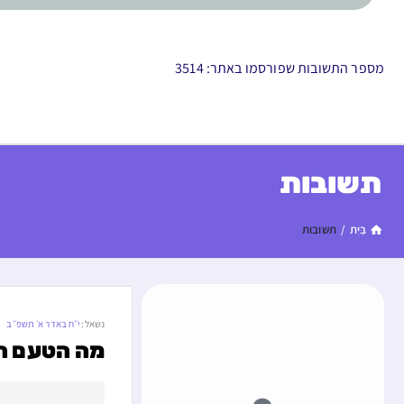
מספר התשובות שפורסמו באתר: 3514
תשובות
בַּיִת
/
תשובות
נשאל:
י״ח באדר א׳ תשפ״ב
מה הטעם הה