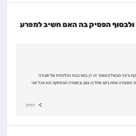
ולבסוף הפסיק בה האם חשיב למפרע
Here's a summary of the ar: סיכום דיני סעודה מפסקת וריבוי תבשילין מאמר זה דן במורכבות ההלכתית של סעודה
תר מסעודה אחת ביום שחל בו צום, ובסעודה המפסקת הוא אכל שני
לַחֲלוֹק