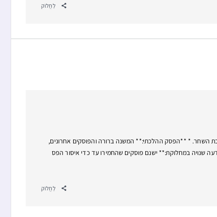
לַחֲלוֹק
רכת השחר. * **הפסק ההלכתי:** המשנה ברורה והפוסקים אחרונים,
*דעה שנויה במחלוקת:** ישנם פוסקים שהחמירו עד כדי איסור הפס
לַחֲלוֹק