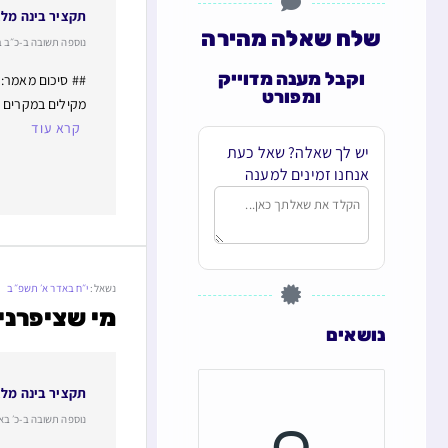
תקציר בינה מל
שלח שאלה מהירה
נוספה תשובה ב-כ״ב באב ת
וקבל מענה מדוייק
## סיכום מאמר: 
ומפורט
מקילים במקרים מ
קרא עוד
יש לך שאלה? שאל כעת
אנחנו זמינים למענה
נשאל:
י״ח באדר א׳ תשפ״ב
מי שציפרני
נושאים
תקציר בינה מל
נוספה תשובה ב-כ׳ באב תשפ