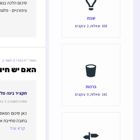
סיכום הלכה בנוגע
ציפורניים - פלוג
שבת
168
שאלות
,
2
עוקבים
נשאל:
י״ח באדר א׳ תשפ״ב
האם יש חיו
ברכות
תקציר בינה מל
142
שאלות
,
0
עוקבים
נוספה תשובה ב-כ׳ באב תשפ
כאן סיכום המאמר
בחובה מחייבת או
קרא עוד