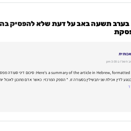
בערב תשעה באב על דעת שלא להפסיק בה 
סקת
אכותית
פ״ו ב-3:00 pm
ticle in Hebrew, formatted for WordPress
וגע לדין אכילת שני תבשילין בסעודה זו. * הספק המרכזי: כאשר אדם מתכנן לאכול יו
ד