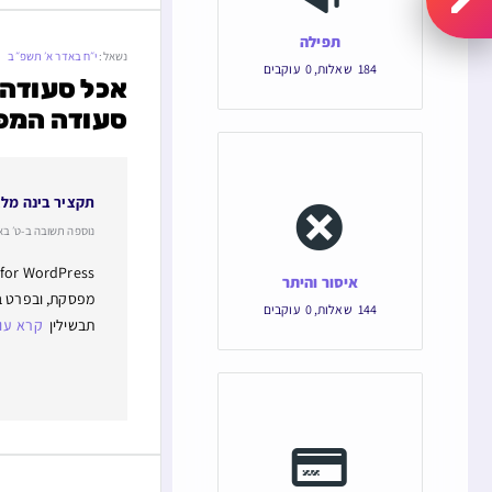
תפילה
נשאל:
י״ח באדר א׳ תשפ״ב
184
שאלות
,
0
עוקבים
אכל סעודה 
סעודה המפ
תקציר בינה מל
נוספה תשובה ב-ט׳ באב תש
איסור והיתר
מפסקת, ובפרט בנ
144
שאלות
,
0
עוקבים
תבשילין
קרא עו