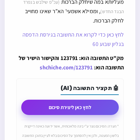
מעליותא במה שיחלק הברכות
(עכ”פ שילבש בנפרד
, וממילא אשמעי’ הא”ר שאינו מחוייב
הבגד החדש)
לחלק הברכות.
לחץ כאן כדי לקרוא את התשובה בגירסת הדפסה
בגליון שבוע 60
מק"ט התשובה הוא: 123791 והקישור הישיר של
התשובה הוא:
shchiche.com/123791
🤖 תקציר התשובה (AI)
לחץ כאן ליצירת סיכום
* הערה: הסיכום נוצר ע"י בינה מלאכותית, אשר ידועה כאינה דייקנית
בלשון המעטה, ולכן אין להסתמך על הסיכום בלא לעיין בתוכן התשובה