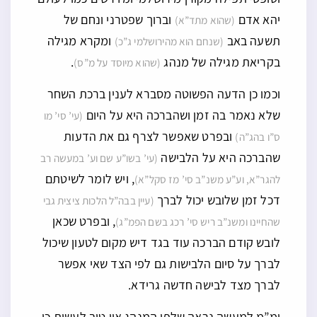
יהא אדם
וברוך שפטרני ונחם של
(שהוא מתד”א)
תשעה באב
ומקרא מגילה
(שנחם הוא מהירושלמי ג”כ)
בקריאת מגילה של מנהג
.
(שהוא מיוסד על מ”ס)
וכמו כן הדעה הפשוטה מסברא לענין ברכת השחר
שלא נאמר בה זמן ושהברכה היא על היום
(עי’ סי’ מו
ובפרט שאפשר לצרף גם את הדעות
ס”ו בהג”ה)
שהברכה היא על הלבישה
(עי’ בשו”ע שם וע’ במעשה רב
, ויש לומר לשיטתם
להגר”א, וע”ע משנ”ב סי’ מז סקל”א)
דכל זמן שלובש יכול לברך
(עיין בבה”ל הלכות ציצית גבי
, ובפרט שכאן
שהחיינו ומשנ”ב ריש סי’ רכג בשם הפמ”ג)
לובש קודם הברכה עוד בגד דיש מקום לטעון שיכול
לברך על סיום הלבישות גם לפי הצד שאי אפשר
לברך מצד לבישה חדשה גרידא.
ומ”מ למעשה נראה שלפי המנהג אין טוב לעשות כן,