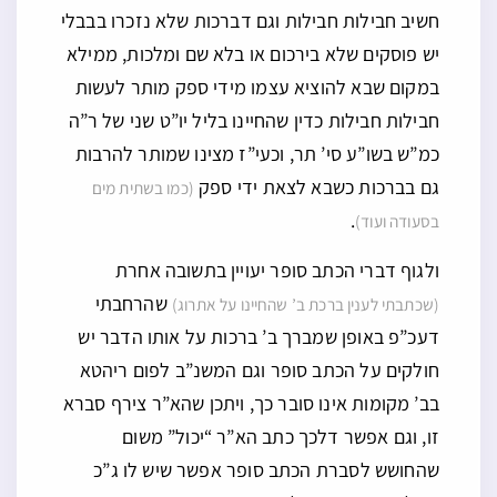
חשיב חבילות חבילות וגם דברכות שלא נזכרו בבבלי
יש פוסקים שלא בירכום או בלא שם ומלכות, ממילא
במקום שבא להוציא עצמו מידי ספק מותר לעשות
חבילות חבילות כדין שהחיינו בליל יו”ט שני של ר”ה
כמ”ש בשו”ע סי’ תר, וכעי”ז מצינו שמותר להרבות
גם בברכות כשבא לצאת ידי ספק
(כמו בשתית מים
.
בסעודה ועוד)
ולגוף דברי הכתב סופר יעויין בתשובה אחרת
שהרחבתי
(שכתבתי לענין ברכת ב’ שהחיינו על אתרוג)
דעכ”פ באופן שמברך ב’ ברכות על אותו הדבר יש
חולקים על הכתב סופר וגם המשנ”ב לפום ריהטא
בב’ מקומות אינו סובר כך, ויתכן שהא”ר צירף סברא
זו, וגם אפשר דלכך כתב הא”ר “יכול” משום
שהחושש לסברת הכתב סופר אפשר שיש לו ג”כ