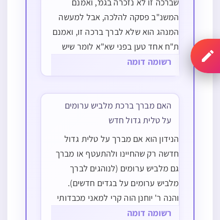
שברכה זו לא נזכרה בגמ', ואמנם
המשנ"ב פסקה להלכה, אבל למעשה
המנהג הוא שלא לברך ברכה זו, ואמנם
ת"ח אחד טען בפני שא"א לומר שיש
מנהג בדבר כזה שאין ברור מה כל אחד
רשומה דומה
עושה, אבל עדיין זה ברור לי שאם אדם
אחד יברך…
האם מברך ברכת מלביש ערומים
על טלית גדול חדש
הנידון הוא אם מברך על טלית גדול
חדשה רק שהחיינו ולהתעטף או מברך
גם מלביש ערומים (לנוהגים לברך
מלביש ערומים על בגדים חדשים).
והנה ר' יוחנן הוה קרי למאני מכבדותי
כדאי' בשבת קיג ע"א ושאר דוכתי,
רשומה דומה