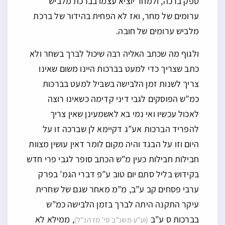
ספק ברכה, ולמחר יוציא עצמו בברכת מלביש
ערומים של מחר, ואז לא הפחית בהידור של ברכת
מלביש ערומים של חובה.
ולגוף מה שכתב האליה רבה שיכול לברך בשחר ולא
כתב שצריך כדי למעט בברכות היינו משום שאינו
צריך לשנות זמן הלבישה בשביל למעט בברכות
כמ”ש הפוסקים לגבי דיני קדימה כשאינו רוצה
לאכול עכשיו ואי נמי בא לאשמעינן שאין צריך
להפריד הברכות אע”ג דקיימא לן שברכה זו על
היום וזו על הבגד והיה מקום לומר דאין עושין מצוות
חבילות חבילות כעין מ”ש הכתב סופר לגבי פרי חדש
בקידוש בליל סתם יום טוב ע”פ דברי הגמ’ בפרק
ערבי פסחים קב ע”ב, מ”מ מאחר שגם של שחרית
עיקר התקנה היתה לברך בזמן הלבישה כמ”ש
בברכות ס ע”ב
, ממילא לא
(וע”ע משנ”ב סי’ מז הנ”ל)