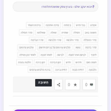
❓
ויבוא יעקב שלם – בענין עסק שמשכח תלמודו
אתרוג
בגד חדש
במתיה
ברכה אחרונה
ברכות השחר
תשעה באב
תפילה
שחרית
שאלה
שאילתא
סדר תפילה
סדר התפילה
סדר הלבשה
סדר הלבישה
סדר הברכות
סדר ברכות
נושא
מלביש ערומים על בגדים חדשים
מלביש ערומים
לימוד
לבישה אחר חצות
לבישה
לאחר חצות
לאחר זמן תפילה
חצות היום
חידוש
חדש
זמן הברכה
זמן ברכה
הלכות ציצית
הלבשה
דחיית מצוה
דחיית ברכה
ברכת מלביש ערומים
תְשׁוּבָה
0
0