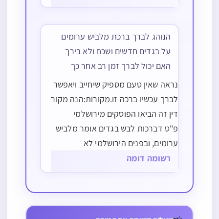
והטלית גדול ג"כ האדם נאה ומתכבד
בו, ואמרי' בשבת כג ע"ב הזהיר בציצית
זוכה…
הנוהג לברך ברכת מלביש ערומים
על בגדים חדשים ושכח ולא בירך
האם יכול לברך זמן רב אחר כך
נראה שאין טעם מספיק שיחייב ויאפשר
לברך עכשיו ברכה זו.מקורות:הנה מקור
דין זה הביאו הפוסקים מירושלמי
פ"ט דברכות לבש בגדים אומר מלביש
ערומים, ובפנים הירושלמי לא
נזכר להדיא דמיירי על בגדים
רשומה דומה
חדשים דוקא.ויש מקום
לפרשו כהבבלי בברכות ס ע"ב שמברך
מי שנרדם
מי שעומד זמן
ברכה זו אחר שישן בלילה בלא הבגד,
באמצע הלילה
מה לפני חצות
(ולדידן נוהגים כהר"ן שמפרש דהוא