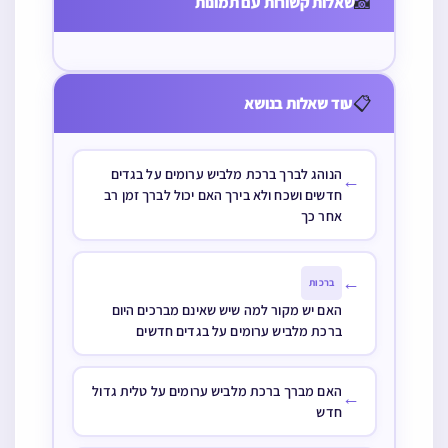
📸
שאלות קשורות עם תמונות
לשעה אחר
הלילה ולא
ברכה על היום על מה שרגילים העולם
חצות ורוצה
התפלל ערבית
בכל…
להמשיך
ויש לו בית
📋
עוד שאלות בנושא
בלימודו האם
הכנסת בשכונתו
צריך לברך
שיש שם תפילת
עכשיו ברכת
ערבית כל הלילה
הנוהג לברך ברכת מלביש ערומים על בגדים
←
חדשים ושכח ולא בירך האם יכול לברך זמן רב
התורה
מה יעשה (ואם
אחר כך
מותר להתפלל
ערבית אחר
←
ברכות
חצות)
האם יש מקור למה שיש שאינם מברכים היום
ברכת מלביש ערומים על בגדים חדשים
האם מברך ברכת מלביש ערומים על טלית גדול
←
חדש