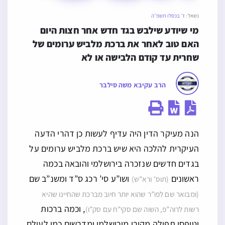
נשאל:
ד׳ בכסלו תשפ״ה
מי שיודע שילבש בגד חדש אחר חצות היום 
האם טוב לאחר את ברכת מלביש ערומים של 
שחרית עד קודם הלבישה או לא
הרב עקיבא משה סילבר
הנה מעיקר הדין היה עדיף לעשות כן דהרי הדעה
העיקרית להלכה היא שיש ברכת מלביש ערומים על
בגדים חדשים שנזכרה בירושלמי והובאה בכמה
ראשונים
ושו”ע סי’ רכג ס”ד ומשנ”ב שם
(תוס’ ורא”ש)
(ומבואר שם לפו”ר שהוא יותר חיוב מברכת שהחיינו שהיא
, וכמה ברכות
רשות לרוה”פ, השוה שם סקי”ח עם סק”ו)
וטופסי תפילה מקורן מירושלמי ומדרשים כמו לעולם