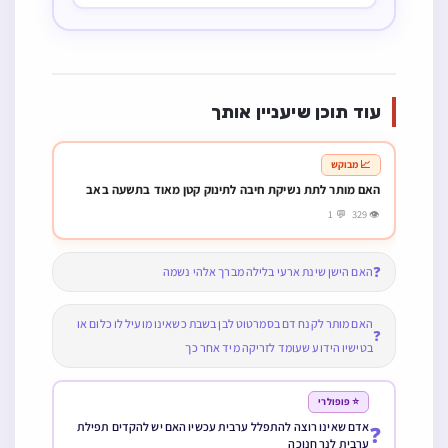
עוד תוכן שיעניין אותך
📈 מבוקש
האם מותר לתת נשיקת חיבה לתינוק קטן מאוד בתשעה באב
👁 329 💬 1
❓
האם הישן שינת ארעי בלילה מברך אלהי נשמה
האם מותר לקנח דם בסמרטוט לבן בשבת כשאינו מועיל לו כלום או
❓
בטישיו הידוע שעומד לזריקה מיד אחר כך
⭐ פופולרי
אדם שאינו רוצה להתפלל ערבית עכשיו האם יש להקדים תפילת
❓
ערבית לנר חנוכה