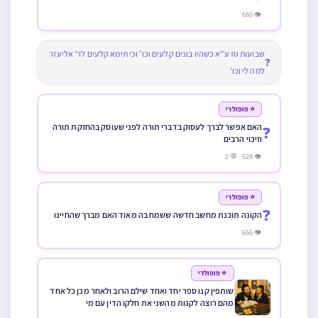
👁 680
שבועות טז ע”א כשהיו בונים קלעים וכו’ וכי תימא קלעים לר’ אליעזר
❓
למה לי וכו’
⭐ פופולרי
האם אפשר לברך לעסוק בדברי תורה לפני שעוסק בהחזקת תורה
❓
וזיכוי הרבים
👁 528 💬 2
⭐ פופולרי
❓
הקונה תוכנת מחשב חדשה ששמח בה מאוד האם מברך שהחיינו
👁 656
⭐ פופולרי
שותפין קנו ספר יחד ואחד שילם הרוב ולאחר מכן כל אחד
מהם רוצה לקנות מהשני את חלקו הדין עם מי