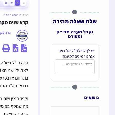
א
א
א
א
נשאל:
ח׳ בשבט תשפ״ה
שלח שאלה מהירה
קרא שנים מקרא
וקבל מענה מדוייק
הרב עקי
ומפורט
יש לך שאלה? שאל כעת
אנחנו זמינים למענה
הנה קי”ל בשו”ע 
לאת ידי שני הצד
בתרגום או בפרש”
בודאות א”כ מהני
נושאים
ולפו”ר אין שום 
מה שנוסף בפוסקי
שנזכר שיוצא בין