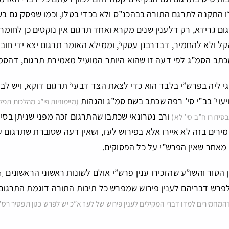
התקנה לתרגם התורה בבהכנ”ס ולא בכדי בטלו, וכמו שפסק גם בשו
ום גרידא, רק דלענין שנים מקרא ואחד תרגום אין נוקטים כן לחומ
ל ולא להחמיר, דבדרבנן עסקי’, וממילא האומר תרגום יצא ידי חוב
כתב הסמ”ג לפי דעה זו שהוא היותר המועיל מאמירת תרגום, דהסמ”ג
י ליה בפרש”י בלבד הוא כדי לצאת הצד דבעי’ תרגום דוקא, ויש ל
ויעוי’ בב”י סי’ רפה שכתב בשם סמ”ג והגהות
(מיימוניות פי”ג מהלכות תפ
ורב נטרונאי שכתבו שהתרגום זכה מפני שניתן בסינ
בסידורו ח”ב סי’ לא)
רים בזה לא איירו אלא בפירוש לעז, ושאין דעה שסוברת שתרגום עד
מאחר שאין הפרש”י על כל הפסוקים.
ן הטור והשו”ע שהזכירו ענין פרש”י אולם לשונות ראשוני הראשונים
[ה
לפרש דבריהם לענין פירוש שמפרש כל תיבות התורה דוגמת התרגום
מחמירים למדו דברי המקילים לענין פירוש של לעז א”כ יש לפרש כגון תפסיר רס”