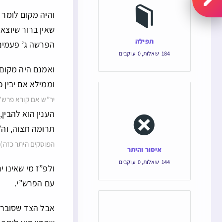
והיה מקום לומר 
שאין ברור שיוצא
תפילה
הפרשה ג’ פעמים
184
שאלות
,
0
עוקבים
ואמנם היה מקום 
וממילא אם יבין 
יר”ש אם קורא פרש”
הענין הוא להבין
תרומה תצוה, וה
.
הפוסקים היתר כזה)
איסור והיתר
144
שאלות
,
0
עוקבים
ולפ”ז מי שאינו 
עם הפרש”י.
אבל הצד שסובר ש