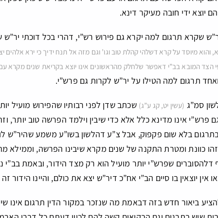
 יוצא ידי חובה מעיקר דינא.
ר”ש שקרא תרגום למה יקרא גם פירוש רש”י, דהרי בכל דוכתי יר”ש שי
 והוא מיוסד על קרא דשלהי קהלת טוב וגו’ וגם מזה אל תנח ידיך כי ירא אלהים י
י הצד המובא בב”י דאפשר שלחלק מהראשונים אינו יוצא בקריאת שנים מקרא עם פ
חד תרגום למה הטילו על יר”ש לקרות גם פרש”י.
לשון סמ”ג
שכתב שדן לפני רבותיו שהפירוש מועיל יות
(עשין יט, קג ע”ג)
 פרש”י אינו מדינא כלל אלא כדי שיבין וילמד הפרשה טוב יותר, וזה
תרגום בלא שום פקפוק, אבל צ”ע דהלשון בשו”ע משמע שהיר”ש לומד
שזהו כוונת ומטרת התקנה של שנים מקרא שיבינו הפרשה, וממילא מהד
דלהסוברים שפרש”י יותר מועיל הוא רק מצד הידור, ובאמת בב”י נז
 אין יוצאין בו סיים הב”י אח”כ דיר”ש יצא את כולם, והיינו הידור ז
ציע ביאור חדש בזה דבאמת מה שנזכר במקור הדין תרגום אינו שייך
ות שיש בתרגום וגם הבקיאים קשה להם לכוון דעתם כל דברי הארמי