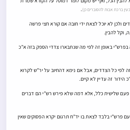
לא להבין הכל, ואף יש מקום לומר דמוטל על הקורא שמו”ת
.
כעין ברכת אבות להסוברים כן)
ם ולכן לא יוכל לצאת ידי חובה אם קורא חצי פרשה
 וקל להבין.
בפרש”י באופן זה לפי מה שנתבארו צדדי הספק בזה א”כ
ה לפי כל הצדדים, אבל אם נימא דהחיוב על יר”ש לקרוא
הידור זה עדיין לא קיים.
 פעם שלישית כלל, אלא דמה שלא פירש רש”י הם דברים
 פרש”י בלבד לצאת בו יד”ח תרגום יקרא הפסוקים שאין