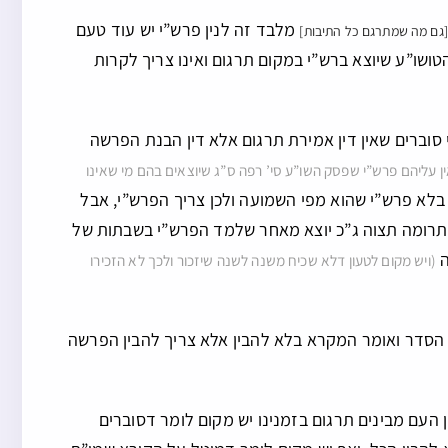
מלבד זה לנין פרש”י יש עוד טעם
[גם מה שמתרגם כל התיבות]
טושו”ע שיוצא ברש”י במקום תרגום ואינו צריך לקרות
סוברים שאין דין אמירת תרגום אלא דין הבנת הפרשה
 עליהם פרש”י שפסק השו”ע סי’ רפה ס”ג שיוצאים בהם מי שאינו
בלא פרש”י שהוא מפי השמועה ולכן צריך הפרש”י, אבל
ת תרומה תצוה ג”כ יוצא מאחר שלמד הפרש”י בשבתות של
ה
(ויש מקום לטעון דלא שכיח משנה לשנה שיזכור ולכך לא הזכירו
ל הסדר ואומר המקרא בלא להבין אלא צריך להבין הפרשה
העם מבינים תרגום בזמנינו יש מקום לומר דסוברים