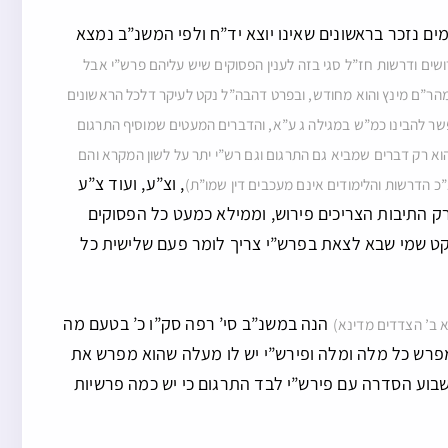
ם נזכר בראשונים שאינו יוצא יד”ח ולפי המשנ”ב נמצא
רושים ודרשות חז”ל סגי בזה לענין הפסוקים שיש עליהם פרש”י אבל
הר”ם מינץ והוא מחודש, ובפרט דהבה”ל נקט לעיקר דלכל הראשונים
שר להבינו כמ”ש במגילה ג ע”א, והדברים המעטים שמוסיף התרגום
וא רק דברים שמביא גם התרגום וגם רש”י יתר על לשון המקרא והם
, וצ”ע, ועוד צ”ע
”כ הדרשות והלימודים אינם מעכבים דין שמו”ת)
ק התיבות הצריכים פירוש, וממילא כמעט כל הפסוקים
נקט שמי שבא לצאת בפרש”י צריך לומר פעם שלישית כל
הנה במשנ”ב סי’ רפה סק”ו כ’ בטעם מה
א ב’ הצדדים מדינא)
א מפרש כל מלה ומלה ופירש”י יש לו מעלה שהוא מפרש את
שבוע הסדרה עם פירש”י לבד התרגום כי יש כמה פרשיות