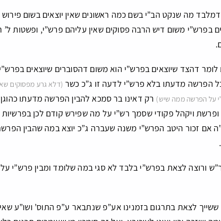
דמלבד מה שנקט הב”י בשם כמה ראשונים שאין יוצאים בשום פירוש
ים בפרש”י משום דיש הרבה פסוקים שאין עליהם פרש”י, ופשטות ל’ ה
.
לומר דהצד שיוצאים בפרש”י הוא משום דהסוברים שיוצאים בפרש”י 
כל הפרשה מדעתו בלא פרש”י לדעה זו ג”כ כשר
(דלא גרע מפסוקים שאין
רק דאינו בר סמכא להבין הפרשה מדעתו כהוגן 
י על הפרשה ממה שיש)
, ופרשת ויקהל פקודי שסמך רש”י על מה שפירש קודם לכן בפרשיו
”ה אם זכור היטב הפרש”י משנה שעברה ג”כ יוצא במה שהבין הפרש
יר”ש ורוצה לצאת בפרש”י בלבד לא סגי במה שלומד ומבין פרש”י ע
שייך לצאת בתרגום בזמנינו אע”פ שנתבאר ע”פ התוס’ ושו”ע שאין 