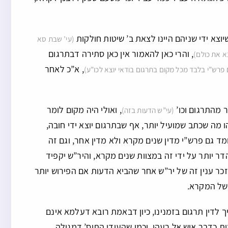
וצא ידי שניהם היינו לצאת ב’ שיטות חולקות
(עי’ שבת סא
, והרי כאן להאמור אין כאן סתירה דבתרגום
צא את כולם)
, א”כ לאחר
רש”י בלבד מכל מקום בתרגום בודאי יוצא לכו”ע)
ר מהתרגום וכו’
, ואולי היה מקום לומר
(עי”ש הדעות בזה)
ו מה שכתב שמועיל יותר, אף שבתרגום יוצא ידי חובה,
 גם פרש”י מדין שנים מקרא ולא מדין אחר, וגם זה
ר יותר על ידי זה במצוות שנים מקרא, והיר”ש יקפיד
כר ענין זה של יר”ש אחר שהביא הדעות אם הפירוש יותר
ה של המקרא.
 לדין תרגום בזמנינו, כיון דבאמת רובא דעלמא אינם
ת כדבר איש אל רעהו, וכמו שהעידו התוס’ דמגילה