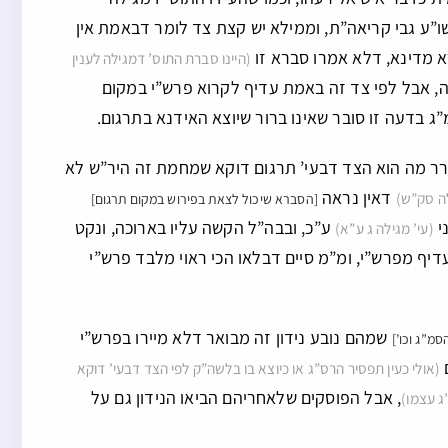
”ע גבי קריאה”ת, וממילא יש קצת צד לומר דבאמת אין
רא מדינא, דלא אמרו סברא זו
(היינו סברת התוס’ דמגילה לענין
ה, אבל לפי צד זה באמת עדיף לקרוא פרש”י במקום
 בדעה זו סובר שאינו ברור שיוצא האידנא בתרגום.
ברר מה הוא הצד דבעי’ תרגום דוקא שמחמת זה היר”ש לא
דאין נראה
לה סק”ש)
[הסברא שיכול לצאת בפירוש במקום תרגום]
י
ע”כ, ובבה”ל הקשה עליו בארוכה, ונקט
(עי’ מגילה ג ע”א)
יף מפרש”י, ומ”מ סיים דבלאו הכי ראוי מלבד פרש”י
שמהם נובע נידון זה מבואר דלא מיירו בפרש”י
סמ”ג וכו’]
(אולי כעין תפסיר הרס”ג או כיוצא בו בלשה”ק לפי הצד דבעי’ דוקא
, אבל הפוסקים שלאחריהם הביאו הנידון גם על
ג עצמו)