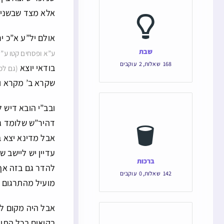
אלא מצד שבשניהם
אולם יל”ע א”כ י
שבת
ע”א ופסחים קטו ע”א,
168
שאלות
,
2
עוקבים
בודאי יוצא
(גם לפ
שקרא ב’ מקרא וא
ובב”י הובא דיש 
דהיר”ש שלומד גם
אבל מדינא יצא ב
עדיין יש ליישב 
ברכות
להדר גם בזה אף 
142
שאלות
,
0
עוקבים
מועיל מהתרגום או
אבל היה מקום לה
בקיאים בכל התיב