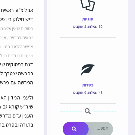
אבל צ”ע ראשית מ
דיש חילוק בין פ
סוגיות
50
שאלות
,
2
עוקבים
פסוקים שאין עליהם
יוצאים בפרש”י, א”כ
אפשר ללמוד בזמן כל
מועטים בודדים בכל 
דגם בפסוקים שיש
בפרשה יצטרך לקר
הפרשה עם פרש”י,
כשרות
48
שאלות
,
0
עוקבים
ולענין הנידון הא
שיר”ש קורא גם ת
הענין ע”פ מדרשי
בתורה ובפרט בחל