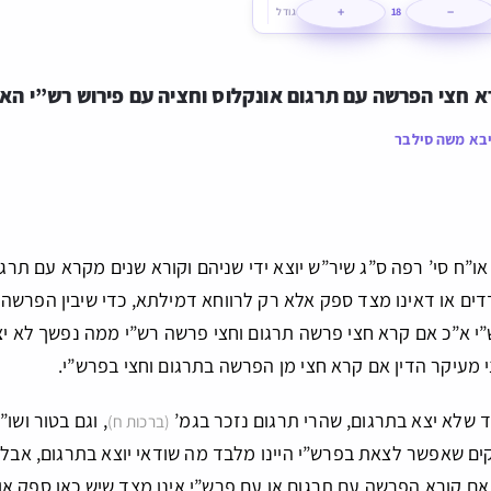
+
−
18
גודל
 חצי הפרשה עם תרגום אונקלוס וחציה עם פירוש רש”י האם
בא משה סילבר
או”ח סי’ רפה ס”ג שיר”ש יוצא ידי שניהם וקורא שנים מקרא עם תרג
דים או דאינו מצד ספק אלא רק לרווחא דמילתא, כדי שיבין הפרשה 
י א”כ אם קרא חצי פרשה תרגום וחצי פרשה רש”י ממה נפשך לא יצא 
 מעיקר הדין אם קרא חצי מן הפרשה בתרגום וחצי בפרש”י.
צד שלא יצא בתרגום, שהרי תרגום נזכר בגמ’
, וגם בטור ושו
(ברכות ח)
ם שאפשר לצאת בפרש”י היינו מלבד מה שודאי יוצא בתרגום, אבל 
 אם קורא הפרשה עם תרגום או עם פרש”י אינו מצד שיש כאן ספק או