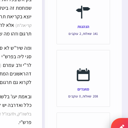
שמחמת זה ביטלו 
יוצא בקריאת תרג
אלא להק
קריאה”ת)
הנהגות
תרגום וזהו מה ש
141
שאלות
,
2
עוקבים
ומה שיר”ש לא סג
סגי ליה בפרש”י 
לר”י ורב עמרם
(
דהראשונים המחמי
לקרוא גם תרגום 
מועדים
ובאמת יעו’ בלשו
208
שאלות
,
0
עוקבים
כלל ואדרבה יש 
בלשה”ק, ולהבה”ל דה
פרש”י.