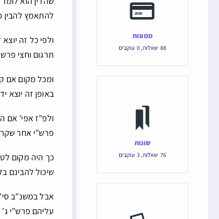
שהדין הוא לומר ו
להתאמץ להבין כי
ממונות
ולפי כל זה יוצא
88
שאלות
,
0
עוקבים
תרגום וחצי פרשה
ומכל מקום אם קר
באופן זה יוצא יד
ולפ”ז אפי’ אם ה
פרש”י אחר שקרא 
שונות
76
שאלות
,
3
עוקבים
כך היה מקום לט
שיכול להבינם בל
אבל במשנ”ב סי’
עליהם פרש”י ג’ 