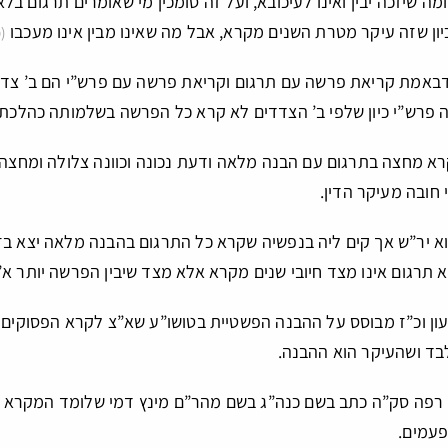
מה שיזכה יבין ואינו לעיכובא, ועל זה סומכין מי שאומרים תרגום ב
ון שזה עיקר מטרת השנים מקרא, אבל מה שאינו מבין אינו מעכבו
(
 דבאמת קריאת פרשה עם תרגום וקריאת פרשה עם פרש”י הם ב’ צדדי
 פרש”י כיון שלפי ב’ הצדדים לא קרא כל הפרשה בשלמותה כהלכתה,
א מחצה בתרגום עם הבנה מלאה ודעת נכונה וכוונה צלולה ומחצה 
י חובה מעיקר הדין.
וא יר”ש אך קים ליה בנפשיה שקרא כל התרגום בהבנה מלאה יצא בז
תרגום אינו מצד חיובי שנים מקרא אלא מצד שיבין הפרשה יותר א”כ 
עון וכ”ז מבוסס על ההבנה הפשטיית בטושו”ע שא”צ לקרא הפסוקים
בד ושהעיקר הוא ההבנה.
 רפה סק”ה כתב בשם כנה”ג בשם מהר”ם מינץ דמי שלומד המקרא עם
פעמים.