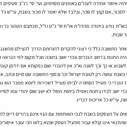
יה איסור אמירה לעכו”ם באופנים מסוימים, ועי’ סי’ רנ”ב סעיפים ד’
 למכור, אם קצץ לו שכר, ובלבד שלא יאמר לו מכור בשבת, עי”ש כל 
ו”ת נודע ביהודה מהדו”ת או”ח סי’ כ”ט וז”ל, מכתבם הטהור כו’ ו
 שבות.
לאחר התשובה כלל כי רצוני להקדים להורותם הדרך להצילם מהשגג
ה החנות ברחוב הנכרים ונכרי יושב בתוכה מכל מקום לפי הנראה 
לשבוע או כך וכך לשנה וא”כ אין להנכרי שום נפקותא אם יזדמן קונה 
בשבת עושה רק לטובת ישראל וכו’ ובסוף התשובה שם סיים וכתב, אני
 הנכרי כי מעייל הסחורה לביתו מעייל דשכירות ליומא ממכר הוא וג
כרי ישב לבדו בחנות ואפילו בימות החול לא ישב שום יהודי עמו לסייע
, עי”ש כל אריכות דבריו.
ים על העסקים בשבת לגבי השותפות עם הגוי אינם ברורים דיים להיתר, 
 שהתנאי אינו קולא עבור מפעיל העסק שהוא בלאו הכי עובר איסורים