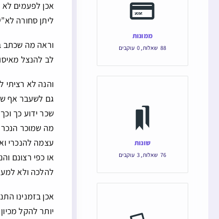
אכן לפעמים לא יה
ליתן סחורה לא”י
ממונות
וראה מה שכתב בש
88
שאלות
,
0
עוקבים
לב להנצל מאיסור
והנה לא רציתי 
גם לשעבר אף שהי
שכר ידוע כך וכך 
מה שמוכר הנכרי 
עצמה להנכרי ואז
שונות
76
שאלות
,
3
עוקבים
או כפי רצונם והנ
להלכה ולא למעשה
אכן בזמנינו התנא
יותר להקל מכיון