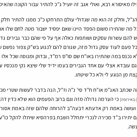
ו מאיסורא רבא, ואולי אגב זה יועיל ג”כ להתיר עבור הקונה שהאיסו
הנ”ל, וחלק זה הוא מה שגדולי עולם התרחקו כ”כ ממנו להתיר חלק
ל מה שהתירו משום הפסד היינו שאם יפסיד ישבור מטה לחם שלו או
ש להם עשרות עסקים ושותפות כאלה אף על פי שהם כבר גבירים גד
כל פעם לעוד עסק גדול מזה, שגורם להם לנגוע בש”ק צפור נפשם 
א נכנס במה שהתירו באו”ח שם סו”ס רמ”ד, ובדוק ומנוסה שכל אל
גם עובדא אצלי עם אחד הגבירים בעמו ידיד שלי שיצא נקי מנכסיו עי
 מן הנוגע לי ולא כל שיטתו.
ה שכתב האג”מ או”ח ח”ד סי’ נ”ה וז”ל, הנה בדבר לעשות שטרי מכ
כי הערמה גדולה מזה וגם ברוב הפעמים הוא שלא כדין דהא
-באירופה]
עושה באמת רק אדעתא דבעה”ב להרוחה שלהם שזה באמת אסור, וכ”
ם יתירו ב”ד מכירה לנכרי יתחלל השבת בפרהסיא שיתלו להקל כו”ע ו
שה.