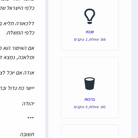
כלפי הישראל שקו
דלכאורה תליא בש
שבת
כלפי המשלח.
168
שאלות
,
2
עוקבים
אם האיסור הוא כ
ומלאכה, נמצא ד
אודה אם יוכל לצי
יישר כח גדול וב
ברכות
יהודה
142
שאלות
,
0
עוקבים
***
תשובה