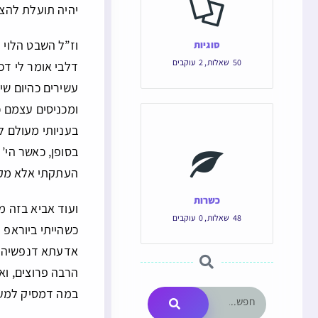
יהיה תועלת להציל
וז”ל השבט הלוי 
סוגיות
50
שאלות
,
2
עוקבים
דלבי אומר לי דכ
עשירים כהיום שי
ומכניסים עצמם 
בעניותי מעולם ל
בסופן, כאשר הי’ 
העתקתי אלא מקצת
כשרות
ועוד אביא בזה מ
48
שאלות
,
0
עוקבים
כשהייתי ביוראפ
[
אדעתא דנפשיה ו
הרבה פרוצים, וא
במה דמסיק למע