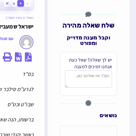
א
א
א
א
נשאל:
ט׳ באייר תשפ״ב
שלח שאלה מהירה
ישראל שמעביד 
וקבל מענה מדוייק
עם סגולה
ומפורט
יש לך שאלה? שאל כעת
אנחנו זמינים למענה
בס”ד
לגרע”מ סילבר ש
שבו”ט וכט”ס
נושאים
ברשותו, הנה שא
כאשר יהודי שוכר