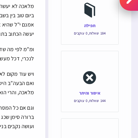
מלאכה לא יעשה 
ביום טוב בין בש
אמנם י”ל שהיא א
תפילה
יעשה הכתוב בתו
184
שאלות
,
0
עוקבים
ומ”מ לפי מה שדר
לנכרי, דכל מעשה
ויש עוד מקום ל
ואם הבעה”ב הישר
מלאכה, והרי הו
איסור והיתר
144
שאלות
,
0
עוקבים
וגם אם כל המסחר
ברורה סימן שכג ס
ועושה נקבים בני