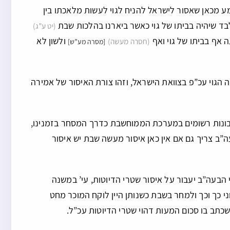
מכאן שאסור לישראל להניח לגוי לעשות מלאכתו בין
 שיהיה בביתו של גוי כאשר ביארנו בהלכות שבת
(יט ע”ג)
אף בביתו של גוי ואף
ולשון לא
(חסרה מעשה)
[מסרה מע”ש]
גוי עכ”פ בצוואת הישראל, וזהו צורת האיסור של אמירה
ונות רשומים במערכת הממוחשבת כדרך המסחר בזמנינו,
ב צריך גם אם אין כאן איסור מעשה שבת יש איסור
בעה”ב יעבור על איסור שטרי הדיוטות, עי’ במשנה
וני כך וכך ולמחר בשבת כשנותן היין לוקח המוכר מחט
שכתב בו סכום המעות דהוי שטרי הדיוטות עכ”ל.