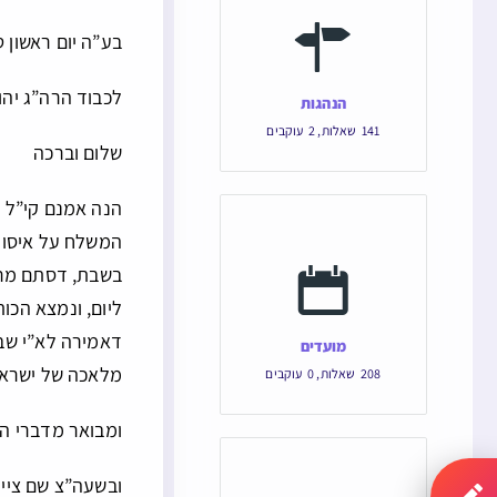
בע”ה ‏יום ראשון 
לכבוד הרה”ג יה
הנהגות
141
שאלות
,
2
עוקבים
שלום וברכה
הנה אמנם קי”ל ד
המשלח על איסור,
בשבת, דסתם מר
ליום, ונמצא הכו
דאמירה לא”י שב
מועדים
מלאכה של ישראל 
208
שאלות
,
0
עוקבים
ומבואר מדברי ה
ובשעה”צ שם ציין