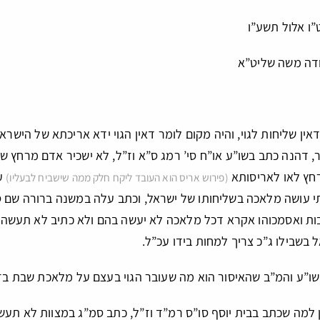
ט”ו אלול תשע”ו
ודה משה שליט”א
אין שליחות לגוי, והיה מקום לומר דאין הגוי ידא אריכתא של הי
 דהנה כתב בשו”ע או”ח סי’ רמג ס”א וז”ל, לא ישכיר אדם מרחץ שלו
חץ לאו לאריסותא
עב
(פירוש אריס הוא העובד ליקח חלק ממה שישביח לבעליו)
תי עושה מלאכה בשליחותו של ישראל, וכתב עלה במשנה ברורה שם ס”
ות ואסמכוהו אקרא דכל מלאכה לא יעשה בהם ולא כתיב לא תעשה ל
בשבילו ג”כ צריך למחות בידו עכ”ל.
שו”ע והמ”ב שהאיסור הוא מה שעובר הגוי בעצם על מלאכת שבת בז
 למה שכתב בבית יוסף סו”ס רמ”ד וז”ל, כתב סמ”ג במצוות לא תעש