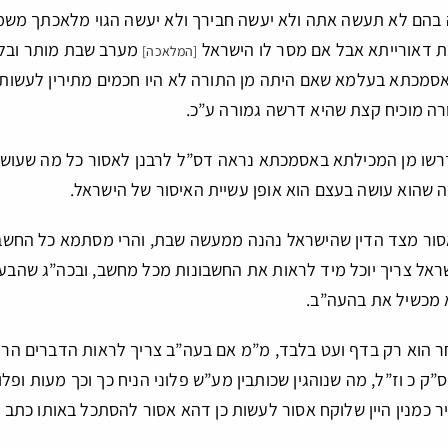
בהם לא תעשה אתה ולא יעשה חבירך ולא יעשה הגוי מלאכתך משמע 
בת דאורייתא אבל אם מסר לו הישראל
מערב שבת מותר ובלבד
[המלאכה]
סמכתא בעלמא שאם היתה מן התורה לא היו חכמים מתירין לעשותה 
רה מוכיח קצת שהיא דרשה גמורה ע”כ.
שו מן המכילתא באסמכתא נראה דס”ל לרבנן לאסור כל מה שעושה ה
 שהוא עושה בעצם הוא אופן עשיית האיסור של הישראל.
אסור מצד הדין שהישראל נהנה ממעשה שבת, והרי מסתמא כל החשב
אל צריך יוכל מיד לראות את החשבונות מכל מחשב, ובכה”ג שהבעה”
א מכשיל את בהעה”ב.
 הוא רק בדף ועט בלבד, מ”מ אם בעה”ב צריך לראות הדברים הרי ה
”ק כ וז”ל, מה שנוהגין שכותבין מע”ש פלוני הניח כך וכך מעות ופל
יר כמנין היין שלוקח אסור לעשות כן דהא אסור להסתכל באותו כתב 