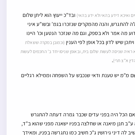
ובד”כ ייעוץ הוא ליתן שלום
 ואיכא דידע בהאי ולא ידע בהאי)
להתגרש, והנה מהמקרים שנזכרו בגמ’ ובשו”ע איני
וע מה אמר ולא בספק, וגם מה שנזכר הנטען וכו’ היינו
יתכן שיש לדון בכל אופן לפי הענין
(וכמובן במקרה ששאלת
איה שניסה לעשות שלום בית, ובאופן שניסו יחד ב’ החכמים לעשות
.
ין א”צ תרי)
שם מ”מ יש טענת ודאי שנכבש על השפחה וממילא רגליים
 אם הכל היה בפני עדים שכבר גמרה דעתה להתגרש
ה ע”ב תנן מיאנה או שחלצה בפניו ישאנה מפני שהוא ב”ד,
 לה דיני גירושין ג”כ חשיב כמו נתגרשה בפניו, ומאידך