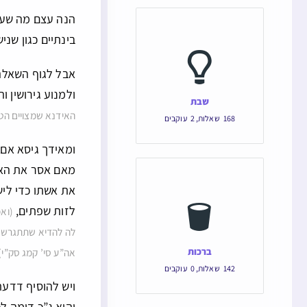
הנה עצם מה שעב
בינתיים כגון שנ
אבל לגוף השאלה 
ולמנוע גירושין 
שבת
האידנא שמצויים הטל
168
שאלות
,
2
עוקבים
ומאידך גיסא אם 
מאם אסר את האש
את אשתו כדי לי
לזות שפתים,
(וא
לה להדיא שתתגרש כדי
ברכות
אה”ע סי’ קמג סק”י)
142
שאלות
,
0
עוקבים
ויש להוסיף דדעת
והוא ג”כ דומה לכ