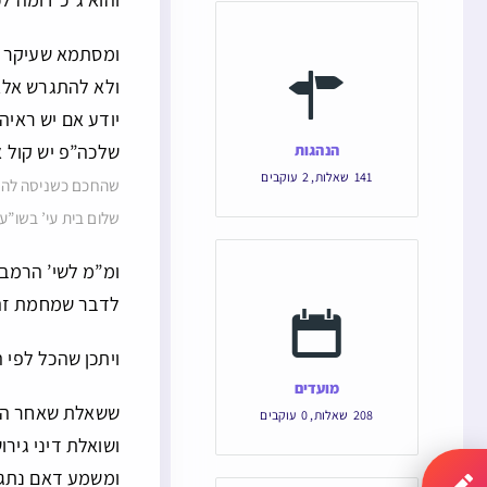
ומסתמא שעיקר הש
ולא להתגרש אלא
יודע אם יש ראיה
שלכה”פ יש קול או
הנהגות
141
שאלות
,
2
עוקבים
שהחכם כשניסה להסד
שלום בית עי’ בשו”ע
ומ”מ לשי’ הרמב”
לדבר שמחמת זה 
ויתכן שהכל לפי ה
מועדים
ששאלת שאחר היי
208
שאלות
,
0
עוקבים
ושואלת דיני גיר
ומשמע דאם נתגרש