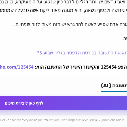
ואע”ג דשם יש יותר רגליים לדבר כיון שנטען עליה מעיקרא, מ”מ גם 
ני גירושה ולבסוף נשאה, והוא מגונה מאוד ליקח אשה מבעלה שמח
ורה אדם שסייע לאשה להתגרש יש בזה משום לזות שפתיים.
ה.
וא את התשובה בגירסת הדפסה בגליון שבוע 75
ל התשובה הוא:
che.com/125454
ובה (AI)
לחץ כאן ליצירת סיכום
ע"י בינה מלאכותית, אשר ידועה כאינה דייקנית בלשון המעטה, ולכן אין להסתמך על הסיכום בלא לעיין