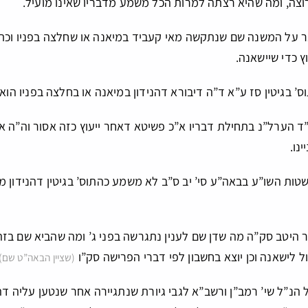
צה, ומה שהיא רצתה למרות הכל משמע מדבריו שאינו מועיל.
לנר על המשנה שם שנתקשה מאי קעביד במיאנה או שחלצה בפניו וכ
ץ כדי שיישאנה.
ס’ בגיטין סז ע”א ד”ה דיבורא דהנידון במיאנה או בחלצה בפניו הוא
ד הערל”נ בתחילת דבריו א”כ פשיטא דאחר ייעוץ כזה אסור וה”ה אם
נו.
ות השו”ע בבאה”ע סי’ יב ס”ב לא משמע כהתוס’ בגיטין דהנידון מצ
ר היטב סק”ה מה שדן שם לענין נתגרשה בפני ג’ ומה שהביא שם ב
כול לישאנה וכן יוצא בחשבון לפי דברי הפרישה סק”ו
(שציין הבאה”ט שם)
ל הנ”ל שי’ רמב”ן ורשב”א לגבי גיורת שנתגיירה אחר שנטען עליה 