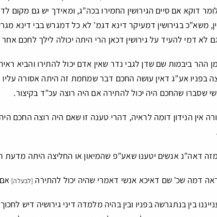
לומר דוקא אם סיים הגירושין החמירו בכה”ג, ומאידך יש גם מקום לד
, משא”כ בגירושין דמעיקר דינא דגמ’ לא כל דמגרש בבי דינא מגרש
גם לא דמי להעיד על גירושין דכאן הרי היתה יכולה לילך לחכם אחר ש
א מן ההר ביבמות שם שדן לגבי נדר שאין אדם יכול להתירו והביא רא
 בפניו אע”ג דאין עושה החכם דבר שמחמת זה היתה אסורה עליו לו
שי שסברו שהחכם היה יכול להתירה אם היה רוצה עכ”ד בקיצור.
ורה אין הנידון דומה לראיה, דהרי טענה זו שאם היה רוצה החכם היה
זה דאה”נ אנשים יטענו שאע”פ שהמיאון או החליצה היתה מדעת הא
יראה דמה שכ’ שם דאיכא אנשי דאמרי שהיה יכול להתירה
אם ה
[לבעלה]
נייננו בין בנתגרשה בפניו ובין בהיה מלמדה דיני גירושיה דיש לחכ