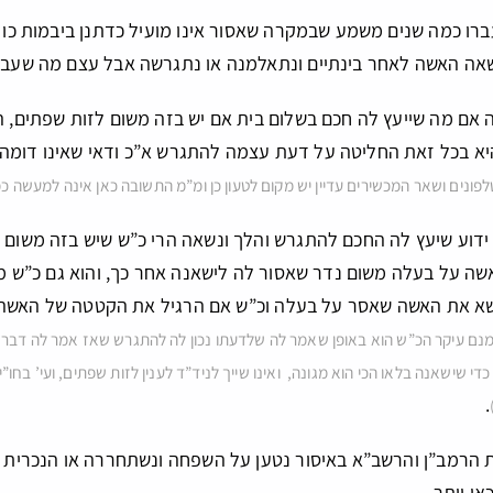
רו כמה שנים משמע שבמקרה שאסור אינו מועיל כדתנן ביבמות כו 
ישאה האשה לאחר בינתיים ונתאלמנה או נתגרשה אבל עצם מה שעבר ז
אם מה שייעץ לה חכם בשלום בית אם יש בזה משום לזות שפתים, הנ
והיא בכל זאת החליטה על דעת עצמה להתגרש א”כ ודאי שאינו דומה
פונים ושאר המכשירים עדיין יש מקום לטעון כן ומ”מ התשובה כאן אינה למעשה 
ידוע שיעץ לה החכם להתגרש והלך ונשאה הרי כ”ש שיש בזה משום 
ה על בעלה משום נדר שאסור לה לישאנה אחר כך, והוא גם כ”ש מד
שא את האשה שאסר על בעלה וכ”ש אם הרגיל את הקטטה של האשה ש
מנם עיקר הכ”ש הוא באופן שאמר לה שלדעתו נכון לה להתגרש שאז אמר לה דבר
 שישאנה בלאו הכי הוא מגונה, ואינו שייך לניד”ד לענין לזות שפתים, ועי’ בחו”י 
.
 הרמב”ן והרשב”א באיסור נטען על השפחה ונשתחררה או הנכרית ו
אן יותר.