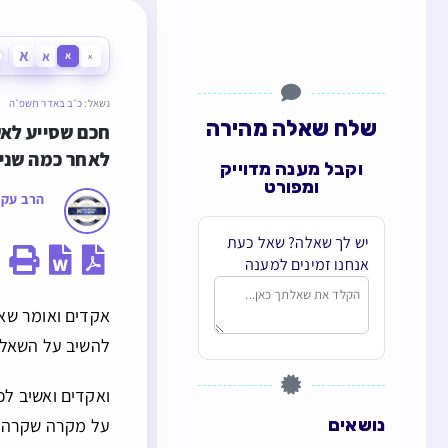
א
א
א
א
נשאל:
כ״ב באדר תשפ״ה
שלח שאלה מהירה
לאחר כמה שני
וקבל מענה מדוייק
ומפורט
הרב עקי
יש לך שאלה? שאל כעת
אנחנו זמינים למענה
אקדים ואומר שאי
להשיב על השאלה
ואקדים ואשיב ל
נושאים
על מקרה שקרה ל