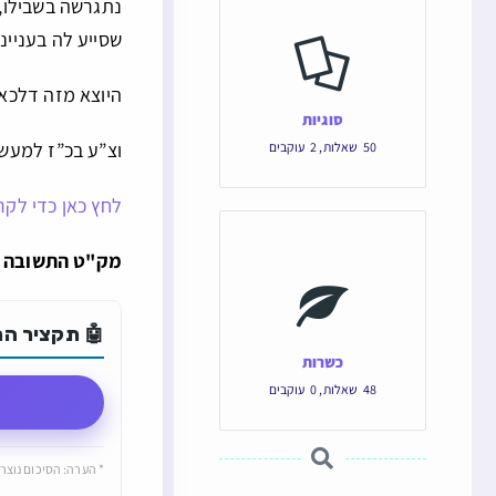
נתגרשה בשבילו, 
שסייע לה בעניי
היוצא מזה דלכא
סוגיות
וצ”ע בכ”ז למעש
50
שאלות
,
2
עוקבים
לחץ כאן כדי לקר
מק"ט התשובה הוא: 125454 והקישור הישיר ש
🤖 תקציר התש
כשרות
48
שאלות
,
0
עוקבים
* הערה: הסיכום נוצר 