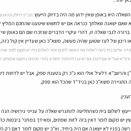
אלה היא באופן שאין ידוע מה היה בדיוק הייעוץ
(עכ”פ לחלק מהאנשים
 שאם ישאנה שאלתך כנראה אם יש לחשוש שיטענו שהחכם המליץ לה 
 ברורה לגבי שאלה זו, דהרי עיקרי הדברים שנזכרו שם הם באופן שיד
 רינון של לעז שטוען שהיה מעשה, משא”כ כאן שעדיין אין קול כזה, ו
יר שלום בית ניסה לשלוח את האשה לחכם אחר לשלום בית יש מקום לומר שהיא ר
 ורמ”א ועה”ש שם לענין אם יש ענין להחמיר חשדא בתרי חכמים במקום שמעיקר הד
ן והרשב”א דלעיל אולי הוא ג”כ רק בטענת ספק, אבל יש לדחות ד
התגיירה משא”כ כאן בניד”ד שהכל הוא ספק.
ענין.
עוץ לשלום בית כשהחליטה להתגרש שאלה על ענייני גירושיה הנה
ושין יש מקום לומר דאין בזה לזות שפתים, ומאידך במתני’ ביבמות כ
ה בפניו לא ישאנה אם היה ביחיד, וא”כ יש מקום לומר דאם רק השיב