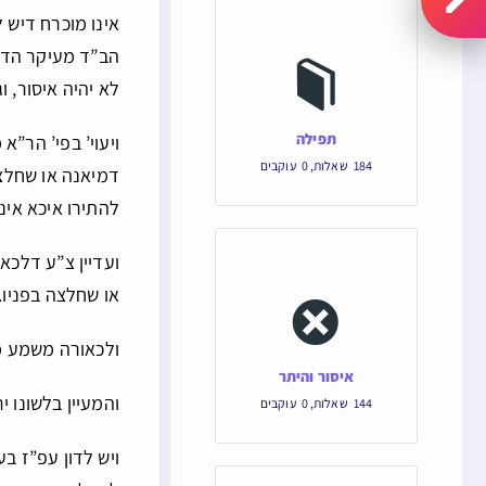
אינו מוכרח דיש 
הב”ד מעיקר הדין
לא יהיה איסור, ו
תפילה
ויעוי’ בפי’ הר”
184
שאלות
,
0
עוקבים
דמיאנה או שחלצה
להתירו איכא אינ
ועדיין צ”ע דלכא
או שחלצה בפניו.
ולכאורה משמע מ
איסור והיתר
והמעיין בלשונו 
144
שאלות
,
0
עוקבים
ויש לדון עפ”ז בע