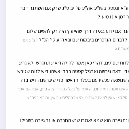
ע”א ונפסק בשו”ע אה”ע סי’ יב ס”ג שרק אם השתנה דבר
מן אינו מועיל.
ה אם ידוע באיזה דרך שהייעוץ היה רק להשים שלום
 לדברים הנזכרים ביבמות שם ובאה”ע סי’ הנ”ל
(וצ”ע אם
.
כמשנ”ת)
לזות שפתים, דהרי כאן אמר לה להדיא שתתגרש ולא גרע
ין דאם גירשה וארגיל קטטה בהדי אשתו דיש לזות שגירש
נושאה עכשיו עם בעלה הראשון כדי שיגרשנה דיש בזה
 שאינו אמת ודמי לחכם שאסר על בעלה בנדר שלא כדין, אבל אם אמר
סי’ קצו שאין לצאת לשידוכין מי שבתהליכי גירושין, והובא בפת”ש
נתגיירה הוא שמא יאמרו שנשתחררה או נתגיירה בשבילו