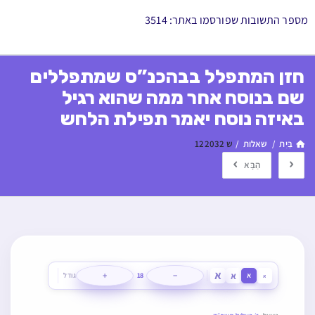
מספר התשובות שפורסמו באתר: 3514
חזן המתפלל בבהכנ”ס שמתפללים
שם בנוסח אחר ממה שהוא רגיל
באיזה נוסח יאמר תפילת הלחש
בַּיִת
/
שאלות
/
ש 122032
הַבָּא
א
א
+
−
א
18
גודל
א