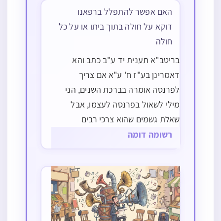
האם אפשר להתפלל ברפאנו
דוקא על חולה בתוך ביתו או על כל
חולה
בריטב"א תענית יד ע"ב כתב והא
דאמרינן בע"ז ח' ע"א אם צריך
לפרנסה אומרה בברכת השנים, הני
מילי לשאול בפרנסה לעצמו, אבל
שאלת גשמים שהוא צרכי רבים
ופרנסתם שקבועה בברכת השנים אין
רשומה דומה
לומר אותה בברכת השנים אלא בזמן
שהוא הגון לכל ולא בזמן שהוא קשה
לשאר רוב העולם כנ"ל עכ"ל,…