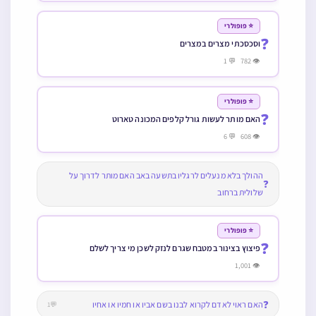
⭐ פופולרי
❓
וסכסכתי מצרים במצרים
👁 782 💬 1
⭐ פופולרי
❓
האם מותר לעשות גורל קלפים המכונה טארוט
👁 608 💬 6
ההולך בלא מנעלים לרגליו בתשעה באב האם מותר לדרוך על
❓
שלולית ברחוב
⭐ פופולרי
❓
פיצוץ בצינור במטבח שגרם לנזק לשכן מי צריך לשלם
👁 1,001
❓
האם ראוי לאדם לקרוא לבנו בשם אביו או חמיו או אחיו
💬1