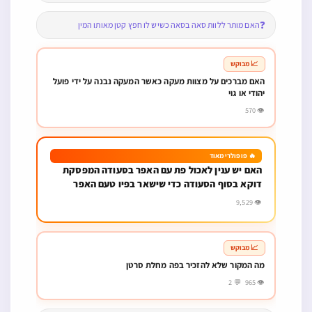
❓
האם מותר ללוות סאה בסאה כשיש לו חפץ קטן מאותו המין
📈 מבוקש
האם מברכים על מצוות מעקה כאשר המעקה נבנה על ידי פועל
יהודי או גוי
👁 570
🔥 פופולרי מאוד
האם יש ענין לאכול פת עם האפר בסעודה המפסקת
דוקא בסוף הסעודה כדי שישאר בפיו טעם האפר
👁 9,529
📈 מבוקש
מה המקור שלא להזכיר בפה מחלת סרטן
👁 965 💬 2