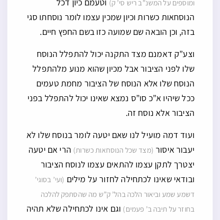
וטעמם כיון דכל
ומוספים על המשנ”ב ריש סי’ ק)
הנוסחאות כשרות וכיון שמכין עצמו לומר נוסחתו סגי
בזה, וכן הובאה שם שמועה כזו בשם החפץ חיים.
וצע”ק דאמנם מצד התקנה יכול להתפלל הנוסח
שלו לפני הציבור אבל מכיון שהוא מנוע מלהתפלל
הנוסח שלו אלא הנוסח של הציבור מחמת טעמים
ככל שיהיו א”כ סו”ס נמצא שאינו יכול להתפלל בפני
הציבור אלא נוסח זה.
ועוד דמה מועיל לנו שאם יטעה לומר בנוסח שלו לא
יעבור איסור
הרי אם יטעה
(מצד שכל הנוסחאות כשרות)
יצטרך לתקן עצמו להתאים עצמו לנוסח הציבור
ובודאי שאינו לכתחילה לחזור על מילים
(ועי’ בסוגי’
דשמע שמע וביאור הלכה בהל’ ק”ש מה שהסתפק להלכה
וגם אינו לכתחילה שלא תהיה
בחוזר על תיבה ב’ פעמים)