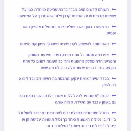
השוחט קדשים האם מברך ברכת שחיטה מיוחדת כגון על
שחיטת קדשים או על שחיטת קרבן פלוני או שמברך על השחיטה
מי שעומד בסוף אשרי ושליח ציבור מתחיל ובא לציון האם
יפסיק
האם מותר להשמיע לקטן שירים כשהולך לישון וקם משנתו
אפו כמה עוגות כל אחת מבצק נפרד משיעור מסופק
והפרישו חלה מחלק מהעוגות והרי כל העוגות לפנינו כל אחת
בקופסה נפרדת ויש שיעור חלה בין כולם מה יעשו
בגדרי שיעור ציצית שקטן מתכסה בה ראשו ורובו וגדול יוצא
בה לשוק
להחזו''א שהתיר לבעל ללוות אשתו יולדת בשבת האם הוא
גם באופן שכבר אם היולדת מלווה אותה
הנוטל מים שניים בנטילת ידים לפת האם יותר טוב ליטול על
ב' ידיו ב' נטילות ראשונות ואחר כך נטילות שניות על שתיהן או
ליטול ב' נטילות ביד זה ושוב ב' נטילות ביד זה