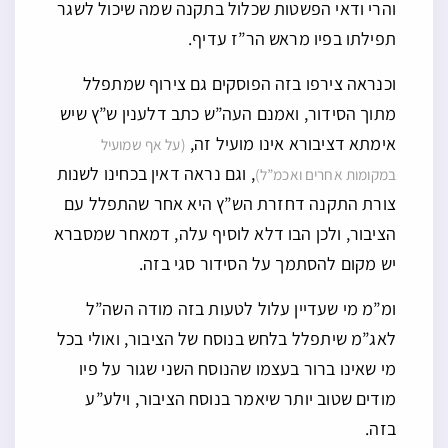
והרי ודאי הפשטות שכלול בתקנה שמה שיכול לשגר
תפילתו בפיו מראש הר”ז עדיף.
וכנראה צירפו בזה הפוסקים גם צירוף שמתפלל
מתוך הסידור, ואמנם העה”ש כתב דלענין ש”ץ שיש
אימתא דציבורא אינו מועיל זה,
(על אף שמועיל
, וגם נראה דאין בכחינו לשנות
במקומות אחרים ואכמ”ל)
צורת התקנה דחזרת הש”ץ היא אחר שהתפלל עם
הציבור, ולכן הבו דלא לוסיף עלה, דמאחר שמסברא
יש מקום להסתמך על הסידור סגי בזה.
ומ”מ מי שעדיין עלול לטעות בזה מודה השה”ל
לאג”מ שיתפלל בלחש בנוסח של הציבור, ואולי בכל
מי שאינו ברור בעצמו שהנוסח השני שגור על פיו
מודים שטוב יותר שיאמר בנוסח הציבור, וילע”ע
בזה.