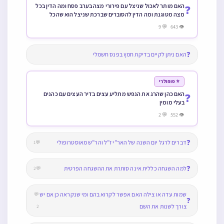
האם מותר לאכול שניצל עם פירורי מצה בערב פסח ומה הדין בכל
❓
מצה מטוגנת ומה הדין להסוברים שברכת שניצל הוא שהכל
👁 643 💬 9
❓
האם ניתן לקיים בדיקת חמץ בפנס חשמלי
⭐ פופולרי
האם כהן שהרג את הנפש מתליע עצים בדיר העצים עם כהנים
❓
בעלי מומין
👁 552 💬 2
❓
דברים לרגל יום השנה של האר”י ז”ל והר”ש מאוסטרופולי
💬1
❓
למה השגחה כללית אינה סותרת את ההשגחה הפרטית
💬2
שמות עדה או צילה האם אפשר לקרוא בהם ומי שנקראה כן אם יש
💬
❓
צורך לשנות את השם
2