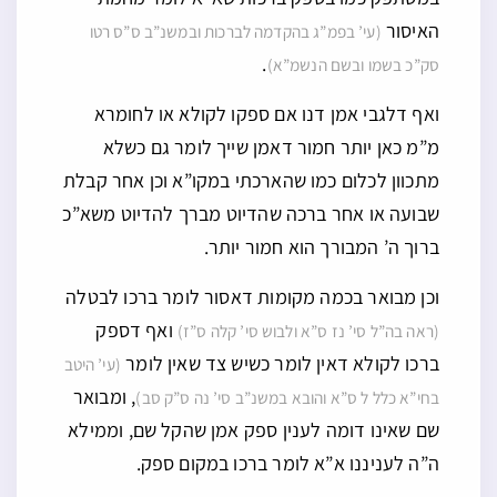
האיסור
(עי’ בפמ”ג בהקדמה לברכות ובמשנ”ב ס”ס רטו
.
סק”כ בשמו ובשם הנשמ”א)
ואף דלגבי אמן דנו אם ספקו לקולא או לחומרא
מ”מ כאן יותר חמור דאמן שייך לומר גם כשלא
מתכוון לכלום כמו שהארכתי במקו”א וכן אחר קבלת
שבועה או אחר ברכה שהדיוט מברך להדיוט משא”כ
ברוך ה’ המבורך הוא חמור יותר.
וכן מבואר בכמה מקומות דאסור לומר ברכו לבטלה
ואף דספק
(ראה בה”ל סי’ נז ס”א ולבוש סי’ קלה ס”ז)
ברכו לקולא דאין לומר כשיש צד שאין לומר
(עי’ היטב
, ומבואר
בחי”א כלל ל ס”א והובא במשנ”ב סי’ נה ס”ק סב)
שם שאינו דומה לענין ספק אמן שהקל שם, וממילא
ה”ה לעניננו א”א לומר ברכו במקום ספק.