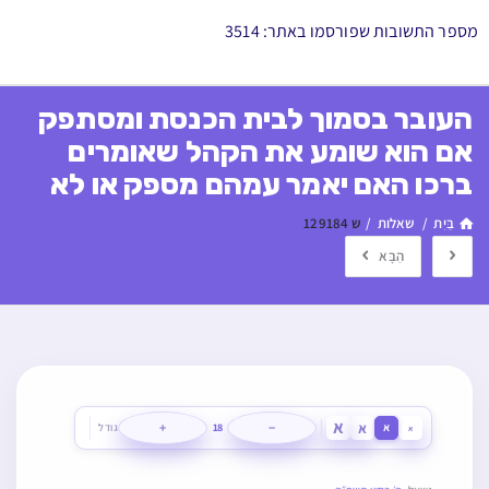
מספר התשובות שפורסמו באתר: 3514
העובר בסמוך לבית הכנסת ומסתפק
אם הוא שומע את הקהל שאומרים
ברכו האם יאמר עמהם מספק או לא
בַּיִת
/
שאלות
/
ש 129184
הַבָּא
א
א
+
−
א
18
גודל
א