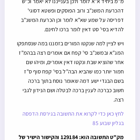
מ”מ ביחיד א”א לומר ולכן בענייננו לא יאמר וכ”ש
דהכרעת המשנ”ב ורוב הפוסקים ופשטא דסוגי’
דפריסה על שמע שא”א לומר וכן הכרעת המשנ”ב
להדיא בסי’ סט דאין לומר ברכו לחינם.
ויש לציין למה שנקטו המורים בזמננו במה שנסתפקו
המג”א ובמשנ”ב סי’ קפח אם אומרים רצה בבהמ”ז
אחר שהוציא שבת ונקטו דאין אומרים, ומיהו שם
חמור יותר כמו שהביא הבה”ל בסי’ קפח סוף ס”ז
בשם הבגדי ישע דמה שאומר נוסח בתוך ברכה
חשוב כברכה לענין ברכה לבטלה ושם הנידון לגבי
רצה.
לחץ כאן כדי לקרוא את התשובה בגירסת הדפסה
בגליון שבוע 85
מק"ט התשובה הוא: 129184 והקישור הישיר של