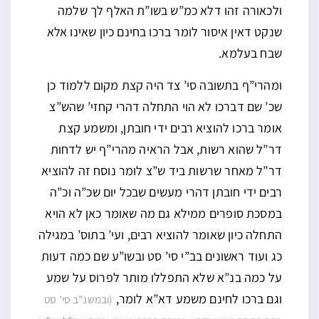
ולכאורה זהו דלא כמ”ש בשו”ת האלף לך שלמה
שנקט דאין איסור לומר ברכו בחינם כיון שאינו אלא
שבח בעלמא.
ומהרי”ף בתשובה סי’ צד היה קצת מקום ללמוד כן
שכ’ שם דברכו לא הוי התחלה דהרי קחזי’ שהש”צ
אומר ברכו להוציא רבים ידי חובתן, ומשמע קצת
דר”ל שהוא רשות, אבל הראיה מהרי”ף יש לדחות
דר”ל מאחר שרשות ביד ש”צ לומר נוסח זה להוציא
רבים ידי חובתן דהרי מעשים שבכל יום שכ”ה וכ”ה
במסכת סופרים ממילא גם מה שאומר כאן לא הויא
התחלה כיון שאומר להוציא רבים, ועי’ בתוס’ במגילה
כג ועוד ראשונים בב”י סי’ סט ובשו”ע שם כמה דעות
על כמה בנ”א שלא התפללו מותר לפרוס על שמע
וגם ברכו לחינם משמע דא”א לומר,
(ובמשנ”ב סי’ סט