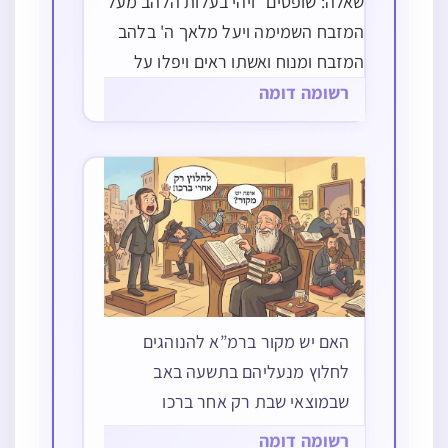
שאלה: שופטים "ויהי בעלות הלהב מעל
המזבח השמימה ויעל מלאך ה' בלהב
המזבח ומנוח ואשתו ראים ויפלו על
פניהם ארצה ולא יסף עוד מלאך ה'
רשומה דומה
להראה אל מנוח ואל אשתו אז ידע
מנוח כי מלאך ה' הוא" (י"ג…
האם יש מקור ברמ”א להנוהגים
לחלוץ מנעליהם בתשעה באב
שבמוצאי שבת רק אחר ברכו
רשומה דומה