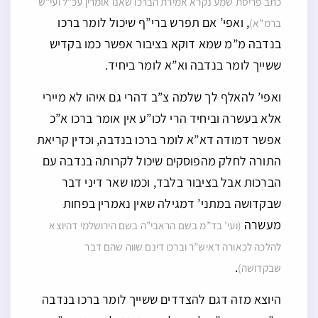
כתב פריסת שמע נקרא אמירת הברכו שאנו אומרין עכ”ל ועי”ש
, ואפי’ אם תפרש ברי”ף שיכול לומר ברכו
ברמ”א)
בנדבה מ”מ שמא דוקא בציבור אפשר כמו בקדיש
ששייך לומר בנדבה וא”א לומר ביחיד.
ואפי’ להאלף לך שלמה צ”ב דהרי גם איהו לא מיירי
אלא בעשרה וביחיד הרי לכו”ע אין אומר ברכו א”כ
אפשר דמודה דא”א לומר ברכו בנדבה, וכדין קריאת
‫התורה לחלק מהפוסקים שיכול לקרותה בנדבה עם
הברכות אבל בציבור בלבד, ‫וכמו שאר דיני ‫דבר
שבקדושה במתני’ ‫דמגילה שאין נאמרין ‫בפחות
מעשרה
(ועי’ בד”מ בשם הראבי”ה בשם הירושלמי דהיוצא
להלכה לכאורה דאיש”ר וברכו דינם שווה שהם דבר
.
שבקדושה)
היוצא מזה דגם להצדדים ששייך לומר ברכו בנדבה