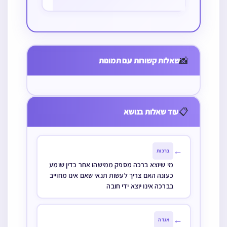
מבואה קטנה
(שאין לומדים
📸
שאלות קשורות עם תמונות
ומתפללים שם
ולא התייחד
לבית הכנסת)
📋
עוד שאלות בנושא
שיש בתוך בית
הכנסת שפרוץ
במלואו לבית
←
ברכות
הכנסת ויש לו ב’
מי שיוצא ברכה מספק ממישהו אחר כדין שומע
עמודים דקים
כעונה האם צריך לעשות תנאי שאם אינו מחוייב
בברכה אינו יוצא ידי חובה
אחד מכל צד
שאינם זה כנגד
←
זה האם יש לו
אגדה