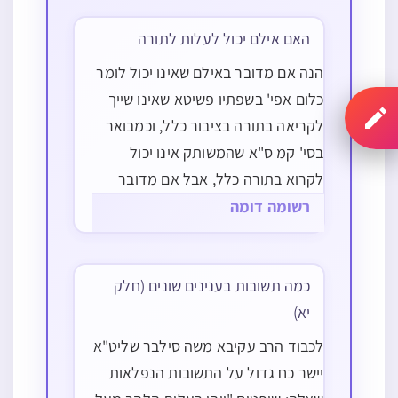
האם אילם יכול לעלות לתורה
הנה אם מדובר באילם שאינו יכול לומר
כלום אפי' בשפתיו פשיטא שאינו שייך
לקריאה בתורה בציבור כלל, וכמבואר
בסי' קמ ס"א שהמשותק אינו יכול
לקרוא בתורה כלל, אבל אם מדובר
באילם שיכול לדבר בשפתיו ורק אינו
רשומה דומה
משמיע לאזניו, בזה אנו נכנסין לג'
נידונים, נידון על הקריאה אם שייך
להעלות מי…
כמה תשובות בענינים שונים (חלק
יא)
לכבוד הרב עקיבא משה סילבר שליט"א
יישר כח גדול על התשובות הנפלאות