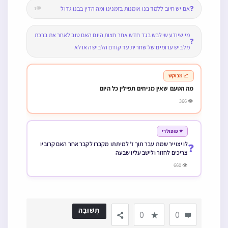
❓
אם יש חיוב ללמד בנו אומנות בזמנינו ומה הדין בבנו גדול
💬1
מי שיודע שילבש בגד חדש אחר חצות היום האם טוב לאחר את ברכת
❓
מלביש ערומים של שחרית עד קודם הלבישה או לא
📈 מבוקש
מה הטעם שאין מניחים תפילין כל היום
👁 366
⭐ פופולרי
לו יצוייר שמת עבר תוך ז’ למיתתו מקברו לקבר אחר האם קרוביו
❓
צריכים לחזור ולישב עליו שבעה
👁 660
תְשׁוּבָה
0
0