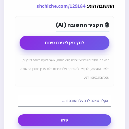
התשובה הוא:
shchiche.com/129184
🤖 תקציר התשובה (AI)
לחץ כאן ליצירת סיכום
* הערה: הסיכום נוצר ע"י בינה מלאכותית, אשר ידועה כאינה דייקנית
בלשון המעטה, ולכן אין להסתמך על הסיכום בלא לעיין בתוכן התשובה
שנכתבה באופן ידני.
שלח