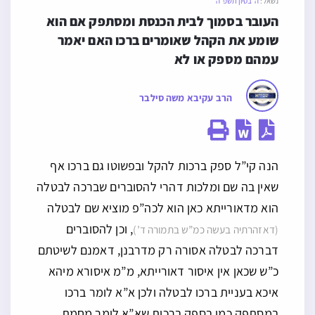
נשאל:
ה׳ בסיון תשפ״ה
העובר בסמוך לבית הכנסת ומסתפק אם הוא 
שומע את הקהל שאומרים ברכו האם יאמר 
עמהם מספק או לא
הרב עקיבא משה סילבר
הנה קי”ל ספק ברכות להקל ובפשוטו גם ברכו אף
שאין בה שם ומלכות דהרי להסוברים שברכה לבטלה
הוא מדאורייתא כאן הוא לכה”פ מוציא שם לבטלה
, וכן להסוברים
(דאזהרתיה בעשה כמ”ש בתמורה ד’)
דברכה לבטלה אסורה רק מדרבנן, דאמנם לשיטתם
כ”ש שכאן אין איסור דאורייתא, מ”מ איסורא מיהא
איכא בעניית ברכו לבטלה ולכן א”א לומר ברכו
במסתפק כמו בספק ברכות שא”א לומר מחמת