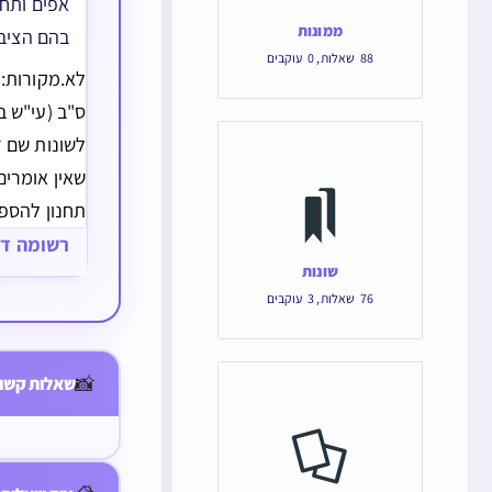
אפים ותחנ
ממונות
בהם הציב
88
שאלות
,
0
עוקבים
לא.מקורות:י
ס"ב (עי"ש ב
לשונות שם 
שאין אומרים
תחנון להספד
ברמב"ם דאפי
רשומה ד
שונות
נפילת אפים 
76
שאלות
,
3
עוקבים
מקור למנהג
מועדים
בתרא לענין 
האם מותר ל
📸
שאלות קשור
במקומות ש