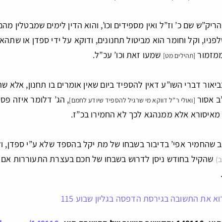
יק”ש שם כ’ וז”ל ואין מספידים וכו’, והוא הדין לימים שמבטלין מ
פניו, וקל וחומר הוא מביטול תחנונים, ודוקא על ידי ספדן או שתהא 
ממזמור
שמעו זאת וכו’ עכ”ל.
[תהילים מט]
ביאור דברי השו”ע דאין להספיד ביום שאין אומרים בו תחנון, אלא ש
”ב אסור
, הג’ דלומר איזה פסו
[ואולי ר”ל דווקא מי שרגיל להספיד שיודע לחמם]
ו מאיסורא אלא ממנהגא לכך לא החמירו בכ”ז.
 שהחמיר אפי’ בדיבור בשבחו של מת יקל בהספד שלא ע”י ספדן, ול
שהקיל בחודש ניסן לדרוש בשבחו של חכם בעצרת התעוררות אם אי
ב)
א את התשובה בגירסת הדפסה בגליון שבוע 115