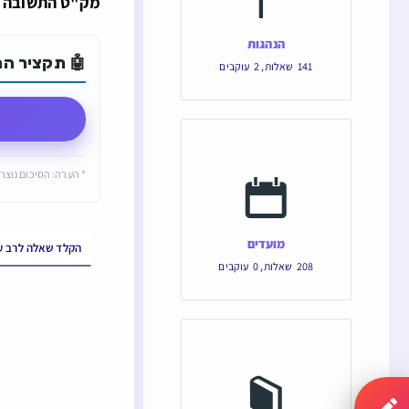
מק"ט התשובה הוא: 149116 והקישור הישיר ש
הנהגות
🤖 תקציר התש
141
שאלות
,
2
עוקבים
* הערה: הסיכום נוצר 
מועדים
208
שאלות
,
0
עוקבים