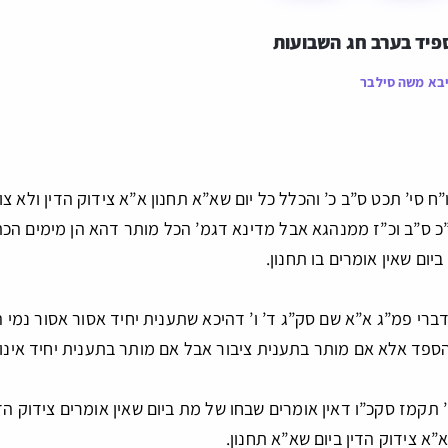
פיד בערב חג השבועות
בא משה סילבר
ח סי’ תכט ס”ב כ’ והכלל כל יום שא”א תחנון א”א צידוק הדין ולא צ
”כ ס”ב וכ”ז ממנהגא אבל מדינא דגמ’ הכל מותר דהא הן מימים הכת
ום שאין אומרים בו תחנון.
דברי פמ”ג א”א שם סק”ג ד’ ו’ דהיכא שתענית יחיד אסור אסור נמ
פד אלא אם מותר בתענית ציבור אבל אם מותר בתענית יחיד אינו 
’ תקמז סקכ”ו דאין אומרים שבחו של מת ביום שאין אומרים צידוק הד
”א צידוק הדין ביום שא”א תחנון.