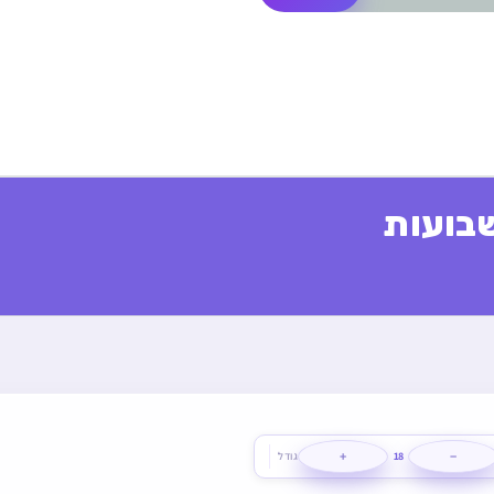
בועות
+
−
18
גודל