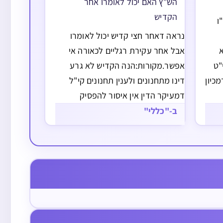
הש”ץ האם יכול לאומרו אחר
הקדיש
ו
נראה דאחר חצי קדיש יכול לאומרו
אבל אחר עקירת רגליים לכאורה אי
"ט
אפשר.מקורות:הנה הקדיש לא גרע
כיון
דינו מתחנונים ולענין תחנונים קי"ל
דמעיקר הדין אין איסור להפסיק
לנו
באמירתן קודם יהיו לרצון, כמבואר
ב-"כללי"
ברמ"א סי' קכב ס"א לגבי אלהי נצור,
וע"פ המבואר בסוגיות בגמ' (לענין דיני
עקירת רגליו) שאין איסור לומר
קשר בערב שבת בחוט של משחק והיה בכוונתו
תחנונים…
יד ושכח האם מותר להתירו למחרת