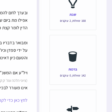
ובערך לחם להמהר
שבת
אפילו מת ביום של
168
שאלות
,
2
עוקבים
הדין לומר קצת 
ומבואר בדבריו ב
על ידי ספדן וכיו
והטעם כיון דאינ
ברכות
ויל”ע אם המשנ”ב
142
שאלות
,
0
עוקבים
(ציוני הלכה עמ’ ק ק
אינו מעורר לבכי.
לחץ כאן כדי לקרו