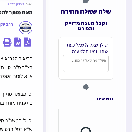
נשאל:
ז׳ בסיון תשפ״ו
שלח שאלה מהירה
האם מותר להס
וקבל מענה מדוייק
הרב עקי
ומפורט
יש לך שאלה? שאל כעת
אנחנו זמינים למענה
בביאור הגר”א או”
רצ”ב ס”ב וסי’ ת
א”א לומר הספד בי
וכן מבואר מתוך 
נושאים
בתענית מותר בהס
וכן כ’ במשנ”ב סי
ש”א בסי’ תכט שא