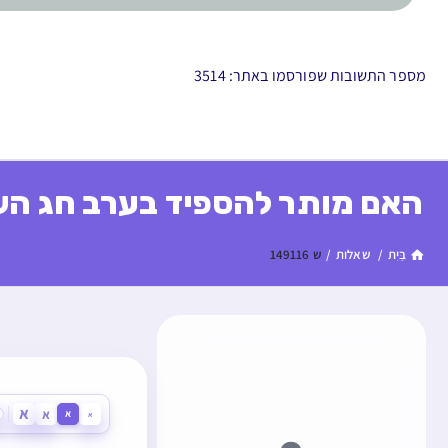
מספר התשובות שפורסמו באתר: 3514
האם מותר להספיד בערב חג הש
בַּיִת
/
שאלות
/
ש 149116
א
א
א
א