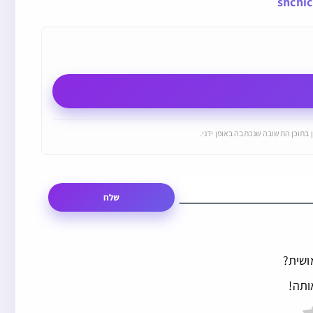
shchi
 בתוכן התשובה שנכתבה באופן ידני.
שלח
ושית?
ותה!