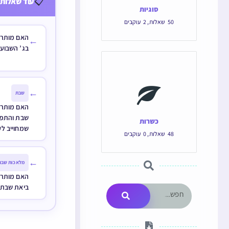
📋
עוד שאלות 
סוגיות
50
שאלות
,
2
עוקבים
האם מותר 
←
בג’ השבועו
←
שבת
האם מותר 
שבת והתפל
כשרות
שמחוייב ל
48
שאלות
,
0
עוקבים
←
מלאכות שבת
האם מותר ל
ביאת שבת 