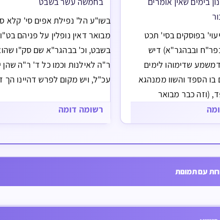
ון בימים שאין אומרים
בחמשה עשר בשבט
ור
בשו"ע הל' נפילת אפים סי' קלא ס"
עוי' בפוסקים בסי' תכט
מבואר דאין נופלין על פניהם בט"ו
פר"ח ובבהגר"א) דיש
בשבט, וכ' בבהגר"א שם סק"ו שהוא
דמשמע שדימוהו לימים
ר"ה לאילנות וכמו כל ד' ר"ה שהן י
 בו הספד והשוו ממנהגא
עכ"ל, ויש מקום לפרש דהיינו הך דמ
, (וזה כבר מבואר
שנזכר הלשון ראש השנה לגבי שאר
' בשבת ויו"ט איסור
ראשי שנים והם יו"ט א"כ זה מוכיח 
ומה
רשומה דומה
הוא רק ממנהגא, ומ"מ יש
שלשון ר"ה…
 זה במסכת סופרים פרק
חודש ניסן כמו שציין שם…
סייד בג’ השבועות או בט’ הימים בשעת הדחק
ילד קשר 
ות עם תמונות
יש לימודים בשאר ימות השנה
להתירו מ