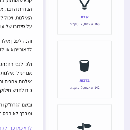
קנא שנסתפק בזה,
הגדרת הדבר, אבל
שבת
האילנות, ויכול 
168
שאלות
,
2
עוקבים
על סידורו של עו
והנה לענין אילו
לדאורייתא או לד
ולכן לגבי ההנהג
אם יש לו אילנות
ברכות
אילנות אחרים ור
142
שאלות
,
0
עוקבים
כוח לחדש חילוקי
ובשם הגרח”ק והג
ומברך לא הפסיד
לחץ כאן כדי לקר