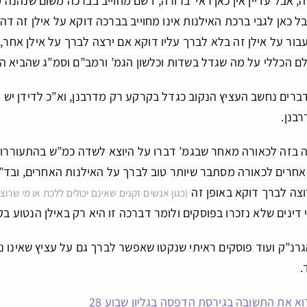
 אבל עדיין אין כאן ראי’ ברורה, דשם מחוייב בברכה משום שנהנה מן
 כאן לגבי ברכת האילנות אינו מחוייב בברכה דוקא על אילן זה ד
לעבור על אילן זה בלא לברך עליו דוקא אם ירצה לברך על אילן אחר
לם הכללי על מה שגדל בשדות וכלשון הגמ’ ורמב”ם וסמ”ג שהביא 
 דברים נחשב העציץ הנקוב כגדל בקרקע רק מדרבנן, וא”כ לדידן יש 
רבנן.
ה בזה לכאורה מאחר שבגמ’ דברו על היוצא לשדה כמ”ש בהתעוררות
 אחרים לכאורה מסתבר שיותר טוב לברך על האילנות האחרים, ובד”כ
וצה לברך דוקא באופן זה
(כגון אנשים זקנים שאינם יכולים ללכת או מי שרוצה
 דינים שלא נזכרו בפוסקים ולומר דברכה זו היא רק באילן הנטוע ב
רנ”ק ועוד פוסקים ראיתי שנקטו שאפשר לברך גם על עציץ שאינו נ
.
וא את התשובה בגירסת הדפסה בגליון שבוע 28