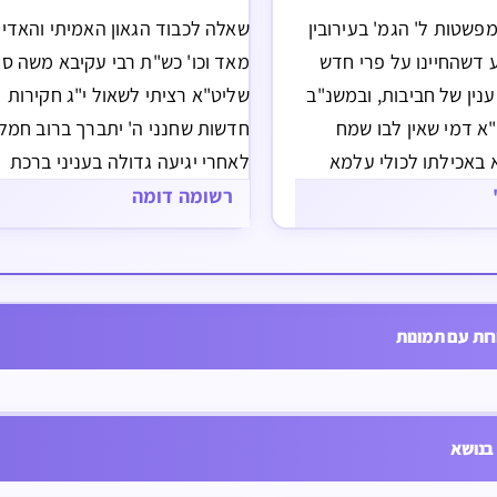
פשטות ל' הגמ' בעירובין
שאלה לכבוד הגאון האמיתי והאדיר
 דשהחיינו על פרי חדש
מאד וכו' כש"ת רבי עקיבא משה סי
ענין של חביבות, ובמשנ"ב
שליט"א רציתי לשאול י"ג חקירות
"א דמי שאין לבו שמח
חדשות שחנני ה' יתברך ברוב חמל
 באכילתו לכולי עלמא
לאחרי יגיעה גדולה בעניני ברכת
 אכילתו, ומשמע שצריך
האילנות. ואשמח שכת"ר שליט"א י
רשומה דומה
 לבו שמח באכילתו, וגם
לי תשובות בס"ד האם מותר לברך
ענין ראייתו אם אינו
ברכת האילנות על אילן שיש חשש
רך…
שנעבד בשבת רח"ל ? כשעושים…
ות עם תמונות
ץ שאינו נקוב האם חייב בערלה
בנושא