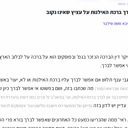
:
ברכות
 ברכת האילנות על עציץ שאינו נקוב
בא משה סילבר
קר דין הברכה הנזכר בגמ’ ובפוסקים הוא על ברכה על לבלוב הארץ ו
י אפשר לברך.
גבי ענף תלוש אם אפשר לברך עליו ברכת האילנות או לא, יעוי’ ב
מה שכתבו בזה, ושם בפשוטו אי אפשר לברך כיון 
טות שבראש הספר)
ינו כבר אין לברך ברכת האילנות, ועי’ במשנ”ב ס”ס רכו כמה דעות בהגדרת הד
דיין יש לדון בזה
(ודיוקו של ההתעוררות תשובה מלשון הגמ’ והפוסקים לכאור
 ראי’ ממה שהכריעו כמעט כל האחרונים שאפשר לברך בורא פרי העץ