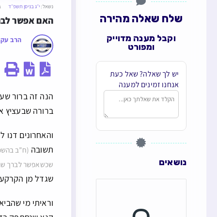
נשאל:
י״ג בניסן תשפ״ד
ב
שלח שאלה מהירה
האם אפשר לברך
וקבל מענה מדוייק
הרב עקי
ומפורט
יש לך שאלה? שאל כעת
אנחנו זמינים למענה
הנה זה ברור שעי
ברורה שבעציץ א
והאחרונים דנו ל
תשובה
(ח”ב בהשמ
נושאים
שכשאפשר לברך שהחי
שגדל מן הקרקע ע
וראיתי מי שהביא