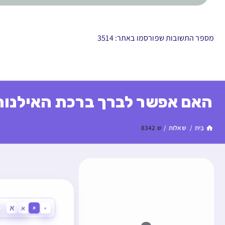
מספר התשובות שפורסמו באתר: 3514
האם אפשר לברך ברכת האילנות 
בַּיִת
/
שאלות
/
ש 8342
א
א
א
א