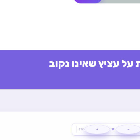
על עציץ שאינו נקוב
+
−
18
גודל