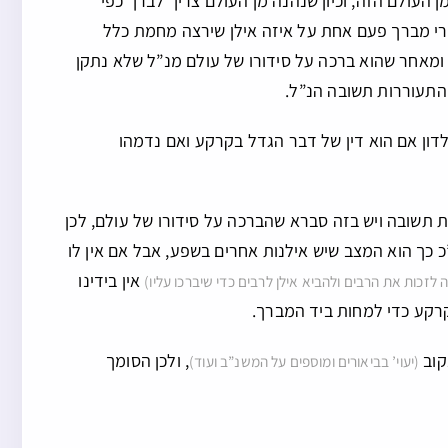
 העולם הזה, וכיון שנהנה מן העולם צריך לברך כפי
הרי מברך פעם אחת על איזה אילן שירצה מחמת כלל
, ומאחר שהוא ברכה על סידורו של עולם מנ”ל שלא נתקן
ההתעוררות תשובה הנ”ל.
לדון אם הוא דין של דבר הגדל בקרקע ואם נדמהו
 תשובה ויש בזה סברא שהברכה על סידורו של עולם, לכן
 כך הוא המצב שיש אילנות אחרים בשפע, אבל אם אין לו
אין בידינו
 לזכות את הרבים ולהביא אילן לרבים כדי שיברכו עליו)
קרקע כדי למחות ביד המברך.
קוב
, ולכן הסומך
(יעוי’ בביאורים ומוספים על המשנ”ב ועוד)