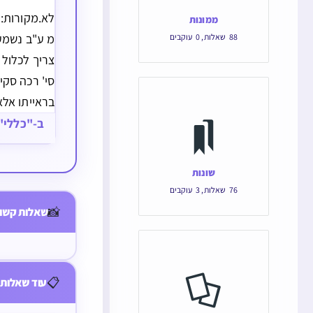
לא.מקורות:מ
ממונות
מ ע"ב נשמע
88
שאלות
,
0
עוקבים
צריך לכלול 
סי' רכה סקי
בראייתו אלא
מברך רק על
ב-"כללי"
שלכה"פ יהיה
לא מסתבר של
שונות
שמח לא יב
76
שאלות
,
3
עוקבים
איסור והיתר
📸
שאלות קשור
הנוטע בעצי
📋
עוד שאלות 