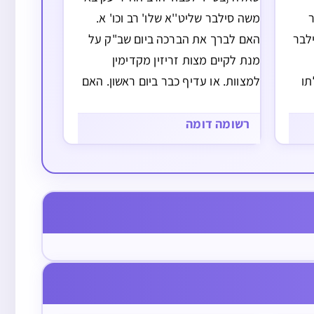
משה סילבר שליט''א שלו' רב וכו' א.
לבר
האם לברך את הברכה ביום שב"ק על
מנת לקיים מצות זריזין מקדימין
תו
למצוות. או עדיף כבר ביום ראשון. האם
יש חשש לתיקון ביום שבת או טילטול או
כתוב
הוצאה מרשות לרשות (מאחר ויש
רשומה דומה
האומרים שצריך לברך על עצים…