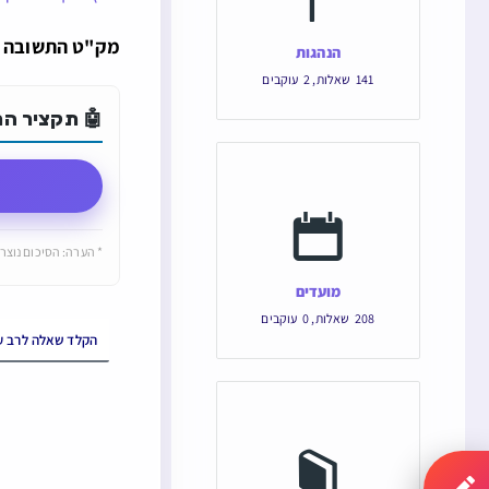
מק"ט התשובה הוא: 8342 והקישור הישיר של
הנהגות
141
שאלות
,
2
עוקבים
🤖 תקציר התש
* הערה: הסיכום נוצר 
מועדים
208
שאלות
,
0
עוקבים