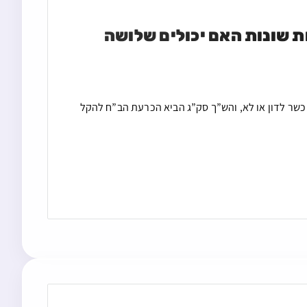
בחור ישיבה שהזיק לחבירו ומשתמט מלשלם בתואנות שונות האם יכולים שלושה 
 כשר לדון או לא, והש”ך סק”ג הביא הכרעת הב”ח להקל