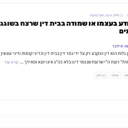
ב:
גזילה
,
גניבה
,
חובל בחבירו
ים
ה סילבר
גלות הוא דין הנקבע רק על ידי גמר דין בבית דין וכדיני קנסות ודיני עונשין
ל’ רוצח ה”י שרוצח שנגמר דינו בלא כה”ג אינו יוצא ומאידך ...
קרא עוד
ום
אשמה
בבריסק