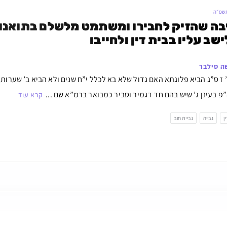
תשפ״ה
שב עליו בבית דין ולחייבו
ה סילבר
 ז ס”ג הביא פלוגתא האם גדול שלא בא לכלל י”ח שנים ולא הביא ב’ שערות
פ בעינן ג’ שיש בהם חד דגמיר וסביר כמבואר ברמ”א שם ...
קרא עוד
ן
גבייה
גביית חוב