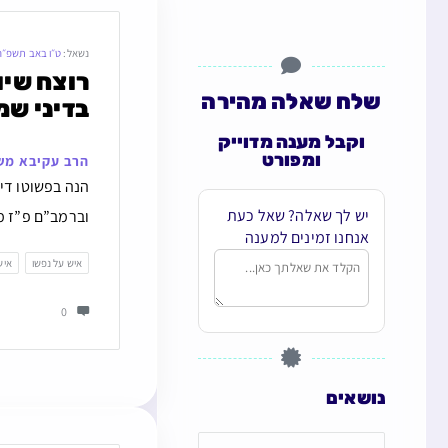
נשאל:
ט״ו באב תשפ״ה
שלח שאלה מהירה
בדיני שמ
וקבל מענה מדוייק
ומפורט
הרב עקיבא מש
הנה בפשוטו דין 
יש לך שאלה? שאל כעת
וברמב”ם פ”ז מה
אנחנו זמינים למענה
איש על נפשו
איש
0
נושאים