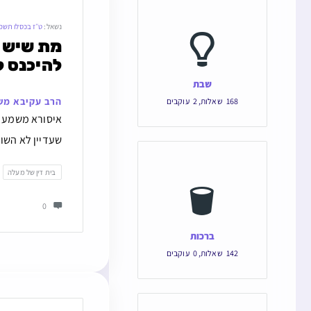
נשאל:
ט״ז בכסלו תשפ
להיכנס 
שבת
הרב עקיבא מש
168
שאלות
,
2
עוקבים
​איסורא משמע ד
שעדיין לא השוו
בית דין של מעלה
0
ברכות
142
שאלות
,
0
עוקבים