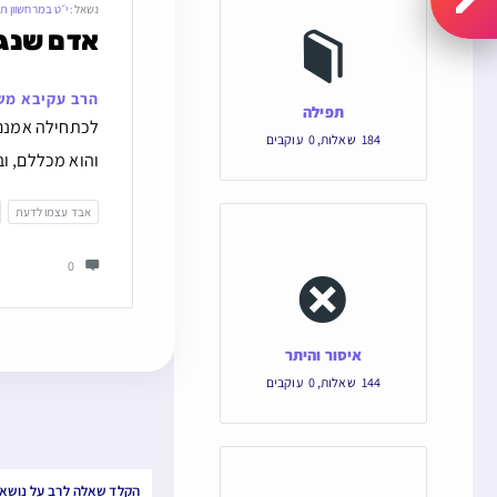
נשאל:
י״ט במרחשוון 
אדם שנגמ
הרב עקיבא מש
תפילה
לכתחילה אמנם 
184
שאלות
,
0
עוקבים
והוא מכללם, וב
אבד עצמו לדעת
0
איסור והיתר
144
שאלות
,
0
עוקבים