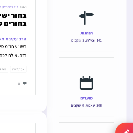
נשאל:
כ״ד במרחשוון 
בחורים לי
הנהגות
הרב עקיבא מש
141
שאלות
,
2
עוקבים
בשו”ע חו”מ סי’
בזה. אולם לכה”
אמתלאות
בית די
0
מועדים
208
שאלות
,
0
עוקבים