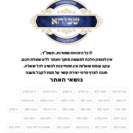
© כל הזכויות שמורות. תשפ"ד.
אין לפסוק הלכה למעשה מתוך האתר ללא שאלת חכם.
עקב עומס שאלות אין התחייבות להשיב לכל שאלה.
חובה לצרף פרטי יצירת קשר על מנת לקבל מענה
נושאי האתר
אברהם
(51)
איסור
(67)
אף
(174)
גוי
(108)
גמרא
(151)
דרבנן
(182)
דתי
(64)
דתיים
(53)
היתר
(56)
הלכה
(247)
התורה
(403)
חדש
(103)
חולה
(72)
חזקה
(49)
חלה
(59)
חנוכה
(76)
חרדית
(70)
טהרה
(59)
יד
(329)
יעקב
(197)
יצחק
(179)
ישיבה
(70)
כהנים
(67)
כלים
(60)
כסף
(65)
כשרות
(56)
לימוד
(67)
מדרש
(62)
מוקצה
(59)
מושגים חרדיים.
(53)
מילה
(65)