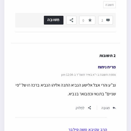
תשובה
תְשׁוּבָה
0
2
2 תשובות
מריח ניחוח
נוספה תשובה ב-י״א באייר תשפ״ד ב-12:04 pm
וצ”ע והרי אצל אלישע הנביא התנה אליהו הנביא ברכה זו של “פי
שניים” בתנאי וכמבואר בנביא.
תְגוּבָה
לַחֲלוֹק
הרב עקיבא משה סילבר