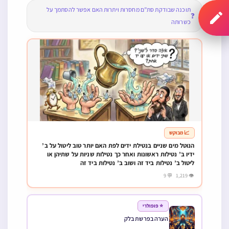
תוכנה שבודקת סת”ם מחסרות ויתרות האם אפשר להסתמך על
❓
כשרותה
📈 מבוקש
הנוטל מים שניים בנטילת ידים לפת האם יותר טוב ליטול על ב’
ידיו ב’ נטילות ראשונות ואחר כך נטילות שניות על שתיהן או
ליטול ב’ נטילות ביד זה ושוב ב’ נטילות ביד זה
👁 1,219 💬 9
⭐ פופולרי
הערה בפרשת בלק