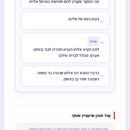
מה המקור שקורין לכוס חמישית כוס של אליהו
בענין כסא של אליהו
←
←
שונות
למה נקרא אליהו הנביא חמדת לבבי (בפיוט
אערוך מהלל לברית מילה)
בדברי התנא דבי אליהו שנהרג גד החוזה
←
כשנזכר אחר כך בפסוק
עוד תוכן שיעניין אותך
אשה שיש לה נר אחד ומחוייבת להדליק נר נוסף לשבת משום