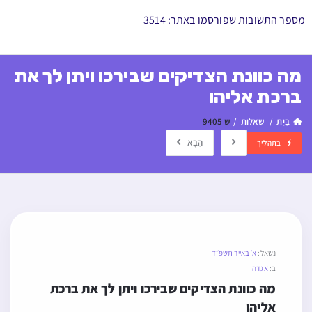
מספר התשובות שפורסמו באתר: 3514
מה כוונת הצדיקים שבירכו ויתן לך את
ברכת אליהו
בַּיִת
/
שאלות
/
ש 9405
הַבָּא
בתהליך
נשאל:
א׳ באייר תשפ״ד
ב:
אגדה
מה כוונת הצדיקים שבירכו ויתן לך את ברכת 
אליהו