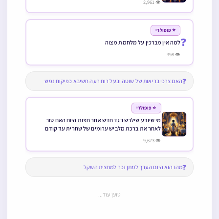
👁 2,961
⭐ פופולרי
❓
למה אין מברכין על מלחמת מצוה
👁 398
❓
האם צרכי בריאות של שוטה ובעל רוח רעה חשיבא כפיקוח נפש
⭐ פופולרי
מי שיודע שילבש בגד חדש אחר חצות היום האם טוב
לאחר את ברכת מלביש ערומים של שחרית עד קודם
הלבישה או לא
👁 9,673
❓
מהו הוא היום הערך למתן זכר למחצית השקל
טוען עוד...