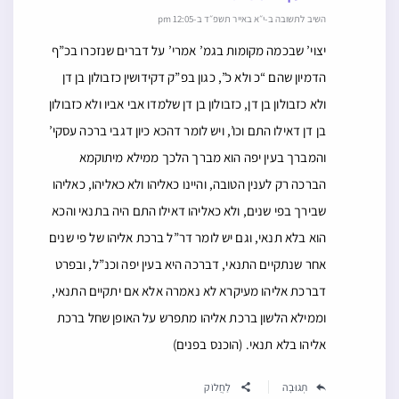
השיב לתשובה ב-י״א באייר תשפ״ד ב-12:05 pm
יצוי’ שבכמה מקומות בגמ’ אמרי’ על דברים שנזכרו בכ”ף
הדמיון שהם “כ ולא כ”, כגון בפ”ק דקידושין כזבולון בן דן
ולא כזבולון בן דן, כזבולון בן דן שלמדו אבי אביו ולא כזבולון
בן דן דאילו התם וכו’, ויש לומר דהכא כיון דגבי ברכה עסקי’
והמברך בעין יפה הוא מברך הלכך ממילא מיתוקמא
הברכה רק לענין הטובה, והיינו כאליהו ולא כאליהו, כאליהו
שבירך בפי שנים, ולא כאליהו דאילו התם היה בתנאי והכא
הוא בלא תנאי, וגם יש לומר דר”ל ברכת אליהו של פי שנים
אחר שנתקיים התנאי, דברכה היא בעין יפה וכנ”ל, ובפרט
דברכת אליהו מעיקרא לא נאמרה אלא אם יתקיים התנאי,
וממילא הלשון ברכת אליהו מתפרש על האופן שחל ברכת
אליהו בלא תנאי. (הוכנס בפנים)
תְגוּבָה
לַחֲלוֹק