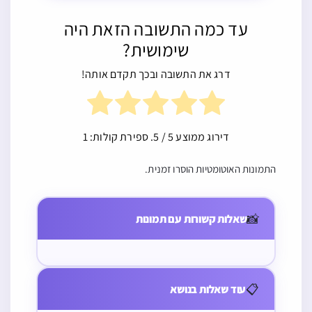
עד כמה התשובה הזאת היה
שימושית?
דרג את התשובה ובכך תקדם אותה!
דירוג ממוצע
5
/ 5. ספירת קולות:
1
התמונות האוטומטיות הוסרו זמנית.
ביצה ל’ ע”ב תוס’ ד”ה
📸
שאלות קשורות עם תמונות
עד אם אתי אליהו ואמר
דעברו לאלול
📋
עוד שאלות בנושא