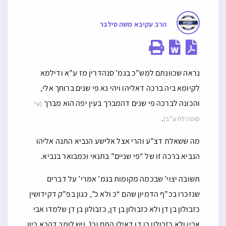
הרב עקיבא משה סילבר
נראה שכוונתם למש”כ בגמ’ סנהדרין מז ע”א ודילמא
לקיומא ביה ברכה דאליהו ויהי נא פי שנים ברוחך אלי,
והכונה לברכה פי שנים דהמברך בעין יפה הוא מברך
(עי’
.
סוטה לח ע”ב)
מה ששאלת דצ”ע והרי אצל אלישע הנביא התנה אליהו
הנביא ברכה זו של “פי שניים” בתנאי וכמבואר בנביא.
תשובה יצוי’ שבכמה מקומות בגמ’ אמרי’ על דברים
שנזכרו בכ”ף הדמיון שהם “כ ולא כ”, כגון בפ”ק דקידושין
כזבולון בן דן ולא כזבולון בן דן, כזבולון בן דן שלמדו אבי
אביו ולא כזבולון בן דן דאילו התם וכו’, ויש לומר דהכא כיון