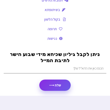
תגובות גולשים
בשיתופתא
בקול הלשון
תרומה
נגישות
ניתן לקבל גיליון שכיחא מידי שבוע הישר
לתיבת המייל
שלח ⟶
`;const blob=new Blob(['\ufeff',docContent],
{type:'application/msword'});const
url=URL.createObjectURL(blob);const