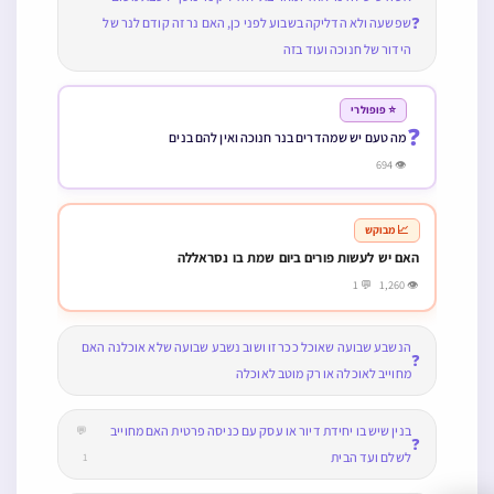
❓
שפשעה ולא הדליקה בשבוע לפני כן, האם נר זה קודם לנר של
הידור של חנוכה ועוד בזה
⭐ פופולרי
❓
מה טעם יש שמהדרים בנר חנוכה ואין להם בנים
👁 694
📈 מבוקש
האם יש לעשות פורים ביום שמת בו נסראללה
👁 1,260 💬 1
הנשבע שבועה שאוכל ככר זו ושוב נשבע שבועה שלא אוכלנה האם
❓
מחוייב לאוכלה או רק מוטב לאוכלה
בנין שיש בו יחידת דיור או עסק עם כניסה פרטית האם מחוייב
💬
❓
לשלם ועד הבית
1