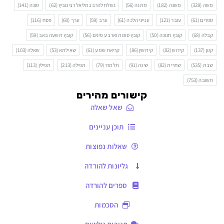
משה
(328)
משנה
(182)
מתנה
(56)
נשלח להרב גמליאל רבינוביץ
(62)
סוכה
(141)
ספרים
(61)
עובר
(121)
ענייני הלכה
(61)
ערב
(59)
ערך
(60)
פסח
(116)
קבלה
(68)
קובץ חנוכה
(50)
קובץ סוכות וארבע מינים
(56)
קובץ תשעה באב
(59)
קטן
(137)
קידוש
(82)
קידושין
(86)
קריאת שמע
(61)
שאילתא
(53)
שאלה
(103)
שבת
(535)
שחרית
(82)
שינה
(91)
תלמוד
(79)
תפילה
(213)
תפילין
(113)
תשובה
(753)
קישורים מהירים
שאל שאלה
תוכן עניינים
שאלות נפוצות
גליונות להורדה
ספרים להורדה
הסכמות