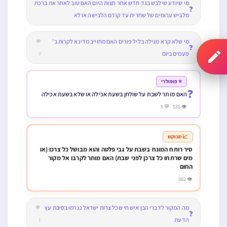
מי שיודע שילבש בגד חדש אחר חצות היום האם טוב לאחר את ברכת
❓
מלביש ערומים של שחרית עד קודם הלבישה או לא
מי שלא קרא מגילה בליל פורים האם מחוייב מדינא לקרות ב’
💬
❓
פעמים ביום
2
⭐ פופולרי
❓
האם מותר לשבת על שולחן בשעת אכילה או שלא בשעת אכילה
👁 535 💬 5
📈 מבוקש
סיר רותח המונח בשבת על גבי פלטה והוא מבושל כל צרכו (או
מים שרתחו כל צרכן לפני שבת) האם מותר לקרבו אל מקור
החום
👁 982
מה המקור לדברי הבן איש חי שכל צרות ישראל נגרמו בסיבת עץ
💬
❓
הדעת
1