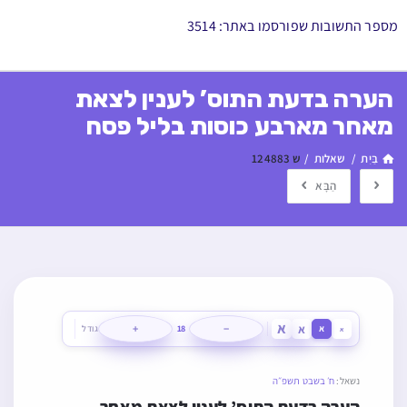
מספר התשובות שפורסמו באתר: 3514
הערה בדעת התוס’ לענין לצאת
מאחר מארבע כוסות בליל פסח
בַּיִת
/
שאלות
/
ש 124883
הַבָּא
א
א
+
−
א
18
גודל
א
נשאל:
ח׳ בשבט תשפ״ה