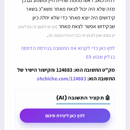
דהיה כואב ראשו מחמת שתיית היין ומשמע גם כן
מזה שלא היה יכול לצאת מאחר משא”כ בשאר
קידושים היה יוצא מאחר כדי שלא יחלה כיון
שבקידוש אפשר לצאת מאחר
(וכן יש לטעון זה גם לענין
.
יין מגתו ואכן לענין זה כבר הזכירו טענה זו)
לחץ כאן כדי לקרוא את התשובה בגירסת הדפסה
בגליון שבוע 69
מק"ט התשובה הוא: 124883 והקישור הישיר של
התשובה הוא:
shchiche.com/124883
🤖 תקציר התשובה (AI)
לחץ כאן ליצירת סיכום