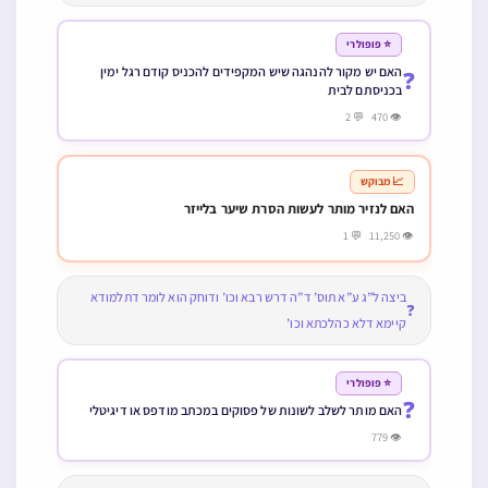
⭐ פופולרי
האם יש מקור להנהגה שיש המקפידים להכניס קודם רגל ימין
❓
בכניסתם לבית
👁 470 💬 2
📈 מבוקש
האם לנזיר מותר לעשות הסרת שיער בלייזר
👁 11,250 💬 1
ביצה ל”ג ע”א תוס’ ד”ה דרש רבא וכו’ ודוחק הוא לומר דתלמודא
❓
קיימא דלא כהלכתא וכו’
⭐ פופולרי
❓
האם מותר לשלב לשונות של פסוקים במכתב מודפס או דיגיטלי
👁 779