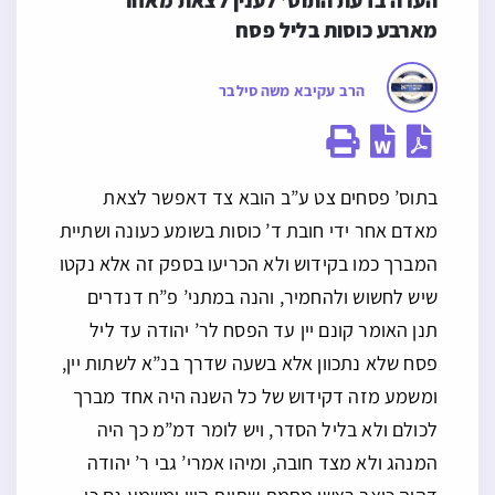
הערה בדעת התוס’ לענין לצאת מאחר 
מארבע כוסות בליל פסח
הרב עקיבא משה סילבר
בתוס’ פסחים צט ע”ב הובא צד דאפשר לצאת
מאדם אחר ידי חובת ד’ כוסות בשומע כעונה ושתיית
המברך כמו בקידוש ולא הכריעו בספק זה אלא נקטו
שיש לחשוש ולהחמיר, והנה במתני’ פ”ח דנדרים
תנן האומר קונם יין עד הפסח לר’ יהודה עד ליל
פסח שלא נתכוון אלא בשעה שדרך בנ”א לשתות יין,
ומשמע מזה דקידוש של כל השנה היה אחד מברך
לכולם ולא בליל הסדר, ויש לומר דמ”מ כך היה
המנהג ולא מצד חובה, ומיהו אמרי’ גבי ר’ יהודה