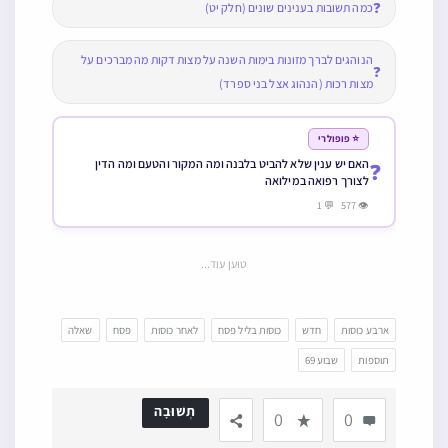
❓
כמה תשובות בענינים שונים (חלק יט)
הנוהגים לברך מזונות בימות השנה על מצות דקות מה מברכים על
❓
מצות רכות (הנהוג אצל בני ספרד)
⭐ פופולרי
האם יש ענין שלא להביט בלבנה ומה המקור והטעם ומה הדין
❓
לצורך רפואה במילואה
👁 577 💬 1
טוען עוד...
ארבע כוסות
חדש
כוסות בליל פסח
לאחר כוסות
פסח
שאלה
תוספות
שבוע 69
תְשׁוּבָה
0
0