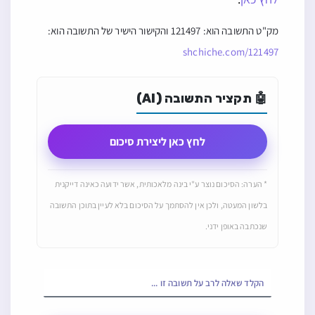
מק"ט התשובה הוא: 121497 והקישור הישיר של התשובה הוא:
shchiche.com/121497
🤖 תקציר התשובה (AI)
לחץ כאן ליצירת סיכום
* הערה: הסיכום נוצר ע"י בינה מלאכותית, אשר ידועה כאינה דייקנית
בלשון המעטה, ולכן אין להסתמך על הסיכום בלא לעיין בתוכן התשובה
שנכתבה באופן ידני.