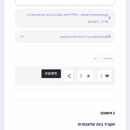
קונטרס אורח חכמים – כללי לימוד התורה ודרכי קנייתה מדברי
❓
חז”ל – ירושלים
❓
למה לא מצינו כ"כ גילוי אליהו לנשים
💬2
משפחה
רבי
תְשׁוּבָה
0
1
1 תשובה
תקציר בינה מלאכותית