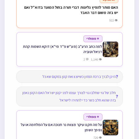
האם מותר להפיץ גליונות דברי תורה בחול המועד בדוא”ל ואם
יש בזה משום דבר האבד
👁 922
⭐ פופולרי
למה כתב הרע”ב (מע”ש פ”ד מי”א) דוקא השמות קהת
דניאל וטוביה
👁 1,146 💬 2
❓
היכן לברך ברכת המזון כשיש צואת קטן במקום שאכל
חלב של גוי שחלבו גוי לצורך עצמו לפני קטן ישראל האם הקטן נאמן
❓
בזה שהוא חלב כשר כדי להתירו לישראל
⭐ פופולרי
על מה תקנו עיקר מצוות נר חנוכה אם על המלחמה או על
נס פך השמן
👁 726