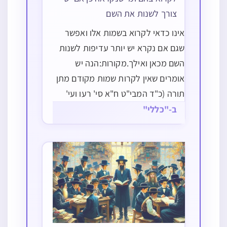
צורך לשנות את השם
אינו כדאי לקרוא בשמות אלו ואפשר
שגם אם נקרא יש יותר עדיפות לשנות
השם מכאן ואילך.מקורות:הנה יש
אומרים שאין לקרות שמות מקודם מתן
תורה (כ"ד המבי"ט ח"א סי' רעו ועי'
מ"ש ע"ז ביוסף אומץ למה"ר יוזפא סי'
ב-"כללי"
יא סק"ג ובתשובה מאהבה ח"א סי' לה),
ובטעמא דקרא להגרח"ק האריך להביא
הרבה…