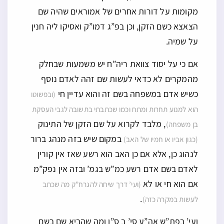
מקומות על דורות אחרים של אמוראים שהיה שם
הצאצא כשם הזקן, וכן בפ”ג דמו”ק ואסיקו ליה חנין
על שמיה.
אם כי על יסוד צוואת ריה”ח יש משמעות שבחלק
מהמקרים לא כדאי לעשות שם זהה לאדם נוסף
כשיש אדם במשפחה בשם זה והוא עדיין חי
(ובפשוטו
הוא למנוע תחרות ומתח וכמו שכתבתי בתשובה לגבי העסקת
, מלבד לקרוא על שם הזקן של התינוק
בן משפחה)
במקום שיש בזה מנהג ברור
(כגון אביו או חמיו של האב)
לנהוג כן, אלא אם כן האב הוא רשע שאז אין קורין
לאדם בשם אדם רשע כמ”ש בגמ’ ובזה אין נפק”מ
אם הוא חי או לא
(ועי’ דרך שיחה להגרח”ק מה שכתב
.
לעשות במקרה כזה)
ועי’ בפת”ש אה”ע סי’ ב ס”ו ומה שהביא שם בשם