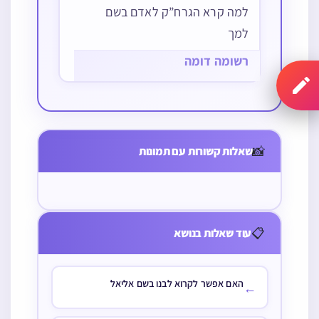
למה קרא הגרח”ק לאדם בשם
למך
רשומה דומה
חכם שאמר דבר
למה קרא
ענין שונא
בשם חכם אחר
הגרח”ק לאדם
📸
מתנות יחיה עד
שאלות קשורות עם תמונות
ואומרים בשם
בשם למך
כמה ראוי לאדם
שניהם האם
כשר להתאמץ
שפתותיהם
בו
דובבות בקבר או
📋
עוד שאלות בנושא
רק של מחדש
השמועה
האם אפשר לקרוא לבנו בשם אליאל
←