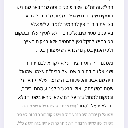
החי”א והחת”ס ושאר פוסקים ומה שנתבאר שם דיש
פוסקים שסוברים שאפי’ בשמות שנזכרו להדיא
בצוואת ריה”ח אין להחמיר לגמרי עי”ש אלא
באופנים מסויימים, א”כ הבו דלא לוסיף עלה ובמקום
הצורך יש להקל ואין להחמיר אלא במקום דשייך
ולפי הענין במקום שנראה שיש צורך בכך.
ואמנם ר”י החסיד ציוה שלא לקרוא לבנו יהודה
ושמואל ויהודה היה שמו של הריה”ח עצמו ושמואל
היה שם אביו, והפשטות בזה שרצה שלא יקראו על
שמם במשפחה, ואולי הוא ג”כ למנוע מתח וכיו”ב,
ובמקום למחול גזר עליהם שלא יקראו בשמו דבלא
זה לא יועיל למחול
(ויש שכתב שהמהרש”א ששמו היה
שמואל בן יהודה היה מזרע ריה”ח ויש מקום לומר דבזה לא היה
קפידא כיון שהיה הרבה דורות אחר כך ולא היה בזה חשש כלל,