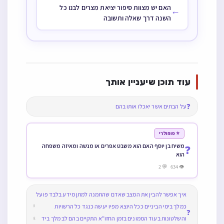
האם יש מצוות סיפור יציאת מצרים לבנו כל
←
השנה דרך שאלה ותשובה
עוד תוכן שיעניין אותך
❓
על הבתים אשר יאכלו אותו בהם
⭐ פופולרי
משיח בן יוסף האם הוא משבט אפרים או מנשה ומאיזה משפחה
❓
הוא
👁 634 💬 2
איך אפשר להבין את המצב שאדם שהתמנה למתן מידע בלבד פועל
כמלך בימי הביניים ככל היוצא מפיו יעשה כנגד כל הרשויות
💬
❓
והשלטונות בעוד הממונים בזמן החזו"א התקיים בהם לב מלך ביד
8