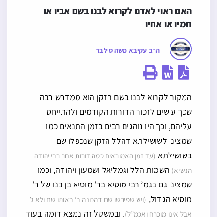
האם ראוי לאדם לקרוא לבנו בשם אביו או 
חמיו או אחיו
הרב עקיבא משה סילבר
המקור לקרוא לבנו בשם הזקן הוא ממדרש רבה
שכך עושים לזכור הדורות הקודמים ולהתייחס
עליהם, וכך היו נוהגים רבים בזמן התנאים כמו
שמצינו לשושילתא דהלל הזקן שנכפלו שם
בשושילתא
(עד זמן האמוראים כמה דורות אחר רבי יהודה
השמות הלל וגמליאל ושמעון ויהודה, וכמו
הנשיא)
שמצינו גם בגמ’ רבי מוסיא בר’ מוסיא בן בנו של ר’
מוסיא הגדול,
(ויש שפירשו שם דהכונה ב’ באותו שם ולא ג’
, ובמשקל זה נמצא דומה בעוד
אבל אינו מוכרח ואכמ”ל)