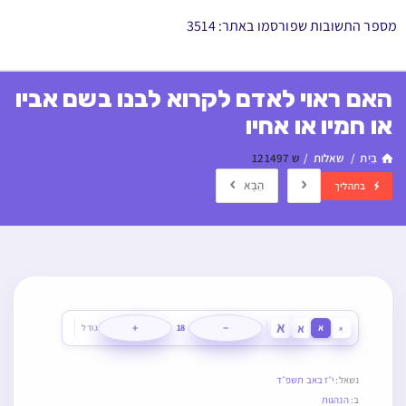
מספר התשובות שפורסמו באתר: 3514
האם ראוי לאדם לקרוא לבנו בשם אביו
או חמיו או אחיו
בַּיִת
/
שאלות
/
ש 121497
הַבָּא
בתהליך
א
א
+
−
א
18
גודל
א
נשאל:
י״ז באב תשפ״ד
ב:
הנהגות