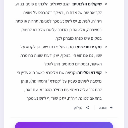
שיקולים הלכתיים:
ישנם שיקולים הלכתיים שונים בנוגע
לקריאת שם של אדם חי, בעיקר בהתבסס על צוואת
ריה”ח. לעיתים, יש להימנע מכך למניעת תחרות או מתח
במשפחה, אלא אם כן מדובר על שם של סבא לתינוק
במקום שיש מנהג מובהק לכך.
מקרים חריגים:
במקרה של אדם רשע, אין לקרוא על
שמו, גם אם הוא חי. בנוסף, ישנן דעות שונות בחומרת
האיסור, ובמקרים מסוימים ניתן להקל.
קפידא וסליחה:
קריאת שם של סבא כאשר הוא עדיין חי
נחשבת לעיתים כעניין של “קפידא” (הסתייגות), וניתן
להתגבר עליה באמצעות מחילה מהסבא. עם זאת,
בהתאם לכוונת ריה”ח, ייתכן שעדיף להימנע מכך.
תְגוּבָה
לַחֲלוֹק