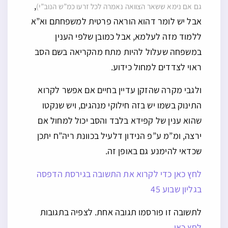
,
גם אם נימא ששאר הצוואה נאמרה לכל זרעו כמ”ש הנוב”י)
אבל יש לומר דהוא הוראה פרטית למשפחתם וא”א
ללמוד מזה לעלמא, אבל כמובן שלפי הענין
במשפחה שעלול להיות מתח מהקריאה בשם הסב
ראוי לצדדים למחול כידוע.
ולגבי מקרה שהזקן עדיין בחיים אם אפשר לקרוא
התינוק בשמו יש בזה חילוקי מנהגים, ויש שנקטו
שהוא ענין של קפידא בלבד והסב יכול למחול אם
ירצה, ומ”מ ע”פ הנידון דלעיל בכוונת ריה”ח יתכן
שכדאי להימנע גם באופן זה.
לחץ כאן כדי לקרוא את התשובה בגירסת הדפסה
בגליון שבוע 45
לתשובה זו פורסמו תגובה אחת. לצפיה בתגובות
לחץ כאן
.