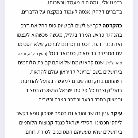
בזמנו אליו, ומה היה מעמדו וכשרותו.
בדברים דלהלן אנסה לעמוד במקצת על הדברים.
כהקדמה
לכך יש לשים לב שיוסיפוס החל את דרכו
בהנהגה כראש המרד בגליל, מעשה שכשהוא לעצמו
היה כנגד דעת חכמינו זכרונם לברכה, שלא הסכימו
עם המרידה ברומאים, כמבואר בגמ’
[גיטין נו ע”א, וראה
, שגם קראו שמם של אותם קבוצת הלוחמים
מהרש”א]
בירושלים בשם ‘בריוני’ לדיראון עולם להראות
רשעותם בזה, ומה שגרם למעשה בפועל להחרבת
בהמ”ק וצרת כל פליטת ישראל הנשארה במצור
ובמצוק בחרב ברעב ובדבר בצרה ובשביה.
עיקר
ענין זה שב והובא גם בספר יוסיפון גופא בקשר
ליחסי חכמינו וחסידי ישראל כנגד קבוצות הלוחמים
בירושלים שהיו מעשיהם המסוכנים למורת רוחם.