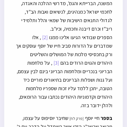
המשנה, הברייתא והגמ’, מדרשי ההלכה והאגדה,
לחכמי ישראל כמנהיגים, לנשיאים ואבות הב”ד,
לגדולי התנאים הישיבות של שמאי והלל ותלמידי
ריב”ז וכרם דיבנה וחכמיה, וכיו”ב.
הספרים שבודאי הגיעו אלינו ממנו
[2]
, אלו
שמדברים על הדורות סביב חייו של יוסף עוסקים אך
ורק בתכסיסי מלכות של המושלים והשליטים
היהודים והגוים הרודים בהם
[3]
, על מלחמות
הבריוני בנכריים ומלחמות הבריוני בינם לבין עצמם,
ועל גנות ושפלות הבריונים בתיאורים פוריים כיד
הטובה, יתכן ללמד עליו זכות שספריו מלחמות
היהודים וקדמוניות היהודים נכתבו עבור הרומאים,
ולהלן ידובר בזה.
בספר
חיי יוסף
שחיבר יוסיפוס על עצמו,
[פרק לח]
מבואר שרשב”ג הזקן אשר השתדל על הדבר עם ר’