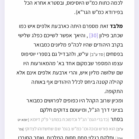
לכמה כתות כמ”ש היוסיפוס, ובסטרא אחרא הכל
בפירודא כמ”ש הגר”א).
מלבד
זאת מספרם היתה כארבעת אלפים איש כמו
שכתב פילון
[30]
, והיאך אפשר לשייכם כפלג שלישי
בקרב היהודים שהיו לכה”פ מליונים כמבואר
בפסחים
עי”ש, ולהבדיל גם בספרי יוסיפוס
[סד ע”ב]
עצמו המספר שבמקום אחד בא’ מהמאורעות היו
שם שלושה מליון איש, והרי ארבעת אלפים אינם אלא
קהילה קטנה ביחס לכלל היהודים אף באותה
התקופה.
ומכיון שרוב הקהל היו כפופים לפרושים כמבואר
בציוני דרך הנ”ל, ומיעוטם צדוקים חלקם
בסתר
(כדברי הגמ’ הנ”ל וכדמוכח במתני’ פ”ק דיומא
[יומא יט
הוא פורש ובוכה וכו’ כמ”ש בגמ’ שם שחשדוהו לצדוקי
ע”ב]
[גמ’
וחלקם בגלוי תחת חסות המלכות, ואחר החורבן
)
שם]