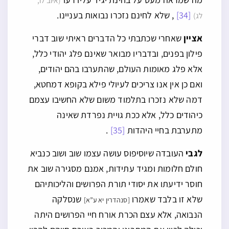
(איוב לו,
[34]
, שלא לחינם נזכרו נבואות בעניינו.
לג)
אציין
שאחרי שכתבתי כל הדברים ראיתי שוב דברי
פילון בפנים, ובדבריו מבואר שאינם פלג יהודי כלל,
אלא פלג מאומות העולם, שהתערבו בהם יהודים,
ואם כן אין אנו צריכים לעיולי פילא בקופא דמחטא,
דמה שלא נזכרו בתלמוד משום שלא החשיבו עצמם
כיהודים כלל, אלא ככת גויית נפרדת שאינה
מתערבת בחיי היהדות
[35]
.
לגבי
העובדה שיוסיפוס עושה עצמו שוב ושוב כנביא
חולם חלומות ומגיד עתידות, אמנם מסגירה שוב את
חוסר ידיעתו את יסודי תורת הפרושים והליכותיהם
שלא זו בלבד שאמרו
שנסלקה
[סנהדרין יא ע”א]
הנבואה, אלא עצם הכרת אורח חיי הפרושים היתה