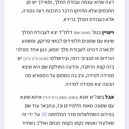
רעה שהיא עצמה עבודת המלך, ומאידך יש מן
החכמים שלא החזיקו הדבר כתרבות רעה גמורה,
אלא כעבודת המלך גרידא.
ויעויין
בגמ’
דלמ”ד יצא לעבודת המלך
[חגיגה שם]
שיצא עם שמונים תלמידים לבושי סריקון, ומשמע
לכאורה דהיינו לעבודת מלך ממש, כגון אחד ממלכי
הורדוס או מנציבי רומי, ובירושלמי
יש
[חגיגה פ”ב ה”ב]
בזה קצת הרחבה, והדעה החולקת שם היא שיצא
ממידה למידה, ורב בה הסתום על המפורש מה
הכונה יצא ממידה למידה.
אבל
בשה”ש זוטא
איתא שיצא
[בסופו, פסוק ברח דודי]
עם שמונה מאות תלמידים וכו’, ונתבאר עוד שם
בפירוט השתלשלות סדר המלחמה
[9]
על ידי זה
שאלעזר ואנשיו נקמו נקמת מנחם ואח”כ נשתייר