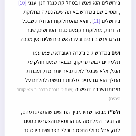
בירושלים הוא ואנשיו במחלוקת כנגד חנן וענני
[10]
, ומסיים שם במדרש באותה שעה נפלה מחלוקת
בירושלים
[11]
, והיא מהמחלוקות הגדולות שבכל
הדורות, מחלוקת הקנאים כנגד הפרושים, שבה
נהרגו אנשים רבים ובערה אש בירושלים ואין מכבה.
ושם
במדרש ג”כ נזכרה העובדא שיצאו עמו
תלמידים לבושי סריקון, ומבואר שאינו חולק על
הגמ’, אלא שבגמ’ לא נתבאר יותר מדי, ועבודת
המלך הוא גם ענייני מלכות דנפשיה להלחם על
חירותו ושררה דנפשיה
(שגם כן נזכרה בדברי רושמי קורות
.
הימים)
ולפ”ז
מבואר שהיו מבין הפרושים שהתפלגו מהם,
והיו בעד המלחמה עם הרומאים והצטרפו בגופם
לזה, אבל גדולי החכמים וכלל הפרושים היו כנגד