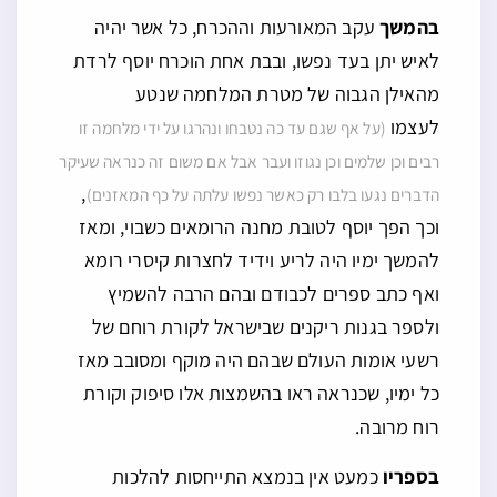
בהמשך
עקב המאורעות וההכרח, כל אשר יהיה
לאיש יתן בעד נפשו, ובבת אחת הוכרח יוסף לרדת
מהאילן הגבוה של מטרת המלחמה שנטע
לעצמו
(על אף שגם עד כה נטבחו ונהרגו על ידי מלחמה זו
רבים וכן שלמים וכן נגוזו ועבר אבל אם משום זה כנראה שעיקר
,
הדברים נגעו בלבו רק כאשר נפשו עלתה על כף המאזנים)
וכך הפך יוסף לטובת מחנה הרומאים כשבוי, ומאז
להמשך ימיו היה לריע וידיד לחצרות קיסרי רומא
ואף כתב ספרים לכבודם ובהם הרבה להשמיץ
ולספר בגנות ריקנים שבישראל לקורת רוחם של
רשעי אומות העולם שבהם היה מוקף ומסובב מאז
כל ימיו, שכנראה ראו בהשמצות אלו סיפוק וקורת
רוח מרובה.
בספריו
כמעט אין בנמצא התייחסות להלכות