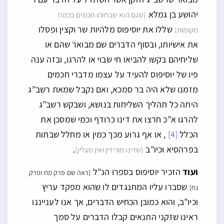
יהושע בן גמלא
(שגם הוא שבחוהו חכמים בכמה
שללו את יוסיפוס מלהיות שר וקצין ופסלו
מקומות)
את אישיותו, ובסוף הדברים שם מבואר שהם או
שליחיהם בקשו להביאו חי שבוי או להרגו, ובזה ענה
פיו של יוסיפוס להעיד על עצמו מדברי חכמים
מזמנו שלא היה בר סמכא, ואם נקבל שמאת רשב”ג
היתה כל תהליך השליחות בנושא, ושבקש רשב”ג
להרגו א”כ חרצו את דינו כרודף וכמי שמסכן את
הכלל
[4]
, או אף גרוע מכך כמין או מחלל שבתות
בפרהסיא וכיו”ב
.
(שדינו מורידין ואין מעלין)
ועוד
הזכיר יוסיפוס בספרו הנ”ל
[ראה שם פרק מח ופרק
שסברו עליו המתנגדים לו שהוא מפקד עריץ
נח]
וכיו”ב, והוא כמובן הכחיש הדברים, אך אנו לענייננו
ראינו שזקני התנאים קבלו הדברים על סמך