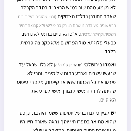
לא נשמע מהם שוב כמ”ש הראב”ד בסדר הקבלה
שאחר החורבן נדלדו הצדוקים
(וכמו שהוכיח בעל דורות
הראשונים מעובדה זו שהם היו רק כח פוליטי ולא קבוצה דתית
, א”כ האיסיים בודאי לא נחשבו
רשמית וקהילה ערכית)
כבעלי פלוגתא מול הפרושים אלא כקבוצה פרטית
בלבד.
ואמרו
בירושלמי
לא גלו ישראל עד
[סנהדרין פ”י ה”ה]
שנעשו עשרים וארבע כתות של מינים, והרי לא
פירטו את כל הכתות שהיו אז קיימות, מלבד יוסיפוס
שהיתה לו זיקה אישית וצורך אישי לפרט את
האיסיים.
יש
לציין כי גם רבו של יוסיפוס ששמו היה בונוס, כפי
שהוא מתואר בספרו חיי יוסף נראה שאורח חייו היו
מעין אורח החיים האיסיים, במוצהר או שלא