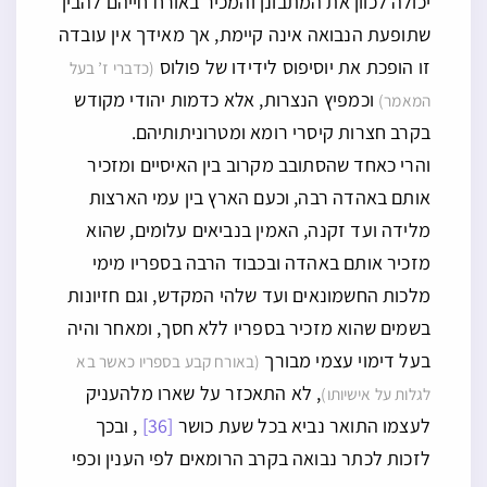
יכולה לכוון את המתבונן והמכיר באורח חייהם להבין
שתופעת הנבואה אינה קיימת, אך מאידך אין עובדה
זו הופכת את יוסיפוס לידידו של פולוס
(כדברי ז’ בעל
וכמפיץ הנצרות, אלא כדמות יהודי מקודש
המאמר)
בקרב חצרות קיסרי רומא ומטרוניתותיהם.
והרי כאחד שהסתובב מקרוב בין האיסיים ומזכיר
אותם באהדה רבה, וכעם הארץ בין עמי הארצות
מלידה ועד זקנה, האמין בנביאים עלומים, שהוא
מזכיר אותם באהדה ובכבוד הרבה בספריו מימי
מלכות החשמונאים ועד שלהי המקדש, וגם חזיונות
בשמים שהוא מזכיר בספריו ללא חסך, ומאחר והיה
בעל דימוי עצמי מבורך
(באורח קבע בספריו כאשר בא
, לא התאכזר על שארו מלהעניק
לגלות על אישיותו)
לעצמו התואר נביא בכל שעת כושר
[36]
, ובכך
לזכות לכתר נבואה בקרב הרומאים לפי הענין וכפי