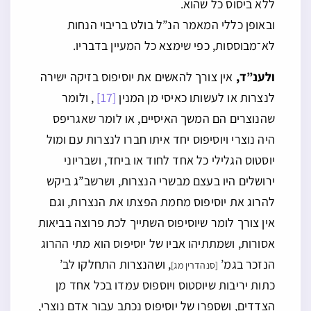
ללא ביסוס כל שהוא.
ובאופן כללי המאמר הנ”ל בולט בריבוי הנחות
לא־מבוססות, כפי שימצא כל המעיין בדבריו.
ולענ”ד,
אין צורך להאשים את יוסיפוס בזיקה ישירה
לנצרות או לעשותו כאיסי מן המנין
[17]
, ולומר
שהנוצרים הם המשך האיסיים, או לומר שאגריפס
היה נוצרי ויוסיפוס יחד איתו חברו לנצרות עם ומול
יוסטוס הגלילי כל אחד לחוד או ביחד, ושבריוני
ירושלים היו בעצם מבשרי הנצרות, ושרשב”ג ביקש
להרוג את יוסיפוס מחמת הפצתו את הנצרות, וגם
אין צורך לומר שיוסיפוס השתייך לכת פרוצה בביאות
אסורות, ושמתתיהו אביו של יוסיפוס הוא מתי ההרוג
הנזכר בגמ’
, ושהנצרות התחלקו לב’
[סנהדרין מג]
כתות יריבות שיוסטוס ויוספוס עמדו בכל אחד מן
הצדדים, ושספרו של יוסיפוס נכתב עבור אדם נוצרי,