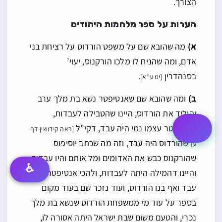
הצורך.
הערות על ספר מלחמות היהודים
א)
מה שהובא שם על משפט הורדוס על רציחת בני
אדם, ומה שהניח לו מלכו הורקנוס, יעוי’
בסנהדרין
.
[יט ע”א]
ב)
ומה שהובא שם שאנטיפטר נשא בת מלך ערב
והוליד את הורדוס, היינו שהטבילה לעבדות,
ואנטיפטר עצמו נמי היה עבד, דקי”ל
[ראה קידושין דף
שהורדוס היה עבד, וזה מה שכתב יוסיפוס
ע]
שהורקנוס כבש את האדומים ומל אותם והיו עבדים,
♿
והיינו דהמילה היתה לעבדות, ולהכי אנטיפטר היה
עבד ואף בנו הורדוס, ועוד נזכר שם בעוד מקום
בספר על עוד מי ממשפחת הורדוס שנשא בת מלך
נכרי, והטעם משום שבת ישראל היתה אסורה לו,