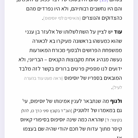
והם היו נחשבים רבותיהם, ולא היו נפרדים מהם
כהצדוקים והנוצרים
.
(והאיסיים לפי יוסיפוס)
עוד
יש לציין על השתלשלותו של אלעזר בן ענני
שהוא כמעשהו בראשונה מעיקרו בא לכאורה
ממשפחת הפרושים ולבסוף מכורח המאורעות
נעשה מנהיג אחת מקבוצות הקנאים – הבריוני, ולא
ידועים לנו מספיק פרטים ברורים בקשר לזה מלבד
המובאים בספריו של יוסיפוס
(וראה מעט עוד בהערה
.
לעיל)
ולגוף
מה שנתבאר לענין אמינותו של יוסיפוס, עי’
גם במאמרו של זלוטניק
[הוב”ד בקובץ סיני כרך כו, להלן
שהראה כמה שינה יוסיפוס בסיפורי קאיוס
בקיצור: ז’]
קיסר מתוך עדות של חכם יהודי שהיה שם בעצמו
אז.