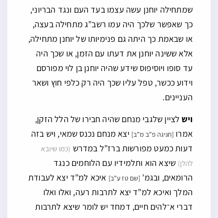
שמתחילה יוחנן עשה עצמו בעד העם ונגד הבריוני,
כך שאפשר שלכך היה עמו רשב”ג מתחילה בעצה,
או שבאמת כך היתה גם פנימיותו של יוחנן מתחילה,
אלא ששינה יוחנן את דעתו עם הזמן, או שכך היה
עד סופו ויוסיפוס שידע שהיה יוחנן בן לוי מפורסם
וידוע ככשר, טפל עליו שכך היה רק כלפי חוץ ושאר
העניינים.
ויש
לציין שלגבי מנחם שהיה חבירו של הלל הזקן,
אמרו
יצא מנחם נכנס שמאי, ויש בזה
[חגיגה פ”ב מ”ב]
דעות כמעט מפורשות ברז”ל במדרש
(כמו שיובא
שיצא הוא ותלמידיו עם הלוחמים כנגד
להלן)
הרומאים, ובגמ’
איכא למ”ד יצא לעבודת
[שם טז ע”ב]
המלך ואיכא למ”ד יצא לתרבות רעה, ואלו ואלו
דברי א־להים חיים, דמחד יש לומר שיצא לתרבות