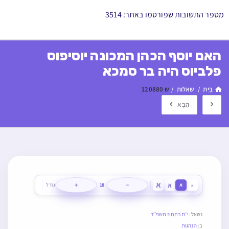
מספר התשובות שפורסמו באתר: 3514
האם יוסף הכהן המכונה יוסיפוס
פלביוס היה בר סמכא
בַּיִת
/
שאלות
/
ש 120880
הַבָּא
א
א
+
−
א
18
גודל
א
נשאל:
י״ח בתמוז תשפ״ד
ב:
הנהגות