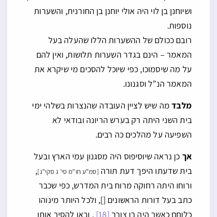
ושיוחנן בן לוי היה אולי יוחנן בן החורנית, והשערות
נוספות.
רובם ככולם של ההשערות הללו שהעלה בעל
המאמר – הינם בגדר השערות תלושות, ואין להם
על מה שיסמוכו, כפי שיוכל להסכים מי שיקרא את
המאמר הנ”ל וסגנונו.
מלבד
מה שיש לציין העובדה שהנצרות בשלהי ימי
בית השני היתה רק בערש הריונה ובודאי לא
השפיעה על מהלכים כה רבים.
אך
כן נראה שיוסיפוס היה מסגנון עמי הארץ ובעל
בית שדעתו היפך דעת תורה
,
[סמ”ע חו”מ סי’ ג סקי”ג]
ורוחו היתה רחוקה מרוח בית המדרש, כפי שכבר
כתב בעל דורות הראשונים [], ולכל היותר מינוהו
כלוחם כאשר היה בו צורך
[18]
, ובאו להסיר אותו