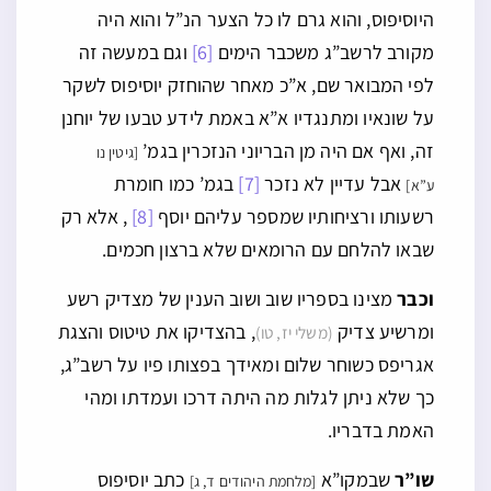
היוסיפוס, והוא גרם לו כל הצער הנ”ל והוא היה
מקורב לרשב”ג משכבר הימים
[6]
וגם במעשה זה
לפי המבואר שם, א”כ מאחר שהוחזק יוסיפוס לשקר
על שונאיו ומתנגדיו א”א באמת לידע טבעו של יוחנן
זה, ואף אם היה מן הבריוני הנזכרין בגמ’
[גיטין נו
אבל עדיין לא נזכר
[7]
בגמ’ כמו חומרת
ע”א]
רשעותו ורציחותיו שמספר עליהם יוסף
[8]
, אלא רק
שבאו להלחם עם הרומאים שלא ברצון חכמים.
וכבר
מצינו בספריו שוב ושוב הענין של מצדיק רשע
ומרשיע צדיק
, בהצדיקו את טיטוס והצגת
(משלי יז, טו)
אגריפס כשוחר שלום ומאידך בפצותו פיו על רשב”ג,
כך שלא ניתן לגלות מה היתה דרכו ועמדתו ומהי
האמת בדבריו.
שו”ר
שבמקו”א
כתב יוסיפוס
[מלחמת היהודים ד, ג]