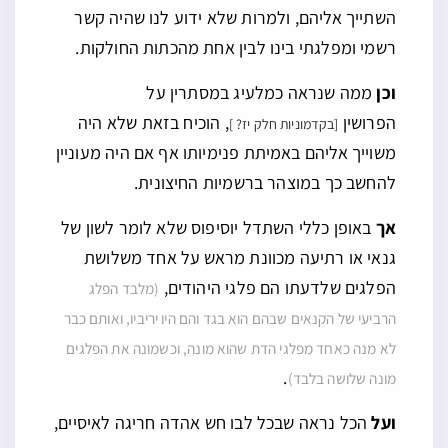
השתייך אליהם, ולמרות שלא ידוע לנו שהיה קשר
רשמי ומפלגתי בינו לבין אחת מהכתות החולקות.
וכן
ממה שנראה כמלעיג במסתרין על
הפרושין
, הוכיח בזאת שלא היה
[בקדמוניות חלק יז? ]
משוייך אליהם באמיתת פנימיותו אף אם היה מעוניין
להחשב כך במוצהר ברשמיות החיצונית.
אך
באופן כללי השתדל יוסיפוס שלא לומר לשון של
גנאי או רתיעה מכוונת מראש על אחד משלושת
הפלגים שלדעתו הם פלגי היהודים,
(מלבד הפלג
הרביעי של הקנאים שבהם הוא בגד והם היו יריביו, ואותם כבר
לא מנה כאחד מפלגי הדת שהוא מונה, וכשמונה את הפלגים
.
מונה שלושה בלבד)
ועל
הכל נראה שבכל לבו חש אהדה חריגה לאיסיים,