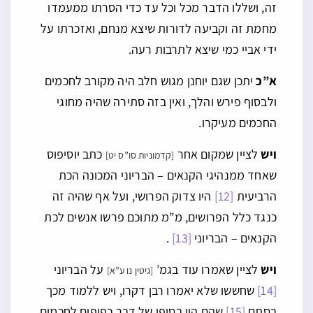
זה, ושללו הדבר מכל וכל עד כדי הסרתו ממעמדו
מחמת זה וקביעה לדורות שיצא מנחם, ואזכרתו על
ידי אביי כמי שיצא לתרבות רעה.
א”כ
יתכן שגם יוחנן מגוש חלב היה מקורב לחכמים
ולבסוף פירש והלך, ואין בזה סתירה שהיה מחוגי
החכמים מעיקרו.
ויש
לציין שמקום אחר
כתב יוסיפוס
[קדמוניות סו”ס יט]
שאחד ממנהיגי הקנאים – הבריוני המכונה הכת
הרביעית
[12]
היו צדוק הפרושי, ועל אף שהיה זה
כנגד כלל הפרושים, מ”מ מתוכם פרשו אנשים לכת
הקנאים – הבריוני
[13]
.
ויש
לציין שאמרו עוד בגמ’
על הבריוני
[גיטין נו ע”א]
[14]
שחששו שלא יאמרו רבן דקרו, ויש ללמוד מכך
בסתם
[15]
שהם היו בסופו של דבר כפופים לחכמים,