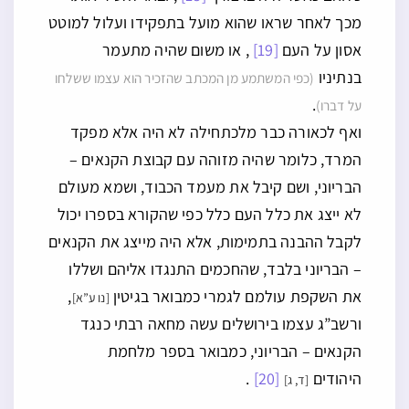
מכך לאחר שראו שהוא מועל בתפקידו ועלול למוטט
אסון על העם
[19]
, או משום שהיה מתעמר
בנתיניו
(כפי המשתמע מן המכתב שהזכיר הוא עצמו ששלחו
.
על דברו)
ואף לכאורה כבר מלכתחילה לא היה אלא מפקד
המרד, כלומר שהיה מזוהה עם קבוצת הקנאים –
הבריוני, ושם קיבל את מעמד הכבוד, ושמא מעולם
לא ייצג את כלל העם כלל כפי שהקורא בספרו יכול
לקבל ההבנה בתמימות, אלא היה מייצג את הקנאים
– הבריוני בלבד, שהחכמים התנגדו אליהם ושללו
את השקפת עולמם לגמרי כמבואר בגיטין
,
[נו ע”א]
ורשב”ג עצמו בירושלים עשה מחאה רבתי כנגד
הקנאים – הבריוני, כמבואר בספר מלחמת
היהודים
[20]
.
[ד, ג]