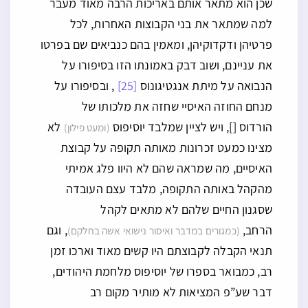
שכן הוא מתאר אותם באריכות הרבה מאוד מעבר
למה שמתאר את בני הקבוצות האחרות, לכל
פרטיהן ודקדוקיהן, ומאמין בהם כנביאים שם בפרטו
את עניינם, ושוב דבק באמונתו הזו בסיפורו על
הנבואה על מיתת אנגטיגונוס
[25]
, ובסיפורו על
מנחם החוזה האיסיי שחזה את מלכותו של
הורדוס [], ויש לציין שמלבד יוסיפוס
לא
(ומעט פילון)
מצינו כמעט זכרונות מאותה תקופה על קבוצת
האיסיים, מה שמראה שהם לא היוו פלג אמיתי
מהקהל באותה התקופה, מלבד עצם העובדה
שסגנון החיים שלהם לא מתאים לקהל
הרחב,
, וגם
(כמגורים במדבר ואיסור נישואי אשה בחלקם)
תנאי הקבלה לקבוצתם היו קשים מאוד וארכו זמן
רב, כמבואר בספרו של יוסיפוס מלחמת היהודים,
דבר שע”פ המציאות לא מותיר מקום רב