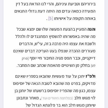
בירוריהם וטביעת עיניהם, והרי לנו הודאת בעל דין
המעידה כמאה עדים מה היתה דעת גדולי התנאים
באותה תקופה על אישיותו
[5]
.
והנה
המעיין בהצעת המעשה שלו שם ימצא שבכל
מה שהיה באפשרותו להשמיץ המתנגדים לו ולהלל
ולשבח את עצמו היה מרבה בזה, עי”ש, והדברים
מעוררים ההכרה שנפלו בעט העריכה דברים שאינם
דייקניים, וכבר תפס מגיה החיבור חיי יוסף
[פרק
בחלק מן השינויים מהאמת שכתב שם המחבר.
לט]
ולפ”ז
יתכן על עוד מעשיות שהובאו בספריו שאינם
מדויקים, בפרט מה שהובא לטובת הנאה של יוסיפוס
עצמו, כגון מה שהפריז יוסיפוס ברשעתו של יוחנן בן
לוי מגוש חלב
, מאחר ונתבונן
(במלחמת היהודים ועוד)
שיוחנן מגוש חלב הוא בר פלוגתא הגדול של