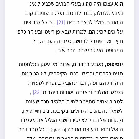
הוא
עצמו היה מסוג בעלי הבתים שכביכול אינו
נמנע מלחלוק כבוד לזרמים ופלגים שונים בקרב
היהודים, כולל לנוצרים דאז
[21]
, וכולל לנביאים
עלומים למיניהם, למרות שבאופן רשמי ובעיקר כלפי
חוץ הוא השתדל להחשב כמזדהה עם הקהל
המבוסס והעיקרי שהם הפרושים.
יוסיפוס,
מטבע הדברים, שרוב ימיו עסק במלחמות
חזית בקרבות ובבילוי בבתי הקיסרים, לא הכיר את
היהדות הצרופה, דבר שהוביל בספריו לטעויות
בפרטי ההלכה והאגדה ויסודות היהדות
[22]
,
למרות שהיה מתיימר להיות תלמיד חכם שעונה
לשאלות הכהנים הגדולים ובקי בכתובים
,
[חיי יוסף? ]
ולמרות שלדבריו לא יסירו יושבי הגליל את מעמדו
הואיל והוא יודע את התורה
, וכל ספריו הם
[חיי יוסף? ]
סיפורי מלכים ומלחמות החצרות ויריביהם, מלכי