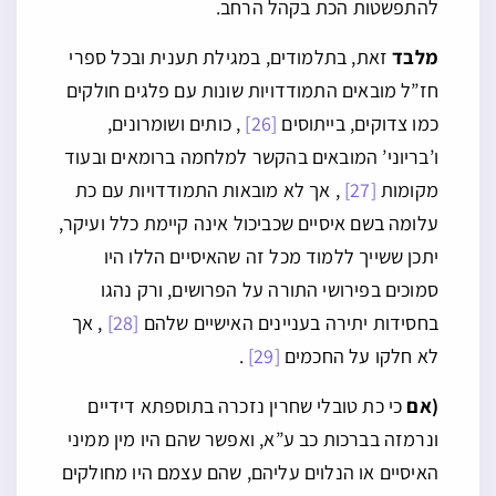
להתפשטות הכת בקהל הרחב.
מלבד
זאת, בתלמודים, במגילת תענית ובכל ספרי
חז”ל מובאים התמודדויות שונות עם פלגים חולקים
כמו צדוקים, בייתוסים
[26]
, כותים ושומרונים,
ו’בריוני’ המובאים בהקשר למלחמה ברומאים ובעוד
מקומות
[27]
, אך לא מובאות התמודדויות עם כת
עלומה בשם איסיים שכביכול אינה קיימת כלל ועיקר,
יתכן ששייך ללמוד מכל זה שהאיסיים הללו היו
סמוכים בפירושי התורה על הפרושים, ורק נהגו
בחסידות יתירה בעניינים האישיים שלהם
[28]
, אך
לא חלקו על החכמים
[29]
.
(אם
כי כת טובלי שחרין נזכרה בתוספתא דידיים
ונרמזה בברכות כב ע”א, ואפשר שהם היו מין ממיני
האיסיים או הנלוים עליהם, שהם עצמם היו מחולקים