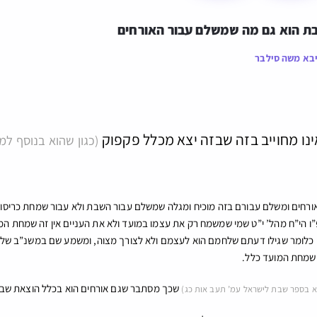
ת הוא גם מה שמשלם עבור האורחים
בא משה סילבר
ינו מחוייב בזה שבזה יצא מכלל פקפוק
(כגון שהוא בנוסף ל
ורחים ומשלם עבורם בזה מוכיח ומגלה שמשלם עבור השבת ולא עבור שמחת כריס
 הי”ח מהל’ י”ט שמי שמשמח רק את עצמו במועד ולא את העניים אין זה שמחת המו
 כלומר שגילו דעתם שלחמם הוא לעצמם ולא לצורך מצוה, ומשמע שם במשנ”ב שלהכ
 שמחת המועד כלל.
שכך מסתבר שגם אורחים הוא בכלל הוצאת שבת, ו
א בספר שבת לישראל עמ’ תעב אות כג)