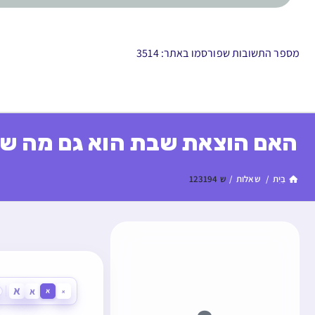
מספר התשובות שפורסמו באתר: 3514
האם הוצאת שבת הוא גם מה ש
בַּיִת
/
שאלות
/
ש 123194
א
א
א
א