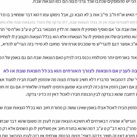
 הכי יש מהפוסקים שכתבו שכל צרכי מצוה הם כמו הוצאות שבת.
האיש או”ח ח”ב פי”ב אות ב לא הובא כן, אבל נימוקו עמו דהוא דבר שמחוייב בו מד
ורחים לסעודות שבת אין זה בגדר הוצאות שבת, דזה צדקה שלו והגדר בהוצאות שבת שלא נחשב
ות שבת וכו’ אם מוסיף מוסיפין לו והשווה זה לדין המבואר בב”ק ט ע”ב ואו”ח סי’ ת
א מחיובים שלו אין מוסיפין לו על הוצאותיו אלא הוא בכלל הוצאות הקצובין לו למח
א”כ אפשר דגם להגרי”ש מי שמכניס אורח יותר מחיובו לא מיירי בזה הגרי”ש להדיא,
ד באורחים יותר מיכולותיו נכנס בזה לנידון האם הוצאות שבת הם גם באופן של הפרז
 לענין אם הוצאות לצורך האורחים הוא בכלל הוצאת שבת או לא
סי’ שלג דהמבואר מדבריו דלא חשיב סעודת מצוה מה שמזמין לשבת חבירו לסעוד אצלו
אם ראובן הזמין אדם כזה לביתו ובא שמעון והזמינו לסעודה שלאחריה אם גם זה חש
 דחובה שהוא כצדקה לבין הכנסת חבירו לאכול דאין זה כדיני צדקה.
מזמין חבירו לאכול אצלו באופן שאינו עושה כן מתורת חיוב הוא בכלל הוצאות שבת ש
הגריש”א שהורה דבאורחים לא חשיבא הוצאת שבת לענין זה משום שהוא דבר שבחוב
מהר”ן בהא דב”ק ט ע”ב דמה שהוא בתורת חיוב אין משלימין לו מן השמים אלא רק מ
יובא דאין זה חשיב צדקה דאפי’ מצות הכנסת אורחים אין בזה לענין המבואר שם בסי’