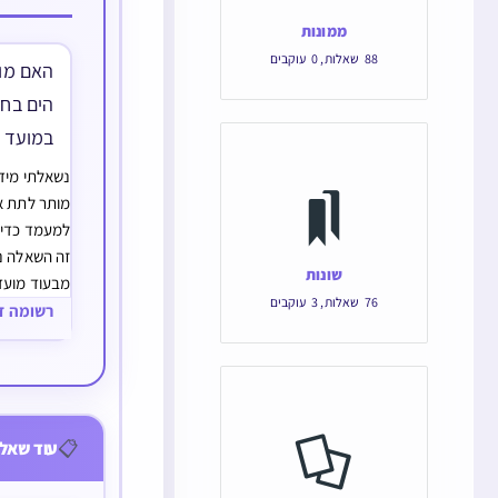
ממונות
88
שאלות
,
0
עוקבים
האם מו
הים בח
במועד ל
נשאלתי מיד
מותר לתת א
למעמד כדי 
זה השאלה נ
שונות
מבעוד מועד
76
שאלות
,
3
עוקבים
תלוי גם בכמ
רשומה ד
כולם נתבארו
המפורסמים,
📋
עוד שאלו