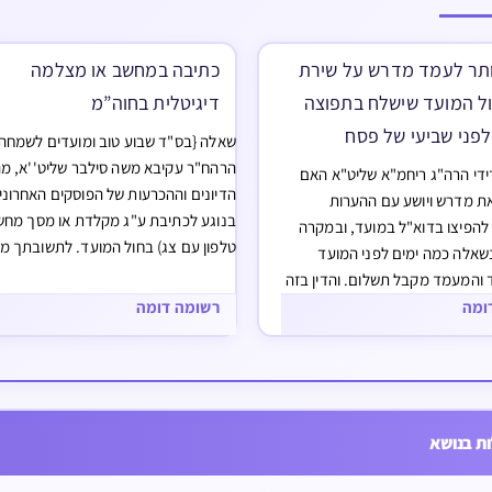
תר לעמד מדרש על שירת
כתיבה במחשב או מצלמה
ול המועד שישלח בתפוצה
דיגיטלית בחוה”מ
פני שביעי של פסח
שאלה {בס"ד שבוע טוב ומועדים לשמחה 
הרהח"ר עקיבא משה סילבר שליט''א, מ
ידי הרה"ג ריחמ"א שליט"א האם
הדיונים וההכרעות של הפוסקים האחרוני
ת מדרש ויושע עם ההערות
בנוגע לכתיבת ע"ג מקלדת או מסך מחשב
להפיצו בדוא"ל במועד, ובמקרה
טלפון עם צג) בחול המועד. לתשובתך מ
שאלה כמה ימים לפני המועד
אודה מקרב לבי, ובברכת התורה ובברכת
 והמעמד מקבל תשלום. והדין בזה
כהנים.} תשובה מוצאי יו"ט הראשון של פ
ה גדרים וצדדים ופרטים שלא
ומה
רשומה דומה
פעיה"ק ירושלם תובב"א…
 היטב כל הצורך בדברי הפוסקים
 וכמו שיתבאר,…
ת בנושא