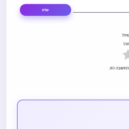
שלח
ית?
תה!
התשובה הזו.