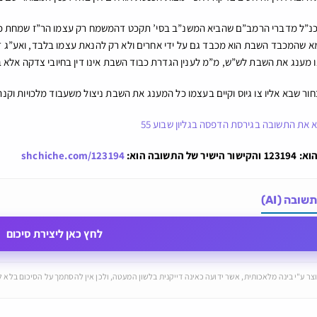
 כנ”ל מדברי הרמב”ם שהביא המשנ”ב בסי’ תקכט דהמשמח רק עצמו הר”ז שמחת כרי
א שהמכבד השבת הוא מכבד גם על ידי אחרים ולא רק להנאת עצמו בלבד, ואע”ג
נו מענג את השבת לש”ש, מ”מ לענין הגדרת כבוד השבת אינו דין בחיובי צדקה א
ור שבא אליו צו גיוס וקיים בעצמו כל המענג את השבת ניצול משעבוד מלכויות וקנה 
א את התשובה בגירסת הדפסה בגליון שבוע 55
 התשובה הוא:
shchiche.com/123194
ובה (AI)
לחץ כאן ליצירת סיכום
צר ע"י בינה מלאכותית, אשר ידועה כאינה דייקנית בלשון המעטה, ולכן אין להסתמך על הסיכום בלא לע