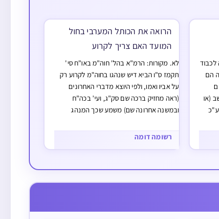
הרואה את הכותל המערבי בחול
המועד האם צריך לקרוע
לכבוד
לא. מקורות: הרמ"א בהל' חוה"מ באו"ח סי'
ה הם
תקמז ס"ו הביא דיש שנהגו בחוה"מ לקרוע רק
ם
על אביו ואמו, ולפי היוצא מדברי האחרונים
 (או
(ראה מחזיק ברכה שם סק"ג, ועי' בכה"ח
ע"כ
ובמשנה אחרונה שם) משמע שכך המנהג
הנפוץ כיום בין אשכנזים ובין ספרדים לקרוע רק
סח
על אביו ואמו, ולפ"ז לכאורה כ"ש דקריעה…
רשומה דומה