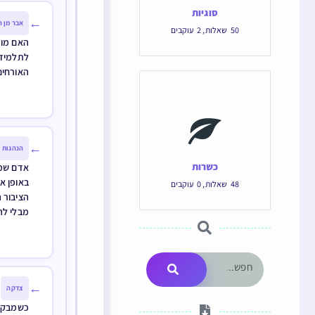
סוגיות
←
אבר מן ה
50
שאלות
,
2
עוקבים
האם מו
לתלמידי
האורחים
←
הנהגות
כשרות
אדם שמ
באופן א
48
שאלות
,
0
עוקבים
הציבור 
מבלי לה
←
צדקה
כשמבקש