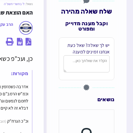
נשאל:
ל׳ בתשרי תשפ״ה
שלח שאלה מהירה
האם הוצאת שב
וקבל מענה מדוייק
הרב עקי
ומפורט
יש לך שאלה? שאל כעת
אנחנו זמינים למענה
כן, ועכ”פ כשא
מקורות:
אדרבה כשמזמין א
וכמ”ש הרמב”ם פ”ו
נושאים
לחמם לנפשם וגו’
דבלא זה לא קיים
וכ”כ הגרח”ק
(הוב