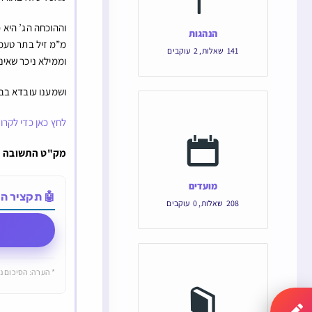
וההוכחה הג’ היא
הנהגות
מ”מ זיל בתר טעמ
141
שאלות
,
2
עוקבים
וממילא ניכר שאי
ושמענו עובדא בבח
לחץ כאן כדי לקרו
מק"ט התשובה הוא: 123194 והקישור הישיר של
מועדים
🤖 תקציר התש
208
שאלות
,
0
עוקבים
* הערה: הסיכום נו