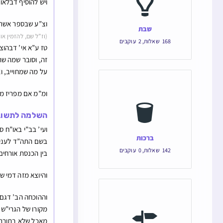
ויש להוסיף דבלאו
וצ”ע שבספר אשרי 
שבת
(וז”ל שם, להזמין א
168
שאלות
,
2
עוקבים
טז ע”א אי’ דבהוצא
זה, וסובר שמה שהו
על מה שמחוייב, ו
ומ”מ אם מפריז מאו
השלמה לתשובה
ועי’ בב”י באו”ח 
ברכות
בשם התה”ד לענין 
142
שאלות
,
0
עוקבים
בין הכנסת אורחים
והיוצא מזה דמי ש
וההוכחה הב’ דגם 
מקורו של הגרי”ש 
מאכל שלא בתורת ח