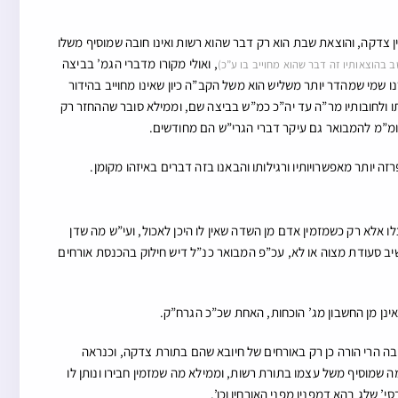
ין צדקה, והוצאת שבת הוא רק דבר שהוא רשות ואינו חובה שמוסיף משלו
, ואולי מקורו מדברי הגמ’ בביצה
 בהוצאותיו זה דבר שהוא מחוייב בו ע”כ)
רנו שמי שמהדר יותר משליש הוא משל הקב”ה כיון שאינו מחוייב בהידור
ייתו ולחובותיו מר”ה עד יה”כ כמ”ש בביצה שם, וממילא סובר שההחזר רק
 ומ”מ להמבואר גם עיקר דברי הגרי”ש הם מחודשים.
ה יותר מאפשרויותיו ורגילותו והבאנו בזה דברים באיזהו מקומן.
 אלא רק כשמזמין אדם מן השדה שאין לו היכן לאכול, ועי”ש מה שדן
יב סעודת מצוה או לא, עכ”פ המבואר כנ”ל דיש חילוק בהכנסת אורחים
אינן מן החשבון מג’ הוכחות, האחת שכ”כ הגרח”ק.
ה הרי הורה כן רק באורחים של חיובא שהם בתורת צדקה, וכנראה
ה שמוסיף משל עצמו בתורת רשות, וממילא מה שמזמין חבירו ונותן לו
 שלג בהא דמפנין מפני האורחין וכו’.