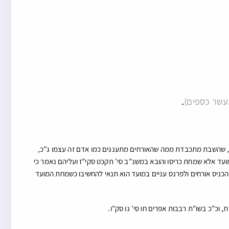
.
מעשר כספים)
ו, שהשבת מתכבדת ממה שהאורחים מתענגים כמו אדם זה עצמו ג”כ,
עד אלא שמחת כריסו והובא במשנ”ב סי’ תקכט סקי”ז ועליהם נאמר כי
ניס אורחים ולפרנס עניים במועד הוא תנאי להחשיבו כשמחת המועד
כ”כ בשו”ת רבבות אפרים חו סי’ נו סק”ו.