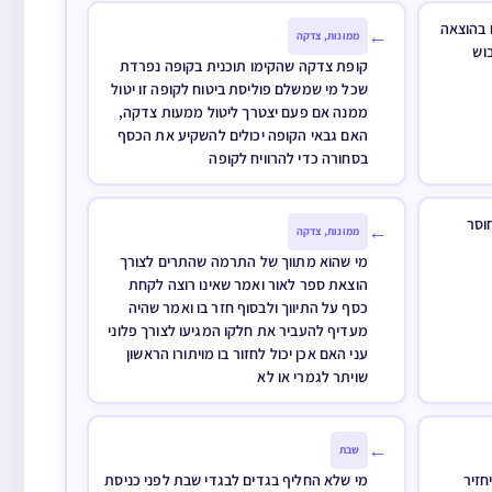
 בהוצאה
←
ממונות, צדקה
וש
קופת צדקה שהקימו תוכנית בקופה נפרדת
שכל מי שמשלם פוליסת ביטוח לקופה זו יטול
ממנה אם פעם יצטרך ליטול ממעות צדקה,
האם גבאי הקופה יכולים להשקיע את הכסף
בסחורה כדי להרוויח לקופה
וסר
←
ממונות, צדקה
מי שהוא מתווך של התרמה שהתרים לצורך
הוצאת ספר לאור ואמר שאינו רוצה לקחת
כסף על התיווך ולבסוף חזר בו ואמר שהיה
מעדיף להעביר את חלקו המגיעו לצורך פלוני
עני האם אכן יכול לחזור בו מויתורו הראשון
שויתר לגמרי או לא
←
שבת
חזיר
מי שלא החליף בגדים לבגדי שבת לפני כניסת