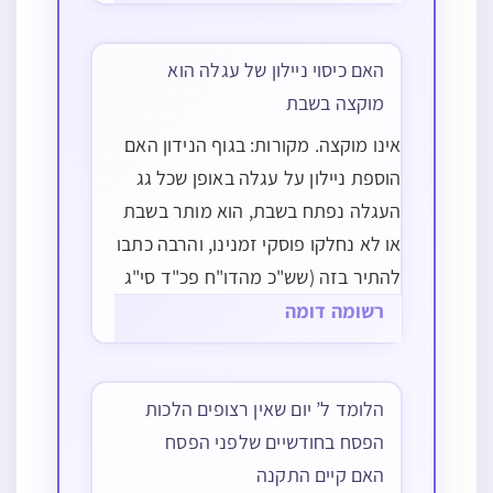
שאינו בן קיימא כלל משמע שאין לו צד
שהוא אונן, והגרע"א ביו"ד…
האם כיסוי ניילון של עגלה הוא
מוקצה בשבת
אינו מוקצה. מקורות: בגוף הנידון האם
הוספת ניילון על עגלה באופן שכל גג
העגלה נפתח בשבת, הוא מותר בשבת
או לא נחלקו פוסקי זמנינו, והרבה כתבו
להתיר בזה (שש"כ מהדו"ח פכ"ד סי"ג
ובהערה מד בשם הגרשז"א, שו"ת באר
רשומה דומה
משה ח"ו סי' צז, הגרנ"ק הובא בארחות
שבת פ"ט הערה מד), אבל…
הלומד ל’ יום שאין רצופים הלכות
הפסח בחודשיים שלפני הפסח
האם קיים התקנה