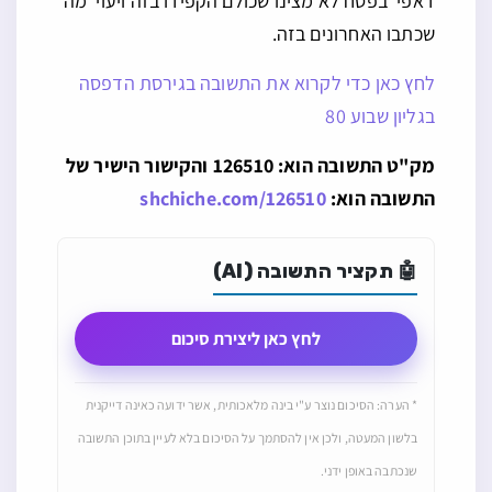
דאפי’ בפסח לא מצינו שכולם הקפידו בזה ויעוי’ מה
שכתבו האחרונים בזה.
לחץ כאן כדי לקרוא את התשובה בגירסת הדפסה
בגליון שבוע 80
מק"ט התשובה הוא: 126510 והקישור הישיר של
התשובה הוא:
shchiche.com/126510
🤖 תקציר התשובה (AI)
לחץ כאן ליצירת סיכום
* הערה: הסיכום נוצר ע"י בינה מלאכותית, אשר ידועה כאינה דייקנית
בלשון המעטה, ולכן אין להסתמך על הסיכום בלא לעיין בתוכן התשובה
שנכתבה באופן ידני.