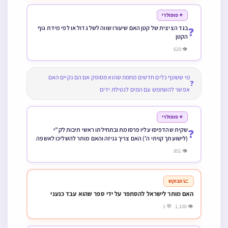
⭐ פופולרי
בגד הציצית של קטן האם שיעורו שווה לשל גדול או לפי מידת גוף
❓
הקטן
👁 620
מי ששטף כלים חדשים מחמת שהוא מסופק אם הם נקיים האם
❓
אפשר להשתמש עם המים לנטילת ידים
⭐ פופולרי
שקית שהדפיסו עליו פרסומת ובתחילתו ראשי תיבות לק”י
❓
(לישועתך קויתי ה’) האם צריך גניזה והאם מותר להשליכו לאשפה
👁 851
📈 מבוקש
האם מותר לישראל להסתפר על ידי ספר שהוא עבד כנעני
👁 1,100 💬 1