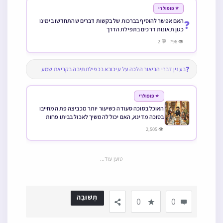
⭐ פופולרי
האם אפשר להוסיף בברכות של בקשות דברים שהתחדשו בימינו
❓
כגון תאונות דרכים בתפילת הדרך
👁 796 💬 2
❓
בענין דברי הביאור הלכה על עיכובא בכפילת תיבה בקריאת שמע
⭐ פופולרי
האוכל בסוכה סעודה כשיעור יותר מכביצה פת המחייבו
בסוכה מדינא, האם יכול להמשיך לאכול בביתו פחות
מכשיעור, ומה הדין כשמתחייב לאכול בסוכה רק בצירוף
👁 2,505
שניהם
טוען עוד...
תְשׁוּבָה
0
0