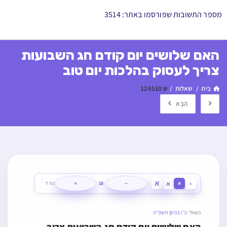
מספר התשובות שפורסמו באתר: 3514
האם שלושים יום קודם חג השבועות
צריך לעסוק בהלכות יום טוב
בַּיִת
/
שאלות
/
ש 126510
הַבָּא
א
א
+
−
א
18
גודל
א
נשאל:
כ״ו בניסן תשפ״ה