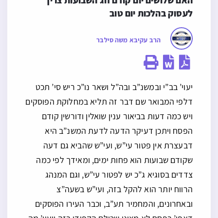
האם שלושים יום קודם חג השבועות צריך 
לעסוק בהלכות יום טוב
הרב עקיבא משה סילבר
יעוי’ בב”י ובמשנ”ב ובה”ל ושאר נו”כ ריש סי’ תכט
דלפי המבואר שם דבר זה תליא במחלוקת הפוסקים
ויש כמה דעות בביאור ענין שואלין ודורשין קודם
הפסח ויתכן דעיקר הדעה לדעת המשנ”ב היא
דבעצרת אין פטור עי”ש, ועי”ש שהביא גם דעה
שקודם שבועות הוא פחות ימים, ומאידך לפי כמה
צדדים בסוגיא ג”כ יש לפטור עי”ש, וגם המנהג
הרווח יותר הוא להקל בזה, ועי”ש בשעה”צ
ובאחרונים, והמחמיר תע”ב, וכבר העירו הפוסקים