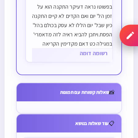
בפשוטו נראה דעיקר התקנה הוא על
זמן הל' יום ואם הקדים לא קיים התקנה
כיון שבל' יום הללו לא עסק בכולם בהל'
הפסח.ויתכן להביא ראיה לזה מדאמרי'
במגילה כט דאם מקדימין הקריאה
דשקלים ל' יום לפני נתינת השקלים
רשומה דומה
הוא דלא כרשב"ג דאמר ב' שבתות,
ומיהו הראיה משם יש לדחות דר"ל…
אישה שאוכלת
סעודת ליל יום
📸
שאלות קשורות עם תמונות
טוב בבית
הכנסת האם
בעלה שאוכל
📋
עוד שאלות בנושא
בבית צריך
להדליק נרות