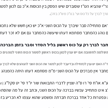
”י שהביא הט”ז שסוברים שיש הפסק בין הכוסות א”כ גם לכוון לפטור
.
רך לברך על כל כוס ועי’ בנו”כ מש”כ בזה)
דאם מתחילה סבר שיברך על הכוס השני א”כ יש כאן חשש שלא נתכו
ם נוהג כהמחבר מסתמא דעתו שיעשה כהמחבר גם אם לא זכר דעת ה
בר לברך רק על כוס ראשון בליל הסדר וסבר בזמן הברכה ש
שלמה לתשובה אם יש ענין לכוון בכוס ראשון לפטור הכוס השני לנוהגים 
ד”ה האם יש ענין לכתחילה ובדיעבד לכוון לפטור את הכוס השני להנוהגים שלא לברך על
חבר אין מברכים על הכוס השני מ”מ מסתמא דעתו היתה כהמנהג שר
ע”א או”ח סי’ רו ס”ה שציין לדברי התבואות שור יו”ד סי’ יט סקל”ג
[הו
”צ אינו מתחייב עכשיו בברכה על הכוס השני, וכתב זה על מה שהסתפ
 ונפטרות כל אחד בברכת חברתה ומשמע שהוא עצמו לא הכריע בזה