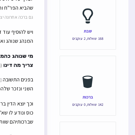
שהביא הפר”ח והר
גם ברכה אחרונה יצט
שבת
ויש להוסיף עוד 
168
שאלות
,
2
עוקבים
המנהג שנוהג וא
מי שנוהג כהמח
צריך מה דינו
(ה
בפנים התשובה
[
השני ונזכר שלהמ
ברכות
וכך יוצא הדין בר
142
שאלות
,
0
עוקבים
כוס ונודע לו שא
שברכותיהם שוות