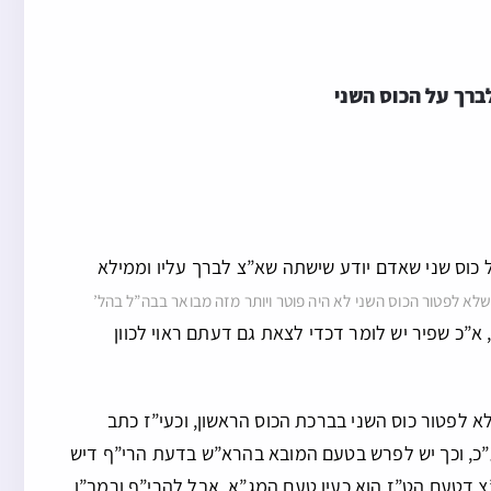
ברך על הכוס השני
 כוס שני שאדם יודע שישתה שא”צ לברך עליו וממילא
שלא לפטור הכוס השני לא היה פוטר ויותר מזה מבואר בבה”ל בהל’
א”כ שפיר יש לומר דכדי לצאת גם דעתם ראוי לכוון
 לפטור כוס השני בברכת הכוס הראשון, וכעי”ז כתב
ע”כ, וכך יש לפרש בטעם המובא בהרא”ש בדעת הרי”ף דיש
צ דטעם הט”ז הוא כעין טעם המג”א, אבל להרי”ף ורמב”ן