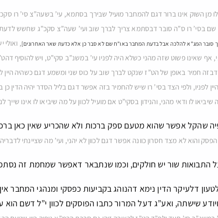
לו מן השוק אינו ברור דגם להמחבר מועיל שבירך בסתמא, עי’ בשעה”צ סי’ רו סקכ
שם בסי’ רו ס”ה סובר דבסתמא צריך לברך שוב ועי’ שעה”צ סקכ”ג שחשש לדעת 
, ואולי 
סובר המג”א להלכה אבל בדעת המחבר באו”ח שם לא סבר כן אלא כדעת שאר האחרונים]
 אף שאינו פשוט שזה מהני כשלא היה לפניו עי’ במשנ”ב סקי”ט, ויש להוסיף דהט”ז
 דבזה חמיר באופן של הט”ז שנקט לברך שוב על כוס שני ומשמע דגם כשהיה היין לפ
יין לפניו, ולפי הצד בסי’ רו שיש להחמיר בזה אפשר דגם בליל הסדר יהיה הדין כ
 שיביאו לו ודאי מהני, והנידון בסקי”ט אם מועיל לכוון על מה שיביאו לו אינו שייך
יה שהקל אפשר שהוא מטעם ספק ברכות ולא שהכריע שאין כאן ברכה
סק והוא לא מצד חסרון כוונה אפשר דגם לכוון לא יהני, ועי’ מה שציינתי לדברי
על התבואות שור יש חולקים, וכמו שנתבאר דאפשר שמחמת זה נסתפ
טעון דלעיקר הדין נימא דהנוהג בקביעות כפסקי ומנהגי המחבר אין
ויודע שישתה, ואע”ג דעל המרור כתבו הפוסקים לכוון י”ל דשם הוא