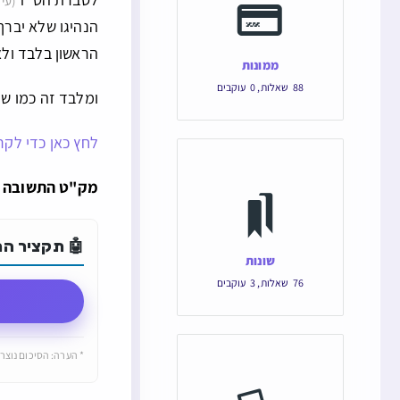
(עי
הנהיגו שלא יברך
הראשון בלבד ולא
ממונות
88
שאלות
,
0
עוקבים
ומלבד זה כמו שנ
לחץ כאן כדי לקר
מק"ט התשובה הוא: 125952 והקישור הישיר ש
🤖 תקציר התש
שונות
76
שאלות
,
3
עוקבים
* הערה: הסיכום נוצר 