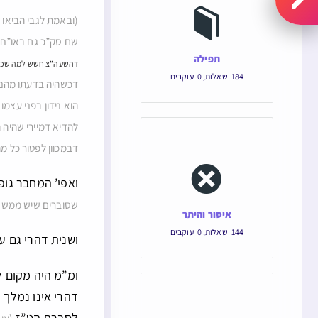
(ובאמת לגבי הביאו 
שם סק”כ גם באו”ח 
תפילה
דהשעה”צ חשש למה שכך 
184
שאלות
,
0
עוקבים
דכשהיה בדעתו מהני,
הוא נידון בפני עצמו
להדיא דמיירי שהיה ה
דבמכוון לפטור כל מה
ואפי’ המחבר גופ
שסוברים שיש ממש הפ
איסור והיתר
144
שאלות
,
0
עוקבים
ושנית דהרי גם 
ומ”מ היה מקום ל
דהרי אינו נמלך 
לסברת הט”ז