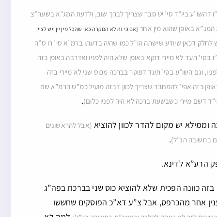
”ו דהשו”ע ביו”ד סי’ יט סבר שצריך לברך שוב, ולדעת המג”א בשעה”צ
המג”א באופן שהוא מין אחר
[אם כי זה לא המקרה כאן שהכל מין יין ויש לציין
יש לחלק דכאן שיודע שישתה הו”ל כמו שהיה בדעתו ברמ”א סי’ רו ס”ה
 בסי’ תעד לא מיירי דוקא באופן שלא היה לפניו ואדרבה באופן כזה
ניו, וגם השו”ע בסי’ תעד דפוטר בברכה מכוס שני לא מיירי בזה
ן באופן כזה אפי’ להמחבר שצריך לכוון דבזה מועיל כמ”ש הרמ”א שם
.
 לני”ד דשם מיירי כשבשעת ברכה לא היה לפניו כלום)
 וממילא יש מקום להדר לכוון להוציא
(אבל להראשונים
.
הם בתשובה הנ”ל)
ק הרע”א לדינא.
 בזה כוונה הפכית שלא להוציא כוס שני בברכת בפה”ג
 ענין אחר מהכרפס, אבל צ”ע דא”כ הפוסקים שחששו
למה לא