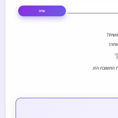
שלח
ושית?
ותה!
 התשובה הזו.