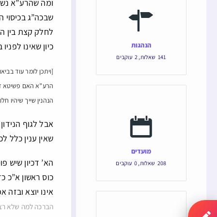
ומה שהרע”א נשאר
שבכה”ג בכיסוי ה
לחלק קצת בין הא
הנהגות
כיון שאינו לפניו
141
שאלות
,
2
עוקבים
[ויתכן לומר עוד בבי
הרע”א האם פשיטא דהפ
הנהנין שייך שיהיו חל
אבל לגוף הנידון
שאין ענין כלל לכ
מועדים
הא’ דכיון שיש פ
208
שאלות
,
0
עוקבים
כוס ראשון א”כ כ
אינו יוצא ובזה 
הברכה למה שלא רצה 