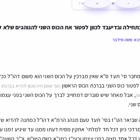
+
−
18
גודל
תחילה ובדיעבד לכוון לפטור את הכוס השני להנוהגים שלא ל
בא משה סילבר
בר סי’ תעד ס”א שאין מברכין על הכוס השני הוא משום דהו”ל ככל
 לפטור כוס השני בברכת הכוס הראשון
(אף שאם היה מכוון להדיא בברכתו 
, אבל מאחר שיש סוברים דמחוייב לברך על הכוס השני בפני עצמו, 
ש)
 שני.
 שביאר הט”ז בסי’ תעד טעם מנהג הרמ”א דהו”ל כמתנה להדיא שלא
דכי כיון דכל חד למלתי’ אתקין מסיח דעתו ממנו עד שיגיע זמנו 
ן דכל אחד מצוה בפני עצמו וכעי”ז במג”א בשם היש”ש, וכ”כ השעה”