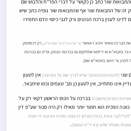
בואות שור כתב כן כקושי’ על דברי הפר”ח והלבוש שם
ק זה של התבואות שור אף שהתבואות שור גופיה כתב שיש
דינו לענין ברכת הנהנים ורק לגבי כיסוי הדם החמירו
ן לצאת הברכה מאחר היכא דאפשר
, רק דנסתפק
(עי’ שו”ע או”ח סי’ קסח סי”ג)
צד בתבוא”ש או דילמא שחלוקים גם בברכות הנהנין, ומ”מ גם בברכות
.
 לפניו, עי’ היטב בתבוא”ש שם]
ס שני
אין לטעון
(להנוהגים כהמחבר שלא לברך שוב על כוס שני)
ין אינו מתחייב, אין לטעון כן מב’ טעמים וכמו שיתבאר.
בברכה על הכוס הראשון דקאי רק על
שציינתי בפנים התשובה)
כוונה הפכית הוא חמור יותר מאילו רק היה סבור שע”פ דין
לעיל לגבי ציצית בבית המרחץ דבכוונה הפכית אין יוצא ידי חובת
.
 הפכית מועלת שלא יצא יד”ח המצוה)