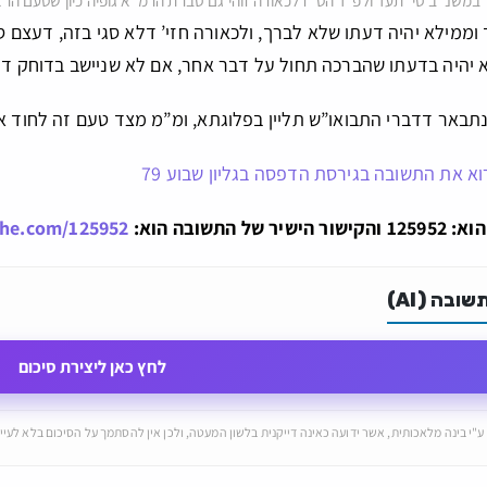
’ במשנ”ב סי’ תעד ולפ”ד הט”ז לכאורה זוהי גם סברת הרמ”א גופיה כיון שטעם ה
 וממילא יהיה דעתו שלא לברך, ולכאורה חזי’ דלא סגי בזה, דעצם ס
 יהיה בדעתו שהברכה תחול על דבר אחר, אם לא שניישב בדוחק דל
תבאר דדברי התבואו”ש תליין בפלוגתא, ומ”מ מצד טעם זה לחוד אם
וא את התשובה בגירסת הדפסה בגליון שבוע 79
ל התשובה הוא:
che.com/125952
ובה (AI)
לחץ כאן ליצירת סיכום
ע"י בינה מלאכותית, אשר ידועה כאינה דייקנית בלשון המעטה, ולכן אין להסתמך על הסיכום בלא לעיין