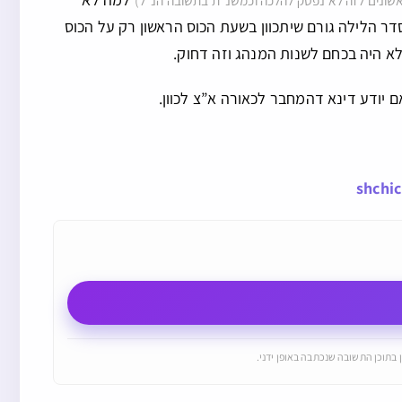
ראשונים לזה לא נפסק להלכה וכמשנ”ת בתשובה הנ”ל)
דר הלילה גורם שיתכוון בשעת הכוס הראשון רק על הכוס
א היה בכחם לשנות המנהג וזה דחוק.
 יודע דינא דהמחבר לכאורה א”צ לכוון.
shchi
 בתוכן התשובה שנכתבה באופן ידני.