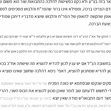
 בזה בצ”ע ולא נקט כפשיטות להלכה כהתבואות שור הוא משום שהת
דם הצריכו ברכה, וממילא אינו ברור שהפר”ח והלבוש מסכימים לפס
ופן שהקשה להאופן של הפר”ח והלבוש שיוצא מדבריו דיתכן שמודים ל
 בשעת הברכה.
אור ספקו של אא”ז הרע”א דזה פשיטא שאם יש כאן פלוגתא יר”ש יוצא ידי שניהם כגו
ר”ח והלבוש מודים לתבואות שור בברכות הנהנין וחלוקים רק בכיסוי הדם כמו שהובא 
וקים בוודאות גם לפי הצד הקודם שמודים בברכות הנהנין מ”מ יהיו חלוקין באופן שלא היה
 בתשובה הנ”ל אם יש ענין לכוון להדיא להוציא מה שישתה אח”כ בכו
וון להדיא שמתכוון להוציא, דאפי’ נימא דהלכה שחשב שאינו מוציא עדי
וסקים שנקטו שבסתמא יש כוונה הפכית
(עי’ ט”ז סי’ תעד ובשאר הפוסקים 
די לחשוש לדעתם טוב לומר שאכן מכוון להוציא את הכוס השני, דהרי 
אפשר דגם התבואו”ש מודה שאין יוצא
(דהרי כך מבואר בט”ז הנ”ל וכן בבה”ל 
לצאת, וכן עיקר הדעה בב”י הל’ שופר להסוברים דמצוות א”צ כוונה דמ”מ כוונה