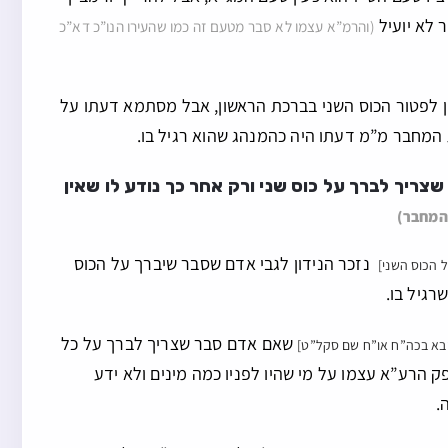
 לא יועיל
(והרמ”א עצמו לא סבר מטעם זה כמו שהעירו הנו”כ דא”כ
ון לפטור הכוס השני בברכת הראשון, אבל מסתמא דעתו על
מחבר מ”מ דעתו היה כהמנהג שהוא רגיל בו.
צריך לברך על כוס שני ורק אחר כך נודע לו שאין
כהמחבר)
נזכר הנידון לגבי אדם שסבר שיברך על הכוס
 הכוס השני]
גיל בו.
שאם אדם סבר שצריך לברך על כל
בא בכה”ח או”ח שם סקל”ט]
ק הרע”א עצמו על מי שהיו לפניו כמה מינים ולא ידע
.