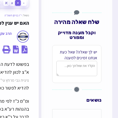
א
א
א
א
נשאל:
י״ז בניסן תשפ״ה
שלח שאלה מהירה
האם יש ענין לכ
וקבל מענה מדוייק
הרב עקי
ומפורט
יש לך שאלה? שאל כעת
אנחנו זמינים למענה
בפשוטו לדעת המח
א”צ לכוון להדיא
ציצית גבי מרחץ עי”
להדיא לפטור כוס
נושאים
ומ”מ כ”ז לפי מה
בהגהות רע”א במר
לברך על כ”א כיו