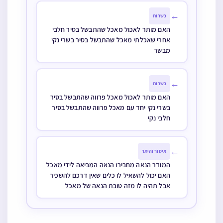
שאם כבר עשה כן ואינו יכול לתקן בקל
(כגון לברך שהכל על סוכריה אם לא
ב-"כללי"
בירך על הסוכריה לפני ברכת המזון)
ספק ברכות להקל, אבל לכתחילה…
מי שלא הספיק לישון ביום פורים
עד שקיבל שבת האם יש ענין שיישן
עכשיו
ידועים דברי הרמ''א בסי' תרצה דאם
ישן אחר שתייתו מקיים עד דלא ידע,
וידועה החקירה בזה האם הוא סיבה או
סימן, דהיינו האם הוא שיעור שתיה
וסימן ששתה דיו או שהוא תנאי לישון
ודין נפרד מלבד השתיה. ושורש הספק
רשומה דומה
בזה הוא בעיקר האם דין שינה כבר
נזכר בעיקר דין הגמרא…