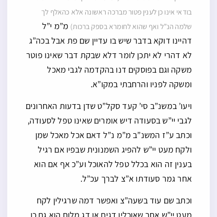
בודאי אינו כן לענין פטור מברכה ראשונה אלא כהאלף לך
מ”מ י”ל
שלמה הנ”ל ואף שהוא לחומרא בספק ברכות)
דהיינו דוקא בדבר שיש בו עדיין שם פת אבל בכה”ג
לא דהרי לא יתכן לומר דלא שבקת דבר שאינו פוטר
משקה וגם בפוסקים דנו בהקדמה לגבי מאכל
ומשקה לפניו והרחבתי במקו”א.
ויעו’ במשנ”ב סי’ קעד סקל”ט שדן בדעות האחרונים
לגבי יי”ש בסעודה דיש אומרים שאינו טפל לסעודה,
וכתב ע”ז המשנ”ב מ”מ נ”ל דאם אכל מאכל שמן
ולקח מעט יי”ש להפיג השמנונית שבפיו אם רגיל
בענין זה הוא בכלל טפל להאוכל וע”כ אף אם הוא
אחר גמר סעודתו א”צ לברך עכ”ל.
וכתב שם עוד בשעה”צ ואפשר דמה שרגילין לקח
מעט יי”ש אחר שאוכלין דגים או דג מלוח הוא גם כן