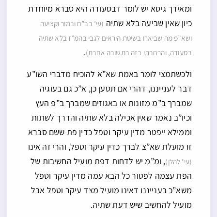
ומאידך גיסא יש לומר דבסעודה היא סברא מיוחדת
כיון שאין שביעה בלא שתיה
(עי’ בב”ח ובמור וקציעה
ושא”פ מה שביארו בשיטת היראים לגבי בהמ”ז בלא שתיה
.
בסעודה, והרחבתי בזה בתשובה אחרת)
ולכשתמצי לומר באמת שא”א להוכיח מדברי השו”ע
דבר לענייננו, דהרי אם תטען כן, א”כ גם בעוגיה
שמברך ב”מ מזונות או באגוזים שמברך ב”פ העץ
וכיו”ב נאמר שאין אכילה בלא שתיה והדרך לשתות
וממילא ייפטר מדין עיקר וטפל כדין פת ששם סברא
זו מועלת שא”צ לברך כדין עיקר וטפל, והרי זה אינו
, ומ”מ יש לדחות דפת מועיל החשיבות של
(עי’ להלן)
הפת עצמה לפטור כל הבא עמה מדין עיקר וטפל
משא”כ בענייננו דאינו מועיל מצד עיקר וטפל אבל
מועיל להחשיב שיש דעת שתיה.