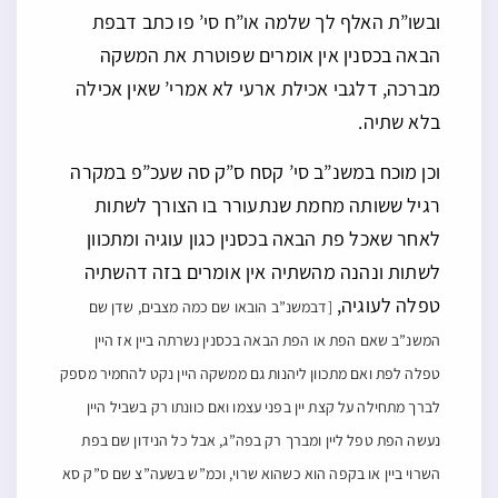
ובשו”ת האלף לך שלמה או”ח סי’ פו כתב דבפת
הבאה בכסנין אין אומרים שפוטרת את המשקה
מברכה, דלגבי אכילת ארעי לא אמרי’ שאין אכילה
בלא שתיה.
וכן מוכח במשנ”ב סי’ קסח ס”ק סה שעכ”פ במקרה
רגיל ששותה מחמת שנתעורר בו הצורך לשתות
לאחר שאכל פת הבאה בכסנין כגון עוגיה ומתכוון
לשתות ונהנה מהשתיה אין אומרים בזה דהשתיה
טפלה לעוגיה,
[דבמשנ”ב הובאו שם כמה מצבים, שדן שם
המשנ”ב שאם הפת או הפת הבאה בכסנין נשרתה ביין אז היין
טפלה לפת ואם מתכוון ליהנות גם ממשקה היין נקט להחמיר מספק
לברך מתחילה על קצת יין בפני עצמו ואם כוונתו רק בשביל היין
נעשה הפת טפל ליין ומברך רק בפה”ג, אבל כל הנידון שם בפת
השרוי ביין או בקפה הוא כשהוא שרוי, וכמ”ש בשעה”צ שם ס”ק סא