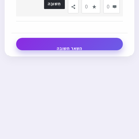
⭐ פופולרי
מוכר שמכר אתרוג במחיר מופרז בקופסה סגורה לטענתו
❓
שהאתרוג מהודר מאוד ונמצא כשר ולא מהודר הדין עם מי
👁 1,102
למה כתב הרע”ב (מע”ש פ”ד מי”א) דוקא השמות קהת דניאל
💬
❓
וטוביה
2
⭐ פופולרי
האם מותר לחבר בשבת משהו למטען כשהמטען כבוי עם שעון
❓
שבת
👁 783
⭐ פופולרי
מת שיש לפניו שני בתים של צידוק הדין ויש ספק לאיזה
בית יכנס האם מותר לכהן להיכנס לשם
👁 986