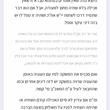
היוצא מזה שאין אומרים בסתמא סברא זו שאין
אכילה בלא שתיה מחוץ לסעודה, אבל אם הוא דבר
שתמיד דרכו לשתות יי”ש אח”כ ושתיה זו טפל לו יש
בזה דיני עיקר וטפל.
(ועי’ סי’ ריב סק”ה בפרטי דין זה דהפטור מברכה על השתיה
היא אם השתיה היא רק כדי להפיג המרירות אבל אם נהנה גם
מהמשקה עצמו צריך לברך עליו ואין בזה עיקר וטפל ובשם
השל”ה הביא שם שטוב למנוע מלהכנס לשאלה זו כי אין רגילין
.
כ”כ להיות בקיאין אם אוכל להפיג המרירות או להנאה)
ואם מכניס את המשקה לפיו עם העוגיה באופן
שהעוגיה שרויה במשקה יש לזה דינים אחרים וכמו
שהתבאר לעיל ע”פ המשנ”ב סי’ קסח.
ומ”מ אם עדיין לא סיים האכילה קודם השתיה או
שהיתה השתיה לפניו על השולחן בשעת הברכה