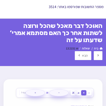
מספר התשובות שפורסמו באתר: 3514
האוכל דבר מאכל שהכל ורוצה
לשתות אחר כך האם מסתמא אמרי’
שדעתו על זה
בַּיִת
/
שאלות
/
ש 132151
הַבָּא
א
א
+
−
א
18
גודל
א