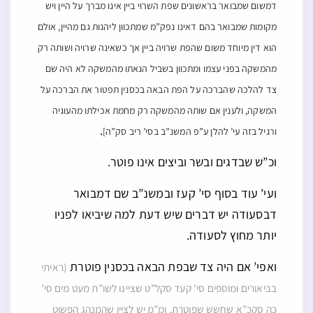
דמשום שמבואר בראשונים שפת השרוי ביין אינו מברך על היין ויש
מקומות שמבואר בהם דאינו נפק”מ שמתכוון ליהנות גם מהיין, אולם
הוא דין מיוחד משום שהפת שרויה ביין אך כשאינה שרויה ושותה רק
מהמשקה בפני עצמו ומתכוון בשביל הנאתו מהמשקה לא היה שם
צד להלכה שהברכה על הפת הבאה בכסנין תפטור את הברכה על
המשקה, ולענין אם שותה מהמשקה רק מחמת אכילתו מהעוגיה
.
ורגיל בזה עי’ להלן ע”פ המשנ”ב בסי’ ריב סק”ה]
וכ”ש שבדגים ובשר וביצים אינו פוטר.
ועי’ עוד בסוף סי’ קעז ובמשנ”ב שם דמבואר
דבסעודה יש דברים שיש דעת למה שיביאו לפניו
יותר מחוץ לסעודה.
ואפי’ אם היה צד שבפת הבאה בכסנין פוטרת
(ראיתי
בביאורים ומוספים סי’ קעד סקל”ט שציינו לשו”ת מעט מים סי’
כה סקכ”א שחשש שפוטרת, ומ”מ יש לציין שהמנהג הפשוט