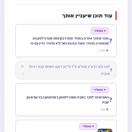
📋
עוד שאלות בנושא
האם יש צד שבאורז שלנו מברך שהכל ומי שבירך
←
בורא פרי האדמה על מאכל אחר אם יש לברך
בורא מיני מזונות שוב על האורז והמסתעף
(תשובה מתוקנת ומורחבת)
שיירי מאכל או טעם אוכל הנשארים בפיו אחר
←
שבירך ברכה אחרונה ורוצה לבלוע אותם האם
צריך לברך שוב
←
ממונות, צדקה
ישיבה שקבלו כמות אוכל ואין להם כלל מה
לעשות עם האוכל או עם חלקו, האם מותר
להעביר האוכל לצדקה