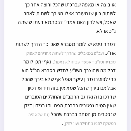
או ביצה או מאפה שברכתו שהכל ורוצה אחר כך
לשתות כיון שנתעורר אצלו הצורך לשתות לאחר
שאכל, ויש לדון האם אמרי’ דבסתמא דעתו שישתה
ג”כ או לא.
דמחד גיסא יש לומר מסברא שאכן כך הדרך לשתות
אח”כ
(עכ”פ במאכלים שהדרך לשתות אחריהם לאפוקי
, ואף יתכן לומר
סוכריה וכיו”ב דאפשר שבזה לא נאמר)
דכל מה שהוצרך השו”ע לחדש הסברא הנ”ל הוא
כדי לפוטרו מדין עיקר וטפל אף שלא בירך שהכל
אבל אם בירך שהכל שמא אין בזה חידוש דכיון
שדרכו בזה ואז גם הרמב”ם והחולקים הסוברים
שאין המים נפטרים בברכת הפת יודו בנידון דידן
שנפטרים מן הסתם בברכת שהכל
(גם שלא היה
.
המשקה לפניו מתחילה ועי’ להלן)