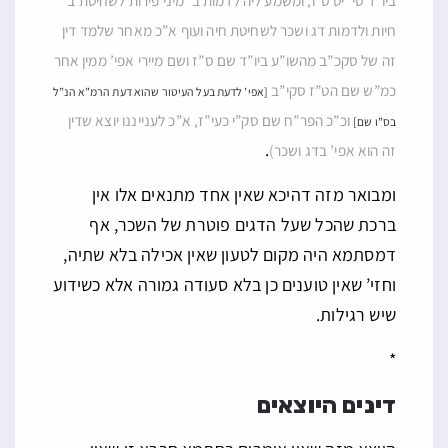
ביו”ד סי’ יט ס”ו, ומשמע ליה לדמות ב’ מיני פירות לשחיטת ב’
חיות ולדמות דג ושכר לשחיטת חיה ועוף א”כ מאחר שלמד דין
זה של סקכ”ב מהשו”ע ביו”ד שם ס”ז ושם מיירי אפי’ ממין אחר
כמ”ש שם הט”ז סקי”ב
[אפי’ לדעת בעל העיטור שהוא דעת הרמ”א הנ”ל
וכ”כ הפר”ח שם סק”י כעי”ז, א”כ לענייננו יוצא שדין
בס”ו שם]
.
זה הוא אפי’ בדג ושכר)
ומבואר מזה דהיכא שאין אחד מתנאים אלו אין
ברכת שהכל שעל הדגים פוטרת של השכר, אף
דמסתמא היה מקום לטעון שאין אכילה בלא שתיה,
וחזי’ שאין טוענים כן בלא סעודה גמורה אלא כשידוע
שיש רגילות.
*
דינים היוצאים