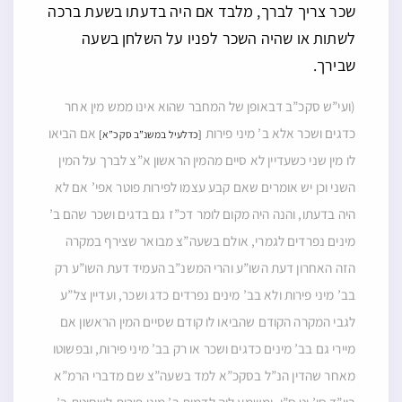
שכר צריך לברך, מלבד אם היה בדעתו בשעת ברכה
לשתות או שהיה השכר לפניו על השלחן בשעה
שבירך.
(ועי”ש סקכ”ב דבאופן של המחבר שהוא אינו ממש מין אחר
כדגים ושכר אלא ב’ מיני פירות
אם הביאו
[כדלעיל במשנ”ב סקכ”א]
לו מין שני כשעדיין לא סיים מהמין הראשון א”צ לברך על המין
השני וכן יש אומרים שאם קבע עצמו לפירות פוטר אפי’ אם לא
היה בדעתו, והנה היה מקום לומר דכ”ז גם בדגים ושכר שהם ב’
מינים נפרדים לגמרי, אולם בשעה”צ מבואר שצירף במקרה
הזה האחרון דעת השו”ע והרי המשנ”ב העמיד דעת השו”ע רק
בב’ מיני פירות ולא בב’ מינים נפרדים כדג ושכר, ועדיין צל”ע
לגבי המקרה הקודם שהביאו לו קודם שסיים המין הראשון אם
מיירי גם בב’ מינים כדגים ושכר או רק בב’ מיני פירות, ובפשוטו
מאחר שהדין הנ”ל בסקכ”א למד בשעה”צ שם מדברי הרמ”א