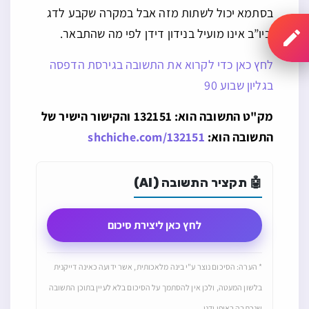
בסתמא יכול לשתות מזה אבל במקרה שקבע לדג
וכיו”ב אינו מועיל בנידון דידן לפי מה שהתבאר.
לחץ כאן כדי לקרוא את התשובה בגירסת הדפסה
בגליון שבוע 90
מק"ט התשובה הוא: 132151 והקישור הישיר של
התשובה הוא:
shchiche.com/132151
🤖 תקציר התשובה (AI)
לחץ כאן ליצירת סיכום
* הערה: הסיכום נוצר ע"י בינה מלאכותית, אשר ידועה כאינה דייקנית
בלשון המעטה, ולכן אין להסתמך על הסיכום בלא לעיין בתוכן התשובה
שנכתבה באופן ידני.