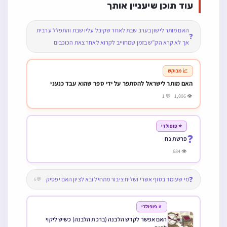
עוד תוכן שיעניין אותך
האם מותר לישון בערב שבת לאחר שקיבל עליו שבת והתפלל ערבית
❓
אך לא קרא הק”ש בזמן שמחוייב לקרוא לאחר צאת הכוכבים
📈 מבוקש
האם מותר לישראל להסתפר על ידי ספר שהוא עבד כנעני
👁 1,096 💬 1
⭐ פופולרי
❓
פרשת נח
👁 684
❓
מי שעומד בסוף אשרי ושליח ציבור מתחיל ובא לציון האם יפסיק
💬6
⭐ פופולרי
האם אפשר לקדש הלבנה (ברכת הלבנה) כשיש ליקוי