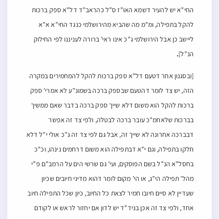
החי”א יש להעיר דשמא האו”ז ס”ל כהראב”ד דל”א ספק ברכות
להקל בתפילה, ומ”מ מה שהביא מהירושלמי כנגד החי”א א”א
ליישב כן אבל הירושלמי ג”כ אינו ראי’ ברורה לעניננו לפי החילוק
.
הנ”ל]
[ובסגנון אחר דטעם דל”א ספק ברכות להקל להמחמירים במקרה
הזה, יש צד לומר דהטעם שבספק ברכה בשמונ”ע לא אמרי’ ספק
ברכות להקל הוא משום דלא שייך ספק ברכה בדבר שאם ממשיך
בברכות שלאחמ”כ עובר ברכה לבטלה, ולפי צד זה אפשר
דבברכה אחרונה לא שייך זה, אבל גם לפי צד זה ג”כ אולי י”ל דלא
חלקו בתפילה, וגם י”א דבתפילה הוא משום דרחמים נינהו, וכ”כ
בחסל”א הנ”ל בשם הפוסקים, ועי’ גם שרשי הים על הרמב”ם פ”י
מהל’ תפילה הי”ג, או הי’ מקום לומר דהוא מדיני חיובים שכיון
שעדיין לא סיים חיובו חמיר לצאת כל החיוב, כיון שכל התפילה חיוב
אחד, ולפי צד זה אכן בניד”ד יש לדון אם יחזור לראש או לקודם