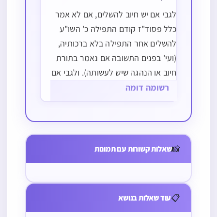
לגבי אם יש חיוב להשלים, אם לא אמר
כלל פסוד"ז קודם התפילה כ' השו"ע
להשלים אחר התפילה בלא ברכותיה,
(ועי' בפנים התשובה אם נאמר בתורת
חיוב או הנהגה שיש לעשותה). ולגבי אם
אמר פסוד"ז לפני התפילה אם מחוייב
רשומה דומה
להשלים אחר התפילה יש בזה דעות בין
תפילה
הפוסקים, ונראה שהדעה העיקרית
מי שאחר שסיים
כשכורע
בפוסקים…
נוסח ‘שאתה
בשמו”ע לאחר
📸
שאלות קשורות עם תמונות
חוננתנו’
שפסע לצדו
במוצאי שבת
האם כשכורע
אמר ‘ברוך אתה
מטה לימין
📋
עוד שאלות בנושא
ה’ חונן הדעת’
ושמאל של היכן
ולא אמר ‘וחננו
שעמד בשמו”ע