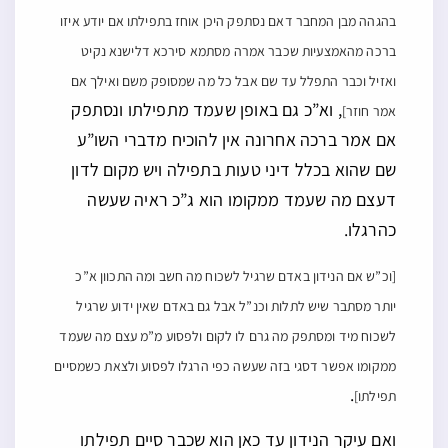
בהגהה מבן המחבר דאם נסתפק היכן אוחז בתפילתו אם יודע איזו
ברכה מהאמצעיות שכבר אמרה מסתמא סירכא דלישנא נקיט
ואזיל וכבר התפלל עד שם אבל כל מה שמסופק משם ואילך אם
, וא”כ גם באופן שעמד מתפילתו ונסתפק
אמר חוזר]
אם אמר ברכה אחרונה אין להוכיח מדברי השו”ע
שם שהוא בכלל דיני טעות בתפילה ויש מקום לדון
דעצם מה שעמד ממקומו הוא ג”כ ראיה שעשה
כהרגלו.
[וכ”ש אם הנידון באדם שרגיל לשכוח מה חשב ומה התכוון א”כ
יותר מסתבר שיש לתלות וכנ”ל אבל גם באדם שאין ידוע שרגיל
לשכוח מיד ומסתפק מה גרם לו לקום ולפסוע מ”מ עצם מה שעמד
ממקומו אפשר דסגי בזה שעשה כפי הרגלו לפסוע ולצאת כשמסיים
.
תפילתו]
ואם עיקר הנידון עד כאן הוא שכבר סיים תפילתו