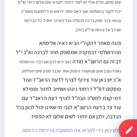
שים שלום, ומ”מ אולי יש לומר דחוזר לקודם שים שלום דהרי סו”ס
יכול לקצר בהשלמה ואף דאם יחזור לראש יוכל להתנות משא”כ
עכשיו יברך ספק ברכה לבטלה אבל מאידך יפסיד כל הברכות
.
שבירך עד עכשיו וצל”ע בזה]
והנה מאחר דהקה”י הביא ראיה אלימתא
מהירושלמי דבמקרה שמסופק חוזר לברכה וא”כ י”ל
דבזה גם הרשב”א מודה
[אף דיש לדון אם דברי הירושלמי
נאמרו גם באופן שנתעורר הספק אחר שכבר ספק סיים תפילתו]
א”כ יש כאן עוד צירוף לצרף לדעת הראב”ד ועוד
פוסקים דס”ל דרחמי נינהו ושחייב לחזור וממילא
דמי קצת למש”כ הבה”ל לצרף דעת הראב”ד עם
עוד צד בדעת הרשב”א לגבי מי שאינו יכול לכוון בכל
הנדבה, ולכן אם יחזור לשים שלום לא הפסיד.
לחץ כאן כדי לקרוא את התשובה בגירסת הדפסה