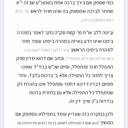
כמי שספק אם בירך ברכה אחת בשמונ”ע שבזה י”א
שחוזר לברכה שמסופק בה ואינו חוזר לראש
(עי’ להלן
.
דעת הפוסקים בזה)
וביפה ללב או”ח סי’ קסח סק”ה כתב דאמר במהרה
בימנו ואינו יודע באיזה במהרה בימינו עומד חוזר
למהרה בימינו הראשון
(וכעי”ז לגבי מקרה דומה כתב
וכתב שם דהוא מדין ספק
בשרשי הים שם דלא כהחס”ד)
התפלל חוזר ומתפלל, וסיים שכ”ש בניד”ד שאינו
צריך לחזור כל התפילה אלא ב’ ברכות בלבד, וחזי’
מסיום דבריו דדינא דחוזר ומתפלל אינו בהכרח רק
שמתפלל כל התפילה אלא גם בחזרת ברכות
בודדות ג”כ שייך דין זה.
ולכן במקרה כזה שעדיין עומד בתפילתו ונסתפק אם
המשיך
[כגון שעמד מתפילתו לשמוע ברכת כהנים ופרח מזכרונו