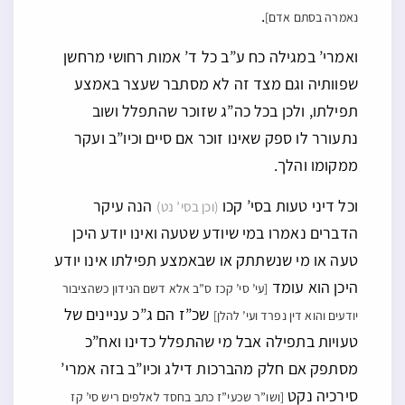
.
נאמרה בסתם אדם]
ואמרי’ במגילה כח ע”ב כל ד’ אמות רחושי מרחשן
שפוותיה וגם מצד זה לא מסתבר שעצר באמצע
תפילתו, ולכן בכל כה”ג שזוכר שהתפלל ושוב
נתעורר לו ספק שאינו זוכר אם סיים וכיו”ב ועקר
ממקומו והלך.
וכל דיני טעות בסי’ קכו
הנה עיקר
(וכן בסי’ נט)
הדברים נאמרו במי שיודע שטעה ואינו יודע היכן
טעה או מי שנשתתק או שבאמצע תפילתו אינו יודע
היכן הוא עומד
[עי’ סי’ קכז ס”ב אלא דשם הנידון כשהציבור
שכ”ז הם ג”כ עניינים של
יודעים והוא דין נפרד ועי’ להלן]
טעויות בתפילה אבל מי שהתפלל כדינו ואח”כ
מסתפק אם חלק מהברכות דילג וכיו”ב בזה אמרי’
סירכיה נקט
[ושו”ר שכעי”ז כתב בחסד לאלפים ריש סי’ קז