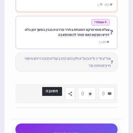
👁 553 💬 1
⭐ פופולרי
עגלת סופרמרקט המונחת בחדר מדרגות בבנין במשך זמן בלא
❓
דורש ומבקש האם מותר להשתמש בה
👁 1,188
אה”ע סי’ כ ס”א ברמ”א ולכן כתב הרב בעה”ט הרבה דינים אימתי
❓
חייבים מיתה וכו’
תְשׁוּבָה
0
0