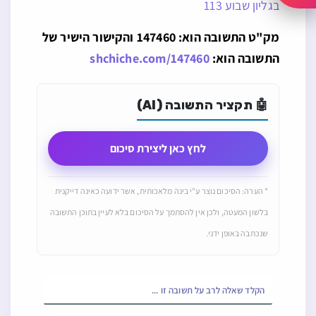
בגליון שבוע 113
מק"ט התשובה הוא: 147460 והקישור הישיר של
התשובה הוא:
shchiche.com/147460
🤖 תקציר התשובה (AI)
לחץ כאן ליצירת סיכום
* הערה: הסיכום נוצר ע"י בינה מלאכותית, אשר ידועה כאינה דייקנית
בלשון המעטה, ולכן אין להסתמך על הסיכום בלא לעיין בתוכן התשובה
שנכתבה באופן ידני.