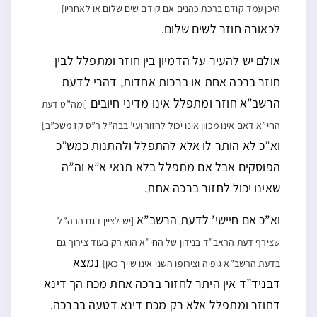
היכן עמד קודם ברכת כהנים אם קודם שים שלום או לאחריו]
לכאורה חוזר לשים שלום.
אולם יש להעיר על הדמיון בין חוזר ומתפלל לבין
חוזר ברכה אחת או ברכות אחדות, דהרי לדעת
הרשב”א חוזר ומתפלל אינו מדיני חיובים
[ומה”ט דעת
החי”א דאם אינו מכוון אינו יכול לחזור ועי’ בבה”ל ר”ס קז משכ”ב]
וא”כ לא הותר לו אלא להתפלל ולהתנות כמש”כ
הפוסקים אבל אם מתפלל בלא תנאי א”א וה”ה
שאינו יכול לחזור ברכה אחת.
וא”כ אם חיישי’ לדעת הרשב”א
[יש לציין דגם הבה”ל
שצירף דעת הראב”ד בנידון של החי”א הוא רק בעוד צירוף גם
נמצא
בדעת הרשב”א גופיה וצירופו השני אינו שייך כאן]
דבניד”ד אין היתר לחזור ברכה אחת מכח הך דינא
דחוזר ומתפלל אלא רק מכח דינא דטעה בברכה.