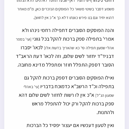
[ויש להעיר דאף שבעל החסד לאלפים לולא הגהתו
משמע דסבר בשינוי משאר כל הפוסקים הנזכרים כאן, מ”מ מאחר
.
דהוא יחיד וגם בנו פירש כוונתו דלא כך א”כ אין לחוש]
והנה הפוסקים הסוברים דתפילה רחמי נינהו ולא
אמרי’ בתפילה ספק ברכות להקל בכל גווני
[ועי’ בספר
לכאו’ יסברו
אהלי שמעון תפילה סי’ כא שהאריך בדעות אלו]
דבניד”ד יחזור לשים שלום, וזה לכאו’ דעת הראב”ד
הסובר דספק התפלל חוזר ומתפלל מדינא מחובה.
ואילו הפוסקים הסוברים דספק ברכות להקל גם
בתפילה וכ”ד הרשב”א כדמוכח בדבריו
[עי’ באהלי
א”כ אין לו רשות לחזור לשים שלום דהא
שמעון הנ”ל]
ספק ברכות להקל ורק יכול להתפלל מראש
ולהתנות.
ואין לטעון דעכשיו אם יעצור יפסיד כל הברכות