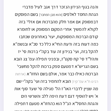
והנה בגוף הנידון הנזכר דרך אגב לעיל מדברי
הגהת החסד לאלפים
בשם הפוסקים
[והוא מבן המחבר]
דבמסופק אם אמר חלק מהברכות אם אזלי’ בזה
לקולא להמשיך אחרי המקום המסופק או לחומרא
קודם הברכות המסופקות, יעוי’ באחרונים שכתבו
כמה דעות בזה ודעת החי”א כלל כד סכ”א ובנשמ”א
להקל בזה, ועי’ בנידון זה עוד בקה”י ברכות סי’ יז
ותהל”ד סי’ קח סקט”ז, ובפניני תפילה עמ’ צג הובא
בשם הגריש”א דמטעם ספק ברכות להקל מחשבי’
הברכות כאילו כבר אמר, אולם בשם החזו”א
(ארחות
הובא להחמיר בזה ועי’ בקה”י שם
רבינו ח”א עמ’ קיז)
מה שציין לדברי האו”ז הל’ מגילה סי’ שעד סוף אות
א’ ויש להוסיף דגם דעת היפה ללב והשרשי הים
והגהת החסל”א הנ”ל הוא כהחזו”א מטעם דתפילה
רחמי נינהו