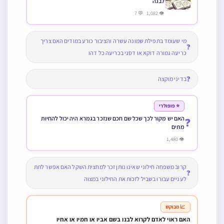
לבנה
👁 1,082 💬 7
מי שעומד בתפילת שמונה עשרה והציבור כורע במודים האם צריך
❓
כריעה גמורה דוקא או דסגי בכריעה כל דהו
❓
בדיני מוקצה
⭐ פופולרי
האם יש מקור לכך שכל שם חכם שנזכר בגמרא היה יכול להחיות
❓
מתים
👁 1,480
קרוב משפחה חילוני שאינו נותן זכר למחצית השקל האם אפשר לתת
❓
לעניים עבורו בשביל לזכות את החילוני במצוה
📈 מבוקש
האם ראוי לאדם לקרוא לבנו בשם אביו או חמיו או אחיו