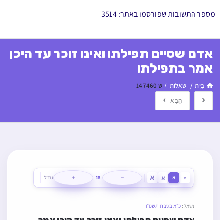
מספר התשובות שפורסמו באתר: 3514
אדם שסיים תפילתו ואינו זוכר עד היכן
אמר בתפילתו
בַּיִת
/
שאלות
/
ש 147460
הַבָּא
א
א
+
−
א
18
גודל
א
נשאל:
כ״א בטבת תשפ״ו