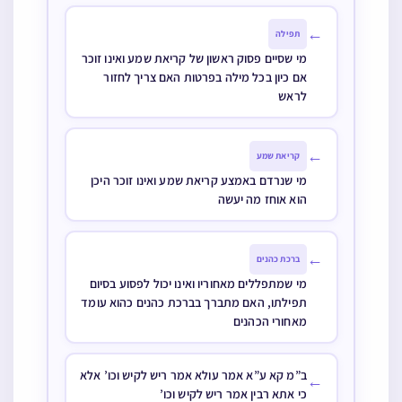
מאתך’ וכו’ האם
או היכן שעומד
←
תפילה
צריך לחזור
עכשיו
מי שסיים פסוק ראשון של קריאת שמע ואינו זוכר
אם כיון בכל מילה בפרטות האם צריך לחזור
לראש
←
קריאת שמע
מי שנרדם באמצע קריאת שמע ואינו זוכר היכן
הוא אוחז מה יעשה
←
ברכת כהנים
מי שמתפללים מאחוריו ואינו יכול לפסוע בסיום
תפילתו, האם מתברך בברכת כהנים כהוא עומד
מאחורי הכהנים
ב”מ קא ע”א אמר עולא אמר ריש לקיש וכו’ אלא
←
כי אתא רבין אמר ריש לקיש וכו’