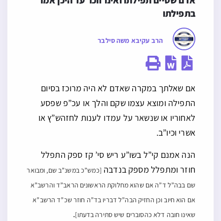
אדם שסיים תפילתו ואינו זוכר עד היכן אמר 
בתפילתו
הרב עקיבא משה סילבר
אם שאלתך במקרה שאדם לא היה מרוכז בסיום
התפילה ומוצא עצמו שקם והלך או עכ”פ שפסע
לאחוריו או שנשאר על עמדו לענות לחזהש”ץ או
אשרי וכיו”ב.
הנה אמנם קי”ל בשו”ע ריש סי’ קז ספק התפלל
חוזר ומתפלל מספק בנדבה
[כמש”כ במשנ”ב שם, ומבואר
שם בבה”ל ד”ה אם שהוא מחלוקת הראשונים הראב”ד והרשב”א
אם הוא חיוב וכן החזיק הבה”ל דבריו בד”ה חוזר שכ”ד הרשב”א
.
שאינו חובה דלא כהסוברים שיש סתירה בדעתו]