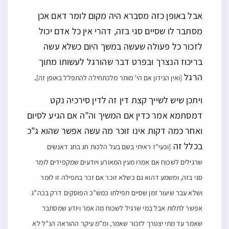
אבל באופן כזה מסברא היה מקום לומר דאם אכן
מסתבר לו שסיים סגי בזה, דהרי אין כל אדם יכול
לזכור כל פעולה שעשה במשך היום כשלא עשה
בריכוז הנצרך ובפרט דבר שהורגל לעשותו מתוך
הרגל
.
[ואין הנידון אם הי’ מותר מלכתחילה להתפלל באופן זה]
ויתכן שיש לשייך קצת דין זה לדין סירכיה נקט
דמסתמא אמר כדין אם המשיך וה”ה אם הגיע לסיום
ואחר כמה דקות אינו זוכר מה עשה אפשר שהוא ג”כ
בכלל זה
[וכעי”ז ראיתי בשם בעל הלכות חג בחג דאנשים
שרגילים לשכוח אם אמרו מעין המאורע ויודעים שמקפידים לומר
סגי בזה, ומשמע דהוא גם כשלא זוכר אם זכר בתפילה זו לומר
ושלא עבר שיעור זמן שסיים תפילתו כמש”כ הפוסקים דרק בכה”ג
אפשר לתלות אבל במי שרגיל לשכוח מה אמר ויודע שמסתבר
שאמר עד מתי יצטרך לזכור שאמר, ומ”מ עיקר ההוראה הנ”ל לא