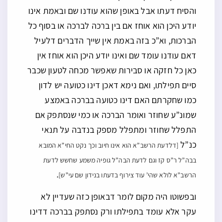
והסיח דעתו אבל באופן שהוא עודנו שם ובאמת אינו
יודע היכן הוא אוחז אם בין ברכה לברכה או בסוף כל
הברכות, וא”כ בזה באמת אין שייך הדברים דלעיל
דאם עודנו עומד שם ואינו יודע היכן הוא אוחז אין
כאן כל חזקה או סבירות שאפשר מכחה לטעון שכבר
סיים תפילתו, ואם נימא דאכן דינו כטועה יש לדון
כמו שחקרתם האם דינו כטועה בברכה באמצע
שמונ”ע שחוזר ואומר הברכה או כמי שנסתפק אם
התפלל שחוזר ומתפלל מספק בנדבה על תנאי
כנ”ל
[דלדעת הרשב”א הוא אינו חיוב וכך נקט החי”א המובא
בבה”ל ר”ס קז וגם לדעת הבה”ל גופיה משמע שחשש לדעת
.
הרשב”א לולא שהי’ עוד צירוף בדעתו בנידון שם עי”ש]
ובפשוטו היה מקום לומר דבאופן כזה שעדיין לא
עקר אלא עומד בתפילתו ורק נסתפק בברכה דדינו