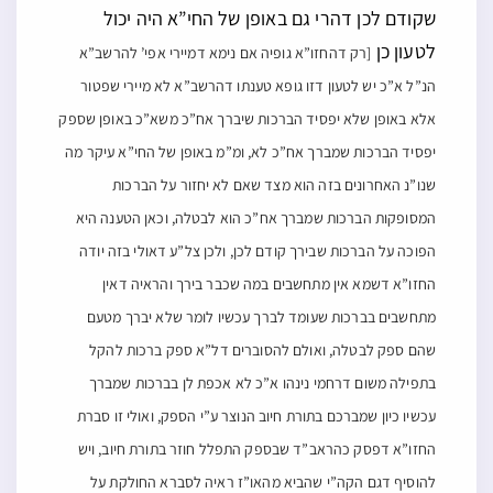
שקודם לכן דהרי גם באופן של החי”א היה יכול
לטעון כן
[רק דהחזו”א גופיה אם נימא דמיירי אפי’ להרשב”א
הנ”ל א”כ יש לטעון דזו גופא טענתו דהרשב”א לא מיירי שפטור
אלא באופן שלא יפסיד הברכות שיברך אח”כ משא”כ באופן שספק
יפסיד הברכות שמברך אח”כ לא, ומ”מ באופן של החי”א עיקר מה
שנו”נ האחרונים בזה הוא מצד שאם לא יחזור על הברכות
המסופקות הברכות שמברך אח”כ הוא לבטלה, וכאן הטענה היא
הפוכה על הברכות שבירך קודם לכן, ולכן צל”ע דאולי בזה יודה
החזו”א דשמא אין מתחשבים במה שכבר בירך והראיה דאין
מתחשבים בברכות שעומד לברך עכשיו לומר שלא יברך מטעם
שהם ספק לבטלה, ואולם להסוברים דל”א ספק ברכות להקל
בתפילה משום דרחמי נינהו א”כ לא אכפת לן בברכות שמברך
עכשיו כיון שמברכם בתורת חיוב הנוצר ע”י הספק, ואולי זו סברת
החזו”א דפסק כהראב”ד שבספק התפלל חוזר בתורת חיוב, ויש
להוסיף דגם הקה”י שהביא מהאו”ז ראיה לסברא החולקת על