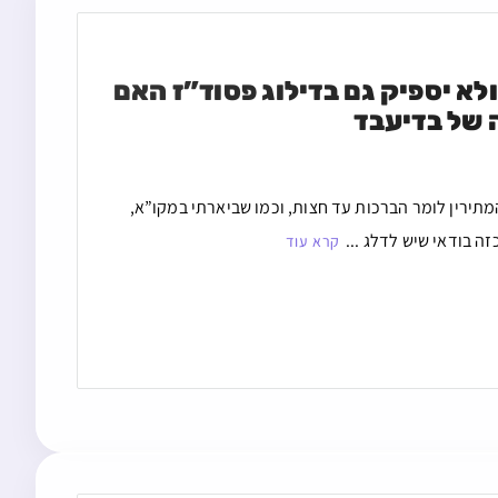
מי שהפסיד זמן תפילה ועומד בסוף הזמן של בדיעבד ולא יספיק גם בדילוג פסוד”ז האם 
ה של בדיעבד
מתירין לומר הברכות עד חצות, וכמו שביארתי במקו”א,
ה בודאי שיש לדלג ...
קרא עוד