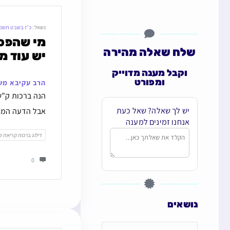
נשאל:
כ״ז בשבט תשפ
שלח שאלה מהירה
יש עוד מ
וקבל מענה מדוייק
ומפורט
הרב עקיבא מש
הנה ברכות ק”ש 
יש לך שאלה? שאל כעת
אבל הדעה המפור
אנחנו זמינים למענה
דילוג ברכות קריאת 
0
נושאים