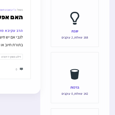
נשאל:
כ״ז בשבט תשפ
האם אפשר
הרב עקיבא מש
שבת
לגבי אם יש חי
168
שאלות
,
2
עוקבים
בתורת חיוב או 
דילוג פסוקי דזימרא
0
ברכות
142
שאלות
,
0
עוקבים