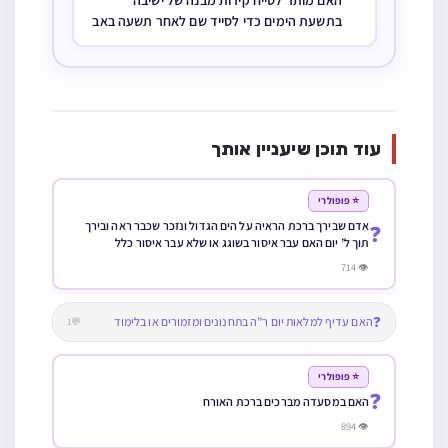
האם מותר לטייח קירות מבנה של ישיבה
בתשעת הימים כדי לסייד שם לאחר תשעה באב
עוד תוכן שיעניין אותך
⭐ פופולרי
אדם שבירך ברכת הראיה על הים הגדול ונזכר שכבר ראה ובירך
❓
תוך ל’ יום האם עבר איסור בשוגג או שלא עבר איסור כלל
👁 714
❓
האם עדיף למלאות יום ר”ה בתחנונים ומזמורים או בלימוד
💬1
⭐ פופולרי
❓
האם במסעדה מברכים ברכת האורח
👁 894