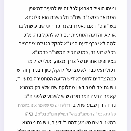
ומיהו הואיל דאתאן לכל זה יש להעיר דהאופן
המבואר במשנ”ב שת”ב חל בשבת הוא פלוגתא
בשו”ע ס”ד אם נאמרו בשנה כזו דיני שבוע שחל בו
או לא, והדעה הסתמית שם היא להקל בזה, א”כ
למה לא יצרף דעת המג”א להקל בגזיזת ציפרניים
בכל שבוע זה, כמו שהקיל המשנ”ב כהמג”א
בצירופים אחרים של צורך מצוה, ואולי יש לומר
דכולי האי כבר לא מצרפי’ להקל, כיון דבנידון זה יש
כמה צדדים לחומרא דיש הדעה המחמירה בסעי’ ד,
ויש גם צד לומר דאין מחלוקת שם אלא רק מנהגא
קאמר הדעה המחמירה שיש לשבוע שלפני ת”ב
נדחה דין שבוע שחל בו
(דלשון יש מי שאומר אינו בהכרח
, מיהו
פלוגתא כמ”ש המשנ”ב בהל’ תפילין והנו”כ בכ”מ)
במשנ”ב שם משמע דהם ב’ דעות, ויש גם מנהגא