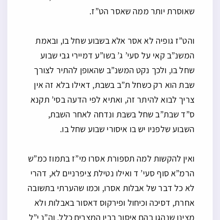
שאוסרת יותר ממה שאסר הט”ז.
והט”ז גופיה לא אסר אלא בשבוע שחל בו, ובאמת
המשנ”ב קאי על סעי’ ג’ בשו”ע דמיירי גבי שבוע
שחל בו, ולכך נקט המשנ”ב שהאופן להתיר לצורך
שבת הוא רק כשחל ת”ב בשבת, דאילו בלא זה אין
צריך לבוא להיתר זה, ואתיא לפי הדעה בסי’ תקנא
ס”ד שבת”ב שחל בשבת ונדחה לאחר השבת,
השבוע שלפניו יש בו איסורי שבוע שחל בו.
ואין להקשות למה תספורת אסרו מי”ז בתמוז כמ”ש
הרמ”א סוף סעי’ ד ואילו נטילת ציפרניים לא, דהרי
לא כל דבר של אבלות אסרו, וכמו שהערתי בתשובה
אחרת, דסיכה וכיחול ופירקוס דאסור באבלות ולא
מצינו שנהגו בהם איסור בבין המצרים כלל, וה”נ י”ל