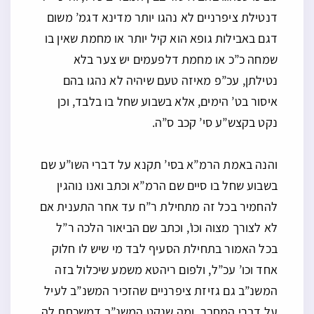
דנטילת ציפרניים לא נהגו יותר מדינא דגמ’ משום
דגם באבילות גופא הוא קיל יותר או מחמת שאין בו
שמחה כ”כ או מחמת דלפעמים יש צער בלא
נטילתן, עכ”פ מאיזה טעם שיהיה לא נהגו בהם
איסור בט’ הימים, אלא בשבוע שחל בו בלבד, וכן
נקט בקצש”ע סי’ קכב ס”ה.
והנה באמת הרמ”א בסי’ תקנא על דברי השו”ע שם
בשבוע שחל בו סיים שם הרמ”א וכתב ואנו נוהגין
להחמיר בכל זה מתחילת ר”ח עד אחר התענית אם
לא לצורך מצוה וכו’, וכתב שם הביאור הלכה ר”ל
בכל האמור בתחילת הסעיף לבד מי שיש לו חלוק
אחד וכו’ עכ”ל, ולפום ריהטא משמע שיכלול בזה
המשנ”ב גם גזיזת ציפרניים שהזכיר המשנ”ב לעיל
על דברי המחבר, ומה שנקט המשנ”ב דמשכחת לה