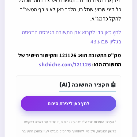
דידן שהחמירו מר”ח בתספורת ויש צד רחוק שכולל
כל דיני שבוע שחל בו, הלכך כאן לא צירף המשנ”ב
להקל כהמג”א.
לחץ כאן כדי לקרוא את התשובה בגירסת הדפסה
בגליון שבוע 43
מק"ט התשובה הוא: 121126 והקישור הישיר של
התשובה הוא:
shchiche.com/121126
🤖 תקציר התשובה (AI)
לחץ כאן ליצירת סיכום
* הערה: הסיכום נוצר ע"י בינה מלאכותית, אשר ידועה כאינה דייקנית
בלשון המעטה, ולכן אין להסתמך על הסיכום בלא לעיין בתוכן התשובה