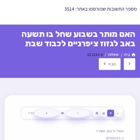
מספר התשובות שפורסמו באתר: 3514
האם מותר בשבוע שחל בו תשעה
באב לגזוז ציפרניים לכבוד שבת
בַּיִת
/
שאלות
/
ש 121126
הַבָּא
א
א
+
−
א
18
גודל
א
נשאל:
ה׳ באב תשפ״ד
ב:
בין המצרים