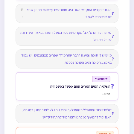
האם בזמן בית המקדש השני היה מותר לשרוף שוטר מתיוון שבא
💬
❓
לתפוס יהודי לשמד
1
למה הזכיר הרמ”א ב’ מקרים שנפטר במשלוח מנות באומר איני רוצה
❓
לקבל ובמוחל
מי שיש לו סוכה שאינה רחבה יותר מי”ד טפחים מצומצמים ויש עמוד
❓
באמצע הסוכה האם הסוכה נפסלת
⭐ פופולרי
❓
השקאת המים המרים האם אפשר באינפוזיה
👁 729
שליח ציבור שמתפלל בשטיבלאך והוא נוהג לא לומר תחנון במנחה,
❓
האם יכול להמשיך כמנהגו ולומר מיד להתחיל קדיש