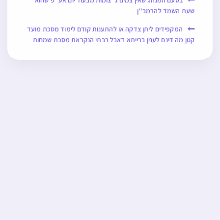
בטעם המנהג שאין צמים ג' צומות מבעוד יום אע''פ שהוא
שעת השמד להרמב''ן
המקפידים ליתן צדקה או להתענות קודם לימוד מסכת מועד
קטן מה דינם לענין ברייתא דאבל רבתי הנקראת מסכת שמחות