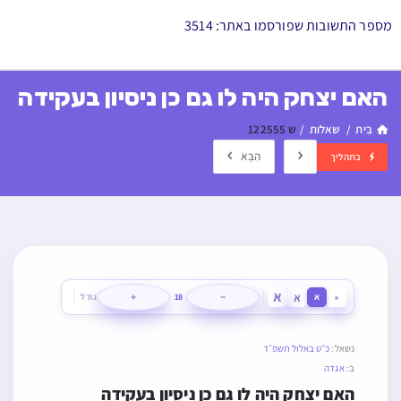
מספר התשובות שפורסמו באתר: 3514
האם יצחק היה לו גם כן ניסיון בעקידה
בַּיִת
/
שאלות
/
ש 122555
הַבָּא
בתהליך
א
א
+
−
א
18
גודל
א
נשאל:
כ״ט באלול תשפ״ד
ב:
אגדה
האם יצחק היה לו גם כן ניסיון בעקידה