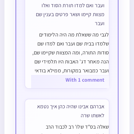
ועבר ואם למדו תורת הסוד ואלו
מצוות קיימו ושאר פרטים בענין שם
ועבר
לגבי מה ששאלת מה היה הלימודים
שלמדו בבית שם ועבר ואם למדו שם
סודות התורה, ומה המצוות שקיימו שם,
הנה מאחר דג' האבות היו תלמידי שם
ועבר כמבואר במקורות, ממילא בודאי
למדו שם כל התורה כולה דקיים
With 1 comment
אברהם אבינו כל התורה (עי' יומא כח
ע"ב וקידושין פב ע"ב וב"ר) ובודאי…
אברהם אבינו שהיה כהן איך נטמא
לאשתו שרה
שאלה בס"ד שלו' רב לכבוד הרב