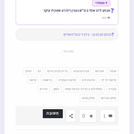
⭐ פופולרי
❓
מכתב לרב אחד במ”ש בענין ריח רע שאין לו עיקר
👁 816
❓
הגונב מן הגנב – בדברי בעל הטורים
טוען עוד...
אבות
אברהם
אברהם אבינו
ברית בין הבתרים
דם
יצחק
פרשת לך לך
פרשת וירא
פרשת העקידה
פרשנות
פרשה
עקידה
נשלח להרב מרדכי מיכאל עסיס
ניסיון
מדרש
יצחק אברהם
יצחק אבינו
תְשׁוּבָה
0
1