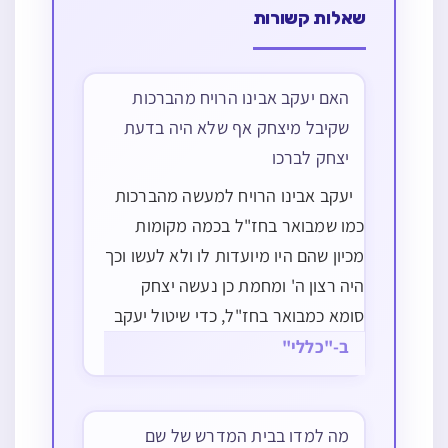
שאלות קשורות
האם יעקב אבינו הרויח מהברכות
שקיבל מיצחק אף שלא היה בדעת
יצחק לברכו
יעקב אבינו הרויח למעשה מהברכות
כמו שמבואר בחז"ל בכמה מקומות
מכיון שהם היו מיועדות לו ולא לעשו וכך
היה רצון ה' ומחמת כן נעשה יצחק
סומא כמבואר בחז"ל, כדי שיטול יעקב
את הברכות (עי' מדה"ג מהדורתי עמ'
ב-"כללי"
נט), וגם יצחק עצמו אם היה יודע שעשו
רשע ויעקב צדיק היה מראש…
מה למדו בבית המדרש של שם