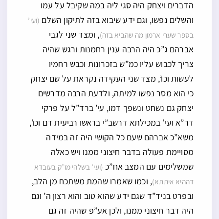
הדברים ויצחק היה סגי ליה במה שקיבל על עמו
והשלים נפשו, וגם ידע שיבוא בזה לתיקון השלם
(ועי’
, ומצד שני לגבי
בספר שערי ארמון מה שהביא בזה)
אברהם ג”כ היה הרבה ענין רחמנות ורגש שהיה
צריך לכבוש עליו כמ”ש בזכרונות וכבש רחמיו
לעשות וכו’, מצד שני העקידה נקראת על שם יצחק
כי הוא מסר נפשו למיתה, ולדעת הרבה מדרשים
יצחק גם נשחט ונשפך דמו, עי’ ברד”ל על פרקי
דר”א ועי’ במכילתא דרשב”י בראשו רביעית דם וכו’,
משא”כ אברהם שעם כל הקושי היה זה במידה
מסויימת פעולה בדבר חיצוני ממנו ויש כאלה
שמשלימים עם המצב אח”כ
(ועי’ בשלהי מו”ק בעובדא
, וכמו שאמרו שהמת משתכח מן הלב,
דההיא איתתא)
ובפרט בניד”ד שגם ידע שהוא טוב והוא רצון ה’ וגם
היה דבר חיצוני ממנו, ולכן אע”פ שהיה זה גם