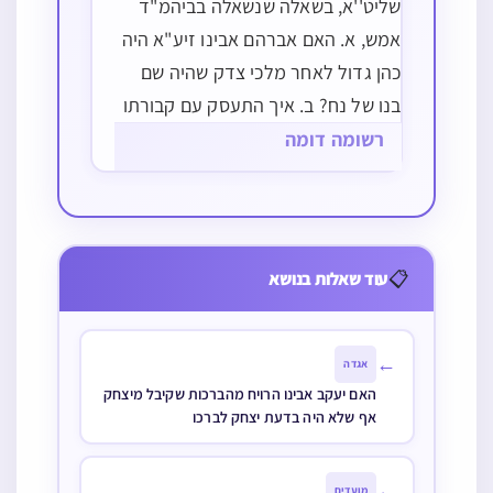
שליט''א, בשאלה שנשאלה בביהמ"ד
אמש, א. האם אברהם אבינו זיע"א היה
כהן גדול לאחר מלכי צדק שהיה שם
בנו של נח? ב. איך התעסק עם קבורתו
של של שרה אימנו הרי היה כהן גדול
רשומה דומה
ואסור לטפל בקבורת אשתו היא לא
הייתה בגדר "מת מצוה"…
📋
עוד שאלות בנושא
←
אגדה
האם יעקב אבינו הרויח מהברכות שקיבל מיצחק
אף שלא היה בדעת יצחק לברכו
←
מועדים