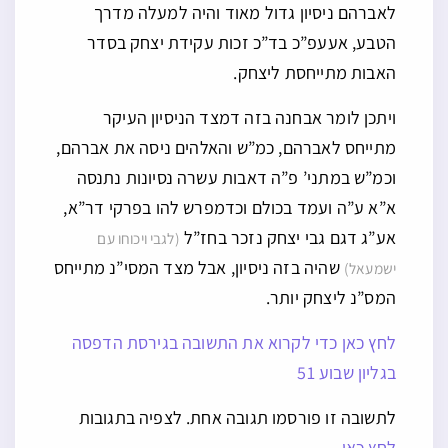
לאברהם ניסיון גדול מאוד והיה למעלה מדרך
הטבע, אעעפ”כ בד”כ זכות עקידת יצחק בסדר
האבות מתייחסת ליצחק.
ויתכן לומר אבחנה בזה דמצד הניסיון העיקר
מתייחס לאברהם, כמ”ש והאלהים ניסה את אברהם,
וכמ”ש במתני’ פ”ה דאבות עשרה נסיונות נתנסה
א”א ע”ה ועמד בכולם וכדמפרש להו בפרקי דר”א,
אע”ג דגם גבי יצחק נזכר בחז”ל
(לגבי ויכוחו עם
שהיה בזה ניסיון, אבל מצד המסי”נ מתייחס
ישמעאל)
המס”נ ליצחק יותר.
לחץ כאן כדי לקרוא את התשובה בגירסת הדפסה
בגליון שבוע 51
לתשובה זו פורסמו תגובה אחת. לצפיה בתגובות
לחץ כאן
.