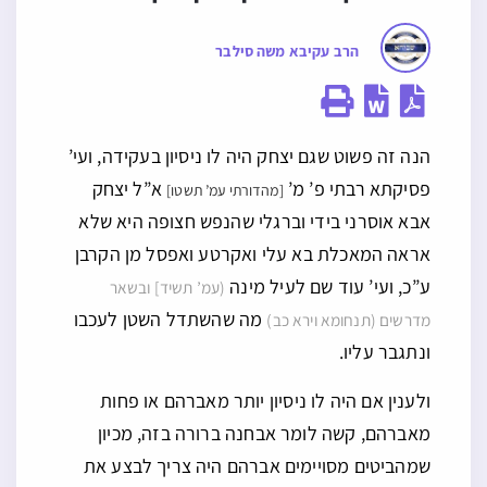
הרב עקיבא משה סילבר
הנה זה פשוט שגם יצחק היה לו ניסיון בעקידה, ועי’
פסיקתא רבתי פ’ מ’
א”ל יצחק
[מהדורתי עמ’ תשטו]
אבא אוסרני בידי וברגלי שהנפש חצופה היא שלא
אראה המאכלת בא עלי ואקרטע ואפסל מן הקרבן
ע”כ, ועי’ עוד שם לעיל מינה
(עמ’ תשיד] ובשאר
מה שהשתדל השטן לעכבו
מדרשים (תנחומא וירא כב)
ונתגבר עליו.
ולענין אם היה לו ניסיון יותר מאברהם או פחות
מאברהם, קשה לומר אבחנה ברורה בזה, מכיון
שמהביטים מסויימים אברהם היה צריך לבצע את