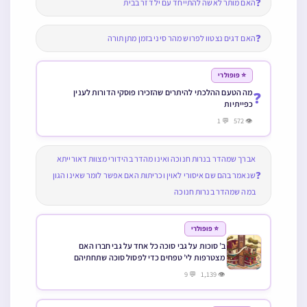
❓
האם מותר לאשה להתייחד עם ילד זר בבית
❓
האם דגים נצטוו לפרוש מהר סיני בזמן מתן תורה
⭐ פופולרי
מה הטעם ההלכתי להיתרים שהזכירו פוסקי הדורות לענין
❓
כפייתיות
👁 572 💬 1
אברך שמהדר בנרות חנוכה ואינו מהדר בהידורי מצוות דאורייתא
❓
שנאמר בהם שם איסורי לאוין וכריתות האם אפשר לומר שאינו הגון
במה שמהדר בנרות חנוכה
⭐ פופולרי
ב’ סוכות על גבי סוכה כל אחד על גבי חברו האם
מצטרפות לי’ טפחים כדי לפסול סוכה שתחתיהם
👁 1,139 💬 9