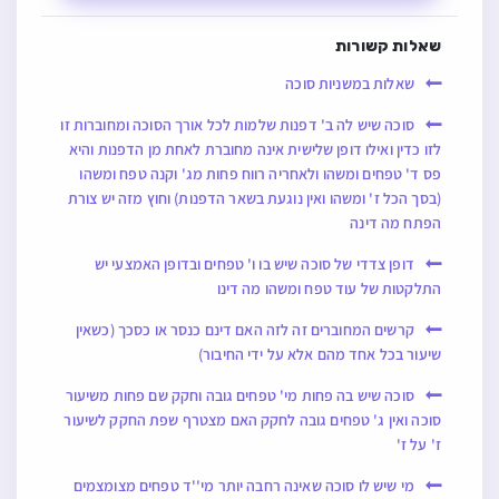
שאלות קשורות
שאלות במשניות סוכה
סוכה שיש לה ב' דפנות שלמות לכל אורך הסוכה ומחוברות זו
לזו כדין ואילו דופן שלישית אינה מחוברת לאחת מן הדפנות והיא
פס ד' טפחים ומשהו ולאחריה רווח פחות מג' וקנה טפח ומשהו
(בסך הכל ז' ומשהו ואין נוגעת בשאר הדפנות) וחוץ מזה יש צורת
הפתח מה דינה
דופן צדדי של סוכה שיש בו ו' טפחים ובדופן האמצעי יש
התלקטות של עוד טפח ומשהו מה דינו
קרשים המחוברים זה לזה האם דינם כנסר או כסכך (כשאין
שיעור בכל אחד מהם אלא על ידי החיבור)
סוכה שיש בה פחות מי' טפחים גובה וחקק שם פחות משיעור
סוכה ואין ג' טפחים גובה לחקק האם מצטרף שפת החקק לשיעור
ז' על ז'
מי שיש לו סוכה שאינה רחבה יותר מי''ד טפחים מצומצמים