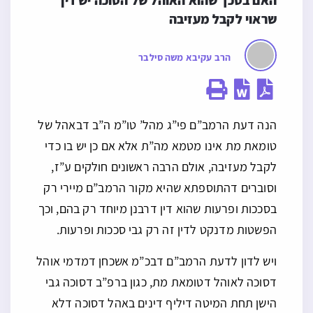
האם בסכך שהוא האוהל של הסוכה יש דין 
שראוי לקבל מעזיבה
הרב עקיבא משה סילבר
הנה דעת הרמב”ם פי”ג מהל’ טו”מ ה”ב דבאהל של
טומאת מת אינו מטמא מה”ת אלא אם כן יש בו כדי
לקבל מעזיבה, אולם הרבה ראשונים חולקים ע”ז,
וסוברים דהתוספתא שהיא מקור הרמב”ם מיירי רק
בסככות ופרעות שהוא דין דרבנן מיוחד רק בהם, וכך
הפשטות מדנקט לדין זה רק גבי סככות ופרעות.
ויש לדון לדעת הרמב”ם דבכ”מ אשכחן דמדמי אוהל
דסוכה לאוהל דטומאת מת, כגון ברפ”ב דסוכה גבי
הישן תחת המיטה דיליף דינים באהל דסוכה דלא