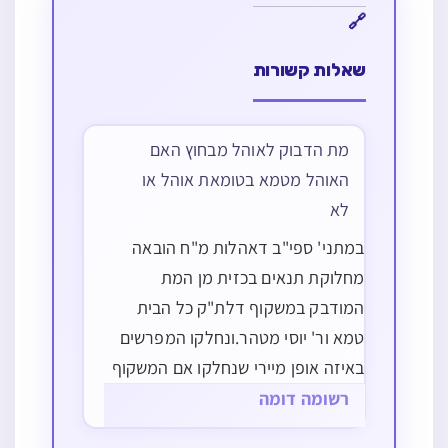
שאלות קשורות
מת הדבוק לאוהל מבחוץ האם
האוהל מטמא בטומאת אוהל או
לא
במתני' ספי"ב דאהלות מ"ח הובאה
מחלוקת תנאים בכזית מן המת
המודבק במשקוף דלת"ק כל הבית
טמא ור' יוסי מטהר.ונחלקו המפרשים
באיזה אופן מיירי שנחלקו אם המשקוף
מביא טומאה אל הבית, דבר"ש ורע"ב
רשומה דומה
נזכר שהוא תחת המשקוף.והיינו ע"כ