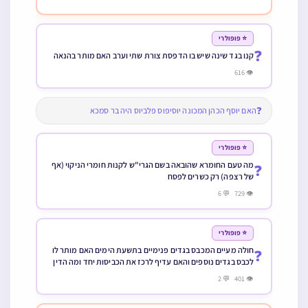
⭐ פופולרי
❓
קנו בגד שינה שיש בו הדפסת צורת שתי וערב האם מותר בהנאה
👁 616
❓
האם יוסף הכהן המכונה יוסיפוס פלביוס היה בר סמכא
⭐ פופולרי
מה טעם החומרא שהובאה בשם הגרי"ש לקנות חומרי הניקוי (אף
❓
של רצפה) רק כשרים לפסח
👁 729 💬 6
⭐ פופולרי
חולה מעיים המכבס בגדים פנימיים בתשעת הימים האם מותר לו
❓
לכבס בגדים נוספים והאם עדיף לרכז את הכביסות יחד ומה הדין
כשיכול לכבס לפני שבוע שחל בו האם צריך להקפיד בזה
👁 401 💬 2