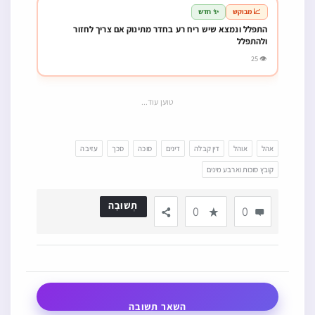
📈 מבוקש
✨ חדש
התפלל ונמצא שיש ריח רע בחדר מתינוק אם צריך לחזור
ולהתפלל
👁 25
טוען עוד...
אהל
אוהל
דין קבלה
דינים
סוכה
סכך
עזיבה
קובץ סוכות וארבע מינים
תְשׁוּבָה
0
0
השאר תשובה