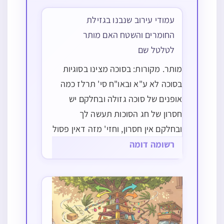
באופן שהמשקוף פחות מטפח (כ"כ
עמודי עירוב שנבנו בגזילת
חזו"א אהלות סי' ז סקט"ו ע"פ התוס'
חולין…
החומרים והשטח האם מותר
לטלטל שם
מותר. מקורות: בסוכה מצינו בסוגיות
בסוכה לא ע"א ובאו"ח סי' תרלז כמה
אופנים של סוכה גזולה ובחלקם יש
חסרון של חג הסוכות תעשה לך
ובחלקם אין חסרון, וחזי' מזה דאין פסול
של גזילה משום שבאה בעבירה, ויש
רשומה דומה
להוסיף דאפי' מחיצה העשויה בשבת
כשרה לשבת הבאה וגם לשבת זו הוא
חסרון…