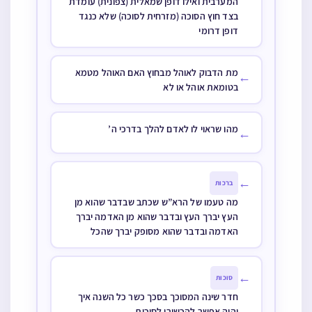
המערבית ואילו דופן שמאלית (צפונית) עומדת
בצד חוץ הסוכה (מזרחית לסוכה) שלא כנגד
דופן דרומי
מת הדבוק לאוהל מבחוץ האם האוהל מטמא
←
בטומאת אוהל או לא
מהו שראוי לו לאדם להלך בדרכי ה’
←
←
ברכות
מה טעמו של הרא”ש שכתב שבדבר שהוא מן
העץ יברך העץ ובדבר שהוא מן האדמה יברך
האדמה ובדבר שהוא מסופק יברך שהכל
←
סוכות
חדר שינה המסוכך בסכך כשר כל השנה איך
יהיה אפשר להכשירו לסוכות