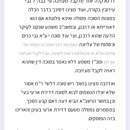
דרגא קלה יותר מלקבל מעזיבה עי’ בבה”ל גבי
עירובין בקורה, ועוד מצינו דסיכך בדבר הכלה
בסוכות הסוכה פסולה ואיכא פלוגתא אם הוא
דאורייתא או דרבנן, ובמשנ”ב משמע שנקט לעיקר
הדעה שהוא דרבנן, ועי’ עוד סוכה י ע”א גבי כרים
וכסתות של עליונה
(ושם הוא דין בישיבה בריצפתה של
עליונה ובלא זה אין עליונה ראויה לישיבה, אבל לקבל מעזיבה
ומכ”ז משמע דלא נאמר בסוכה דין שתהא
אין דין)
ראויה לקבל מעזיבה.
ואדרבה מצינו בתוס’ ריש סוכה דלשי’ ר”ת אסור
שלא יוכלו הגשמים לבוא לסוכה דדירת ארעי בעי’
וכן בתשו’ הרשב”א הביא דעה דאם קבע הסכך
במסמרים נפסלה מטעם דדירת ארעי בעינן והאריכו
בזה הפוסקים.