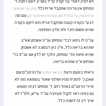
ויש לציין דאפי’ גבי קורה קי”ל בשו”ע דאם רחבה ד’
טפחים אין צריכה שתקבל אריח כלל
(ורק בעי’ שתעמוד
, וגם מה
ברוח מצויה, עי’ בבה”ל שם, וגם בזה מסיים בצ”ע)
דבעי’ בקורה קטנה שתקבל אריח הוא דוקא בקורה
שהיא משום היכר ולא מדין המחיצה.
עכ”פ לו נימא דבד’ טפחים עכ”פ אשכחן שא”צ
שתהא בריאה כלל, א”כ כיון דבסוכה לא אשכחן
שהיא פחות מד’ טפחים, הלכך יש לדון אם עכ”פ בד’
טפחים א”צ שתהא בריאה.
וראיתי בטעם ודעת
על הרמב”ם שם
(בביאורי הלכה)
שאכן כ’ להוכיח מהירושלמי שאפי’ בטומאת מת לא
מיירי הרמב”ם באהל רחב ד’ טפחים דבזה מטמא
גם באינו ראוי לקבל מעזיבה עכ”ד עי”ש, ולפ”ז לא
שייך דין זה לסוכה כלל.