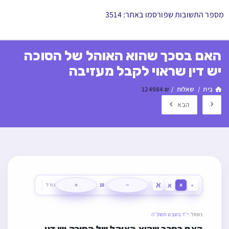
מספר התשובות שפורסמו באתר: 3514
האם בסכך שהוא האוהל של הסוכה
יש דין שראוי לקבל מעזיבה
בַּיִת
/
שאלות
/
ש 124984
הַבָּא
א
א
+
−
א
18
גודל
א
נשאל:
י״ד בשבט תשפ״ה