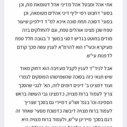
אתי אהל ומבטל אהל מדיני אהל דטומאת מת, וכן
בסוגי’ דחבוט רמי יליף דיני אהלים מטומאה, וכן
בסוגי’ דסוכה תחת סוכה איכא למ”ד דילפינן שיעור
טפח שכן מצינו אוהלים טפח, וגם להחולקים בזה
מודים בחוטט בגדיש דסגי במשך ז’ בגובה חלל טפח
מעיקרא וכעי”ז הוא להרמ”א לענין עשה סכך קודם
לדפנות עי”ש.
אבל לניד”ד לענין לקבל מעזיבה הוא דחוק מאוד
שיש תנאי כזה בסוכה שהשמיטוהו הפוסקים לגמרי
ועוד דמצינו ב’ דינים דומים לזה, הא’ לגבי שהסכך
צריך לעמוד ברוח מצויה, כדמצינו גבי העושה בראש
הספינה וכו’ בגמ’ ושו”ע דמיירי גם בסכך שצריך
לעמוד ברוח מצויה דיבשה כדמוכח מסעי’ שאחר זה
דגם בסכך מיירינן עי”ש, ולעמוד ברוח מצויה היא