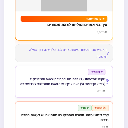
🔥 פופולרי מאוד
איך בני אפרים הצליחו לצאת ממצרים
👁 6,952
האם יש מצוות סיפור יציאת מצרים לבנו כל השנה דרך שאלה
❓
ותשובה
⭐ פופולרי
שקית שהדפיסו עליו פרסומת ובתחילתו ראשי תיבות לק”י
❓
(לישועתך קויתי ה’) האם צריך גניזה והאם מותר להשליכו לאשפה
👁 851
📈 מבוקש
✨ חדש
קהל שנהגו מנהג חומרא והפסיקו במנהגם אם יש לעשות התרת
נדרים
👁 13