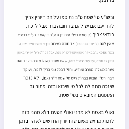
ובשו”ע סי’ שסח ס”ב נתוספו עליהם דיורין צריך
להודיעם אם יש להם צד חובה בזה אבל לזכות
בודאי צריך
[כן מוכח רש”י עירובין פ ע”ב דקאמר דע”פ כהיכא
שאין להם
צד חובה בעירוב
(לדיורין שנתוספו)
(כך משמע דמיירי שם, ועי’
בגמ’ שם פא ע”ב באיזה אופן מעמידים המשנה, אבל לכה”פ רש”י מיירי באופן
, שאם מערב משלו מזכה בלבד ואם
שאין צד חובה, ועי’ עוד בבה”ל בזה)
מערב משלהן מערב ומודיע, וחזי’ דבכל גוני צריך לזכות, ועיקרי
, ולא נזכר
דברי רש”י הובאו בבה”ל ריש סי’ שסח ד”ה ואם]
שיזכה מתחילה לכל מי שיבוא ובזה יפתור גם
האופנים המובאים בסי’ שסח.
ואולי באמת לא מהני ואולי הטעם דלא מהני בזה
לזכות מראש משום שהדיורין החדשים לא היו בזמן