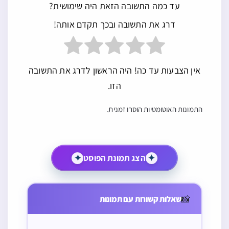
עד כמה התשובה הזאת היה שימושית?
דרג את התשובה ובכך תקדם אותה!
אין הצבעות עד כה! היה הראשון לדרג את התשובה
הזו.
התמונות האוטומטיות הוסרו זמנית.
✦
הצג תמונת הפוסט
✦
האם בזמן בית
בחור ישיבה
אדם שסועד שוב
אם טומאה
האם מותר
המקדש השני
מחוץ לארץ
📸
מיד לאחר ברכת
שאלות קשורות עם תמונות
בוקעת ויורדת
לקרוא בשמחת
היה מותר לשרוף
שהשתדך עם
המזון או אוכל
היה צריך להיות
תורה פרשת
שוטר מתיוון
משפחה מארץ