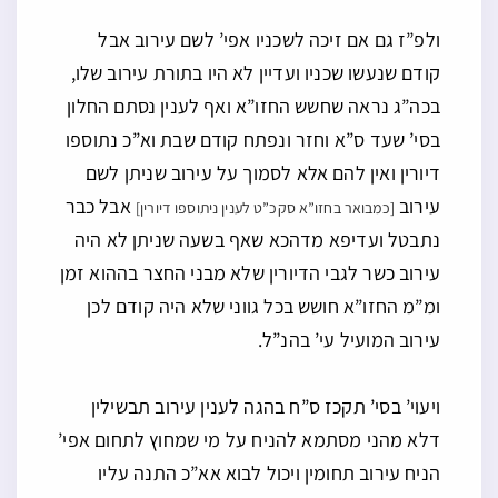
ולפ”ז גם אם זיכה לשכניו אפי’ לשם עירוב אבל
קודם שנעשו שכניו ועדיין לא היו בתורת עירוב שלו,
בכה”ג נראה שחשש החזו”א ואף לענין נסתם החלון
בסי’ שעד ס”א וחזר ונפתח קודם שבת וא”כ נתוספו
דיורין ואין להם אלא לסמוך על עירוב שניתן לשם
עירוב
אבל כבר
[כמבואר בחזו”א סקכ”ט לענין ניתוספו דיורין]
נתבטל ועדיפא מדהכא שאף בשעה שניתן לא היה
עירוב כשר לגבי הדיורין שלא מבני החצר בההוא זמן
ומ”מ החזו”א חושש בכל גווני שלא היה קודם לכן
עירוב המועיל עי’ בהנ”ל.
ויעוי’ בסי’ תקכז ס”ח בהגה לענין עירוב תבשילין
דלא מהני מסתמא להניח על מי שמחוץ לתחום אפי’
הניח עירוב תחומין ויכול לבוא אא”כ התנה עליו