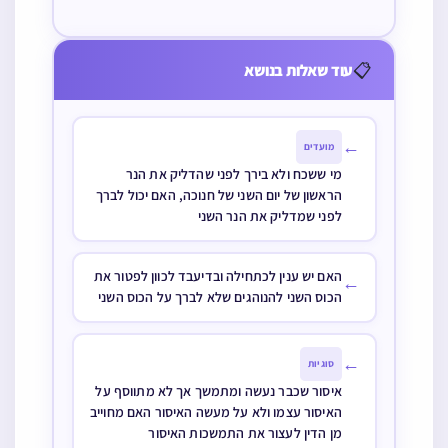
דבר שטיבולו
טמא גם בצד
וזאת הברכה
שבא לתפוס
ישראל ואינו
במשקה או
השני של כדור
שוב אחר שכבר
יהודי לשמד
עתיד לחזור
מתפלל האם
הארץ ואיך יש
📋
עוד שאלות בנושא
סיימו לגמרי
לדור בחוצה
צריך ליטול שוב
חילוק בין ארץ
המנין הקודם
לארץ האם
ידיו
ישראל לצדה
מחוייב ביום טוב
←
מועדים
השני
שני
מי ששכח ולא בירך לפני שהדליק את הנר
הראשון של יום השני של חנוכה, האם יכול לברך
לפני שמדליק את הנר השני
האם יש ענין לכתחילה ובדיעבד לכוון לפטור את
←
הכוס השני להנוהגים שלא לברך על הכוס השני
←
סוגיות
איסור שכבר נעשה ומתמשך אך לא מתווסף על
האיסור עצמו ולא על מעשה האיסור האם מחוייב
מן הדין לעצור את התמשכות האיסור