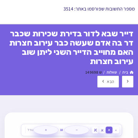
מספר התשובות שפורסמו באתר: 3514
דייר שבא לדור בדירת שכירות שכבר
דר בה אדם שעשה כבר עירוב חצרות
האם מחוייב הדייר השני ליתן שוב
עירוב חצרות
בַּיִת
/
שאלות
/
ש 149698
הַבָּא
א
א
+
−
א
18
גודל
א