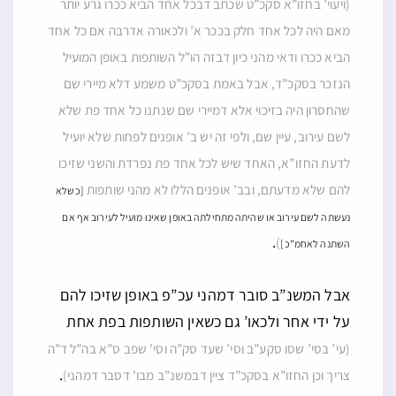
(ויעוי’ בחזו”א סקכ”ט שכתב דבכל אחד הביא ככרו גרע יותר
מאם היה לכל אחד חלק בככר א’ ולכאורה אדרבה אם כל אחד
הביא ככרו ודאי מהני כיון דבזה הו”ל השותפות באופן המועיל
הנזכר בסקכ”ד, אבל באמת בסקכ”ט משמע דלא מיירי שם
שהחסרון היה בזיכוי אלא דמיירי שם שנתנו כל אחד פת שלא
לשם עירוב, עיין שם, ולפי זה יש ב’ אופנים לפחות שלא יועיל
לדעת החזו”א, האחד שיש לכל אחד פת נפרדת והשני שזיכו
להם שלא מדעתם, ובב’ אופנים הללו לא מהני שותפות
[כשלא
נעשתה לשם עירוב או שהיתה מתחילתה באופן שאינו מועיל לעירוב אף אם
.
)
השתנה לאחמ”כ]
אבל המשנ”ב סובר דמהני עכ”פ באופן שזיכו להם
על ידי אחר ולכאו’ גם כשאין השותפות בפת אחת
(עי’ בסי’ שסו סקע”ב וסי’ שעד סק”ה וסי’ שפב ס”א בה”ל ד”ה
.
צריך וכן החזו”א בסקכ”ד ציין דבמשנ”ב מבו’ דסבר דמהני)