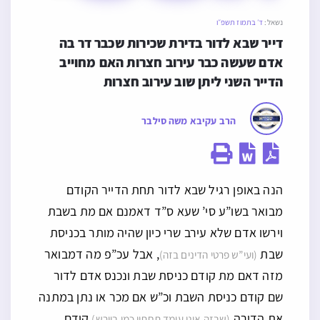
נשאל:
ד׳ בתמוז תשפ״ו
דייר שבא לדור בדירת שכירות שכבר דר בה 
אדם שעשה כבר עירוב חצרות האם מחוייב 
הדייר השני ליתן שוב עירוב חצרות
הרב עקיבא משה סילבר
הנה באופן רגיל שבא לדור תחת הדייר הקודם
מבואר בשו”ע סי’ שעא ס”ד דאמנם אם מת בשבת
וירשו אדם שלא עירב שרי כיון שהיה מותר בכניסת
שבת
, אבל עכ”פ מה דמבואר
(ועי”ש פרטי הדינים בזה)
מזה דאם מת קודם כניסת שבת ונכנס אדם לדור
שם קודם כניסת השבת וכ”ש אם מכר או נתן במתנה
את הדירה
קודם
(שבזה אינו עומד תחתיו כמו ביורש)