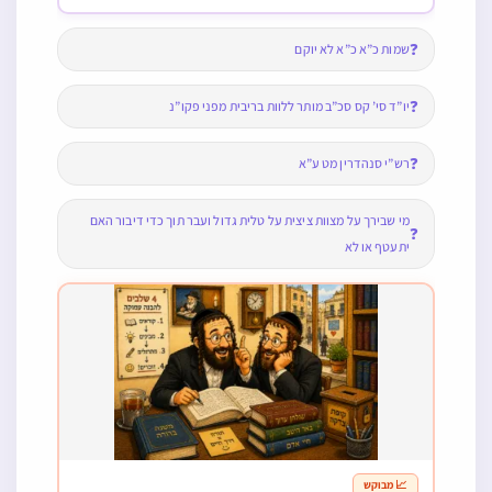
❓
שמות כ”א כ”א לא יוקם
❓
יו”ד סי’ קס סכ”ב מותר ללוות בריבית מפני פקו”נ
❓
רש”י סנהדרין מט ע”א
מי שבירך על מצוות ציצית על טלית גדול ועבר תוך כדי דיבור האם
❓
יתעטף או לא
📈 מבוקש