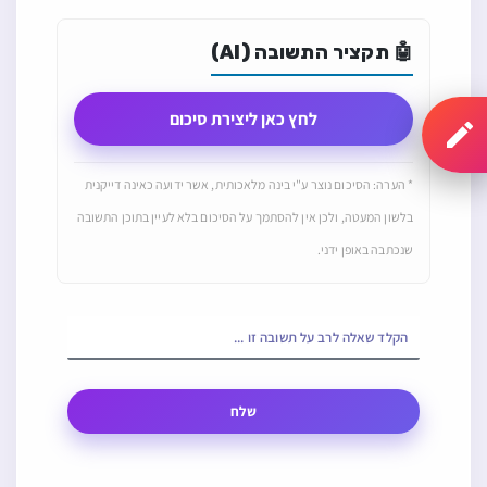
🤖 תקציר התשובה (AI)
לחץ כאן ליצירת סיכום
* הערה: הסיכום נוצר ע"י בינה מלאכותית, אשר ידועה כאינה דייקנית
בלשון המעטה, ולכן אין להסתמך על הסיכום בלא לעיין בתוכן התשובה
שנכתבה באופן ידני.
שלח