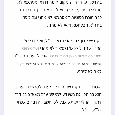
בהדיא, וע”ד זה יש מקום לומר דודאי מסתמא לא
מהני להניח על מי שיבוא לדור אחר כך בחצר וזה
כבר מוכח בסוגיות דמסתמא לא מהני וגם מפו’
בחזו”א דבסתמא ודאי לא מהני.
רק דיש לדון אם מהני תנאי וכנ”ל, ואמנם לשי’
החזו”א הנ”ל לכאו’ נמצא דלא מהני
(עכ”פ באופן
, אבל לדעת המשנ”ב
שאינו מועיל שזה האופן הרגיל וכנ”ל)
[ופשטות המהרי”ל והמג”א שהביא המשנ”ב בריש סי’ שעד סק”ה]
למה לא ליהני.
ואמנם בסי’ תקכז שם מיירי במערב למי שכבר עכשיו
הוא בר הכי וגם בשיודע למי שמערב משא”כ בניד”ד
דתרווייהו לגריעותא אבל לפי חשבון הדברים אכתי
צל”ע וכנ”ל.