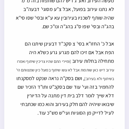
מעשה העירוב ואע”ג דיש להם שותפות בזה מ”מ
לא נתנו עירוב בפועל, אבל צ”ע מסוגי’ דבעה”ב
שהיה שותף לשכניו בעירובין עא ע”א ובסי’ שסו סי”א
בהג”ה ובסי’ שפו ס”ג בהג”ה ונו”כ שם.
אבל כ’ החזו”א בסי’ צ סקכ”ד דבעינן שיתנו הם
הפת אבל אם זיכו להם מגרע גרע כשלא היה
מתחילה בחלות עירוב
[ומיירי התם שהיו צריכין שיתוף ואמרו
עירוב דיש כאן שותפות אבל לא עשו שיתוף בפועל כיון שמצוותם הי’
, ושם בסק”ה נראה שנקט למסקנתו
בשיתוף ולא בעירוב]
להחמיר בזה ועי’ עוד שם בסקכ”ט ותו”ד הזכיר שם
דלא שייך לומר דלב בית דין מתנה על הדיורין
שיבואו שיהיה להם חלק בעירוב והוא כמו שכתבתי
לעיל לדייק מן הסוגיות ועי”ש מש”כ עוד.