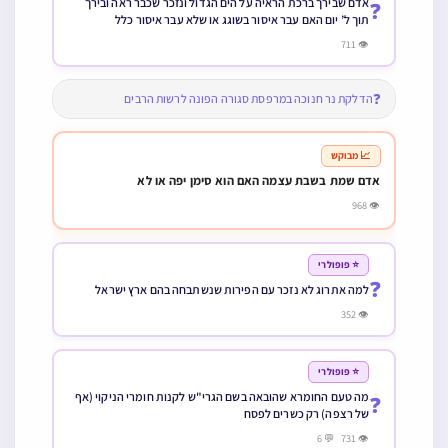
אדם שבירך ברכת הראיה על הים הגדול ונזכר שכבר ראה ובירך
❓
תוך ל’ יום האם עבר איסור בשוגג או שלא עבר איסור כלל
👁 711
❓
הדלקת נר חנוכה במרפסת סגורה הפונה לרשות הרבים
📈 מבוקש
אדם שמת בשבת עצמה האם הוא סימן יפה או לא
👁 968
⭐ פופולרי
❓
למה אתרוג לא נזכר עם הפירות שנשתבחה בהם ארץ ישראל
👁 352
⭐ פופולרי
מה טעם החומרא שהובאה בשם הגרי"ש לקנות חומרי הניקוי (אף
❓
של רצפה) רק כשרים לפסח
👁 731 💬 6