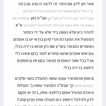
אחר ויש לדון אם היתר זה לדעה זו נוהג גם בתה
(ע”ע חזו”א שם וטעמא דקרא הנהגות החזו”א אות מא
, ועכ”פ כאן
וקצה”ש סי’ קכה בבדה”ש סקכ”א)
(ומסתמא גם
א”א
בשקיק תה שלא נאמר בו ההיתר להדיא גם להמתירים)
להתיר כיון שלא נעשה ביד אלא על ידי כפתור
המפעיל את המערכת והרי סינון בודאי יש בו אופנים
האסורים כמבואר בשו”ע שם כיון שהוא ברירה בכלי,
וגם שיש אופנים שהוא מחודש לומר בהם שאינו כלי
אבל בכל שאר האופנים מבואר בסוגיות ובפוסקים
דחשיב ברירה בכלי.
ובאופן שהמכשיר עצמו עושה הפעולה בשני שלבים
כך שבס”ה המכשיר עושה ב’ פעולות
(באותם המים)
והאדם מפעיל אותם בלחיצה אחת, בזה יש מקום
לדון ולפלפל דחשיב כמו פעולה אחת מכיון שהכל