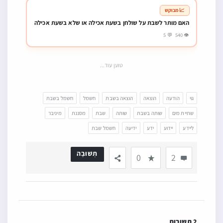
📈 מבוקש
האם מותר לשבת על שולחן בשעת אכילה או שלא בשעת אכילה
👁 540 💬 5
טוען עוד...
גוי
הודעה
הוצאה
הוצאה בשבת
חשמל
חשמל בשבת
שתיית מים
שותה בשבת
שותה
שבת
מסננת
מיניבר
ליידע
יידוע
ידע
ידיעה
חשמל שבת
תְשׁוּבָה
0
2
2 תשובות