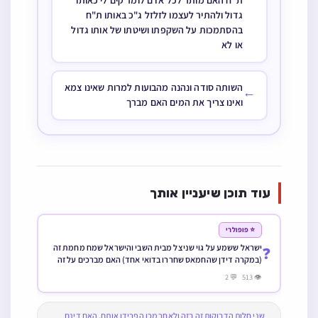
ת"ח האם מותר לכל אדם לומר קים לי כאותו
גדול ולהתיר לעצמו לזלזל ג"כ באותו ת"ח
בהסתמכות על השקפתו ושיטתו של אותו גדול
או לא
השותה סודה ונהנה מהבועות למרות שאינו צמא
←
ואינו צריך את המים האם מברך
עוד תוכן שיעניין אותך
⭐ פופולרי
ישראל ששמע על גוי שניצל מבית השבי והישראל שמח מחמת זה
❓
(במקרה דידן שהחמאס שחררו בדואי אחד) האם מברכים על זה
הטוב והמטיב
👁 513 💬 2
שני חלות הדבוקות זה בזה ולאחר מכן הפרידו אותם, האם דינם