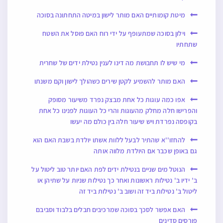
מיטת קומותיים האם מותר לישון במיטה התחתונה בסוכה
וילון בסוכה שמתעופף על ידי רוח האם פוסל את השטח
שתחתיו
מי שיש לו תחבושת מה דינו לענין נטילת ידים של שחרית
האם מותר להשמיע לקטן שירים כשהולך לישון וקם משנתו
אפו כמה עוגות כל אחת מבצק נפרד משיעור מסופק
והפרישו חלה מחלק מהעוגות והרי כל העוגות לפנינו כל אחת
בקופסה נפרדת ויש שיעור חלה בין כולם מה יעשו
להחזו''א שהתיר לבעל ללוות אשתו יולדת בשבת האם הוא
גם באופן שכבר אם היולדת מלווה אותה
הנוטל מים שניים בנטילת ידים לפת האם יותר טוב ליטול על
ב' ידיו ב' נטילות ראשונות ואחר כך נטילות שניות על שתיהן או
ליטול ב' נטילות ביד זה ושוב ב' נטילות ביד זה
האם אפשר לסכך בסוכה שמרכיבים חבלים בלבוד וסביבם
פורסים סדינים