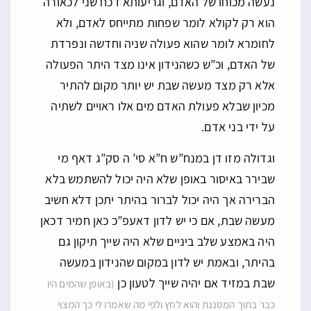
נעשה מכוחו של האדם, וגריעותא דכח שני לכאורה
הוא רק לקולא לומר שפחות מתייחס לאדם, ולא
לחומרא לומר שהוא פעולה שניה וחדשה ונפרדת
של האדם, וכ”ש כשהנידון אינו מצד היתר הפעולה
אלא רק מצד מעשה שבת יש יותר מקום להתיר
מכיון שבלא פעולת האדם מים אלו ראויים לשתיה
על ידי בני אדם.
וגדולה מזו דן במנח”ש ח”א סי’ ה סק”ג דאף מי
שבירר באיסור באופן שלא היה יכול להשתמש בלא
הברירה אך היה יכול לברור בהיתר יתכן דלא חשיב
מעשה שבת, אם כי יש לדון דאעפ”כ כאן חמיר דכאן
היה באמצע שלב ביניים שלא היה שייך תיקון גם
בהיתר, ובאמת יש לדון במקום שהנידון במעשה
שבת במזיד אם יהיה שייך לטעון כן
(באופן שהמים היו
כבר בתוך המסננת והוא לחץ ולפי מה שאמרו לי כך המצוי