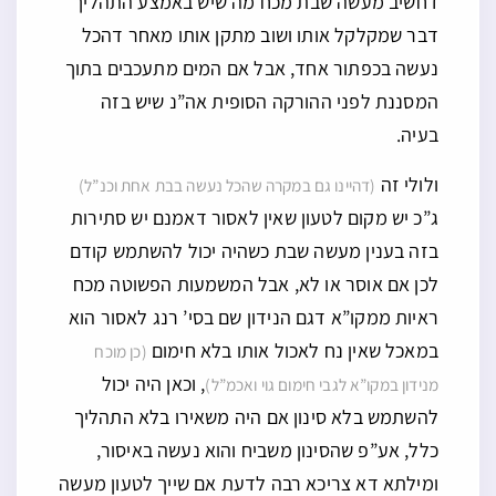
דחשיב מעשה שבת מכח מה שיש באמצע התהליך
דבר שמקלקל אותו ושוב מתקן אותו מאחר דהכל
נעשה בכפתור אחד, אבל אם המים מתעכבים בתוך
המסננת לפני ההורקה הסופית אה”נ שיש בזה
בעיה.
ולולי זה
(דהיינו גם במקרה שהכל נעשה בבת אחת וכנ”ל)
ג”כ יש מקום לטעון שאין לאסור דאמנם יש סתירות
בזה בענין מעשה שבת כשהיה יכול להשתמש קודם
לכן אם אוסר או לא, אבל המשמעות הפשוטה מכח
ראיות ממקו”א דגם הנידון שם בסי’ רנג לאסור הוא
במאכל שאין נח לאכול אותו בלא חימום
(כן מוכח
, וכאן היה יכול
מנידון במקו”א לגבי חימום גוי ואכמ”ל)
להשתמש בלא סינון אם היה משאירו בלא התהליך
כלל, אע”פ שהסינון משביח והוא נעשה באיסור,
ומילתא דא צריכא רבה לדעת אם שייך לטעון מעשה