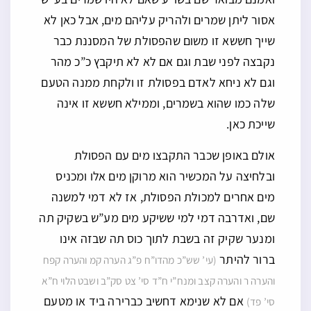
אסור ליתן שמרים ולהריק עליהם מים, אבל כאן לא
שייך חששא זו משום שהפסולת של המסננת כבר
נקבצה לפני שבת וגם אם לא לא תיקבץ כ”כ מהר
וגם לא ניחא לאדם בפסולת זו ולקחת ממנה הטעם
שלה כמו שהוא בשמרים, וממילא חששא זו אינה
שייכת כאן.
אולם באופן שכבר התקבצו מים עם הפסולת
ובלחיצה על המכשיר הוא מרוקן מים אלו ומכניס
מים אחרים למכולת הפסולת, אז לא דמי למשנה
שם, ואדרבה דמי למי ששיקע מים מע”ש בשקיק תה
ומנער שקיק זה בשבת לתוך כוס תה שבזה אינו
ברור להיתר
(עי’ שש”כ מהדו”ח פ”ג הערה קמ והערה קפח
והערה ר והערה קצב ומנח”י ח”ד סי’ צט סק”ב ושבט הלוי ח”א
אם לא שנימא דחשיב כברירה ביד או מטעם
סי’ פד)