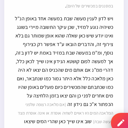
.
במסננים במכשירים של היום)
ויש לדון לענין מעשה שבת במעשה אחד באופן הנ”ל
כשיהיה נוגע למזיד, שכן עיקר התשובה מיירי בשוגג
ואינו יודע שיש כאן שאלה שהוא אופן שמותר גם בלא
צירוף זה, והדברים הובאו ע”ד אפשר רק כצירוף
נוסף, ומ”מ במעשה שבת במזיד באמת יש לדון בזה,
אך למעשה לפום קושטא הנידון אינו שייך לכאן כלל,
דהרי ממ”נ אם אותם מים שהכניס הם יצאו לא היה
כאן מלאכה כלל אלא היתר גמור כמו שנתבאר, ואם
כמו שכתבתם שהמכשירים כיום פועלים באופן שהיו
מים אחרים לפני כן והם יצאו בזמן הלחיצה על
הכפתור א”כ גם נידון זה
(אם מלאכה רצופה שלפני
המלאכה המים היו ראויים לשתיה אוסרת או אינה אוסרת מצד
שוב אינו שייך כאן שהרי המים שיצאו
מעשה שבת)