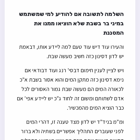
השלמה לתשובה אם להודיע למי שמשתמש
במיני בר בשבת שלא הוציאו ממנו את
המסננת
והעירו עוד דיש עוד טעם למה ליידע אותו, דבאמת
יש לדון דסינון כזה חשיב מעשה שבת.
ויש לציין לענין חימום דבסי’ רנג ועוד דבודאי אם
נימא דסינון כזה מתקן המים והוא אסור בשבת א”כ
לכאורה המים הם מעשה שבת גמור האסורים לכל
אדם לשתותם ומשום זה לחוד ג”כ יש ליידע אפי’ אם
כבר הוציא המים מהמכשיר.
ומ”מ בניד”ד יש לדון מצד טענה זו, דהרי המים
לפני שעוברים התהליך אפשריים בשתיה ולא ברור