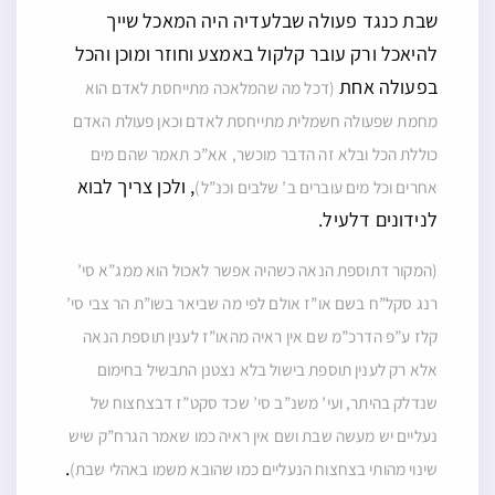
שבת כנגד פעולה שבלעדיה היה המאכל שייך
להיאכל ורק עובר קלקול באמצע וחוזר ומוכן והכל
בפעולה אחת
(דכל מה שהמלאכה מתייחסת לאדם הוא
מחמת שפעולה חשמלית מתייחסת לאדם וכאן פעולת האדם
כוללת הכל ובלא זה הדבר מוכשר, אא”כ תאמר שהם מים
, ולכן צריך לבוא
אחרים וכל מים עוברים ב’ שלבים וכנ”ל)
לנידונים דלעיל.
(המקור דתוספת הנאה כשהיה אפשר לאכול הוא ממג”א סי’
רנג סקל”ח בשם או”ז אולם לפי מה שביאר בשו”ת הר צבי סי’
קלז ע”פ הדרכ”מ שם אין ראיה מהאו”ז לענין תוספת הנאה
אלא רק לענין תוספת בישול בלא נצטנן התבשיל בחימום
שנדלק בהיתר, ועי’ משנ”ב סי’ שכד סקט”ז דבצחצוח של
נעליים יש מעשה שבת ושם אין ראיה כמו שאמר הגרח”ק שיש
.
שינוי מהותי בצחצוח הנעליים כמו שהובא משמו באהלי שבת)