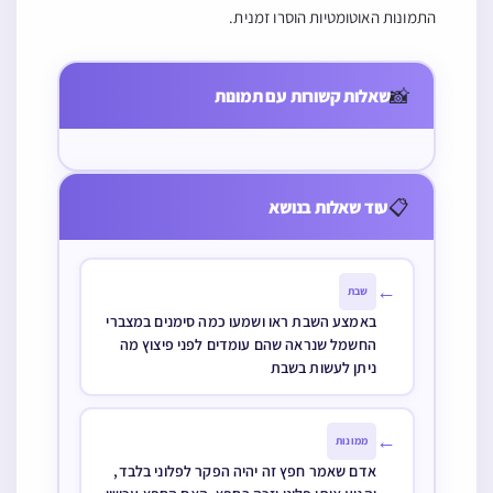
ממונות
התמונות האוטומטיות הוסרו זמנית.
אדם שהפקיר
תחנת החשמל
את כלב החצר
נהרסה במלחמה
📸
שאלות קשורות עם תמונות
שלו ואדם אחר
על ידי כלי נשק
ניזוק ממנו האם
האם יש לברך
הוא חייב
דיין האמת
📋
עוד שאלות בנושא
←
שבת
באמצע השבת ראו ושמעו כמה סימנים במצברי
החשמל שנראה שהם עומדים לפני פיצוץ מה
ניתן לעשות בשבת
←
ממונות
אדם שאמר חפץ זה יהיה הפקר לפלוני בלבד,