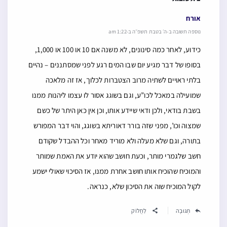
אורח
נוספה תשובה ב-ה׳ בטבת תשפ״ה ב-1:22 am
כידוע, לאחר כמה סינונים, לא משנה אם 10 או 100 או 1,000,
בסופו של דבר מגיע יום שבו המים רגע לפני שמסתננים – נהיים
בלתי ראויים לשתיה מרוב הצטברות לכלוך, אז זה מלאכה
שמועילה במאכל לכו”ע, וגם בשוגג אסור לו עצמו ליהנות ממנו
בשבת בודאי, ולכן ודאי שיידע אותו, וכן אין כאן היתר של כשם
שמצוה וכו’, מפני שזה בורר דאוריתא בשוגג, והוי דבר המפורש
בתורה, וגם שלא מעלה ולא מוריד מאחר וכל ההבדל שקודם
חשב שלגמרי מותר, וכעת חושב שהוא יודע את האמת שמותר
והמוכיח שהוכיח אותו חושב אחרת ממנו, אז הסיכוי שאולי ישמע
לקול המוכיח שוה את הסיכון שלא, כנראה.
תְגוּבָה
לַחֲלוֹק