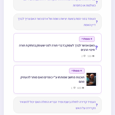
❓
כשלמות או כחסרות
העומד בפני המת בשעת יציאת נשמה של אדם כשר האם צריך לברך
❓
דיין האמת
⭐ פופולרי
האם אפשר לברך לעסוק בדברי תורה לפני שעוסק בהחזקת תורה
❓
וזיכוי הרבים
👁 530 💬 2
⭐ פופולרי
תוכנות מחשב שפותחו ע”י כופרים האם מותר להעתיק
מהם
👁 605 💬 1
העמיד קדירה לחולה בשבת ומיד הבריא החולה האם יכול להשאיר
❓
הקדירה על האש