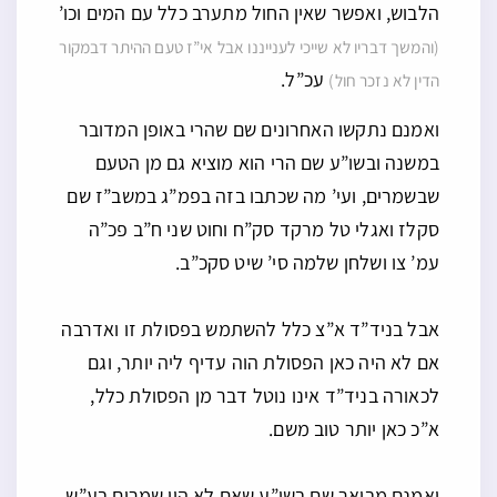
הלבוש, ואפשר שאין החול מתערב כלל עם המים וכו’
(והמשך דבריו לא שייכי לענייננו אבל אי”ז טעם ההיתר דבמקור
עכ”ל.
הדין לא נזכר חול)
ואמנם נתקשו האחרונים שם שהרי באופן המדובר
במשנה ובשו”ע שם הרי הוא מוציא גם מן הטעם
שבשמרים, ועי’ מה שכתבו בזה בפמ”ג במשב”ז שם
סקלז ואגלי טל מרקד סק”ח וחוט שני ח”ב פכ”ה
עמ’ צו ושלחן שלמה סי’ שיט סקכ”ב.
אבל בניד”ד א”צ כלל להשתמש בפסולת זו ואדרבה
אם לא היה כאן הפסולת הוה עדיף ליה יותר, וגם
לכאורה בניד”ד אינו נוטל דבר מן הפסולת כלל,
א”כ כאן יותר טוב משם.
ואמנם מבואר שם בשו”ע שאם לא היו שמרים בע”ש