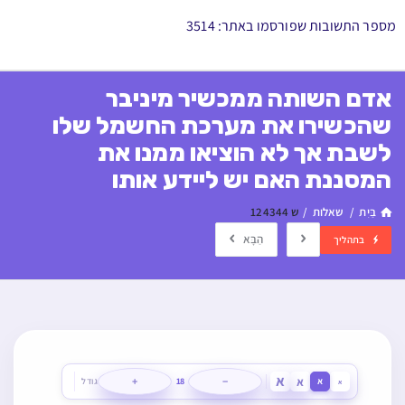
מספר התשובות שפורסמו באתר: 3514
אדם השותה ממכשיר מיניבר
שהכשירו את מערכת החשמל שלו
לשבת אך לא הוציאו ממנו את
המסננת האם יש ליידע אותו
בַּיִת
/
שאלות
/
ש 124344
הַבָּא
בתהליך
א
א
+
−
א
18
גודל
א