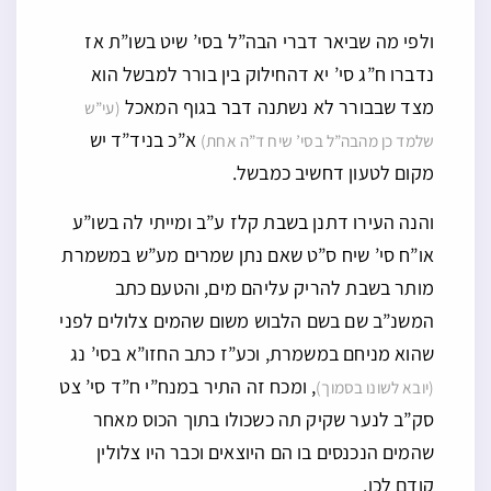
ולפי מה שביאר דברי הבה”ל בסי’ שיט בשו”ת אז
נדברו ח”ג סי’ יא דהחילוק בין בורר למבשל הוא
מצד שבבורר לא נשתנה דבר בגוף המאכל
(עי”ש
א”כ בניד”ד יש
שלמד כן מהבה”ל בסי’ שיח ד”ה אחת)
מקום לטעון דחשיב כמבשל.
והנה העירו דתנן בשבת קלז ע”ב ומייתי לה בשו”ע
או”ח סי’ שיח ס”ט שאם נתן שמרים מע”ש במשמרת
מותר בשבת להריק עליהם מים, והטעם כתב
המשנ”ב שם בשם הלבוש משום שהמים צלולים לפני
שהוא מניחם במשמרת, וכע”ז כתב החזו”א בסי’ נג
, ומכח זה התיר במנח”י ח”ד סי’ צט
(יובא לשונו בסמוך)
סק”ב לנער שקיק תה כשכולו בתוך הכוס מאחר
שהמים הנכנסים בו הם היוצאים וכבר היו צלולין
קודם לכן.