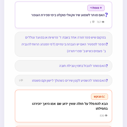
⭐ פופולרי
❓
האם מותר לשמוע שיר ווקאלי מוקלט בימי ספירת העומר
👁 767 💬 1
במקום שיש ספר תורה אחד בשבת ד’ פרשיות או במועד וגוללים
❓
הספר למפטיר האם יש הגבהה בינתיים (לפי המנהג הרווח להגביה
ב’ פעמים כשיש ב’ ספרי תורה)
❓
האם מותר לטבול בחמין טבילת חובה
❓
האם מותר להשמיע לקטן שירים כשהולך לישון וקם משנתו
💬9
📈 מבוקש
הבא להתפלל על חולה שאין ידוע שם אמו היאך יזכירהו
בתפילתו
👁 836