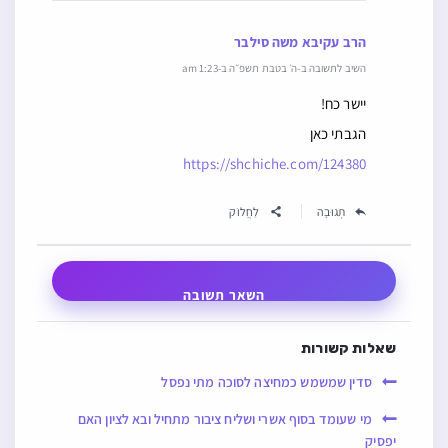
הרב עקיבא משה סילבר
השיב לתשובה ב-ה׳ בטבת תשפ״ה ב-1:23 am
יישר כח!
הגבתי כאן
https://shchiche.com/124380
תְגוּבָה
לַחֲלוֹק
השאר תשובה
שאלות קשורות
סדין שמשמש כמחיצה לסוכה מתי נפסל
מי שעומד בסוף אשרי ושליח ציבור מתחיל ובא לציון האם
יפסיק