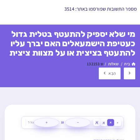
מספר התשובות שפורסמו באתר: 3514
מי שלא יספיק להתעטף בטלית גדול
כעטיפת הישמעאלים האם יברך עליו
להתעטף בציצית או על מצוות ציצית
בַּיִת
/
שאלות
/
ש 132153
הַבָּא
א
א
+
−
א
18
גודל
א