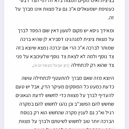
בציצית ואינו מקיים המצוה בלא זה לפי הצד דבעי’
כעטיפת ישמעאלים א”כ גם על מצוות אינו מברך על
זה.
ומאידך גיסא יש מקום לטעון דאין שום הפסד לברך
על מצוות ציצית למנהגינו דסבירא לן שהיא ברכה
שמותר לברכה א”כ הרי אם יברכה נמצא שיוצא בזה
צד נוסף ולמה לא לצאת צד נוסף שלעיכובא על פני
צד שהוא רק לכתחילה
.
(כיון שבעל מצוות יוצא)
היוצא מזה שאם מברך להתעטף לכתחילה עושה
כדעת כמעט כל הפוסקים מעיקר הדין, אבל יש טעם
להעדיף לברך על מצוות כדי לחשוש לדעת הגאונים
שחשש להם המשנ”ב וכן נהגו לחשוש להם במקרה
רגיל וא”כ גם לענין מקרה שהחשש הוא רק בנוסח
הברכה יותר טוב לחשוש לשיטתם ולברך על מצוות