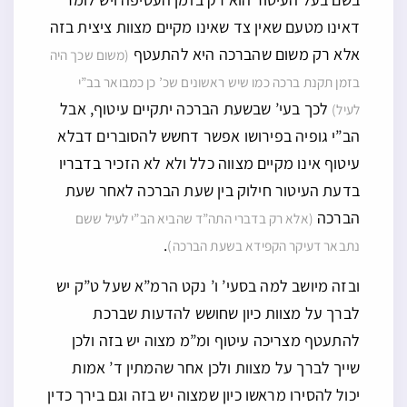
דאינו מטעם שאין צד שאינו מקיים מצוות ציצית בזה
אלא רק משום שהברכה היא להתעטף
(משום שכך היה
בזמן תקנת ברכה כמו שיש ראשונים שכ’ כן כמבואר בב”י
לכך בעי’ שבשעת הברכה יתקיים עיטוף, אבל
לעיל)
הב”י גופיה בפירושו אפשר דחשש להסוברים דבלא
עיטוף אינו מקיים מצווה כלל ולא לא הזכיר בדבריו
בדעת העיטור חילוק בין שעת הברכה לאחר שעת
הברכה
(אלא רק בדברי התה”ד שהביא הב”י לעיל ששם
.
נתבאר דעיקר הקפידא בשעת הברכה)
ובזה מיושב למה בסעי’ ו’ נקט הרמ”א שעל ט”ק יש
לברך על מצוות כיון שחושש להדעות שברכת
להתעטף מצריכה עיטוף ומ”מ מצוה יש בזה ולכן
שייך לברך על מצוות ולכן אחר שהמתין ד’ אמות
יכול להסירו מראשו כיון שמצוה יש בזה וגם בירך כדין