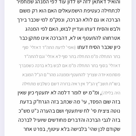
והואיל דאתאן לזה יש לדון עוד לפי המנהג שמחמיר
לכתחילה כעטיפת הישמעאלים האם הוא רק משום
הברכה או גם לולא הברכה, ונפק”מ למי שכבר בירך
ולבש והסיח דעתו ועדיין לבוש, האם לפי המנהג
אטרחוהו להתעטף או לא, דהברכה אינו מתקן כבר
כיון שכבר הסיח דעתו
(ואפי’ לדעת התה”ד דאזלי’ סוף
בתר התחלה מ”מ התחלה בתר סוף לא אזלי’ וגם להתה”ד
דאזלי’ בסוף בתר התחלה מ”מ אם לבש בלא ברכה כשמברך
מסתמא יודה שצריך להתעטף וממנהג מהר”ם הנ”ל המובא
בשו”ת תשב”ץ הנ”ל אין ראיה ברורה דשם כשלבש מתחילה
, ומ”מ יש לומר דלמה לא יתעטף כיון שאין
היה בלילה)
בזה שום הפסד, עי’ מה שכתב בזה הגרח”ק בדעת
נוטה ציצית סי’ לח שיתעטף ושם בהערה נ”ט מש”כ
בזה לגבי הברכה והדברים מחודשים שיועיל לברכה
שקודם לכן שהי’ בלבישה בלא עיטוף, בפרט אחר