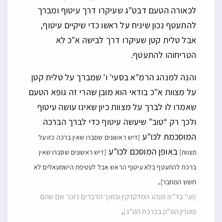
לכאורה הטעם דבט”ג שעיקרו דרך עיטוף ומברך
להתעטף נכון שיניח על ראשו כדי שיקיים עיטוף,
אבל טלית קטן שעיקרו דרך לבישה א”כ לא
הטריחוהו להתעטף.
והנה למנהג הרמ”א בסעי’ ו’ שמברך על טלית קטן
על מצוות א”כ בודאי הוא מובן שהרי זה גופא הטעם
שאמרו לו לברך על מצוות כיון שאינו עושה עיטוף
ולכך רק “טוב” שיעשה עיטוף כדי לברך הברכה
המוסכמת לכו”ע
[דיש ראשונים שסברו שאין ברכה כזו על
באופן המוסכם לכו”ע
מצוות]
[דיש ראשונים שסברו שאין
ברכת להתעטף בלא עיטוף הראש אבל לעטיפת הישמעאלים לא
.
חשש המחבר]
(ועי’ בד”מ מנהג המדקדקין ובתוך הדברים נזכר שם שהם
.
פוטרין הט”ק בברכת הט”ג)