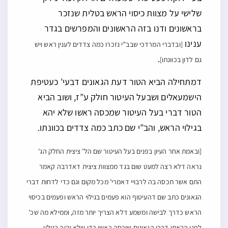
שלישי על מצוות כיסוי הראש בטלית שנזכר
בראשונים ודנו בזה הראשונים והמפרשים בגדר
ענינו
[ובדברי המרדכי שבב”י נזכרו כמה צדדים לענין ראש ויש
.
גם לדון בכוונתו]
דמתחילה הביא הטור דעת הגאונים דבעי’ כעטיפת
הישמעאלים ושבעל העיטור חולק ע”ז, ושוב הביא
הטור דברי בעל העיטור שמכסה ראשו שלא יהא
בגילוי הראש, והב”י שם כתב כמה צדדים בכוונתו.
[ובאמת אחר העיון בפנים בעל העיטור שם הל’ ציצית החלק הג’
נראה דלא רצה למעט שום בגד ממצוות ציצית דאדרבה קאמר
התם אשר תכסה בה לרבויי דאמרי’ מכל מקום וגם כדי לדחות דברי
הגאונים כתב שם דהעיטוף הוא פעמים בגילוי הראש ופעמים בכיסוי
הראש כדרך לבישה ומשמע דלא הצריך יותר מזה, וממילא מה שכ’
לפני הבאתו דברי הגאונים שיכסה ראשו כדי שלא יהיה בגילוי