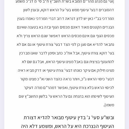
[ועי’ גם מנהג מהר”ם המובא בשו”ת תשב”ץ ח”ב סי’ מ דג”כ משמע
דהסוברים דבעי’ עיטוף ממש בעי’ על הראש דוקא, ובענין לשון
המרדכי בב”י כאן יש לדון דנראה דרוב דברי המרדכי נאמרו בענין
הבגדים הקטנים מאוד דאינם מכסים הגוף ובזה בא בטענה שאינם
מכסים הגוף וגם אינם מכסים הראש דאפשר שגם הראש צריך ולא
נתבאר להדיא אם טען כן לפי הצד דבעי’ צורת עיטוף או גם אם לא
בעי’ דוקא צורת עיטוף, אבל אח”כ כתב וסימן לדבר שאנו מברכין
להתעטף בציצית וגם באבל מצינו עיטוף הראש, אבל גם שם לא
מצינו חילוק אם עיקר כוונתו דבעי’ צורת עיטוף או דרק מביא ראיה
דבעי’ כיסוי הראש ג”כ, ויותר נראה כהצד השני וא”כ מצינו מקור
לכיסוי הראש בלא צורת עיטוף, ואפשר דמהר”ם מודה דעיקר
העיטוף לשיטתו הוא בהנחה גם על הראש עי’ בלשון התשב”ץ שם
.
משמו]
ובשו”ע סעי’ ג’ בדין עיטוף מבואר להדיא דצורת
העיטוף הנצרכת היא על הראש, ומשמע דלא היה