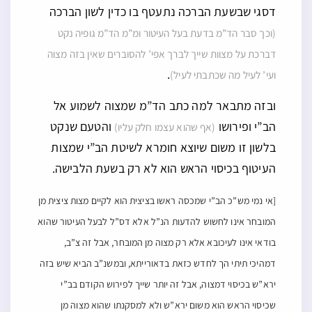
דסגי שבשעת הברכה נתעטף בו כדין לשון הברכה
(וכך סבר הד”מ בדעת בעל העיטור ומ”מ הד”מ גופיה נקט
דברכת על מצוות שייך לברך אפי’ להסוברים שאין בזה מצוה
.
ועי’ לעיל מה שכתבתי לעיל)
ובזה מתבאר למה כתב הד”מ שמצוה לשמוע אל
הב”י ופירושו
והטעם שנקט
(אף שהוא עצמו חלק עליו)
בלשון זו משום שיוצא חומרא לשיטת הב”י שמצות
העיטוף בכיסוי הראש הוא לא רק בשעת הלבישה.
[אי נמי מש”כ הב”י שמכסה ראשו בציצית הוא לקיים מצות ציצית מן
המובחר אינו לחשוש להדעות הנ”ל אלא דס”ל לבעל העיטור שהוא
בודאי אינו לעיכובא אלא רק מצוה מן המובחר, אבל זה צ”ב,
דמהיכי תיתי הך לחדש כזאת בדאורייתא, ובמשנ”ב הביא שיש בזה
ירא”ש בכיסוי דמצוה, אבל זה יותר שייך לפירוש הקודם בב”י
שכיסוי הראש הוא משום ירא”ש ולא למסקנתו שהוא מצוה מן