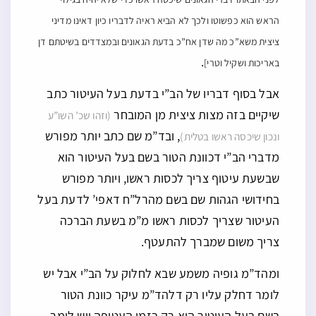
הראש הוא כפשוטו ולכך לא הביא ראיה לדבריו כיון דאינו מדיני
ציצית משא”כ מה שדן אח”כ בדעת הגאונים ובמצדדים בשיטתם דן
.
באריכות ושקיל וטרי]
אבל בסוף דבריו של הב”י בדעת בעל העיטור כתב
שיקיים בזה מצות ציצית מן המובחר
(וזהו שכ’ השו”ע
, ובד”מ שם כתב יותר מפורש
ונכון שיכסה ראשו בטלית)
מדברי הב”י דכוונת הטור בשם בעל העיטור הוא
שבשעת עיטוף צריך לכסות ראשו, ויותר מפורש
בחידושי הגהות שם בשם מהרל”ח דאפי’ לדעת בעל
העיטור שצריך לכסות ראשו מ”מ בשעת הברכה
צריך משום שמברך להתעטף.
ומהד”מ גופיה משמע שבא לחלוק על הב”י אבל יש
לומר דחלק עליו רק דלהד”מ עיקר כוונת הטור
בשם בעל העיטור הוא רק בזמן העטיפה ויש לומר