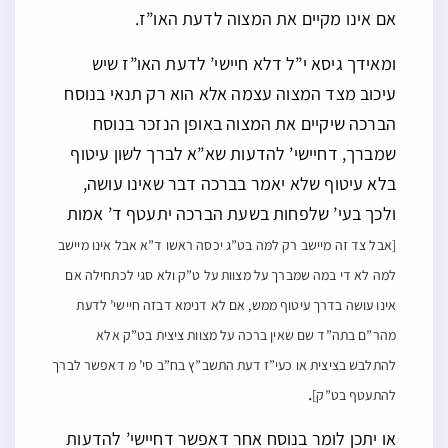
אם אינו מקיים את המצוה לדעת האו”ז.
ומאידך גיסא י”ל דלא חיישי’ לדעת האו”ז שיש
עיכוב מצד המצוה עצמה אלא הוא רק תנאי בנוסח
הברכה שיקיים את המצוה באופן הנזכר בנוסח
שמברך, דחיישי’ להדעות שא”א לברך לשון עיטוף
בלא עיטוף שלא יאמר בברכה דבר שאינו עושה,
ולכך בעי’ שלפחות בשעת הברכה יתעטף ד’ אמות
[אבל צד זה מיישב רק למה בט”ג יכסה ראשו ד”א אבל אינו מיישב
למה לא די במה שמברך על מצוות על ט”ק ולא סגי לכתחילה אם
אינו עושה בדרך עיטוף ממש, אם לא דנימא דבזה חיישי’ לדעת
מהר”ם בתה”ד שם שאין ברכה על מצוות ציצית בט”ק אלא
להתלבש בציצית או כעי”ז דעת התשב”ץ בח”ב סי’ מ דאפשר לברך
.
להתעטף בט”ק]
או יתכן לומר בנוסח אחר דאפשר דחיישי’ להדעות