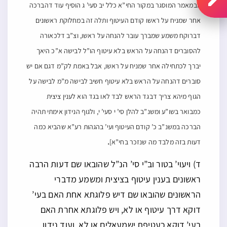
[ובמאמר המוסגר במקור החי”א כלל יב סעי’ ג הוסיף עוד דהברכה
אחר שמניח על ראשו קודם העיטוף ותלה זה במחלוקת ראשונים
דברוקח משמע שמברך עובר להנחה על ראשו, וצ”ב דלכאורה
להסוברים דהנחה על הראש בלא עיטוף הו”ל לבישה א”כ היאך
יברך לכתחילה אחר שמניח על ראשו, אבל באמת לק”מ דגם אם יש
סוברים דהנחה על הראש בלא עיטוף חשיב לבישה מ”מ לבישה על
הגוף מיהא צריך דבגד הראש לבד לאו בגד הוא לענין ציצית
כמבואר בשו”ע ומשנ”ב להלן סי’ י סעי’ י, ולגוף הנידון אימתי תהיה
הברכה במשנ”ב כ’ קודם העיטוף ועי’ בהגהות רע”א שהביא כמה
.
דעות בזה מלבד מה שנזכר בחי”א]
ד) ויעוי’ בטור וב”י סי’ הנ”ל שהובאו שם דעות הרבה
ראשונים בענין עיטוף בציצית ומשמע מדברי
הראשונים שהובאו שם דיש פלוגתא אחת האם בעי’
דוקא דרך עיטוף או לא, ויש פלוגתא אחרת האם
בעי’ דוקא כעטיפת ישמעאלים או לא, ועוד נידון