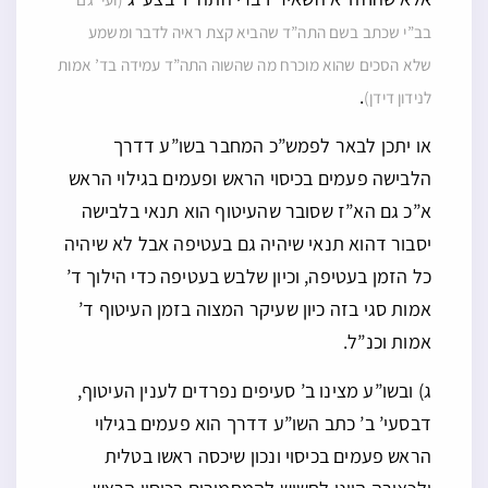
בב”י שכתב בשם התה”ד שהביא קצת ראיה לדבר ומשמע
שלא הסכים שהוא מוכרח מה שהשוה התה”ד עמידה בד’ אמות
.
לנידון דידן)
או יתכן לבאר לפמש”כ המחבר בשו”ע דדרך
הלבישה פעמים בכיסוי הראש ופעמים בגילוי הראש
א”כ גם הא”ז שסובר שהעיטוף הוא תנאי בלבישה
יסבור דהוא תנאי שיהיה גם בעטיפה אבל לא שיהיה
כל הזמן בעטיפה, וכיון שלבש בעטיפה כדי הילוך ד’
אמות סגי בזה כיון שעיקר המצוה בזמן העיטוף ד’
אמות וכנ”ל.
ג) ובשו”ע מצינו ב’ סעיפים נפרדים לענין העיטוף,
דבסעי’ ב’ כתב השו”ע דדרך הוא פעמים בגילוי
הראש פעמים בכיסוי ונכון שיכסה ראשו בטלית