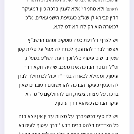
ההסתברות הפשוטה אבל עי’ לעיל מה שדנתי בדעת התה”ד
ולא מחמרי’ אלא לענין ברכה כיון דמעיקר
לדעתם]
הדין סבירא לן שא”צ כעטיפת הישמעאלים, א”כ
לכאורה הוא רק לרווחא דמילתא.
ויש לצרף דלדעת כמה פוסקים ומהם הרשב”ץ
אפשר לברך להתעטף לכתחילה אפי’ על טלית קטן
שאין בו שום עיטוף כלל וכך דעת השו”ע בסעי’ ו,
וס”ל דנוסח הברכה אינו מעכב שיהיה דוקא דרך
עיטוף, וממילא לכאורה בניד”ד יכול לכתחילה לברך
להתעטף כעיקר הברכה להראשונים הסוברים שאין
ברכת על מצוות ציצית, וגם להחולקים מ”מ היא
עיקר הברכה כשהוא דרך עיטוף.
ויש להוסיף דכשמברך על מצוות עדיין אין יוצא בזה
כל הצדדים דלהסוברים דבעי’ דרך עיטוף לעיכובא