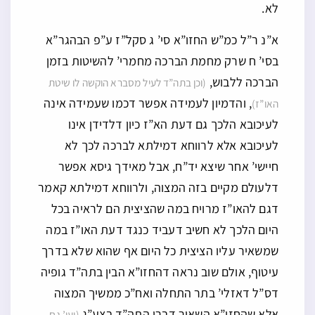
לא.
א”נ ר”ל כמ”ש החזו”א סי’ ג סקל”ז ע”פ הבהגר”א
בסי’ ח שרק מחמת הברכה מחמרי’ להשיטות בזמן
הברכה ללבוש,
(וכן בתה”ד לעיל מסברא הוקשה לו שיטת
, והדמיון לעמידה אפשר דכמו שעמידה אינה
האו”ז)
לעיכובא הלכך גם דעת הא”ז כיון דלדידן אינו
לעיכובא אלא לרווחא דמילתא לברכה לכך לא
חיישי’ אחר שיצא יד”ח, אבל מאידך גיסא אפשר
דלעולם מקיים בזה המצוה, ולרווחא דמילתא קאמר
דגם להאו”ז מרויח במה שהציצית הם לראיה בכל
היום הלכך לא חשיב דעביד כנגד דעת האו”ז במה
שמשאיר עליו הציצית כל היום אף שהוא שלא בדרך
עיטוף, אולם שוב נראה דהחזו”א הבין בתה”ד גופיה
דס”ל דאזלי’ בתר התחלה ואח”כ ממשיך המצוה
אלא שהחזו”א השאיר דברי התה”ד בצע”ג
(ועי’ גם