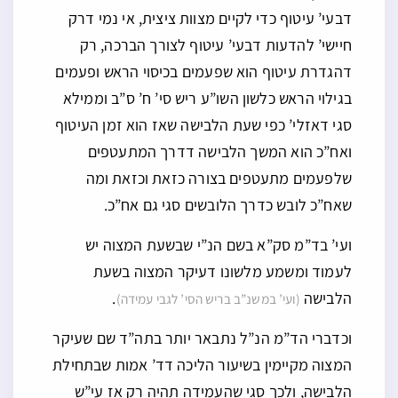
דבעי’ עיטוף כדי לקיים מצוות ציצית, אי נמי דרק
חיישי’ להדעות דבעי’ עיטוף לצורך הברכה, רק
דהגדרת עיטוף הוא שפעמים בכיסוי הראש ופעמים
בגילוי הראש כלשון השו”ע ריש סי’ ח’ ס”ב וממילא
סגי דאזלי’ כפי שעת הלבישה שאז הוא זמן העיטוף
ואח”כ הוא המשך הלבישה דדרך המתעטפים
שלפעמים מתעטפים בצורה כזאת וכזאת ומה
שאח”כ לובש כדרך הלובשים סגי גם אח”כ.
ועי’ בד”מ סק”א בשם הנ”י שבשעת המצוה יש
לעמוד ומשמע מלשונו דעיקר המצוה בשעת
הלבישה
.
(ועי’ במשנ”ב בריש הסי’ לגבי עמידה)
וכדברי הד”מ הנ”ל נתבאר יותר בתה”ד שם שעיקר
המצוה מקיימין בשיעור הליכה דד’ אמות שבתחילת
הלבישה, ולכך סגי שהעמידה תהיה רק אז עי”ש