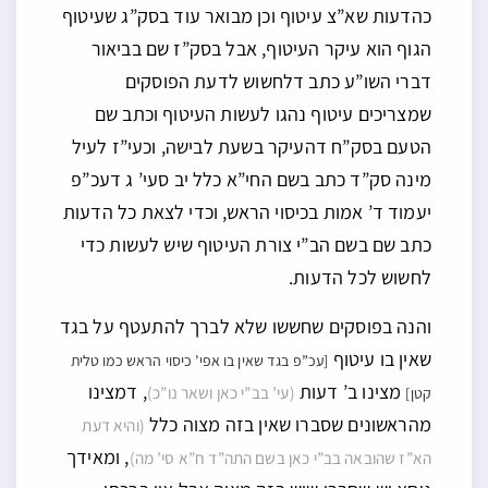
כהדעות שא”צ עיטוף וכן מבואר עוד בסק”ג שעיטוף
הגוף הוא עיקר העיטוף, אבל בסק”ז שם בביאור
דברי השו”ע כתב דלחשוש לדעת הפוסקים
שמצריכים עיטוף נהגו לעשות העיטוף וכתב שם
הטעם בסק”ח דהעיקר בשעת לבישה, וכעי”ז לעיל
מינה סק”ד כתב בשם החי”א כלל יב סעי’ ג דעכ”פ
יעמוד ד’ אמות בכיסוי הראש, וכדי לצאת כל הדעות
כתב שם בשם הב”י צורת העיטוף שיש לעשות כדי
לחשוש לכל הדעות.
והנה בפוסקים שחששו שלא לברך להתעטף על בגד
שאין בו עיטוף
[עכ”פ בגד שאין בו אפי’ כיסוי הראש כמו טלית
מצינו ב’ דעות
, דמצינו
(עי’ בב”י כאן ושאר נו”כ)
קטן]
מהראשונים שסברו שאין בזה מצוה כלל
(והיא דעת
, ומאידך
הא”ז שהובאה בב”י כאן בשם התה”ד ח”א סי’ מה)