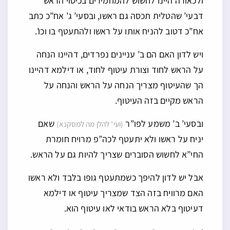
ולכאורה היינו לחשוש להמחמירים בכיסוי הראש
דבעי’ שהטלית תכסה גם ראשו, ובסעי’ ג’ אח”כ כתב
אח”כ דטוב להניח אותו על ראשו ולהתעטף בו וכו’.
ויש לדון האם הם ב’ עניינים נפרדים, דהיינו הנחה
על הראש לחוד וצורת עיטוף לחוד, או דילמא דהיינו
הך שהעיטוף מצריך הנחה על הראש והנחה על
הראש מקיים בזה העיטוף.
ובסעי’ ב’ משמע לפו”ר
שאם
(ועי’ להלן מה למסקנא)
יניח על ראשו ולא יתעטף לכה”פ מרויח חומרת
החי”א לחשוש הסוברים שצריך להיות גם על הראש.
אבל יש לדון להיפך כשמתעטף גופו בלבד ולא ראשו
האם מרוויח בזה הצד שמצריך עיטוף או דילמא
דעיטוף בלא הראש בודאי לאו עיטוף הוא.