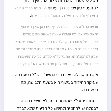
גיסא יש שסברו שיש בזה מצוה אבל אין ברכתו
להתעטף כיון שאינו דרך עיטוף
(עי’ מנהג ספרד שהובא
.
בתשב”ץ ח”ב סי’ מ ועי’ דעת מהר”ם בתה”ד שם)
(ודעת הרמ”א לקמן בסעי’ ו לענין טלית קטן שאין בו עיטוף
הראש כלל אפי’ לא עטיפה שאינה כעטיפת הישמעאלים
שמברך על מצות ציצית, ומ”מ גם בזה יש מהראשונים שהזכירו
ברכה זו בתורת מצוה ויש שהזכירו ברכה זו רק שמברך על מה
שנתן לנו הקב”ה המצוה עי’ בד”מ סק”ה, וכנראה החשיבוהו
.
כברכה על המנהג, ועי’ עוד להלן מה שאביא מהד”מ סק”ד)
ולא נתבאר להדיא בדברי המשנ”ב הנ”ל בטעם מה
שעיקר ההידור בעיטוף הוא בשעת הלבישה, מה
הטעם בה.
דמחד גיסא י”ל שמחמת חומר לא תשא דברכה
לבטלה יש להחמיר ולחשוש כל הדעות שלא לברך