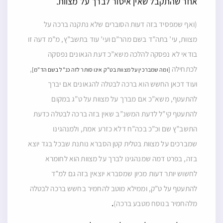
אחר שהתקבל שאין איסור לברך על מצוות.
(ואף שמפסיד בזה דעות הסוברים שלא נתקנה ברכה על
מצוות, עי’ בתה”ד בשם מהר”ם ועי’ עוד בתשב”ץ, מ”מ דעה זו
בודאי לא נפסקה להלכה משא”כ דעת הגאונים נפסקה
לכתחילה
,
[ומה שמברכין על מצוות בט”ק אינו סותר לזה כנ”ל בשם הד”מ]
ועוד דכאן החשש הוא ברכה לבטלה להגאונים אם יברך
להתעטף, משא”כ אם מברך על מצוות על ט”ג במקום
להתעטף קי”ל לדעת המשנ”ב שאין בזה ברכה לבטלה כדעת
התשב”ץ שם וכ”כ בכה”ח דלא כזרע אמת, ולמנהגינו
שמברכים על מצוות בטלית קטן הסברא נותנת שבכל בגד יוצא
בזה, בפרט דמה שמנהגינו לברך על מצוות הוא לחומרא
לחשוש יותר דעות מכיון שמסברא יוצאין בזה גם למ”ד
להתעטף על ט”ק, וממילא מוטב להחמיר בחשש ברכה לבטלה
.
מלהחמיר בנוסח מטבע ברכה)