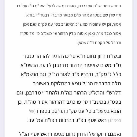
החדש בשם שו”ת אמרי כהן, מסורת משה לבעל האג”מ ח”ג עמ’ כג
אף שדן שם במקרה אחר מ”מ מבואר מדבריו דבניד”ד בודאי
אסור, וכן יש שהוכיחו ממש”כ המשנ”ב בסי’ עט סק”ט שגם אמן
אסור כנגד מ”ר, ואמן איסורו מדין הרהור עי’ משנ”ב סי’ פד סק”ז
.
ובה”ל סי’ תקפח ד”ה שמע]
ובשו”ת חזון נחום ח”א סי’ כה התיר להרהר כנגד
מ”ר משום שאיסור הרהור מדרבנן לדעת הנשמ”א
כלל ג’ סק”ב, ודבריו צ”ב לאור הנ”ל, וגם הנשמ”א
תלה הדברים הנ”ל גופא במחלוקת ראשונים
דלרש”י והרא”ש הרהור מה”ת ולהתר”י מדרבנן, וגם
בפמ”ג במשב”ז סי’ פו כתב דהרהור אסור מה”ת וכן
הובא במשנ”ב סי’ עט סק”ג ועי’ גם בספרו
(של
ראש יוסף בפ”ג דברכות דפו”ח עמ’ עב.
הפמ”ג)
ואמנם דיוקו של החזון נחום מספרו ראש יוסף הנ”ל