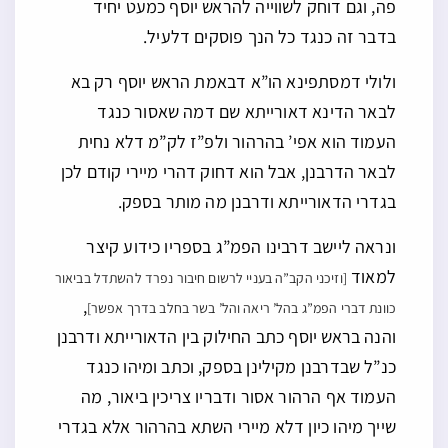
פה, וגם דוחק לשווייה להראש יוסף כמעט יחיד
בדבר זה כנגד כל הנך פוסקים דלעיל.
ולולי דמסתפינא הו”א דבאמת הראש יוסף רק בא
לבאר הדינא דאורייתא שם דמה שאסור כנגד
העמוד הוא אפי’ בהרהור ולפ”ז לק”מ דלא נחית
לבאר הדרבנן, אבל הוא דחוק דהרי מיירי קודם לכן
בגדרי הדאורייתא ודרבנן מה מותר בספק.
ונראה ליישב דרבינו הפמ”ג בספריו כידוע קיצר
למאוד
[וזיכני הקב”ה בעניי לרשום חיבור נפרד להשתדל בביאור
,
כוונת דברי הפמ”ג בהל’ ריאה והל’ בשר בחלב בדרך אפשר]
והנה בראש יוסף כתב החילוק בין הדאורייתא ודרבנן
כנ”ל שבדרבנן מקילינן בספק, וכתב ומיהו כנגד
העמוד אף הרהור אסור ודבריו צריכין ביאור, מה
שייך מיהו כיון דלא מיירי השתא בהרהור אלא בגדרי