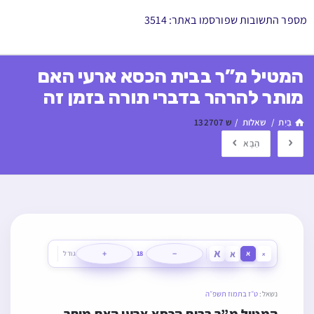
מספר התשובות שפורסמו באתר: 3514
המטיל מ”ר בבית הכסא ארעי האם
מותר להרהר בדברי תורה בזמן זה
בַּיִת
/
שאלות
/
ש 132707
הַבָּא
א
א
+
−
א
18
גודל
א
נשאל:
ט״ז בתמוז תשפ״ה