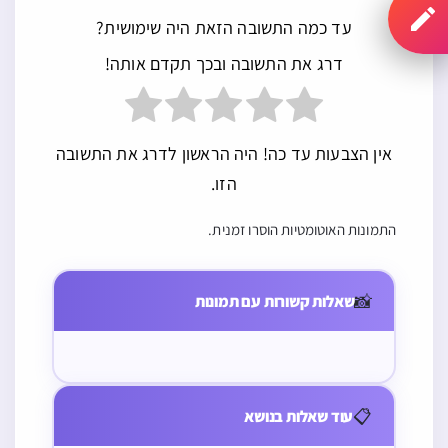
עד כמה התשובה הזאת היה שימושית?
דרג את התשובה ובכך תקדם אותה!
אין הצבעות עד כה! היה הראשון לדרג את התשובה
הזו.
ספר תורה
התמונות האוטומטיות הוסרו זמנית.
תפילה
האם יש איסור
מי שהרשוהו
הנוהגים בזמן
לומר תחינה
לכתוב אות
📸
תפילה
שאלות קשורות עם תמונות
בלא שם בבית
בספר תורה
שמקפידים שרק
הכסא במקום
וכתב אות אחת
תחילת התפילה
צורך גדול (כגון
אך לא אמר
תהיה בזמן
בזמן אזעקה או
לשם קדושת
📋
עוד שאלות בנושא
תפילה האם
חולי מעים) מצד
ספר תורה וגם