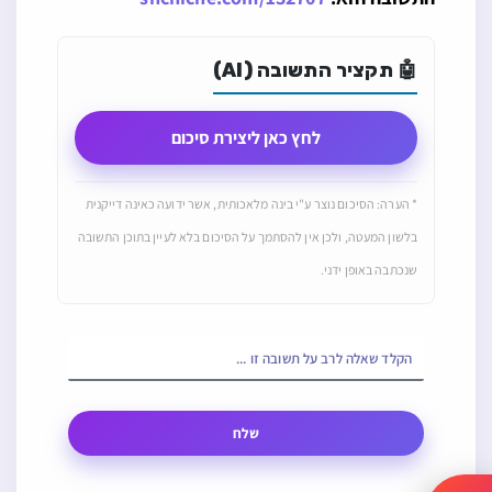
🤖 תקציר התשובה (AI)
לחץ כאן ליצירת סיכום
* הערה: הסיכום נוצר ע"י בינה מלאכותית, אשר ידועה כאינה דייקנית
בלשון המעטה, ולכן אין להסתמך על הסיכום בלא לעיין בתוכן התשובה
שנכתבה באופן ידני.
שלח