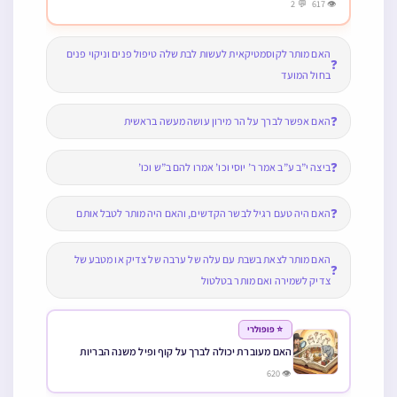
👁 617 💬 2
האם מותר לקוסמטיקאית לעשות לבת שלה טיפול פנים וניקוי פנים
❓
בחול המועד
❓
האם אפשר לברך על הר מירון עושה מעשה בראשית
❓
ביצה י”ב ע”ב אמר ר’ יוסי וכו’ אמרו להם ב”ש וכו’
❓
האם היה טעם רגיל לבשר הקדשים, והאם היה מותר לטבל אותם
האם מותר לצאת בשבת עם עלה של ערבה של צדיק או מטבע של
❓
צדיק לשמירה ואם מותר בטלטול
⭐ פופולרי
האם מעוברת יכולה לברך על קוף ופיל משנה הבריות
👁 620