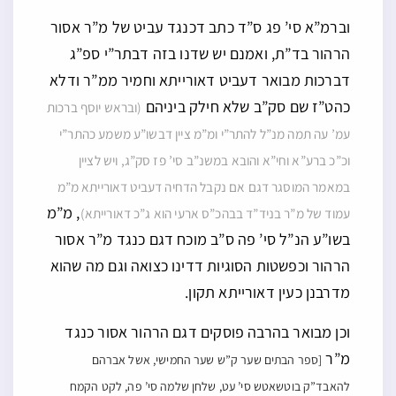
וברמ”א סי’ פג ס”ד כתב דכנגד עביט של מ”ר אסור
הרהור בד”ת, ואמנם יש שדנו בזה דבתר”י ספ”ג
דברכות מבואר דעביט דאורייתא וחמיר ממ”ר ודלא
כהט”ז שם סק”ב שלא חילק ביניהם
(ובראש יוסף ברכות
עמ’ עה תמה מנ”ל להתר”י ומ”מ ציין דבשו”ע משמע כהתר”י
וכ”כ ברע”א וחי”א והובא במשנ”ב סי’ פז סק”ג, ויש לציין
במאמר המוסגר דגם אם נקבל הדחיה דעביט דאורייתא מ”מ
, מ”מ
עמוד של מ”ר בניד”ד בבהכ”ס ארעי הוא ג”כ דאורייתא)
בשו”ע הנ”ל סי’ פה ס”ב מוכח דגם כנגד מ”ר אסור
הרהור וכפשטות הסוגיות דדינו כצואה וגם מה שהוא
מדרבנן כעין דאורייתא תקון.
וכן מבואר בהרבה פוסקים דגם הרהור אסור כנגד
מ”ר
[ספר הבתים שער ק”ש שער החמישי, אשל אברהם
להאבד”ק בוטשאטש סי’ עט, שלחן שלמה סי’ פה, לקט הקמח