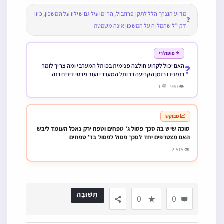
מדוע הוצרך הלל לתקן פרוזבול, הרי מועיל גם שילוו על המשכון, כיון
❓
דקי”ל שהמלוה על המשכון אינה משמטת
⭐ פופולרי
האם יכול לקרוע חולצה פנימית בכותל המערבי ומה צריך לומר
❓
בזמנינו בזמן הקריעה בכותל המערבי ועוד פרטי דינים בזה
👁 930 💬 1
📈 מבוקש
סוכה שיש בה סכך פסול ג’ טפחים וטפח ירק נאכל העומד ליבש
האם מצטרפים יחד לסכך פסול לפסול בד’ טפחים
👁 2,515
תְשׁוּבָה
0
0