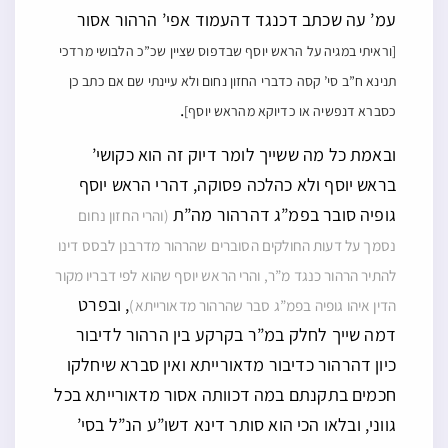
עמ’ עה שכתב דכנגד דהעמוד אפי’ הרהור אסור
[וראיתי במגיה על הראש יוסף שבדפוס שציין שכ”כ הלבושי מרדכי
תנינא ח”ב סי’ קסה כדברי החזון נחום ולא עיינתי שם אם כתב כן
.
כסברא דנפשיה או כדיוקא מהראש יוסף]
ובאמת כל מה ששייך לומר דיוק זה הוא כקושי’
בראש יוסף ולא כהלכה פסוקה, דהרי הראש יוסף
גופיה סובר בפמ”ג דהרהור מה”ת
(והרי החזון נחום
נסמך על דעות החולקים הסוברים שהרהור מדרבנן לבסס דינו
להתיר הרהור כנגד מ”ר, והרי הראש יוסף שהוא לפי דבריו מקור
, ובפרט
הדין איהו גופיה בפמ”ג סבר שהרהור מדאורייתא)
דמה שייך לחלק במ”ר בקרקע בין הרהור לדיבור
כיון דהרהור כדיבור מדאורייתא ואין סברא שיחלקו
חכמים בתקנתם במה דכוותה אסור מדאורייתא בכל
גווני, ובלאו הכי הוא סותר דינא דשו”ע הנ”ל בסי’