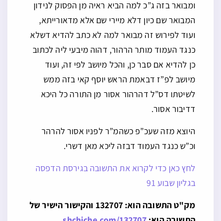
ומבואר בזה ג”כ למה הביא ראיה מן הפסוק לנידון
המבואר שם כיון דלא מיירי שם אלא מדאורייתא,
ועוד לפירוש זה מבואר למה לא כתב להדיא דשלא
כנגד העמוד מותר הרהור, דהוה מיבעי ליה לכתוב
כן להדיא אם סבר כן, והכל מיושב לפי זה, ועוד
מיושב לפ”ז דבאמת הראש יוסף קאי בזה ממש
לשיטתו דס”ל דהרהור אסור מן התורה כל היכא
דדיבור אסור.
היוצא מזה שעכ”פ כשהמ”ר לפניו אסור להרהר
וכ”ש כנגד העמוד דבזה ליכא מאן דשרי.
לחץ כאן כדי לקרוא את התשובה בגירסת הדפסה
בגליון שבוע 91
מק"ט התשובה הוא: 132707 והקישור הישיר של
התשובה הוא:
shchiche.com/132707