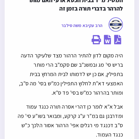
המטיל מ”ר בבית הכסא ארעי האם מותר 
להרהר בדברי תורה בזמן זה
הרב עקיבא משה סילבר
היה מקום לדון להתיר הרהור מצד שלעיקר הדעה
בריש סי’ מג ובמשנ”ב שם סקמ”ב הרי מותר
בתפילין, אם כן יש לדמותו לבית המרחץ בבית
האמצעי דא”ת לחלוץ התפילין כמ”ש בסי’ מה ס”ב,
ומותר בהרהור כמ”ש בסי’ פד ס”א.
אבל א”א לומר כן דהרי אסרה תורה כנגד עמוד
ומדרבנן גם במ”ר ע”ג קרקע, ומבואר בשו”ע סי’ פה
ס”ב דכנגד מי רגלים אפי’ הרהור אסור הלכך כ”ש
כנגד העמוד.