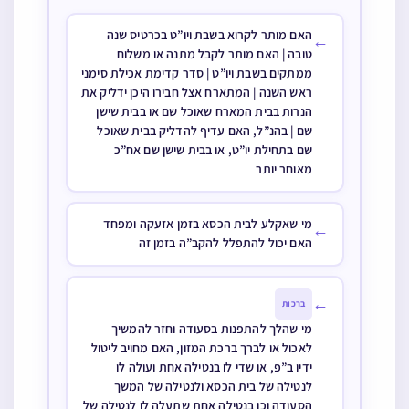
מועיל לזה אף
שעושה מצוה
לא קרא את
אם רק תחילת
האם מותר לקרוא בשבת ויו”ט בכרטיס שנה
←
בבית הכסא
הכתב לפני
טובה | האם מותר לקבל מתנה או משלוח
הברכות ק”ש
הספר תורה וגם
ממתקים בשבת ויו”ט | סדר קדימת אכילת סימני
יהיו בזמן תפילה
ראש השנה | המתארח אצל חבירו היכן ידליק את
לא כתב מן
הנרות בבית המארח שאוכל שם או בבית שישן
הכתב וגם היה
שם | בהנ”ל, האם עדיף להדליק בבית שאוכל
שם בתחילת יו”ט, או בבית שישן שם אח”כ
ימני בכל מעשיו
מאוחר יותר
ורגיל לכתוב
בשמאל וכתב
מי שאקלע לבית הכסא בזמן אזעקה ומפחד
←
בשמאל או בימין
האם יכול להתפלל להקב”ה בזמן זה
האם הספר תורה
כשר או לא
←
ברכות
מי שהלך להתפנות בסעודה וחזר להמשיך
לאכול או לברך ברכת המזון, האם מחויב ליטול
ידיו ב”פ, או שדי לו בנטילה אחת ועולה לו
לנטילה של בית הכסא ולנטילה של המשך
הסעודה וכן בנטילה אחת שתעלה לו לנטילה של