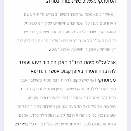
המוסתקי משא”כ כשיש צורה גמורה.
(ומאידך גיסא ממה שהחמיר המשנ”ב בריש סי’ שיד בשם
האחרונים לענין כלי שמחובר בחישוקים שאין דינו כמוסתקי
מטעם שכך צורת כלי זה משמע דתליא בחשיבות, אבל יש
לדחות דאה”נ תליא גם בחשיבות ובעי’ ב’ תנאים כדי ליתן לכלי
.
דין מוסתקי, שאין בו חשיבות ושהוא רעוע)
אבל עכ”פ מיהת בניד”ד דאכן החיבור רעוע ועומד
להדבקה והסרה באופן קבוע אפשר דעדיפא
ממוסתקי
(אף שיש מקום לדחות דבמוסקתי כשישבר אבד
ממנו שם כלי לגמרי וכאן כשיוסר עדיין עומד להדבקה חוזרת
מ”מ להכי אהני הצד שהדבר תלוי בחשיבות והרי אין כאן
חשיבות של כלי מצד חד פעמי וגם אין חשיבות לחיבור זה לומר
שעושה כאן כלי כיון שהוא חיבור קלוש העומד להיפרד, ואמנם
עדיין היה מקום לטעון דמאחר שיש כאן כללות צורת כלי
[בלי חלק