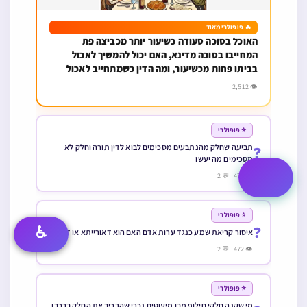
🔥 פופולרי מאוד
האוכל בסוכה סעודה כשיעור יותר מכביצה פת
המחייבו בסוכה מדינא, האם יכול להמשיך לאכול
בביתו פחות מכשיעור, ומה הדין כשמתחייב לאכול
בסוכה רק בצירוף שניהם
👁 2,512
⭐ פופולרי
תביעה שחלק מהנתבעים מסכימים לבוא לדין תורה וחלק לא
❓
מסכימים מה יעשו
👁 476 💬 2
⭐ פופולרי
♿
❓
איסור קריאת שמע כנגד ערות אדם האם הוא דאורייתא או דרבנן
👁 472 💬 2
⭐ פופולרי
מי שקנה חלקי חילוף מבן מיעוטים נכרי שהרכיב את החלק ברכבו