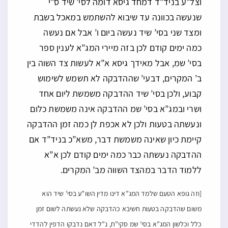
וצל”ע בניד”ד דמחד גיסא דומה לסי’ שיד ס”י
שנעשה בכוונה עד שיבוא להשתמש במאכל בשבת
ומצד שני בסי’ שיד נעשה ביום ו’ אבל אם נעשה
כמה ימים קודם לכן בזה מיירי המג”א לענין ספר
בסי’ שמ, אבל מאידך גיסא א”א לעשות צד השוה בין
ב’ המקרים, דבעי’ שההדבקה לא תשמש לשימוש
קבוע, ולכן בסי’ שיד ההדבקה משמשת ליום אחד
ושרי ובמג”א בסי’ שמ ההדבקה אינה משמשת כלום
ונעשתה בטעות ולכן לא אכפת לן כמה זמן ההדבקה
קיימת כיון שאינה משמשת דבר, משא”כ בניד”ד אם
ההדבקה נעשתה כבר כמה ימים קודם לכן א”א
ללמוד הדבר במהצד השווה מב’ המקרים.
[וזה גופא הטעם שלמד המג”א דינו מדין השו”ע בסי’ שיד הוא
משום שהדבקה בטעות חשיבא כהדבקה שלא נעשתה לשום זמן
כלל וכלשון המג”א בסי’ שמ סקי”ח, נ”ל דאם נדבקו הדפין להדדי