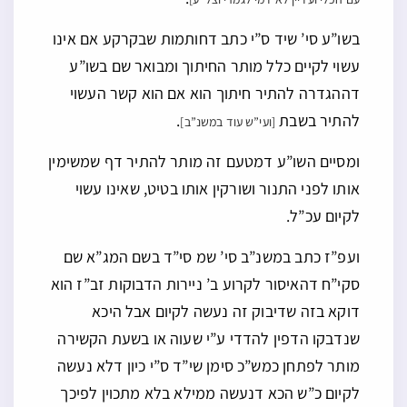
בשו”ע סי’ שיד ס”י כתב דחותמות שבקרקע אם אינו
עשוי לקיים כלל מותר החיתוך ומבואר שם בשו”ע
דההגדרה להתיר חיתוך הוא אם הוא קשר העשוי
להתיר בשבת
.
[ועי”ש עוד במשנ”ב]
ומסיים השו”ע דמטעם זה מותר להתיר דף שמשימין
אותו לפני התנור ושורקין אותו בטיט, שאינו עשוי
לקיום עכ”ל.
ועפ”ז כתב במשנ”ב סי’ שמ סי”ד בשם המג”א שם
סקי”ח דהאיסור לקרוע ב’ ניירות הדבוקות זב”ז הוא
דוקא בזה שדיבוק זה נעשה לקיום אבל היכא
שנדבקו הדפין להדדי ע”י שעוה או בשעת הקשירה
מותר לפתחן כמש”כ סימן שי”ד ס”י כיון דלא נעשה
לקיום כ”ש הכא דנעשה ממילא בלא מתכוין לפיכך