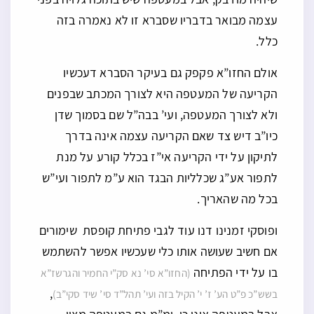
עצמה מבואר בדבריו שסברא זו לא נאמרה בזה
כלל.
אולם החזו”א פקפק גם בעיקר הסברא דעכשיו
הקריעה של המעטפה היא לצורך המכתב שבפנים
ולא לצורך המעטפה, ועי’ בבה”ל שם בסמוך שדן
כיו”ב דיש צד שאם הקריעה עצמה אינה בדרך
לתיקון על ידי הקריעה אי”ז בכלל קורע על מנת
לתפור אע”ג שכלליות הבגד הוא ע”מ לתפור ועי”ש
בכל מה שהאריך.
ופוסקי זמנינו דנו עוד לגבי פתיחת קופסת שימורים
אם חשיב שעושה אותו כלי שעכשיו אפשר להשתמש
בו על ידי הפתיחה
(החזו”א סי’ נא סק”י החמיר והגרשז”א
,
בשש”כ פ”ט הע’ ז’ י’ הקיל בזה ועי’ תהל”ד סי’ שיד סקי”ב)