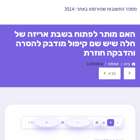
מספר התשובות שפורסמו באתר: 3514
האם מותר לפתוח בשבת אריזה של
חלה שיש שם קיפול מודבק להסרה
והדבקה חוזרת
בַּיִת
/
שאלות
/
ש 134930
הַבָּא
א
א
+
−
א
18
גודל
א