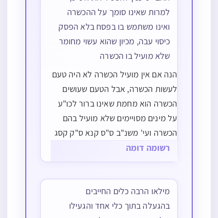
למרות שאינו סומך על ההכשרה
ואינו משתמש בו בפסח בלא הפסק
כיסוי עבה, מכיון שהוא עשוי מחומר
שלא מועיל בו הכשרה
הנה אם אין מועיל הכשרה לא היה טעם
לעשות הכשרה, אבל הטעם שעושים
הכשרה הוא מחמת שאינו ברור לכו"ע
על מינים מסויימים שלא מועיל בהם
הכשרה ועי' משנ"ב ס"ס קנא ס"ק קסג
ופמ"ג יו"ד סי' קג שפ"ד ס"ק יז אות א'
רשומה דומה
בשם דבר שמואל ושו"ת בית שלמה יו"ד
ח"א סי'…
מילאו הרבה כלים החייבים
בהגעלה בתוך כלי אחד והגעילו