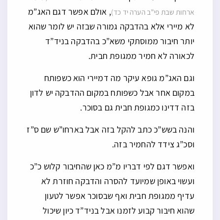
, אולם אפשר דגם האג”מ
ארחות שבת פי”ב הערה יד כד)
לא מיירי אלא בהדבקה גמורה שבזה יש לומר שהוא
יותר חיבור ממוסתקי משא”כ בהדבקה בניד”ד
לכאורה לא חמיר ממגופת חבית.
וגם האג”מ גופא עיקר מה דמיירי הוא כשפותח
במקום אחר אבל כשפותח במקום ההדבקה יש לדון
בזה דדינו כמגופת חבית גם בסוכר.
והנה בשש”כ כתב להקל בזה אבל בארחו”ש שם ס”ז
וסכ”ג צידד להחמיר בזה.
ואפשר דגם לפי דבריו מ”מ כאן שהחיבור קלוש כ”כ
ועשוי באופן שמיועד להסרה והדבקה חוזרת לא
עדיף ממגופת חבית ואף שבסוכר אפשר לטעון
שהוא חיבור קבוע לזמנו אבל בניד”ד כיון שיכול