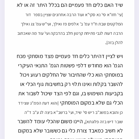
שיד האם כלים חד פעמיים הם בכלל היתר זה או לא
[עי’ חזו”א סי’ נא סקי”א ועוד הרבה אחרונים שציין בספר דור
המלקטים שבת ח”ד עמ’ ב’ אלפים פז ואילך, ועי”ש עמ’ צג ואילך
הרבה דעות לגבי פתיחת קרטון חלב בהדבקה ועי’ עוד מה שאכתוב
.
להלן בזה]
ויש לציין דהיתר כלים חד פעמיים מצד מוסתקי מכח
הגמ’ הוא מחודש דלפי פשטות הגמ’ התנאי העיקרי
במוסתקי הוא כלי שהחיבור של החלקים רעוע ויכול
להשבר בקלות ואינו תלוי רק בחשיבות גוף הכלי או
בקביעות השימוש בו, וגם לפי הצד שיכול לשבור את
הכלי גם שלא במקום המוסתקי
[והוא דעת הפמ”ג שצידד
כן והובא במשנ”ב ריש סי’ שיד, ועי’ ברשב”א ביצה לג ע”ב ד”ה
, היינו משום שהכלי עומד להשבר
שובר דיש בזה פלוגתא]
לא חשיב כמאבד צורת כלי גם כששובר שלא במקום