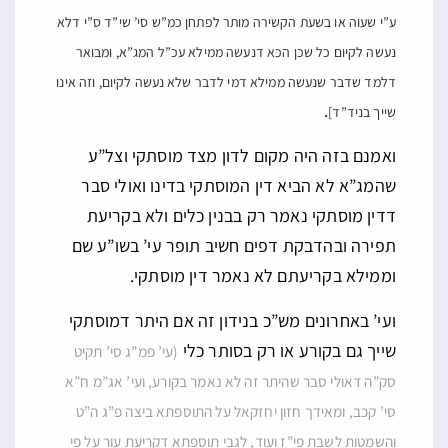
ע”י שעוה או בשעת הקשירה מותר לפתחן כמ”ש סי’ שי”ד ס”י דלא
נעשה לקיום כל שכן הכא דנעשה ממילא עכ”ל המג”א, ומבואר
דלמד שדבר שנעשה ממילא דמי לדבר שלא נעשה לקיום, וזה אינו
.
שייך בניד”ד]
ואמנם בזה היה מקום לדון מצד מוסתקי וצל”ע
שהמג”א לא הביא דין המוסתקי בדינו ואולי סבר
דדין מוסתקי נאמר רק בבנין כלים ולא בקריעת
תפירה ובהדבקת דפים חשיב תופר עי’ בשו”ע שם
וממילא בקריעתם לא נאמר דין מוסתקי.
ועי’ באחרונים מש”כ בנידון זה אם היתר דמוסתקי
שייך גם בקורע או רק בסותר כלי
(עי’ פמ”ג סי’ תקיט
סק”ה דאולי סבר שהיתר זה לא נאמר בקורע, ועי’ אג”מ ח”א
סי’ קכב, ומאידך חזון יחזקאל על התוספתא ביצה פ”ג ה”ט
והשמטות לשבת פי”ז ועוד, לגבי תוספתא דקריעת עור על פי