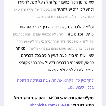
שאינה מן הכלי בחיבור קל וחלש על מנת להסירו
ולהשליכו ג”כ יש להתיר
(וגם בסגירה של שקית גרידא אין
.
מקור לאסור וצל”ב לעיל בהגדרת היתר מגופה)
ומ”מ להלכה למעשה בודאי צריך לברר הוראות
פוסקי זמנינו בזה
(ולע”ע לא מצאתי שום מי שבא בכתובים
שדן להדיא כמו בנידון דידן שההדבקה מיועדת לשימוש חוזר
, ומאחר
והודבקה בחנות לפני תקופה וההדבקה היא חלשה)
שאין עיתותי בידי כעת לעיין היטב בכל דבריהם
כראוי, השארתי הדברים דלעיל שכתבתי מקופיא
לפלפולא בעלמא ולא למעשה.
לחץ כאן כדי לקרוא את התשובה בגירסת הדפסה
בגליון שבוע 100
מק"ט התשובה הוא: 134930 והקישור הישיר של
התשובה הוא:
shchiche.com/134930