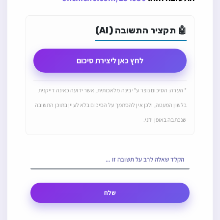
🤖 תקציר התשובה (AI)
לחץ כאן ליצירת סיכום
* הערה: הסיכום נוצר ע"י בינה מלאכותית, אשר ידועה כאינה דייקנית
בלשון המעטה, ולכן אין להסתמך על הסיכום בלא לעיין בתוכן התשובה
שנכתבה באופן ידני.
שלח