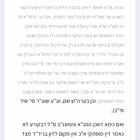
חבית, ומ”מ אפשר דאינו בהכרח תליא בנידון דידן שכולו כעור
דשמא עור שעל פי חבית קיל מצד החבית, אבל עי’ בחזו”א סי’
נא סקי”ג שלא סבר כן אלא סבר שהוא היתר בקריעה מעין
היתר דמוסתקי שנאמר בעיקרו בסתירת כלי בצירוף שהוא
מקלקל ובצירוף שרוצה להגיע רק אל היין עי’ בהרחבה בדבריו,
וכן הברכ”י ביו”ד סי’ קיח סק”ב למד כדברי החזו”א דגם דין עור
שע”פ חבית הוא מדין מוסתקי וגם דין דסי’ שיד ס”י הוא מדין
מוסתקי דדין מוסתקי שייך בקורע נמי, ועי’ גם שאלת יעב”ץ
ח”ב ס”ס קמ, אבל יש שכ’ משום שלעור אין צורת כלי עי’ פמ”ג
באו”ח סי’ שיז א”א סק”כ (ואולי לשיטתו דסובר שאין בקורע
וכן בערה”ש שם, וע”ע שוע”ר סי’ שיד
היתר דמוסתקי)
סי”ב).
ואם נימא דאכן המג”א והמשנ”ב ס”ל דבקורע לא
נאמר דין מוסתקי א”כ אין מקום לדון בניד”ד מצד