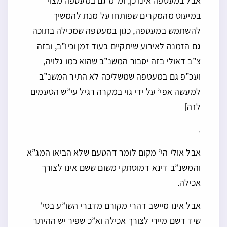
אבל במעטפה אינו כן, ומ”מ גם במעטפה מצוי
במיעוט מהמקרים שפותחו על מנת להמשיך
להשתמש במעטפה, כגון במעטפה שמכילה בתוכה
גם הזמנה לאירוע שיתקיים בעוד זמן וכיו”ב, ובזה
צ”ב דאולי בזה יסבור המשנ”ב שהוא כמו גלויה,
ועכ”פ גם במעטפה שמשליכה לא התיר המשנ”ב
למעשה אפי’ על ידי גוי במקרה רגיל עי”ש הטעמים
לזה]
.
אבל אולי הי’ מקום לומר דהטעם שלא הביאו המג”א
והמשנ”ב דינא דמוסתקי משום ששם אינו לצורך
אכילה.
אבל אינו מיישב דהרי מקורם מדברי השו”ע בסי’
שיד דשם מיירי לצורך אכילה וא”כ שפיר יש ההיתר