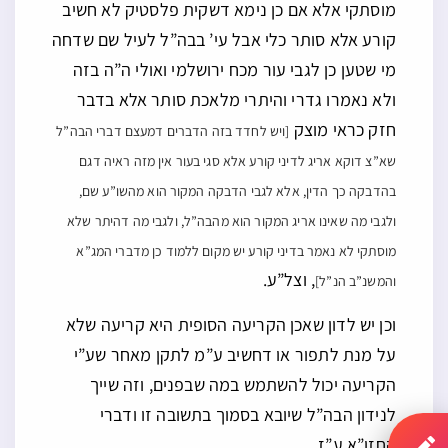
מוסתקי אלא אם כן נימא דשקית פלסטיק לא חשיב
קורע אלא סותר כלי אבל עי’ בבה”ל לעיל שם שדחה
מי שטען כן לגבי עור מכח ירושלמי ואולי ה”ה בזה
ולא נאמרו גדרי והיתרי מלאכת סותר אלא בדבר
חזק כראי מוצק
[ויש לחדד בזה הדברים דמעצם דברי הבה”ל
שא”צ דוקא אריג לדיני קורע אלא סגי בעור אין מזה ראיה דגם
בהדבקה כך הדין, אלא לגבי הדבקה המקור הוא מהשו”ע שם,
ולגבי מה שאינו אריג המקור הוא מהבה”ל, ולגבי מה דהיתר שלא
מוסתקי לא נאמר בדיני קורע יש מקום ללמוד כן מדברי המג”א
, וצל”ע.
והמשנ”ב הנ”ל]
וכן יש לדון שאכן הקריעה הסופית היא קריעה שלא
על מנת לתפור או דחשיב ע”מ לתקן מאחר שע”י
הקריעה יכול להשתמש במה שבפנים, וזה שייך
לנידון הבה”ל שיובא בסמוך בתשובה זו ודברי
החזו”א ע”ז.