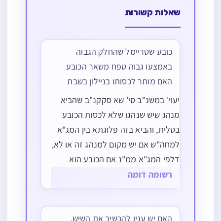
שאלות קשורות
כובע שטריימל שהחלק הגבוה
באמצעו גבוה טפח משאר הכובע
האם מותר לכסותו בניילון בשבת
יעוי' במשנ"ב סי' שא סקקנ"ב שהביא
מנהג שיש שנהגו שלא לכסות הכובע
בטלית, והביא בזה פלוגתא בין המג"א
למחה"ש אם יש מקום למנהג זה או לא,
דלפי המג"א ממ"נ אם הכובע הוא
אוהל האיסור בלא הטלית כבר קיימת,
רשומה דומה
ואם הכובע אינה אוהל, האיסור אינו
קיים בלא הטלית. אמנם טענת
המג"א…
האם יש ענין להכשיר את השיש,