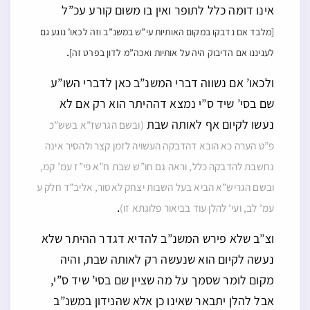
אינו דומה כלל לתופר ואין בו משום קורע עכ”ל
[מלבד אם נדבקו במקום האותיות עי”ש במשנ”ב וזה לכאו’ נוגע גם
.
לעניננו אם הדיבוק היה על אותיות ואכה”מ לדון בפרט זה]
ולכאו’ אם נשווה דברי המשנ”ב כאן לדברי השו”ע
שם בסי’ שיד ס”י נמצא דההיתר הוא רק אם לא
נעשו לקיום אף לאותה שבת
(ובשם הגרשז”א בשש”כ
פ”ט הערה כא הובא דהדבקה העשויה לזמן קצר ולהסיר אינה
נחשבת להדבקה כלל, וראה גם חו”ש שבת ח”א פי”ז עמ’ קמ,
ובשם הגריש”א הביא בעל השבות יצחק לאסור, אליב”ד חלק ע
.
עמ’ לב, ועי’ להלן עוד בביאור פלוגתא זו)
וצ”ב שלא פירש המשנ”ב להדיא דגדר ההיתר שלא
נעשה לקיום הוא שנעשה רק לאותה שבת, והיה
מקום לומר שסמך על מה שציין שם בסי’ שיד ס”י,
אבל להלן יתבאר שאינו כן אלא שהנידון במשנ”ב