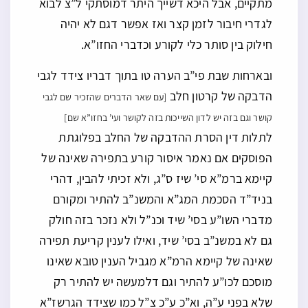
מתקיים, אבל היכא דשייך היתר דמוסתקי ל”צ לבוא
לגדרי חיבור לזמן קצר ואז אפשר דגם לא יהיה
חילוק בין סותר כלי לקורע וכדברי החזו”א.
ובארחות שבת פי”ב הערה טו בתוך דבריו צידד לגבי
הדבקה של קרטון חלב
[עם שאר הדברים שהזכיר שם לגבי
קושר וגם בזה יש לדון השייכות בזה לקושר ועי’ בחזו”א שם]
לתלות דין הסרת ההדבקה של החלב בפלוגתת
הפוסקים אם נאמר איסור קורע בתפירה שאינה של
קיימא ברמ”א סי’ שיז ס”ג, ולא זכיתי להבין, דהרי
בניד”ד הסכמת המג”א והמשנ”ב להתיר ומקורם
מדברי השו”ע בסי’ שיד וכנ”ל ולא נזכר בזה חולק
גם לא במשנ”ב בסי’ שיד, ואילו לענין קריעת תפירה
שאינה של קיימא הרמ”א מגביל הענין טובא שאינו
מוסכם לכו”ע להתיר וגם דלמעשה יש להתיר רק
שלא בפני ע”ה, וא”כ ע”כ צ”ל כמו שצידד הגרשז”א