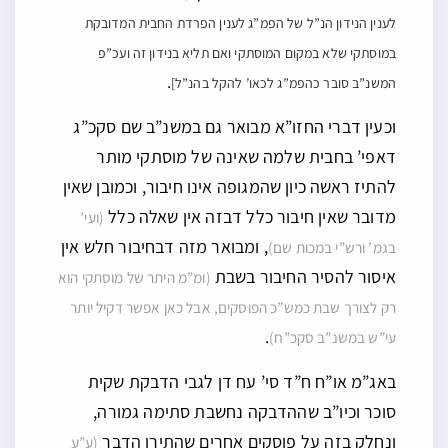
לענין הנידון הנ”ל של הפמ”ג לענין הפרדת החבית המדובקת
במוסתקי שלא במקום המוסתקי ואם תליא בנידון זה ועכ”פ
.
המשנ”ב סובר כהפמ”ג לכאו’ להקל בהנ”ל]
וכעין דברי החזו”א מבואר גם במשנ”ב שם סקכ”ג
דאפי’ בחבית שלמה שאינה של מוסתקי מותר
להתיז ראשה כיון שהמגופה אינו חיבור, וכמובן שאין
מדובר שאין חיבור כלל דבזה אין שאלה כלל
(ועי’
, ומבואר מזה דבחיבור חלש אין
בגמ’ ורש”י במכות שם)
איסור להסיר החיבור בשבת
(ומ”מ היתר של מוסתקי הוא
רק לצורך שבת כמש”כ הפוסקים, אבל כאן אפשר דקיל יותר
.
עי”ש במשנ”ב סקכ”ח)
באג”מ או”ח ח”ד סי’ עח דן לגבי הדבקת שקית
סוכר וכיו”ב שההדבקה נחשבת סתימה גמורה,
ונחלק בזה על פוסקים אחרים שהתירו הדבר
(ע”ע