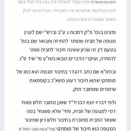
שאינו עומד לשבירה א”כ גם בצידי הכלי אסור
ההדבקה וההסרה]
להדביק ולהסיר אולם הוא צד רחוק מידי, אבל יתבאר להלן
.
בסמוך שטענה זו אינה נכונה)
ומצינו בגמ’ פ”ק דמכות ג ע”ב וברש”י שם לענין
מגופה של חבית שמותר להתיזה ומבואר שם בגמ’
בטעם דין זה שכיון שאינה חיבור לחבית מותר
להסירה, ועיקרי הדברים הובאו בשו”ע סי’ שיד ס”ו.
ובחזו”א שם כתב דהגדר בחיבור מגופה הוא כמו של
מוסתקי שהוא חיבור רעוע משא”כ בקופסאות
שימורים שמחובר חזק.
ולפי דבריו יוצא דבניד”ד שאכן מחובר חלש מאוד
דמי למגופה של חבית, וחזי’ שלא משגחי’ במה
ששאר החבית מחוברת בחיבור חלש כיון שחיבור
המגופה הוא חיבור של מוסתקי
[וצל”ע מה סובר החזו”א