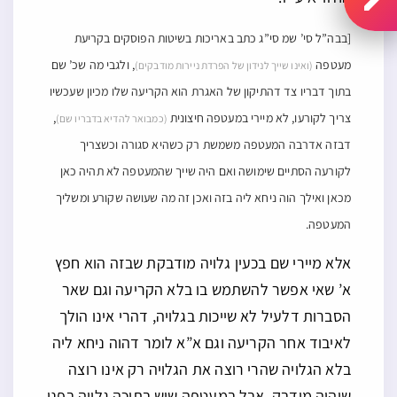
[בבה”ל סי’ שמ סי”ג כתב באריכות בשיטות הפוסקים בקריעת
מעטפה
, ולגבי מה שכ’ שם
(ואינו שייך לנידון של הפרדת ניירות מודבקים)
בתוך דבריו צד דהתיקון של האגרת הוא הקריעה שלו מכיון שעכשיו
צריך לקורעו, לא מיירי במעטפה חיצונית
,
(כמבואר להדיא בדבריו שם)
דבזה אדרבה המעטפה משמשת רק כשהיא סגורה וכשצריך
לקורעה הסתיים שימושה ואם היה שייך שהמעטפה לא תהיה כאן
מכאן ואילך הוה ניחא ליה בזה ואכן זה מה שעושה שקורע ומשליך
המעטפה.
אלא מיירי שם בכעין גלויה מודבקת שבזה הוא חפץ
א’ שאי אפשר להשתמש בו בלא הקריעה וגם שאר
הסברות דלעיל לא שייכות בגלויה, דהרי אינו הולך
לאיבוד אחר הקריעה וגם א”א לומר דהוה ניחא ליה
בלא הגלויה שהרי רוצה את הגלויה רק אינו רוצה
שיהיה מודבק, אבל במעטפה שיש בתוכה גלויה בפני