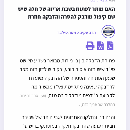
נשאל:
כ׳ באלול תשפ״ה
האם מותר לפתוח בשבת אריזה של חלה שיש 
שם קיפול מודבק להסרה והדבקה חוזרת
הרב עקיבא משה סילבר
פתיחת הדבקה בין ב’ ניירות מבואר בשו”ע סי’ שמ
סי”ד שיש בזה איסור קורע, רק דיש לדון בזה מצד
שכאן הפתיחה והסגירה של ההדבקה מיועדת
להדבקה שאינה מתקיימת ואי”ז ממש דומה
לקריעת ב’ דפים מודבקים זה מזה,
(ועי’ ספר נתיבות
.
ההלכה שהאריך בזה)
והנה דנו ונחלקו האחרונים לגבי היתר של שבירת
חבית רעועה שהודבקו חלקיה במוסתקי בריש סי’