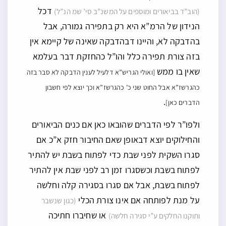
דכל
(הוב”ד בביאורים ומוספים על המשנ”ב סי’ שמ הנ”ל)
הנידון של הרמ”א היא רק בתפירה גמורה, אבל
בהדבקה לא, והיינו דבהדבקה שאינה של קיימא אין
בזה צורת תפירה כלל והו”ל כהחזקת דבר בעלמא
שאין בו ממש
[ואולי הגריש”א דלעיל לענין הדבקה לא סבר בזה
כהגרשז”א אבל החוט שני כ’ כהגרשז”א וכך יוצא לפי חשבון
.
הדברים כאן]
ולפו”ר לפי הדברים שהובאו כאן אם כנים הביאורים
והחילוקים יוצא דבאופן שאם החיבור חזק א”כ אם
סגרו השקית לפני שבת כדי לפתוח בשבת יש להתיר
לפתוח בשבת וכשסגרו זמן רב לפני שבת אין להתיר
לפתוח בשבת, אבל אם סגרו בסגירה קלה וחלשה
על מנת לפותחה אם אינו צורת הכלי
(כגון שנשבר
או שחיברו חתיכה
ותוקנו החלקים ע”י סגירה חלשה)