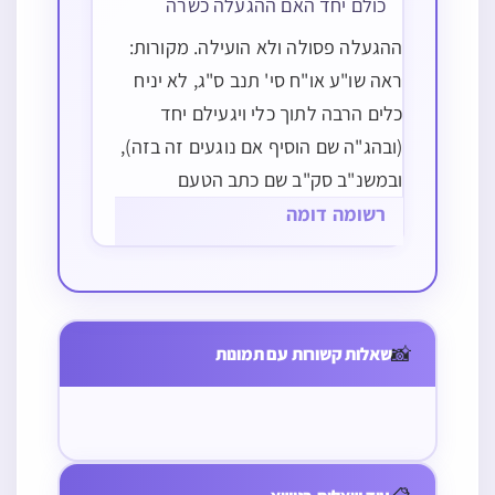
כולם יחד האם ההגעלה כשרה
ההגעלה פסולה ולא הועילה. מקורות:
ראה שו"ע או"ח סי' תנב ס"ג, לא יניח
כלים הרבה לתוך כלי ויגעילם יחד
(ובהג"ה שם הוסיף אם נוגעים זה בזה),
ובמשנ"ב סק"ב שם כתב הטעם
דבמקום נגיעתן לא מעלים הרתיחה,
רשומה דומה
ואע"ג דלענין טבילה אין חוצצין אבל
לענין רתיחה שאני, ושם סק"א כ' שאפי'
חלה
שבת
הפריש חלה
האם שייך
שבת
אם…
אפו כמה עוגות
האם מותר
האם מותר
בברכה ושוב לש
להפריש חלה
📸
כל אחת מבצק
שאלות קשורות עם תמונות
לפתוח ולסגור
לזרוק אריזה
עוד עיסה שיש
שיפטור רק חצי
נפרד משיעור
בשבת את
שכתוב עליה
בה שיעור חלה
מהעיסה מחיוב
מסופק והפרישו
המיטה
המילה שבת
האם צריך לברך
חלה
חלה מחלק
המתקפלת בבית
שוב כשהיה
מהעוגות והרי
החולים שיבא