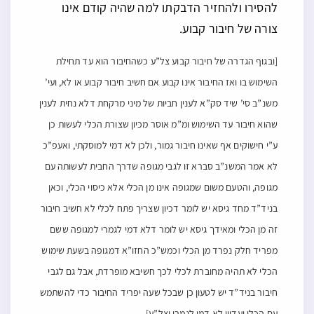
להסירו ולהחזיר הדבקתו למה שהיה קודם אינו
צורה של חיבור קבוע.
[ובגוף הגדרה של חיבור קבוע צל”ע כשהחיבור הוא עד תחילת
השימוש בו ואז החיבור אינו קבוע אם חשיב חיבור קבוע או לא, ועי’
משנ”ב סי’ שיד סק”א לענין חביות של מיני מרקחת דלא נחית לענין
שהוא חיבור עד השימוש ומ”מ אוסר מכיון שצורת הכלי לעשות כן
ע”י חישוקים אף שאינו חיבור גמור, ולכן לא דמי למוסקתי, ואעפ”כ
לא אמר המשנ”ב סברא זו לגבי מגופה שדרך החבית לעשותה עם
מגופה, והטעם משום שמגופה אינו מן הכלי אלא כיסוי הכלי, וכאן
בניד”ד מחד גיסא יש לומר דכיון שצריך פתח לכלי לא חשיב חיבור
זה מן הכלי ומאידך גיסא יש לומר דלא דמי לגמרי למגופה ששם
מפריד חלק נפרד מן הכלי וכמש”כ החזו”א דמגופה בשעת שימוש
הכלי לא תהיה מחוברת לכלי לכך חשיבא מופרדת, אבל גם לגבי
חיבור בניד”ד יש לטעון כן שבכל שעה יפריד החיבור כדי להשתמש
.
עם הכלי ועדיין לא דמי לגמרי וצל”ע]