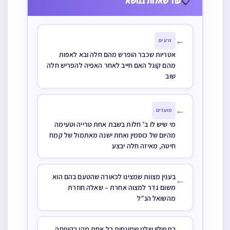
📋
עוד שאלות בנושא
בדעתו מתחילה
כל העוגות
על החלה השניה
לפנינו כל אחת
←
זרעים
בקופסה נפרדת
אטריות שכבר הופרש מהם חלה ובא לאפות
ויש שיעור חלה
מהם קוגל האם חייב לאחר האפיה להפריש חלה
בין כולם מה
שוב
יעשו
←
מועדים
מי שיש לו ב’ חלות בשבת אחת טרייה וטעימה
מהיום של כוסמין ואחת ישנה מאתמול של קמח
חיטה, מאיזה חלה יבצע
בענין מצוות שמצינו לכאורה שהטעם בהם הוא
←
משום גדר למצוה אחרת – שאלה חוזרת
מהשואל הנ”ל
בתפילין שלנו שמונחות כל אחת מהן בקופסה