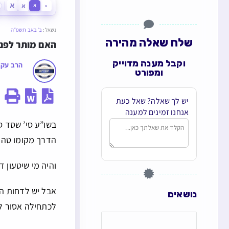
א
א
א
א
נשאל:
ב׳ באב תשפ״ה
שלח שאלה מהירה
האם מותר לפנו
וקבל מענה מדוייק
הרב עקי
ומפורט
יש לך שאלה? שאל כעת
אנחנו זמינים למענה
בשו”ע סי’ שסד 
הדרך מקומו טהו
והיה מי שיטעון 
אבל יש לדחות ה
נושאים
לכתחילה אסור ל