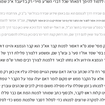
 ללמוד להיפך דמאחר שכל דברי השו”ע מיירי רק בדיעבד א”כ שמא
בים שביררו דרך לעצמם הוא גם באופן שידוע שביררו בגזל ועי’ ב”ב ק, והרחבתי ב
, ועכ”פ אפשר להעמיד
 ויהיה אסור לסגור את החצר מדין מיצר שהחזיקו בו רבים אסור לקלקלו”]
’ בסמ”ע שציינתי בתשו’ הנ”ל, או דאולי יש לומר דכל היכא שיש כאן כבר דרך לר
כל עוד שאין להם דרך שם, וזה דחוק קצת דהרי הרבים כאן בגזילה להסוברים כן
[
יק מסי’ שסג ס”א דאסור לפנות קבר אא”כ הוא קבר הנמצא והיינו 
 בסי’ שסד אח”ז סעי’ ב ובש”ך שם, ומשמע דלצורך סלילת דרך של רב
הנמצא והידוע ולא נחתו לבאר דלפנות לצורך רבים מותר ש”מ שאס
 סי’ רח ס”ה שכתב ונראה דאם עושין הגויים מסילה עליו אין כאן רק 
אלא על הקבר ממש יש מקום לומר דאם יעלו עפר על הקבר י’ טפחי
 לפנותו בזמן שסללו עליו מסילה משום מזיק לרבים שכהנים עוברין
נו קלות ראש לקבר, ולבסוף כתב שמותר לפנות המת אם כבר סללו 
לה למקרה שרוצים לפנותו כדי לסלול דסבר שלפנות ממש כדי לסלו