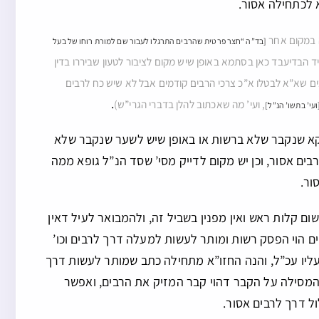
 לכתחילה אסור.
זה במקום אחר
[בד”ה “חצר פרטית שהרבים התרגלו לעבור שם למורת רוחו של בעל
 הבדיעבד כאן בסתמא באופן שיש מקום לציבור לטעון שביררו בדין
בים שא”א לבטלו א”כ צרכי הרבים קודמים אבל לא שיש כח לרבים
.
, ועי’ מה שאכתוב להלן בדברי הגרי”ש)
ועי’ בתשו’ הנ”ל]
דוקא שנקבר שלא ברשות או באופן שיש לשער שנקבר שלא
ים אסור, וכן יש מקום לדייק מסי’ שסד הנ”ל גופא ממה
ור.
משום קלות ראש ואין מפנין בשביל זה, ולהמבואר לעיל דאין
ם הוי הפסק רשות ומותר לעשות למעלה דרך לרבים וכו’
 עליו עכ”ל, והנה החזו”א מתחילה כתב שמותר לעשות דרך
המסילה על הקבר דהוי קבר המזיק את הרבים, ואפשר
ל דרך לרבים אסור.