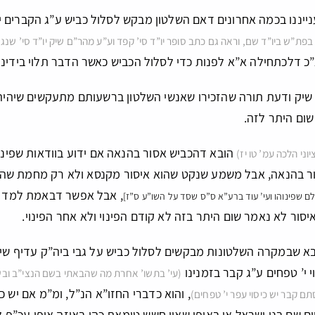
נייננו בכמה אחרונים דאם השלטון מבקש לסלול כביש ע”ג הקברים 
 בפת”ש ביו”ד שם, וראה גם כתב סופר יו”ד סי’ קפד וע”ע מהר”ם שיק יו”ד סי’ שנ
כ דלכתחילה א”א לפנות כדי לסלול הכביש כאשר הדבר תלוי בידינו 
 שיק ודעת תורה שהזכירו שאנשי השלטון ברשעותם מתעקשים שיהי
שום היתר לזה.
הובא דהכביש אסור בהנאה אם ידוע בוודאות שפינו 
יוני הלכה עמ’ טו יז)
ר בהנאה, אבל משמע שנקט שהוא איסור מקנסא ולא רק מחמת ש
, אבל אפשר דבאמת למד כדב
 שפינוהו ועי’ עוד ברע”א ס”ס שסד על השו”ע ס”ז]
סור לא נאמר שום היתר בזה לא קודם הפינוי ולא אחר הפינוי.
בא שבמקרה השלטונות מבקשים לסלול כביש על גבי ביה”ק עדיף שיס
 י’ טפחים ע”ג קבר בזמנינו
(עי’ בתשו’ אחרת מה שהבאתי בשם הנצי”ב ובש
, והוא כדברי החזו”א הנ”ל, ומ”מ אם יש 
ם קבר יש כיסוי עפר י’ טפחים)
ים שם בני ישראל או באופן שאין חשש טומאת כהן באיזה אופן עכ”פ