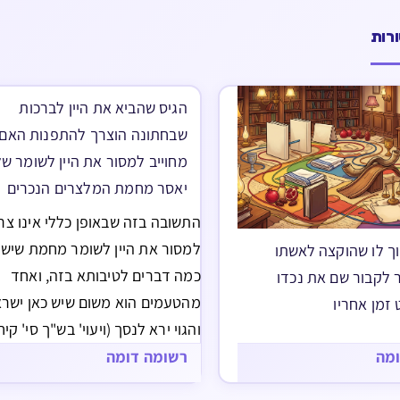
רות
הגיס שהביא את היין לברכות
שבחתונה הוצרך להתפנות האם
מחוייב למסור את היין לשומר ש
יאסר מחמת המלצרים הנכרים
התשובה בזה שבאופן כללי אינו צר
למסור את היין לשומר מחמת שיש 
ך לו שהוקצה לאשתו
כמה דברים לטיבותא בזה, ואחד
 לקבור שם את נכדו
מהטעמים הוא משום שיש כאן ישרא
זמן אחריו
והגוי ירא לנסך (ויעוי' בש"ך סי' קיח
סקל"ג לענין חלב), ואולי בהמשך נ
ומה
רשומה דומה
עוד בנימוקים בזה. אולם מ"מ אם 