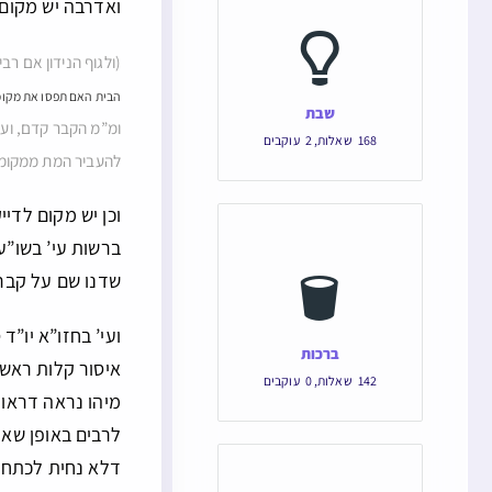
ואדרבה יש מקום
(ולגוף הנידון אם ר
הבית האם תפסו את מקומם
שבת
ומ”מ הקבר קדם, ועי
168
שאלות
,
2
עוקבים
להעביר המת ממקומו 
וכן יש מקום לדי
ברשות עי’ בשו”ע
שדנו שם על קבר 
ועי’ בחזו”א יו”ד
ברכות
איסור קלות ראש 
142
שאלות
,
0
עוקבים
מיהו נראה דראוי
לרבים באופן שאי
דלא נחית לכתחי