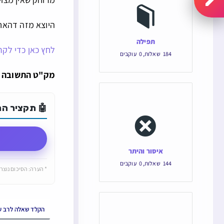
היוצא מזה דהאחר
תפילה
לחץ כאן כדי לקר
184
שאלות
,
0
עוקבים
מק"ט התשובה הוא: 133098 והקישור הישיר ש
🤖 תקציר התש
איסור והיתר
144
שאלות
,
0
עוקבים
* הערה: הסיכום נוצר 