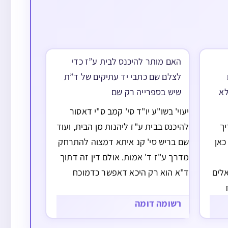
האם מותר להיכנס לבית ע”ז כדי
לצלם שם כתבי יד עתיקים של ד”ת
לא
שיש בספרייה רק שם
יעוי' בשו"ע יו"ד סי' קמב ס"י דאסור
יך
להיכנס בבית ע"ז ליהנות מן הבית, ועוד
כאן
שם בריש סי' קנ איתא דמצוה להתרחק
מדרך ע"ז ד' אמות. אולם דין זה דתוך
לים
ד"א הוא רק היכא דאפשר כדמוכח
מע"ז יז שהוא מקור דברי הרמ"א ששם
רחיב
הובא הנידון אם בית ע"ז חמור יותר
רשומה דומה
לפי
או…