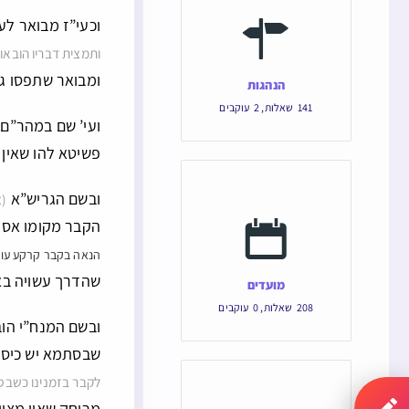
וכעי”ז מבואר לע
ותמצית דבריו הובאו
ומבואר שתפסו ג”
הנהגות
141
שאלות
,
2
עוקבים
ועי’ שם במהר”ם
פשיטא להו שאין 
ובשם הגריש”א
(צ
הקבר מקומו אסו
הנאה בקבר קרקע עולם
שהדרך עשויה באי
מועדים
208
שאלות
,
0
עוקבים
ובשם המנח”י הו
שבסתמא יש כיסוי
לקבר בזמנינו כשבסת
מרוחק שאין מצוי