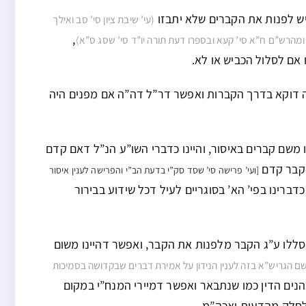
יש לפנות את הקברים שלא יתבזו
(עי’ שיבת ציון סי’ סב ואילך
,
ג ומהרש”ם ח”א סי’ קעא ובספרו דעת תורה יו”ד סי’ שסג ס”א)
אם לסלול הכביש או לא.
ה דוקא בדרך הקברות ואפשר דר”ל דה”ה אם מפנים היה
משם קברים באיסור, והיינו כדברי השו”ע הנ”ל דאם קדם
הקבר קדם
[ועי’ פרישה סי’ שסד סק”י בדעת הב”י והפרישה לענין איסור
רינו בפי’ הא’ בסוגריים לעיל דכל שידוע בבירור
ללו ע”ג הקבר מלפנות את הקבר, ואפשר דהיינו משום
ם הגריש”א בזה לענין הנידון על אמירת דברים שבקדושה בסמיכות
כהנים הדין כמו שנתבאר ואפשר דמיירי המנח”י במקום
 לחלק מהדעות ואכה”מ.