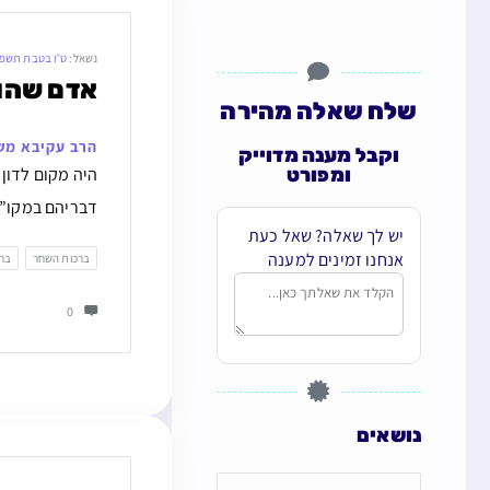
נשאל:
ט״ו בטבת תשפ
אדם שהור
שלח שאלה מהירה
הרב עקיבא מש
וקבל מענה מדוייק
ומפורט
היה מקום לדון
דבריהם במקו”א
יש לך שאלה? שאל כעת
אנחנו זמינים למענה
ברכות השחר
ברכ
0
נושאים