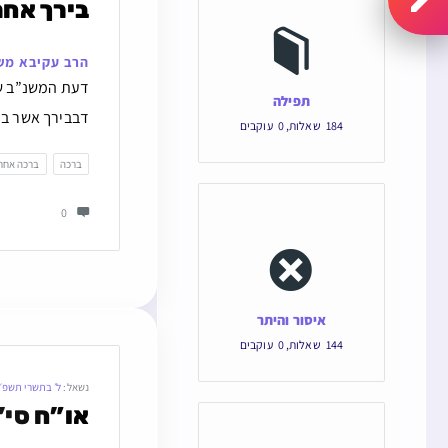
בירך אחר
הרב עקיבא מש
דעת המשנ”ב שצ
תפילה
דבבירך אשר בחר
184
שאלות
,
0
עוקבים
ברכה
ברכה אחר
0
איסור והיתר
144
שאלות
,
0
עוקבים
נשאל:
ל׳ בתשרי תשפ״
או”ח סי’