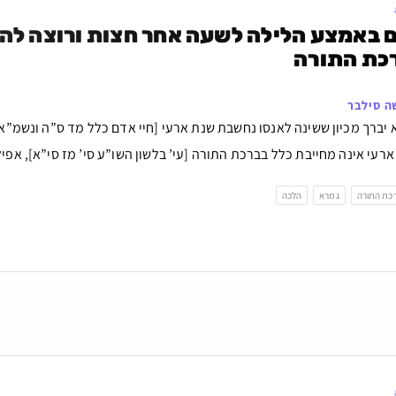
רכת התורה
ה סילבר
 יברך מכיון ששינה לאנסו נחשבת שנת ארעי [חיי אדם כלל מד ס”ה ונשמ”א
רעי אינה מחייבת כלל בברכת התורה [עי’ בלשון השו”ע סי’ מז סי”א], אפילו 
כת התורה
גמרא
הלכה