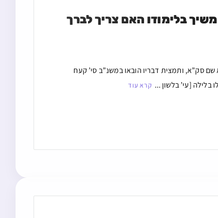
מי שנרדם באמצע הלילה לשעה אחר חצות ורוצה להמשיך בלימודו האם צריך לברך 
 שם סק”א, ותמצית דבריו הובאו במשנ”ב סי’ קעח
בלילה [עי’ בלשון ...
קרא עוד