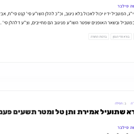
ה סילבר
י”ג, המטביל ידיו יכול לאכול בלא ניגוב, וכ”כ להלן השו”ע סי’ קנט סי”ח, 
במטביל ובשאר האופנים שפטר השו”ע מניגוב הם מחייבים, וצ”ע דלהלן סי’ ..
בורא פרי הגפן
ברכות התורה
״ה
ב:
תפילה
 שתועיל אמירת ותן טל ומטר תשעים פעמ
ה סילבר