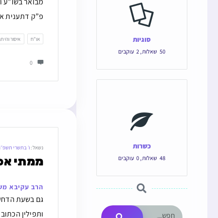
מבואר בשו”ע ו
פ”ק דתענית אלא
סוגיות
או"ח
איסור והיתר
50
שאלות
,
2
עוקבים
0
כשרות
נשאל:
ו׳ בתשרי תשפ״
48
שאלות
,
0
עוקבים
ממתי אפש
הרב עקיבא מש
גם בשעת הדחק 
ותפילין הכתוב 