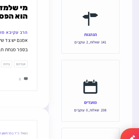
הוא הפסק
הרב עקיבא מש
הנהגות
אמנם יש צד של
141
שאלות
,
2
עוקבים
בספר מנחת תוד‫
אברהם
ברכה
0
מועדים
208
שאלות
,
0
עוקבים
נשאל:
כ״ד במרחשוון 