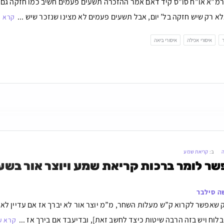
רמ”א או”ח סו”ס קיד דאם אמר ההזכרה תשעים פעמים חשיב כמו חזקה גם א
 רק שיש חזקה בל’ יום, אבל תשעים פעמים לא מצינו שנזכר שיש ...
קרא ע
איסורי אכילה
איסורי ביאה
ה
ב:
קריאת שמע
ר לומר ברכות קריאת שמע ויוצר אור בש
ה סילבר
שאפשר לקרוא ק”ש מעלות השחר, מ”מ יוצר אור לא יברך אז אם עדיין לא הג
בלוח ויש בזה הרבה שיטות כיצד לחשב זאת], ובדיעבד אם בירך אז ...
קרא ע