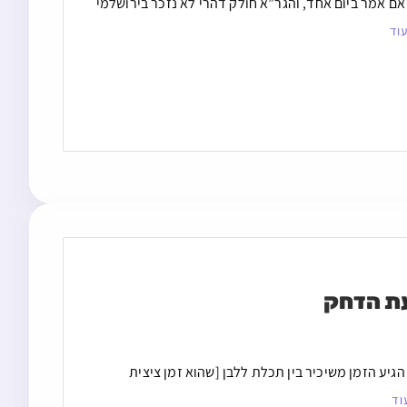
ם אמר ביום אחד, והגר”א חולק דהרי לא נזכר בירושלמי
וד
עת הדחק
יע הזמן משיכיר בין תכלת ללבן [שהוא זמן ציצית
וד