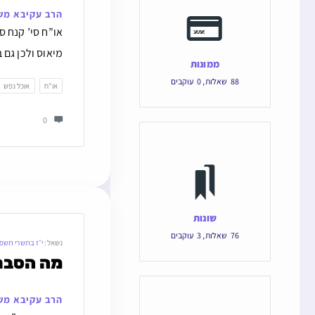
הרב עקיבא מש
או”ח סי’ קנח ס
מיאוס ולכן גם 
ממונות
88
שאלות
,
0
עוקבים
או"ח
אוכל נפש
0
שונות
76
שאלות
,
3
עוקבים
נשאל:
י״ז בתשרי תשפ
מה הסברא
הרב עקיבא מש