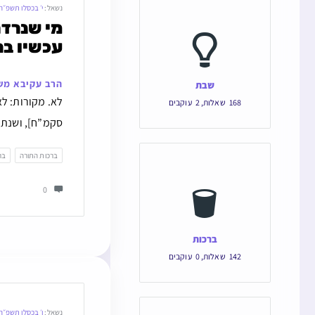
נשאל:
י׳ בכסלו תשפ״ה
עכשיו ב
הרב עקיבא מש
שבת
לא. מקורות: לא
168
שאלות
,
2
עוקבים
סקמ”ח], ושנת א
ברכות התורה
בר
0
ברכות
142
שאלות
,
0
עוקבים
נשאל:
ו׳ בכסלו תשפ״ה