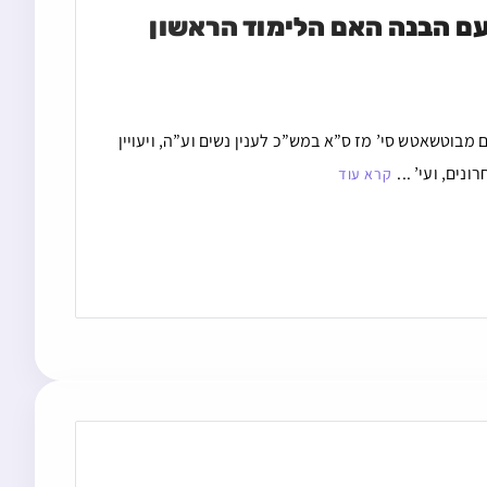
מי שלמד בלא הבנה אחר ברכת התורה ולמד אחר כך עם הבנה האם הלימוד הראשון 
בוטשאטש סי’ מז ס”א במש”כ לענין נשים וע”ה, ויעויין
ים, ועי’ ...
קרא עוד