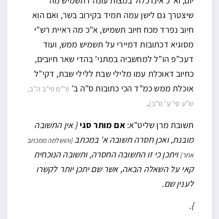
יום, וא”כ אינו כלול במצות עונה דתשמיש מה
שיצטרך גם לישן עמה תמיד בקירוב בשר, ואם הוא
חיוב נפרד מכח חיוב תשמיש, א”כ מה ראיית רש”י
מסוגיא דכתובות דמיירי על תשמיש ממש, ועוד
דעכ”פ הו”ל למחשביה במתני’ בהדי שאר חיובים,
כחיוב דאוכלת עמו מלילי שבת ללילי שבת, דקי”ל
אוכלת ממש כמ”ד הכי כתובות ס”ה ב’
(ר”מ פי”ב ה”ב,
.
ש”ע סי’ ע’ ס”ב)
תשובת מרן שליט”א:
אם מותר סגי
{ אין התשובה
מובנת, ואכן חסרה תשובה א’ במכתב
[והושלמה ממכתב
ויתכן כי זו התשובה החסרה, ותשובה הנוכחית
אחר]
קאי על השאלה הבאה, אשר שם יתכן יותר לקשרו
לענין שם.
.
}