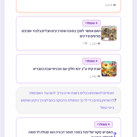
👁 9,674
⭐ פופולרי
האם אפשר לסכך בסוכה שמרכיבים חבלים בלבוד וסביבם
פורסים סדינים
👁 1,223 💬 7
⭐ פופולרי
שבת קיח ע”ב יהא חלקי עם מכניסי שבת בטבריא
👁 1,442
המסיים להשתמש בכלים בשבת ואינו צריך להם עוד האם מותר
❓
להשרותן במים כדי לרכך הפסולת הדבוקה בהם לצורך ניקיון ושימוש
בימי החול
⭐ פופולרי
האם יש מקור שלימוד בספר תומר דבורה הוא סגולה לרפואה
❓