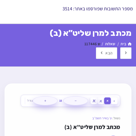
מספר התשובות שפורסמו באתר: 3514
מכתב למרן שליט”א (ב)
בַּיִת
/
שאלות
/
ש 117446
הַבָּא
א
א
+
−
א
18
גודל
א
נשאל:
ט׳ באייר תשפ״ב
מכתב למרן שליט”א (ב)