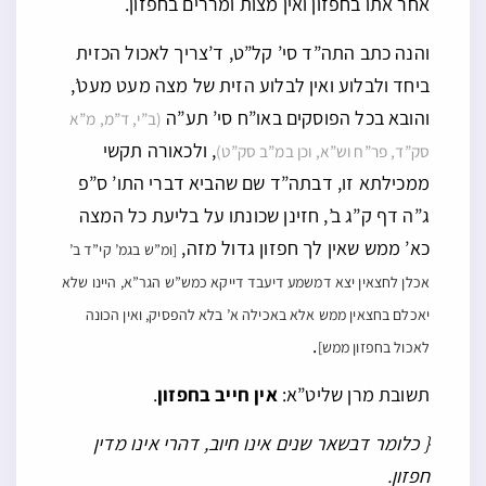
אחר אתו בחפזון ואין מצות ומררים בחפזון.
והנה כתב התה”ד סי’ קל”ט, ד’צריך לאכול הכזית
ביחד ולבלוע ואין לבלוע הזית של מצה מעט מעט’,
והובא בכל הפוסקים באו”ח סי’ תע”ה
(ב”י, ד”מ, מ”א
, ולכאורה תקשי
סק”ד, פר”ח וש”א, וכן במ”ב סק”ט)
ממכילתא זו, דבתה”ד שם שהביא דברי התו’ ס”פ
ג”ה דף ק”ג ב’, חזינן שכונתו על בליעת כל המצה
כא’ ממש שאין לך חפזון גדול מזה,
[ומ”ש בגמ’ קי”ד ב’
אכלן לחצאין יצא דמשמע דיעבד דייקא כמש”ש הגר”א, היינו שלא
יאכלם בחצאין ממש אלא באכילה א’ בלא להפסיק, ואין הכונה
.
לאכול בחפזון ממש]
תשובת מרן שליט”א:
אין חייב בחפזון
.
{ כלומר דבשאר שנים אינו חיוב, דהרי אינו מדין
חפזון.