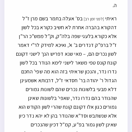
ה.
ראיתי
בס’ אעלה בתמר בשם מרן ז”ל
[לפני זמן רב]
דהקורא בהברה אחרת לא חשיב כקורא בכל לשון
אלא כקורא בלעגי שפה בלה”ק, וק”ל ממש”כ הר”ן
ז”ל ברפ”ק דנדרים ב’ א’, ואיכא למידק לר”י דאמר
לשון נכרים הם, – מאי שנא דפריש הנך לישני דקונם
קונח קונס טפי משאר לישני לימא הנודר בכל לשון
נדרו נדר, והנכון שראיתי בזה הוא מה שפי’ החכם
הגדול ר’ יהודה בר’ חסדאי ז”ל, דרבותא אשמעינן
דלא מבעי בלשונות נכרים שהם לשונות גמורים
שהנודר בהם נדרו נדר, שאפי’ בלשונות שאינן
גמורים כגון אלו דקונם קונח שהרי לשון הקודש הוא
אלא שנשתבש וסד”א שהנודר בהן לא יהא נדר כיון
שאינן לשון גמור בפ”ע, קמ”ל דכיון שהנכרים