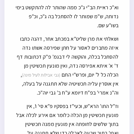
וא”כ ראיית הב”י ג”כ ממה שהותר לה להתקשט בימי
נדותה, ש”מ שמותר לו להסתכל בה ג”כ, וכ”פ
בשו”ע שם.
ושאלתי את מרן שליט”א במכתב אחר, דהנה כתבו
איזה מחברים לאסור על חתן שפירסה אשתו נדה
להסתכל בכלה, והוקשה לי דבגמ’ פ”ק דכתובות דף
ד’ א’ איתא אפירסה נדה, ואין מונעין תכשיטין מן
הכלה כל ל’ יום, ופרש”י התם
,
(גבי אבילות לעיל מינה)
אין אוסרין עליה תכשיטיה שלא תתגנה על בעלה,
וה”נ אמרי’ בפ”ח דיומא ע”ח ב’ גבי יוה”כ.
וז”ל התו’ הרא”ש, וכעי”ז בפסקיו פ”א סי’ ו’, אין
מונעין תכשיטין מן הכלה כלומר אם אירע לכלה אבל
בתוך שלשים לחופתה אין מונעין ממנה תכשיטין
ואפי’ בתוך שבעה לאבלה כדי שלא תתגנה על