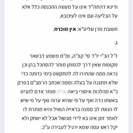
ודינא דהתה”ד אינו על מעשה ההכנסה כלל אלא
על הבליעה וגם אינו לעיכובא.
תשובת מרן שליט”א:
אין מוכרח
.
ג.
ז”ל הב”י יו”ד סי’ קצ”ה, ומ”מ משמע דבשאר
מקומות שאין דרך לכסותן מותר להסתכל בהן וכן
נראה ממה שהתירו לה להתקשט בימי נדותה כדי
שלא תתגנה על בעלה וממה שכתב הרמב”ם בפרק
כ”א מהלכות איסורי ביאה
מותר אדם להביט
(ה”ד)
באשתו נדה ואף על פי שהיא ערוה ואף על פי שיש
לו הנאת לב ממנה בראייה הואיל והיא מותרת לו
לאחר זמן אינו בא לידי מכשול אבל לא ישחק ולא
יקל ראש עמה שמא ירגיל לעבירה ע”כ.