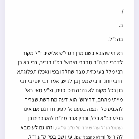
}
ב.
בהנ”ל.
ראיתי שהובא בשם מרן הגרי”ש אלישיב ז”ל מקור
לדברי התה”ד מדברי הירוש’ רפ”ו דנזיר, רבי בא בן
רבי מלל בעי כזית מצה שחלקו בפיו ואכלו תפלוגתא
דרבי יוחנן ורבי שמעון בן לקיש, אמר רבי יוסי בי רבי
בון בכל מקום לא נהנה חיכו כזית, וצ”ע מאי ראי’
מייתי מהתם, דהירוש’ הוא דעה מחודשת שצריך
להכניס כל המצה בפעם א’ לפיו, וזהו גם אם אינו
בולע בב”א כלל, וכדין אבר מה”ח להסוברים כן
, וזהו גם לעיכובא
(עתוס’ הנ”ל ועה”ש יו”ד סי’ ס”ב סי”א)
להירוש’
, עיין שם בפי’ ק”ע ז”ל,
[ודלא כהבבלי שם]