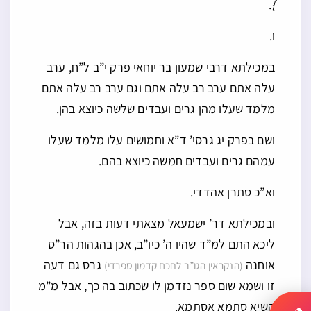
.
}
ו.
במכילתא דרבי שמעון בר יוחאי פרק י”ב ל”ח, ערב
עלה אתם ערב רב עלה אתם וגם ערב רב עלה אתם
מלמד שעלו מהן גרים ועבדים שלשה כיוצא בהן.
ושם בפרק יג גרסי’ ד”א וחמושים עלו מלמד שעלו
עמהם גרים ועבדים חמשה כיוצא בהם.
וא”כ סתרן אהדדי.
ובמכילתא דר’ ישמעאל מצאתי דעות בזה, אבל
ליכא התם למ”ד שהיו ה’ כיו”ב, אכן בהגהות הר”ס
אוחנה
גרס גם דעה
(הנקראין הגו”ב לחכם קדמון ספרדי)
זו ושמא שום ספר נזדמן לו שכתוב בה כך, אבל מ”מ
קשיא סתמא אסתמא.