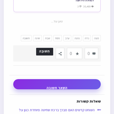
למחלה הידועה
👁 30,489 💬 3
טוען עוד...
מצה
נדה
נהנה
ערב
פסח
שבת
שינה
תשובה
תְשׁוּבָה
0
0
השאר תשובה
שאלות קשורות
השוחט קדשים האם מברך ברכת שחיטה מיוחדת כגון על