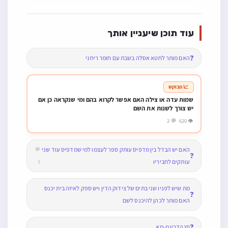
עוד תוכן שיעניין אותך
❓
האם מותר לחטא אסלה בשבת עם חומר ריחני
📈 מבוקש
שמות עדה או צילה האם אפשר לקרוא בהם ומי שנקראה כן אם
יש צורך לשנות את השם
👁 620 💬 2
האם יש הבדל בין מדפיס עותק ספר לעצמו למי שמדפיס עוד שני
💬
❓
עותקים לחביריו
3
מת שיש לפניו שני בתים של צידוק הדין ויש ספק לאיזה בית יכנס
❓
האם מותר לכהן להיכנס לשם
❓
סנהדרין מ-מא