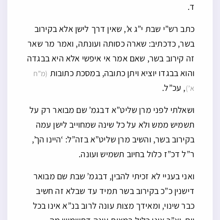
ד.
כתב רש”י שבת י”ג א’, שאין דרך לישן אלא בקירוב
בשר, כדכתיב: שארה כסותה ועונתה, ואמר מר שאר
זה קירוב בשר, שאם אמר אי איפשי אלא היא בבגדה
והוא בבגדו יוציא ויתן כתובה, במסכת כתובות
(מ”ח
, עכ”ל.
א’)
ושאלתי לפני מרן שליט”א דבגמ’ שם מבואר רק על
תשמיש ממש ולא על כל שינה שמחוייב לישן עמה
בקירוב בשר, והשיב מרן שליט”א בזה”ל: ‘היינו הך’,
ר”ל דכ”ז כלול בחיוב תשמיש ועונה.
ואני בעניי לא זכיתי להבין, דבגמ’ שבת שם מבואר
דישנין כ”כ בקירוב בשר תמיד עד שבלא זה חשיב
כבר שינוי, ומאידך מצות עונה לרוב בנ”א אינו בכל