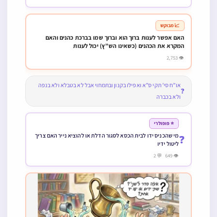
📈 מבוקש
האם אפשר לענות ברוך הוא וברוך שמו בברכת כהנים והאם
המקרא את הכהנים (כשאינו הש”ץ) יכול לענות
👁 2,753
או”ח סי’ תקי ס”א ואפילו בקנון ובתמחוי אבל לא בטבלא ולא בנפה
❓
ולא בכברה
⭐ פופולרי
מי שהכניס ידו לבית הכסא לסגור הדלת או להוציא נייר האם צריך
❓
ליטול ידיו
👁 649 💬 2