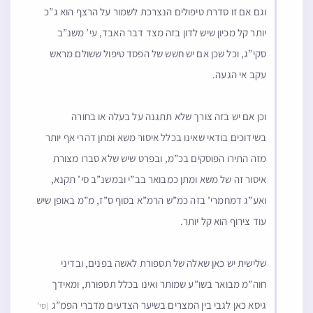
וגם אם זו סדרת טיפולים הנצרכת לשמור על הרצף הוא ג”כ
יותר קל מכיון שיש לדון בזה מצד דבר האבד, עי’ משנ”ב
סקי”ג, וכל שכן אם יש חשש של הפסד טיפול ששולם מראש
עקב אי הגעה.
וכן אם יש בזה צורך שלא תתגנה על בעלה או בחורה
בשידוכים בודאי שאינו בכלל איסור משא ומתן דהרי אף יותר
מזה התירו הפוסקים בכ”מ, ובפרט שיש שלא סברו מצורת
איסור זה של משא ומתן כמבואר בב”י ובמשנ”ב סי’ תקנא,
ואע”ג דמחמרי’ בזה כמ”ש הרמ”א בסוף ס”ז, מ”מ באופן שיש
עוד צירוף הוא קל יותר.
שלישית יש כאן שאלה של תספורת לאשה בפנים, ובדיני
חוה”מ מבואר בשו”ע שמותר ואינו בכלל תספורת, ומאידך
גיסא כאן לגבי בין המצרים בשיער הצדעים מדברי הפמ”ג
(סי’