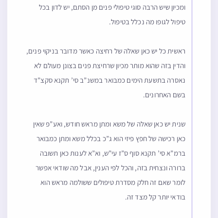
ומכיון שיש הרבה סוגי טיפולי פנים מן הסתם, יש לדון בכל
טיפול לגופו מה נכלל בטיפול.
ראשית כל יש כאן שאלה של רחיצה כאשר מדובר בניקוי פנים,
והדין בזה שהוא מותר מכיון שרחיצת פנים בצונן מעולם לא
נאסרה בתשעת הימים כמבואר במשנ”ב סי’ תקנא סקצ”ד
בשם האחרונים.
שנית יש כאן שאלה של משא ומתן מראש חודש, ואע”פ שאין
כאן רכישה של חפץ פיזי הוא ג”כ בכלל משא ומתן כמבואר
ברמ”א סי’ תקנא סוף ס”ז עי”ש, וא”א לענות כאן תשובה
ברורה ונצחית בזה, והכל לפי הענין, אבל מה שודאי אפשר
לומר שאם זה חלק מסדרת טיפולים ששולמה מראש הוא
בודאי יותר קל מצד זה.