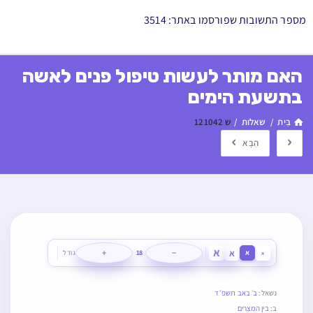
מספר התשובות שפורסמו באתר: 3514
האם מותר לעשות טיפול פנים לאשה
בתשעת הימים
בַּיִת
/
שאלות
/
ש 121042
הַבָּא
א
א
+
−
א
18
גודל
א
נשאל:
ב׳ באב תשפ״ד
ב:
בין המצרים