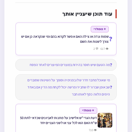
עוד תוכן שיעניין אותך
⭐ פופולרי
שמות עדה או צילה האם אפשר לקרוא בהם ומי שנקראה כן אם יש
❓
צורך לשנות את השם
👁 617 💬 2
❓
מה הטעם שיש חוסר בהירות במוצרים המיוצרים לאחר הפסח
מי שאוכל מחבר חדר שלו בפנימיה וסומך על השיטות שסוברים
❓
שבאופן שברור לו שחבירו מרשה יכול לקחת מה הדין אם באחד
הימים הלווה כסף לאותו חבר
⭐ פופולרי
דעת הגרי"ש אלישיב על מתנות לאביונים שכדאי לתת 50
ש"ח האם הוא לכל עני או לשני העניים יחד
👁 710