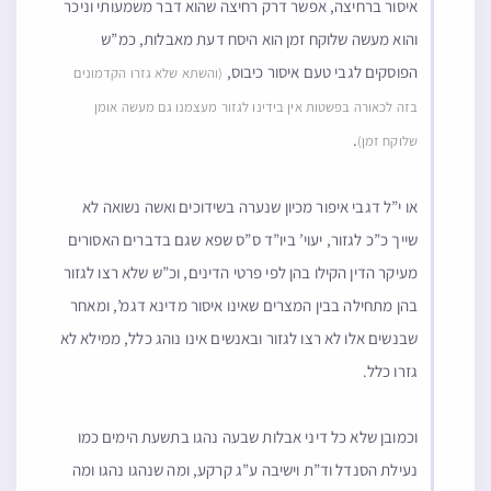
איסור ברחיצה, אפשר דרק רחיצה שהוא דבר משמעותי וניכר
והוא מעשה שלוקח זמן הוא היסח דעת מאבלות, כמ”ש
הפוסקים לגבי טעם איסור כיבוס,
(והשתא שלא גזרו הקדמונים
בזה לכאורה בפשטות אין בידינו לגזור מעצמנו גם מעשה אומן
.
שלוקח זמן)
או י”ל דגבי איפור מכיון שנערה בשידוכים ואשה נשואה לא
שייך כ”כ לגזור, יעוי’ ביו”ד ס”ס שפא שגם בדברים האסורים
מעיקר הדין הקילו בהן לפי פרטי הדינים, וכ”ש שלא רצו לגזור
בהן מתחילה בבין המצרים שאינו איסור מדינא דגמ’, ומאחר
שבנשים אלו לא רצו לגזור ובאנשים אינו נוהג כלל, ממילא לא
גזרו כלל.
וכמובן שלא כל דיני אבלות שבעה נהגו בתשעת הימים כמו
נעילת הסנדל וד”ת וישיבה ע”ג קרקע, ומה שנהגו נהגו ומה