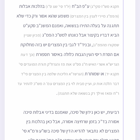
ע”פ הב”ח
בהלכות אבלות
תקנא מש”ז סקי”ג)
(יו”ד סי’ שצ ס”ו)
משמע שהוא אסור ורק כדי שלא
(והפמ”ג מיירי לענין בין המצרים)
תתגנה על בעלה התירו בנשואה, ואמנם המשנ”ב סקע”ט
הביא דבריו בקיצור אבל כוונתו למש”כ הפמ”ג
(מכיון שציין
, ובניד”ד לגבי בין המצרים יש בזה מחלוקת
שמקורו מהפמ”ג)
אם הסרת ריסי העין הגבות כלולה באיסור תספורת
(וכך דעת
הגריש”א אשרי האיש ח”ג פס”ט אות מז והגרח”ק תורת המועדים סי’
או שמותרת
תקנא יד)
(הגרשז”א הליכות שלמה בין המצרים פי”ד
דבר הלכה אות ט, ועיין מבית לוי בין המצרים עמ’ ה מש”כ להתיר עד
.
ר”ח ומאז ואילך רק בנשואה שלא תתגנה)
רביעית, יש כאן נידון של סיכה, שאמנם בדיני אבלות סיכה
אסורה בד”כ בזמן שרחיצה אסורה, אבל כאן בהלכות בין
המצרים לא נתבאר להדיא הדין של סיכה בשו”ע ורמ”א סי’