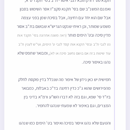
תקנא סט”ז ורק הובא לגבי איסורי ת”ב בסי’ תקנד ס”א,
ואמנם המשנ”ב שם בסי’ תקנא סקצ”ז אסר השימוש בסבון
אבל שם הוא יחד עם רחיצה, אבל בסיכת שמן בפני עצמה
משמע שמותר, וכן ראיתי שנקט הגריש”א שבושם בת”ב אסור
מדין סיכה ובט’ הימים מותר
(ראה משנה אחרונה בסי’ תקנד אות
נט לגבי ת”ב ובסי’ תקנא אות קסד לגבי ט’ הימים, ועי”ש לענין ת”ב
, ומבואר שתפס שלא
עוד שיטות בזה אם בושם נחשב סיכה או לא)
נהגו באיסור סיכה.
חמישית יש כאן נידון של איפור מה שנכלל בדין פוקסת לחלק
מהפירושים שהוא ג”כ כדין רחיצה בד”כ באבלות, כמבואר
ביו”ד סי’ שפא, וגם בזה לא דברו השו”ע ורמ”א בדיני בין
המצרים, וגם באיפור לא שמעתי שנהגו להחמיר.
והטעם שלא נהגו איסור בסיכה ואיפור בט’ הימים כמו שנהגו