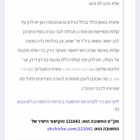
שלא נהגו לא נהגו.
שישית באופן כללי בכלל הנידונים שנתבארו כאן יש לדון על
קולות מסויימות שנאמרו באבלות לגבי נערה בשידוכים וכן
לגבי אשה נשואה ביו”ד סי’ שפא, וכן בהלכות נדה נאמרו
קולות באיפור שהיה ראוי לאסור מעיקר הדין, כדי שלא תתגנה
על בעלה, ויש לדון מתי קולות הללו נוהגות בנידון דידן, ועי’
הליכות שלמה
ותורת המועדים
(שם דבר הלכה אות י)
(שם סי”ז
מה שכתבו לענין תספורת לנערה בשידוכים ולעיל מה
אות ב)
שציינתי לדברי הפמ”ג.
לחץ כאן כדי לקרוא את התשובה בגירסת הדפסה בגליון שבוע
43
מק"ט התשובה הוא: 121042 והקישור הישיר של
התשובה הוא:
shchiche.com/121042