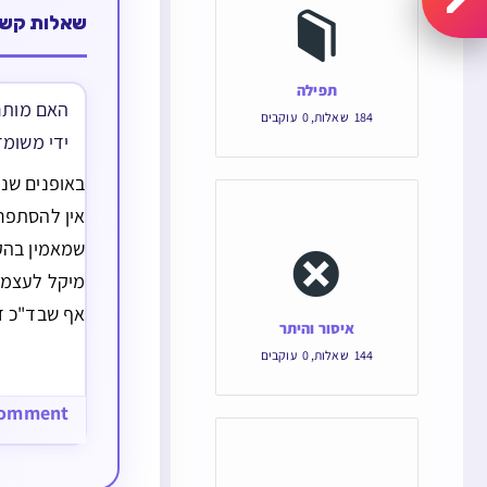
שאלות קשו
תפילה
האם מותר
184
שאלות
,
0
עוקבים
ידי משומד
באופנים שנק
אין להסתפר
שמאמין בהק
מיקל לעצמו 
אף שבד"כ ד
איסור והיתר
לשחיטה וליי
144
שאלות
,
0
עוקבים
לענין תספור
איסור כיון ש
comment
דמים.מקורות
קנו ס"א…