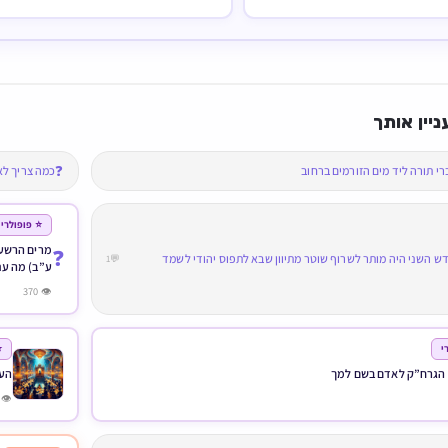
ניין אותך
❓
י תורה ליד מים הזורמים ברחוב
כמה צריך לא
⭐ פופולרי
מרים הרשעה
❓
ש השני היה מותר לשרוף שוטר מתיוון שבא לתפוס יהודי לשמד
💬1
ע”ב) מה עני
👁 370
י
⭐
הגרח”ק לאדם בשם למך
הע
👁 2,959