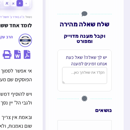
א
א
א
א
נשאל:
כ״ג באדר ב׳ תשפ״ד
שלח שאלה מהירה
לומד אחד ששנה
וקבל מענה מדוייק
הרב עקי
ומפורט
יש לך שאלה? שאל כעת
אנחנו זמינים למענה
אי אפשר לסמוך ע
הפוסקים שם מענין
ויש להוסיף דמשומ
ולגבי הל’ יין נ
נושאים
ובאמת אין צריך 
שום נאמנות, ולא