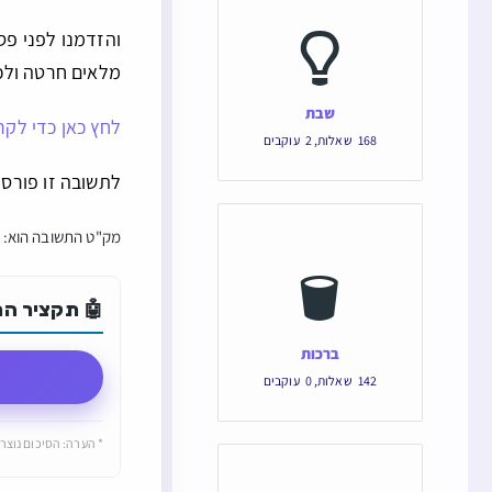
והזדמנו לפני פס
מלאים חרטה ולכך 
שבת
לחץ כאן כדי לקר
168
שאלות
,
2
עוקבים
לתשובה זו פורסמו 2 תגובות. לצפיה בת
מק"ט התשובה הוא: 7555 והקישור הישיר של התשובה הוא:
🤖 תקציר התש
ברכות
142
שאלות
,
0
עוקבים
* הערה: הסיכום נוצר 