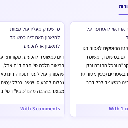
רות
 או ראוי להסתפר על
מי שפרק מעליו עול מצוות
לתיאבון האם דינו כמשומד
לתיאבון או להכעיס
טו הפוסקים לאסור בגוי
 גם במשומד, ומשומד
דינו כמשומד להכעיס. מקורות: יעוי
ב"ה ובכל התורה ורק
בביאור הלכה סי' תרח ד"ה אבל,
באיסורים (כעין מסורתי)
שהפורק עול לענין תוכחה דינו כאו
ינו כמשומד לכל דבר
נבלות להכעיס, שאינו בכלל עמיתך.
"נ ושאר איסורים מ"מ
מבואר בהרבה מהנו"כ ביו"ד סי' ב'
ת יש סוברים שאין בזה
לענין נאמנות שחיטה שאין דין מש
אינו חשוד על שפיכות
כזה כאוכל נבלות לתיאבון אלא
With 3 comments
With 1 
:בעצם דין זה ביו"ד סי'
להכעיס, וכמה מהפוסקים נקטו שא
ספר תורה
עבר על ג' עבירות מפורסמות…