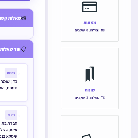
דברי מאכל 
המדרש ללו
📸
שאלות קשור
ממונות
אחד הלומדי
88
שאלות
,
0
עוקבים
בזה לאדם ש
📋
עוד שאלות 
←
ברכות
בדין שומר
נוספת, האם
שונות
76
שאלות
,
3
עוקבים
←
ריבית
חברת בת ה
עיסקא של 
עיסקא בנפ