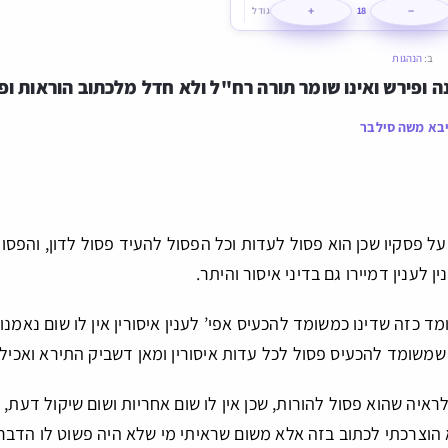
+
−
18
גודל
ב:
הנהגות
 ופירש ואינו שומר תורה רח"ל ולא חדל מלכתוב הוראות ו
בא משה סילבר
ל פסקיו שכן הוא פסול לעדות וכל הפסול להעיד פסול לדון, והפסול
 לענין דמיירו גם בדיני איסור והיתר.
ד כזה שדינו כמשומד להכעיס אפי’ לענין איסורין אין לו שום נאמנו
סך שמשומד להכעיס פסול לכל עדות איסורין ומאן דשביק התירא ואכי
לראיה שהוא פסול להורות, שכן אין לו שום אחריות ושום שיקול דעת,
 הוצרכתי לכתוב בזה אלא משום שראיתי מי שלא היה פשוט לו הדבר.