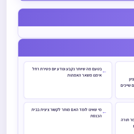
תורה
תוכנה שבודקת סת”ם מחסרות
לקמן בהל' אבלות. וכן…
ם
ויתרות האם אפשר להסתמך על
את
כשרותה
כתב
יו
אל או
לא
בטעם מה שיותר נקבע ונודע יום פטירת רחל
←
אימנו משאר האמהות
ון
שייכים
מי שאינו לומד האם מותר לקשור ציצית בבית
←
הכנסת
מר תורה