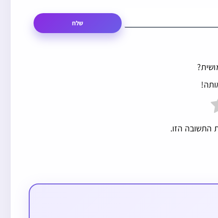
שלח
ושית?
ותה!
 התשובה הזו.