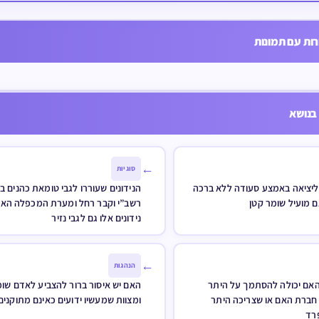
וכיבוד שנתנו בבית
מי שהרשוהו לכתוב אות בספר 
מדים בלבד האם יכול
וכתב אות אחת אך לא אמר לש
ות עם תמונות
ם לתת את זכותו שיש לו
קדושת ספר תורה וגם לא קרא 
אינו לומד
הכתב לפני הספר תורה וגם לא 
מן הכתב וגם היה ימני בכל מעש
בנושא
ורגיל לכתוב בשמאל וכתב בשמ
בימין האם הספר תורה כשר או 
←
סוגיות
 ליציאה באמצע סעודה ללא ברכה
הנידונים שעוררו לגבי טומאת כהנים בצי
 מועיל שומר קטן
רשב”י וקבר רחל ומערת המכפלה האם 
נידונים אלו גם לגבי נזיר
←
הנהגות
אם יכולה להסתמך על היתר
האם יש איסור ברור להצביע לאדם שו
חברת האם או שצריכה היתר
ומצוות שמעשיו ידועים כאינם מתוקנים
רד