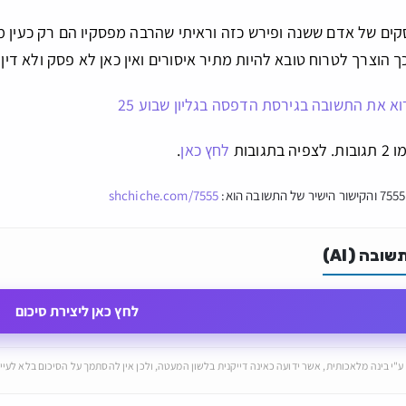
קים של אדם ששנה ופירש כזה וראיתי שהרבה מפסקיו הם רק כעין מג
הוצרך לטרוח טובא להיות מתיר איסורים ואין כאן לא פסק ולא דין ול
וא את התשובה בגירסת הדפסה בגליון שבוע 25
גובות
לחץ כאן
.
shchiche.com/7555
ובה (AI)
לחץ כאן ליצירת סיכום
ע"י בינה מלאכותית, אשר ידועה כאינה דייקנית בלשון המעטה, ולכן אין להסתמך על הסיכום בלא לעיין