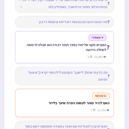
❓
נפתח הכלוב והתוכי פרח ואבד, האם חייב בזה
4
❓
מהי הכונה הנצרכת במצוות דאורייתא ובמצוות דרבנן
⭐ פופולרי
האם יש מקור שלימוד בספר תומר דבורה הוא סגולה לרפואה
❓
למחלה הידועה
👁 30,482 💬 3
מה הדין מי שהולך לישון ב’ פעמים בלילה מתי יקרא ק”ש שעל
❓
המיטה
📈 מבוקש
האם לנזיר מותר לעשות הסרת שיער בלייזר
👁 11,253 💬 1
האם יש ענין לאכול פת עם האפר בסעודה המפסקת דוקא בסוף