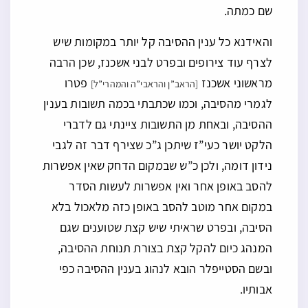
שם כמתה.
והאידנא כל ענין ההסיבה קל יותר במקומות שיש
לצרף עוד צירופים ובפרט לבני אשכנז, שכן הרבה
מראשוני אשכנז
פטרו
[הראב”ן והראבי”ה והמהרי”ל]
לגמרי מהסיבה, וכמו שכתבתי בכמה תשובות בענין
ההסיבה, ובאחת מן התשובות ציינתי גם לדברי
הלקט יושר כעי”ז שיתכן ג”כ שצירף דבר זה לגבי
נידון דומה, ולכן כ”ש שבמקום הדחק שאין אפשרות
להסב באופן אחר ואין אפשרות לעשות הסדר
במקום אחר מוטב להסב באופן כזה מלאכול בלא
הסיבה, ובפרט שראיתי שיש קצת שטוענים שגם
המנהג כיום להקל קצת בצורת תנוחת ההסיבה,
ובשם הסטייפלר הובא לנהוג בענין ההסיבה כפי
אבותיו.