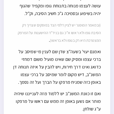
עושה לעצמו מנוחה בתנוחת גופו ומקפיד שהגוף
יהיה בשיפוע ובסמיכה ג”כ חשיב הסיבה, וק”ל.
(ובמאמר המוסגר יש לציין דלפי הצד בפוסקים שצריך רק
הסיבת גופו ולא ראשו א”כ גם בניד”ד ההישענות על המרפק
.
המצטרכת היא רק בגופו ולא בראשו)
ואמנם יעוי’ בשעה”צ שדן שם לענין מי שמיסב על
ברכי עצמו ומסיק שם שאינו מועיל משום דמחזי
כדואג ואינו דרך חירות, ויש להבין על איזה תנוחה דן
המשנ”ב, דיש מקום לומר שמיסב על ברכי עצמו
באופן כזה שמניח מרפקו על הברך ועל זה נסמך.
ואם זו כוונת המשנ”ב יש ללמוד מזה לענייננו שיהיה
מותר אם נשען באופן זה ממש עם ראשו על מרפקו
ע”ג שולחן.