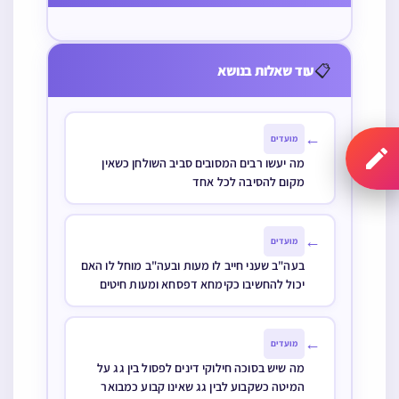
רוטב על גבי סיר
או על גבי תבנית
📋
עוד שאלות בנושא
המונחת ע”ג
הפלטה או
הבלעך עם או
←
מועדים
בלי כיסוי
מה יעשו רבים המסובים סביב השולחן כשאין
מקום להסיבה לכל אחד
←
מועדים
בעה"ב שעני חייב לו מעות ובעה"ב מוחל לו האם
יכול להחשיבו כקימחא דפסחא ומעות חיטים
←
מועדים
מה שיש בסוכה חילוקי דינים לפסול בין גג על
המיטה כשקבוע לבין גג שאינו קבוע כמבואר