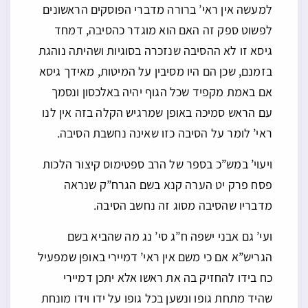
למעשה אין ראי’ ברורה מדברי הפוסקים הראשונים
לפשוט ספק זה האם הוא מוגדר כהסיבה, דמחד
גיסא זו לא ההסיבה שנזכרה בסוגיות ושהיתה נוהגת
בזמנם, שכן הם היו מסיבין על המיטות, מאידך גיסא
אם באמת מקפיד שכל הגוף יהיה באלכסון ונסמך
עם הראש סמיכה באופן שמרגיש הקלה בזה אין לנו
ראי’ לומר על הסיבה כזו שאינה נחשבת הסיבה.
ויעוי’ במש”כ בספר של הרב ספטימוס קיצור הלכות
פסח פרק יט הערה קנא בשם הגרח”ק שנראה
מדבריו שהסיבה מסוג זה נחשב הסיבה.
ועי’ גם אבני ישפה ח”ג סי’ נג מה שהביא בשם
הגריש”א אם כי משם אין ראי’ דמיירי באופן שמפעיל
כח בידו להחזיק בה את ראשו אלא יתכן דמיירי
שהיד מתחת גופו ונשען בכל גופו על ידו וידו מונחת