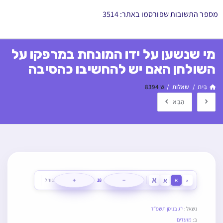
מספר התשובות שפורסמו באתר: 3514
מי שנשען על ידו המונחת במרפקו על
השולחן האם יש להחשיבו כהסיבה
בַּיִת
/
שאלות
/
ש 8394
הַבָּא
א
א
+
−
א
18
גודל
א
נשאל:
י״ג בניסן תשפ״ד
ב:
מועדים