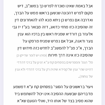
אבל באמת שאינו מוכרח לפרש כך במשנ”ב, דיש
מקום לפרש דהכונה שנשען בראשו ממש על הברך,
ואדרבה אם נפרש כן ניחא מנא להו להאחרונים דין
זה שהסיבה כזו מחזי כדואג, דזה מבואר בע”ז יז גבי
אלעזר בן דורדיא שמניח ראשו בין ברכיו הוא ענין
צער ודאגה, אבל אם נפרש שמניח מרפקו על
הברך, א”כ מנ”ל להמשנ”ב לחדש כזה חידוש דין
שהסיבה כזו אינה דרך חירות
(ומיהו יש לומר שדייקו כן
מל’ הגמ’ והמפרשים בפסחים קח ע”א זגינן על ברכי דהדדי
דהיינו שהי’ ענין של קפידא שיהיה רק על ברכי דהדדי ולא ענין
.
של נוחות)
ויעוי’ בראשונים על הסוגי’ בפסחים קח ע”א דמשמע
מדבריהם שבשעת ההסיבה אינו יכול להשתמש ביד
שהוא מסיב בצד של אותו היד, ואולי הטעם שא”א