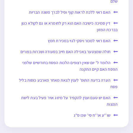
שלם
האם ראוי ללכת לראות קוף ופיל לברך משנה הבריות
דין סמיכה כישיבה האם הוא רק לחומרא או גם לקולא כגון
בברכת המזון
האם ראוי למכור ויסקי לגוי במכירת חמץ
חולה שמצטער באכילה האם חייב בסעודה ושכרות בפורים
הלומד ל' יום שאין רצופים הלכות הפסח בחודשיים שלפני
הפסח האם קיים התקנה
הערה בדעת התוס' לענין לצאת מאחר מארבע כוסות בליל
פסח
האם יש טעם וענין להקפיד על מיזוג אויר פעיל בעת לישת
המצות
שו''ע או''ח סי' שכו ס"ג