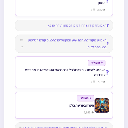
❓
המזון
👁 866 💬 1
❓
האם נהג קידוש החודש קודם מתן תורה או לא
האם יש מקור להנהגה שיש המקפידים להכניס קודם רגל ימין
💬
❓
בכניסתם לבית
2
⭐ פופולרי
האם יש להימנע מלאכול כל דבר בראש השנה שיש בו גימטריא
❓
לדבר רע
👁 797 💬 1
⭐ פופולרי
הערה בפרשת בלק
👁 2,959
מי שהזיז כלוב של תוכי שהיה סגור על ידי שנצמד לקיר, ועל ידי זה
💬