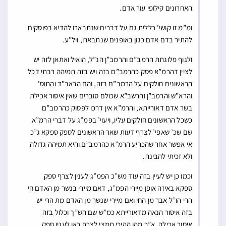
האחרונים קילופי עור אדם.
ומ”מ זו קושי’ כללית גם על דברים שנתבארו להדיא בפוסקים
להתיר בדם אדם כגון באופנים שנתבארו, ויל”ע.
ולגוף פלוגתת הרמב”ם והרמב”ן הנ”ל, הואיל ואתאן לזה יש
לציין דהרמ”א פסק כהרמב”ם בזה ויש בזה תמיהה רבתי דכל
הראשונים חולקים על הרמב”ם בזה, והם הראב”ד והתוס’
והרא”ש והרמב”ן והרשב”א שכולם סוברים שאין איסור אכילת
בשר אדם דאורייתא, והרמ”א אין דרכו לפסוק כהרמב”ם
כשכל הראשונים חולקים עליו, ויעוי’ בפמ”ג על דברי הרמ”א
שם שכ’ שאפי’ לצרף דעות שאר הראשונים לספק ספקא ג”כ
אי אפשר אחר שהכריע הרמ”א כהרמב”ם והיא תמיהה גדולה
ולא זכיתי להבינה.
וכמו כן יש לעיין בזה עוד מש”כ הפמ”ג לענין לצרף ספק
ספקא באיזה אופן מיירי הפמ”ג, דאם מיירי בנשר מן האדם חי
הרי הו”ל אבר מן החי ואם מיירי שנשר מן האדם מת הרי יש
בזה איסור הנאה מדאורייתא כמ”ש שם הש”ך וכלול בזה
איסור אכילה, א”כ מהו ההיכי תמצי לצרף כאן לענין ספק