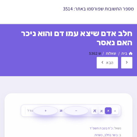
מספר התשובות שפורסמו באתר: 3514
חלב אדם שיצא עמו דם והוא ניכר
האם נאסר
בַּיִת
/
שאלות
/
ש 5362
הַבָּא
א
א
+
−
א
18
גודל
א
נשאל:
כ״ח בטבת תשפ״ד
ב:
בשר בחלב
,
כשרות