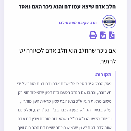
חלב אדם שיצא עמו דם והוא ניכר האם נאסר
הרב עקיבא משה סילבר
אם ניכר שהחלב הוא חלב אדם לכאורה יש
להתיר.
מקורות:
פסק הרמ”א יו”ד סי’ סו ס”י שדם אדם ודם דגים מותר על ידי
תערובת, וכתבו שם הנו”כ הטעם בזה דכיון שהאיסור הוא רק
משום מראית העין א”כ בתערובת שאין מראית העין מותרין,
עי”ש בביאור הגר”א וכעין זה כבר בב”י ובש”ך שם, ומלשונם
ובייחוד מלשון הגר”א הנ”ל משמע דזה מוסכם שדין דם אדם
שווה לדם דגים לענין שכשיש הוכחה שאינו דם המה חיה ועוף