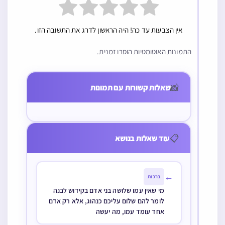
אין הצבעות עד כה! היה הראשון לדרג את התשובה הזו.
התמונות האוטומטיות הוסרו זמנית.
מקוואות
מי שיצא באזעקה
מי שיראה לחפוף
למקלט האם חשיב
סמוך לטבילתה
📸
שאלות קשורות עם תמונות
שיצא לבית אחר
כדי שלא יהיה ניכר
לענין קידוש ולענין
לבני אדם (מחמת
שינוי מקום בברכה
שהיתה אמורה
להימצא באירוע
📋
עוד שאלות בנושא
בזמן זה) האם
יכולה להרחיק
החפיפה לבוקר
←
ברכות
דמעיקרא
מי שאין עמו שלושה בני אדם בקידוש לבנה
לומר להם שלום עליכם כנהוג, אלא רק אדם
אחד עומד עמו, מה יעשה