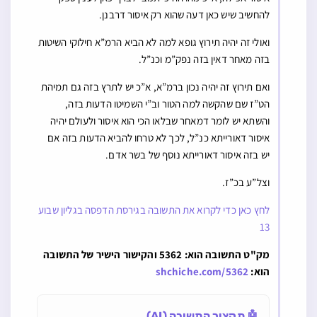
להחשיב שיש כאן דעה שהוא רק איסור דרבנן.
ואולי זה יהיה תירוץ גופא למה לא הביא הרמ”א חילוקי השיטות
בזה מאחר דאין בזה נפק”מ וכנ”ל.
ואם תירוץ זה יהיה נכון ברמ”א, א”כ יש לתרץ בזה גם תמיהת
הט”ז שם שהקשה למה הטור וב”י השמיטו הדעות בזה,
והשתא יש לומר דמאחר שבלאו הכי הוא איסור ולעולם יהיה
איסור דאורייתא כנ”ל, לכך לא טרחו להביא הדעות בזה אם
יש בזה איסור דאורייתא נוסף של בשר אדם.
וצל”ע בכ”ז.
לחץ כאן כדי לקרוא את התשובה בגירסת הדפסה בגליון שבוע
13
מק"ט התשובה הוא: 5362 והקישור הישיר של התשובה
הוא:
shchiche.com/5362
🤖 תקציר התשובה (AI)