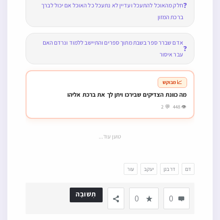
❓
חלק מהאוכל להתעכל ועדיין לא נתעכל כל האוכל אם יכול לברך
ברכת המזון
אדם שברר ספר בשבת מתוך ספרים והתיישב ללמוד ונרדם האם
❓
עבר איסור
📈 מבוקש
מה כוונת הצדיקים שבירכו ויתן לך את ברכת אליהו
👁 448 💬 2
טוען עוד...
דם
דרבנן
יעקב
עור
תְשׁוּבָה
0
0