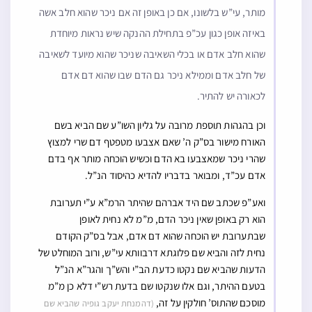
מותר, עי”ש בלשונו, אם כן באופן זה אם ניכר שהוא חלב אשה
באיזה אופן כגון עכ”פ בתחילת ההנקה שיש נראות מיוחדת
שהוא חלב אדם או בכלי השאיבה שניכר שהוא מיועד לשאיבה
של חלב אדם וממילא ניכר גם הדם שבו שהוא דם אדם
לכאורה יש להתיר.
וכן בהגהות תוספת מרובה על גליון השו”ע שם הביא בשם
האורח מישור בס”ק ה’ שאם אצבעו מטפטף דם שרי למצוץ
שהרי ניכר שמאצבעו בא הדם וכשיש הוכחה מותר אף בדם
אדם עכ”ד, ומבואר בדבריו להדיא כהיסוד הנ”ל.
ואע”פ שכתב שם היד אברהם שהיתר הרמ”א ע”י תערובת
הוא רק באופן שאין ניכר הדם, מ”מ לא נחית לאופן
שבתערובת יש הוכחה שהוא דם אדם, אבל בס”ק הקודם
נחית לזה והביא שם פלוגתא דרבוותא עי”ש, ורוב המוחלט של
הדעות שהביא שם נקטו כדעת הב”י והש”ך והגר”א הנ”ל
בטעם ההיתר, וגם אלו שנקטו שם בדעת רש”י דלא כן מ”מ
מוסכם שהתוס’ חולקין על זה,
(דהמנחת יעקב גופיה שהביא שם