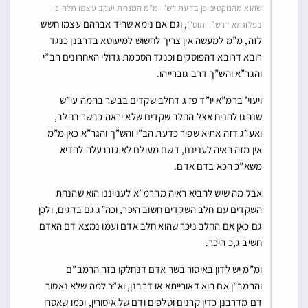
שהוא מהנוקטים כן בדעת רש”י מ”מ המנחת יעקב עצמו תלה כן
, וגם אם נימא שהיד אברהם עצמו חשש
בפלוגתא דרש”י ותוס’)
לזה, מ”מ למעשה אין צריך לחשוש למיעוטא בדרבנן כנגד
רובא דרובא דהפוסקים וכנגד הסכמת גדולי האחרונים הב”י
והגר”א והש”ך דרב גוברייהו.
ויעוי’ ברמ”א יו”ד פז ג דחלב שקדים בבשר בהמה עי”ש
שנהגו להניח אצל החלב שקדים שלא יראה כבשר בחלב,
ואע”ג דזה אתיא שפיר כדעת הב”י והש”ך והגר”א כאן מ”מ
אין מזה ראיה לעניננו, דשם מעולם לא גזרו עלה להדיא
משא”כ הכא בדם אדם.
אבל מה שיש להביא ראיה מהרמ”א לענייננו הוא שהנחת
השקדים עם חלב השקדים חשוב היכר, וכה”ג גם בדגים, ולכן
גם כאן אם החלב ניכר שהוא חלב אדם ועמו נמצא דם האדם
חשיב ג,כ היכר.
ומ”מ יש לדון באיסור בשר אדם דנחלקו בזה הרמב”ם
והרמב”ן אם הוא דאורייתא או דרבנן, וא”כ למה שלא נאסור
דם מדרבנן כדין קרנים וטלפים ודם של איסורין, וכמו שאסרו