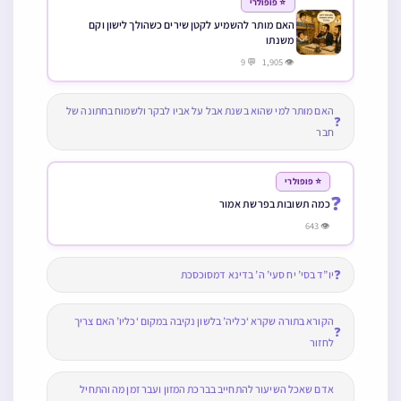
⭐ פופולרי
האם מותר להשמיע לקטן שירים כשהולך לישון וקם
משנתו
👁 1,905 💬 9
האם מותר למי שהוא בשנת אבל על אביו לבקר ולשמוח בחתונה של
❓
חבר
⭐ פופולרי
❓
כמה תשובות בפרשת אמור
👁 643
❓
יו”ד בסי’ יח סעי’ ה’ בדינא דמסוכסכת
הקורא בתורה שקרא ‘כליה’ בלשון נקיבה במקום ‘כליו’ האם צריך
❓
לחזור
אדם שאכל השיעור להתחייב בברכת המזון ועבר זמן מה והתחיל