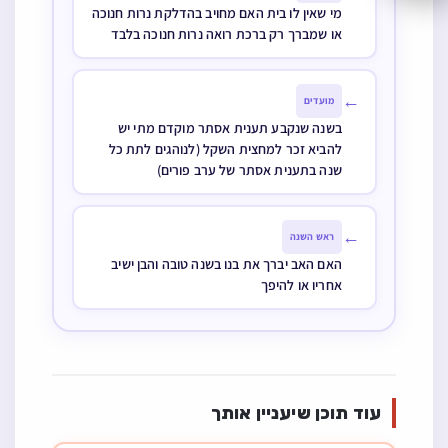
אפשר לומר
בחוץ
מי שאין לו בית האם מחויב בהדלקת נרות חנוכה
שאינו הגון במה
או שמברך רק ברכת רואה נרות חנוכה בלבד
שמהדר בנרות
חנוכה
←
מועדים
בשנה שנקבע תענית אסתר מוקדם מתי יש
להביא זכר למחצית השקל (לנוהגים לתת כל
שנה בתענית אסתר של ערב פורים)
←
ראש השנה
האם האב יברך את בנו בשנה טובה והבן ישיב
אחריו או להיפך
עוד תוכן שיעניין אותך