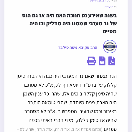
נשאל:
כ״ז בשבט תשפ״ד
ב:
מועדים
בשנה שאירע נס חנוכה האם היה אז גם הנס 
של נר מערבי שממנו היה מדליק ובו היה 
מסיים
הרב עקיבא משה סילבר
הנה מאחר שאם נר המערבי היה כבה היה בזה סימן
קללה, עי’ ברפ”ד דיומא דף לט, א”כ לא מסתבר
שהיה סימן קללה בימים אלו, שהרי כל ענין השמן
היה הארת פנים מיוחדת, שהרי טומאה הותרה
בציבור וכמו שהעירו המפרשים, א”כ לא מסתבר
שהיה אז סימן קללה, ומידי דברי ראיתי בכמה
ספרים
(ומהם אגודת אזוב, אור תורה, אהל תורה, אור עולם –