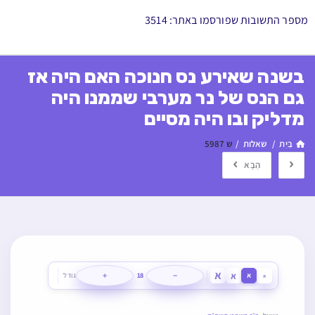
מספר התשובות שפורסמו באתר: 3514
בשנה שאירע נס חנוכה האם היה אז
גם הנס של נר מערבי שממנו היה
מדליק ובו היה מסיים
בַּיִת
/
שאלות
/
ש 5987
הַבָּא
א
א
+
−
א
18
גודל
א