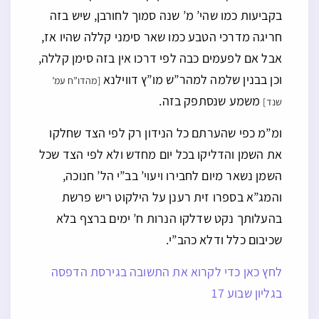
בקביעות כמו שהי’ מ’ שנה סמוך לחורבן, שיש בזה
חריגה מדרכי הטבע כמו שאר סימני קללה שהיו אז,
אבל אם לפעמים כבה לפי דרכו אין בזה סימן קללה,
וכן בבנין שלמה למהר”ש מו”ץ דווילנא
[מהדו”ח עמ’
משמע שנסתפק בזה.
שנד]
ומ”מ כפי שהערתם כל הנידון רק לפי הצד שחלקו
את השמן והדליקו בכל יום מחדש ולא לפי הצד שכל
השמן נשאר מיום לחבירו ויעוי’ בב”י הל’ חנוכה,
והמג”א בספרו זית רענן על הילקוט ריש פרשת
בהעלותך נקט שדלקו הנרות ח’ ימים ברצף בלא
שכיבום כלל ודלא כהב”י.
לחץ כאן כדי לקרוא את התשובה בגירסת הדפסה
בגליון שבוע 17