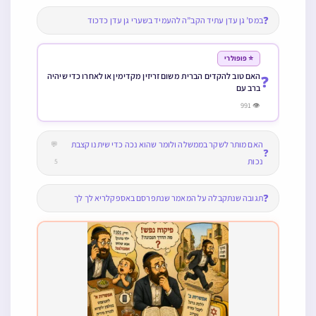
❓
במס’ גן עדן עתיד הקב”ה להעמיד בשערי גן עדן כדכוד
⭐ פופולרי
האם טוב להקדים הברית משום זריזין מקדימין או לאחרו כדי שיהיה
❓
ברב עם
👁 991
האם מותר לשקר בממשלה ולומר שהוא נכה כדי שיתנו קצבת
💬
❓
נכות
5
❓
תגובה שנתקבלה על המאמר שנתפרסם באספקלריא לך לך