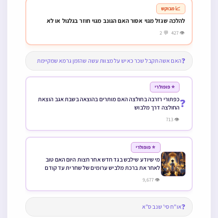
📈 מבוקש
להלכה שגזל מגוי אסור האם הגונב מגוי חוזר בגלגול או לא
👁 427 💬 2
❓
האם אשה תקבל שכר כאיש על מצוות עשה שהזמן גרמא שמקיימת
⭐ פופולרי
כפתורי רזרבה בחולצה האם מותרים בהוצאה בשבת אגב הוצאת
❓
החולצה דרך מלבוש
👁 713
⭐ פופולרי
מי שיודע שילבש בגד חדש אחר חצות היום האם טוב
לאחר את ברכת מלביש ערומים של שחרית עד קודם
הלבישה או לא
👁 9,677
❓
או”ח סי’ שנב ס”א