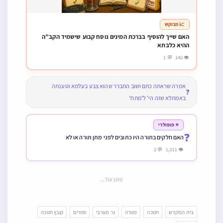
📈 מבוקש
האם שייך להוסיף בברכת המינים נוסח קבוע שישמיד הקב”ה
ההיא כלבתא
👁 140 💬 1
אמרה שראתה כתם ושוב התברר שהוא צבע בעלמא וטענתה
❓
באמתלא שזה הי’ ל’מתח’
⭐ פופולרי
❓
האם חלקים בתורה היו כתובים לפני מתן תורה או לא
👁 1,011 💬 2
טוען עוד...
בית המקדש
חנוכה
מנורה
נר מערבי
ספרים
קובץ חנוכה