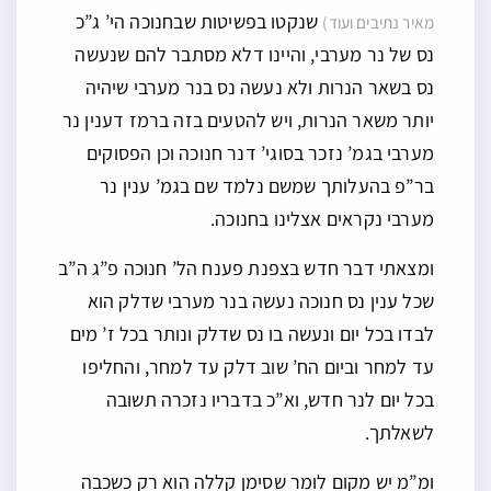
שנקטו בפשיטות שבחנוכה הי’ ג”כ
מאיר נתיבים ועוד)
נס של נר מערבי, והיינו דלא מסתבר להם שנעשה
נס בשאר הנרות ולא נעשה נס בנר מערבי שיהיה
יותר משאר הנרות, ויש להטעים בזה ברמז דענין נר
מערבי בגמ’ נזכר בסוגי’ דנר חנוכה וכן הפסוקים
בר”פ בהעלותך שמשם נלמד שם בגמ’ ענין נר
מערבי נקראים אצלינו בחנוכה.
ומצאתי דבר חדש בצפנת פענח הל’ חנוכה פ”ג ה”ב
שכל ענין נס חנוכה נעשה בנר מערבי שדלק הוא
לבדו בכל יום ונעשה בו נס שדלק ונותר בכל ז’ מים
עד למחר וביום הח’ שוב דלק עד למחר, והחליפו
בכל יום לנר חדש, וא”כ בדבריו נזכרה תשובה
לשאלתך.
ומ”מ יש מקום לומר שסימן קללה הוא רק כשכבה