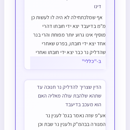
דינו
אף שמלכתחילה לא היה לו לעשות כן
מ"מ בדיעבד יצא ידי חובתו דהרי
מוסיף אינו גרוע יותר מפוחת והרי בנר
אחד יצא ידי חובתו, בפרט שאחרי
שהדליק נר כבר יצא ידי חובתו ואחרי
שהדליק כמה נרות כמנין אותו היום
ב-"כללי"
כבר יצא גם ידי ההידור במעשה
ההדלקה, ומ"מ יכבה הנר המיותר…
הדין שצריך להדליק נר חנוכה עד
שתהא שלהבת עולה מאליה האם
הוא מעכב בדיעבד
אע"פ שזה נאמר בגמ' לענין נר
המנורה בבהמ"ק ולענין נר שבת וכן