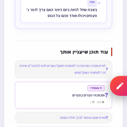
←
שבת
בשבת שחל להיות ביום כיפור האם צריך לומר ג’
פעמים ויכולו ואחד מהם על הכוס
עוד תוכן שיעניין אותך
לאיזו מטרה נותנים זכר למחצית השקל ואם יש לתת לבהכנ"ס שיהיה
❓
זכר למחצית השקל ממש
⭐ פופולרי
❓
וסכסכתי מצרים במצרים
👁 783 💬 1
❓
מאיזו שעה אפשר לברך אלהי נשמה