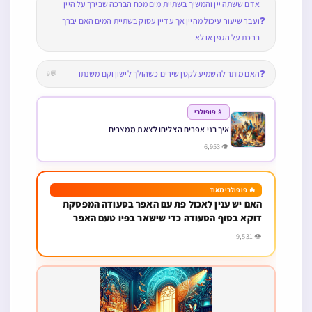
אדם ששתה יין והמשיך בשתיית מים מכח הברכה שבירך על היין
❓
ועבר שיעור עיכול מהיין אך עדיין עסוק בשתיית המים האם יברך
ברכת על הגפן או לא
❓
האם מותר להשמיע לקטן שירים כשהולך לישון וקם משנתו
💬9
⭐ פופולרי
איך בני אפרים הצליחו לצאת ממצרים
👁 6,953
🔥 פופולרי מאוד
האם יש ענין לאכול פת עם האפר בסעודה המפסקת
דוקא בסוף הסעודה כדי שישאר בפיו טעם האפר
👁 9,531