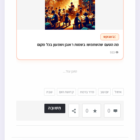
📈 מבוקש
מה הטעם שהשתמשו בשמות ראובן ושמעון בכל מקום
👁 933
טוען עוד...
איחול
יום טוב
סדר ברכות
קדושת היום
שבת
תְשׁוּבָה
0
0