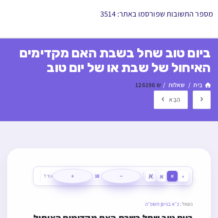
מספר התשובות שפורסמו באתר: 3514
ביום טוב שחל בשבת האם מקדימים
האיחול של שבת או של יום טוב
בַּיִת
/
שאלות
/
ש 126196
הַבָּא
א
א
+
−
א
18
גודל
א
נשאל:
כ״א בניסן תשפ״ה