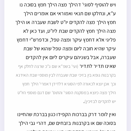
ויש להוסיף לסוגי’ דהילך מצה הילך חמץ בסוכה נו
ע”א, ונחלקו שם תנאי ואמוראי אם אומרים הילך
חמץ הילך מצה להקדים יו”ט לשבת שעברה או הילך
מצה הילך חמץ להקדים שבת ליו”ט, ועד כאן לא
פליגי אלא דחמץ עיקר ומצה טפל, וכדפרש”י דחמץ
עיקר שהיא חובה ליום ומצה טפל שהוא של שבת
שעברה, אבל בשניהם עיקרים ליום אין להקדים
שאינו תדיר לתדיר
(ועי’ בשפ”א שם ג”כ שרצה לחלק אף
בקרבנות גופא בין בזיכי שבת שעברה לבין מוספי שבת האידנא
וכך אכן יוצא לכאורה לפי הסוגיא דלדידן דאמרי’ הילך חמץ
הילך מצה כיוצא במסקנת הסוגי’ והתוס’ שם דגם מוספי היו”ט
.
יש להקדים לבזיכין)
ואין לומר דרק בברכות הקפידו כגון בברכת שהחיינו
בסוכה שם או בקרבנות בזבחים שם, דהרי גבי הילך