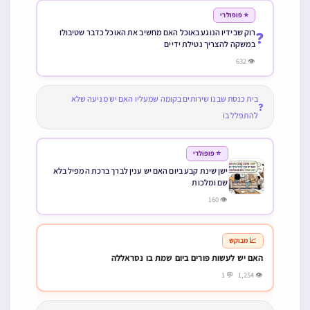
⭐ פופולרי
רוק שבידיו הנוגע באוכל האם מחשיב את האוכל כדבר שטיבולו
❓
במשקה להצריך נטילת ידיים
👁 632
בית כנסת שבנו שירותים בקומה שמעליו האם יש מניעה שלא
❓
להתפלל בו
⭐ פופולרי
ישן שינת קבע ביום האם יש ענין לברך ברכת המפיל בלא
שם ומלכות
👁 160
📈 מבוקש
האם יש לעשות פורים ביום שמת בו נסראללה
👁 1,254 💬 1