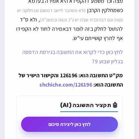
מצה וכו’ משמע דהקפידא היא אמירה בעלמא
כשמחלקין הקרבן
(ולא מסתבר ליישב דמשום שבחלוקה יש
, ולא ס”ד
מצוה וגם דבהזכרת שבת יש ג”כ מצוה וכמשנ”ת)
להתוס’ לחלק בזה לומר דבאמירה לחוד לא הקפידו
אף לתרץ קושייתם עי”ש.
לחץ כאן כדי לקרוא את התשובה בגירסת הדפסה
בגליון שבוע 79
מק"ט התשובה הוא: 126196 והקישור הישיר של
התשובה הוא:
shchiche.com/126196
🤖 תקציר התשובה (AI)
לחץ כאן ליצירת סיכום