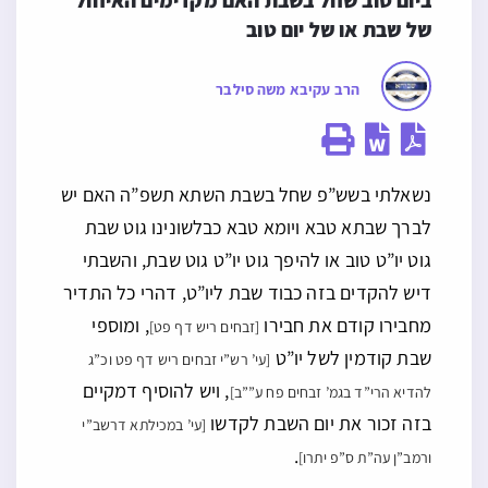
ביום טוב שחל בשבת האם מקדימים האיחול 
של שבת או של יום טוב
הרב עקיבא משה סילבר
נשאלתי בשש”פ שחל בשבת השתא תשפ”ה האם יש
לברך שבתא טבא ויומא טבא כבלשונינו גוט שבת
גוט יו”ט טוב או להיפך גוט יו”ט גוט שבת, והשבתי
דיש להקדים בזה כבוד שבת ליו”ט, דהרי כל התדיר
מחבירו קודם את חבירו
, ומוספי
[זבחים ריש דף פט]
שבת קודמין לשל יו”ט
[עי’ רש”י זבחים ריש דף פט וכ”ג
, ויש להוסיף דמקיים
להדיא הרי”ד בגמ’ זבחים פח ע””ב]
בזה זכור את יום השבת לקדשו
[עי’ במכילתא דרשב”י
.
ורמב”ן עה”ת ס”פ יתרו]