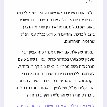
בר”ה.
ומ”מ החכם עיניו בראשו שאם הזהירו שלא ללבוש
בגדים יקרים מידי ה”ה אם מחדש בגדים חשובים
באופן שמבטל ממנו מורא הדין יותר מן הנצרך
בשביל ברכת שהחיינו הוא ודאי בכלל ענין הנ”ל
שהזכירו האחרונים.
ומאחר ששאלת אם ראיתי מנהג כזה אציין דבר
מעניין שמצאתי במחזור מרוקו עמ’ יז שהובא שם
מנהג כזה בשם מהר”י בן נאים נ”ב דף ר’ בזה”ל,
לא נהגנו ללבוש בגדים חדשים בר”ה ולא בגדי
רקמה ומשי כבשאר ימים טובים כדי שיהיה מורא
הדין עלינו עכ”ל, ויש לציין דבאמת במחבר בסי’ תר
נזכר רק פרי חדש והרמ”א הוסיף בגד חדש.
לחץ כאן כדי לקרוא את התשובה בגירסת הדפסה