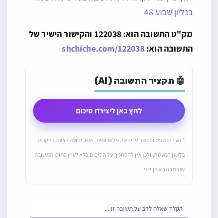
בגליון שבוע 48
מק"ט התשובה הוא: 122038 והקישור הישיר של
התשובה הוא:
shchiche.com/122038
🤖 תקציר התשובה (AI)
לחץ כאן ליצירת סיכום
* הערה: הסיכום נוצר ע"י בינה מלאכותית, אשר ידועה כאינה דייקנית
בלשון המעטה, ולכן אין להסתמך על הסיכום בלא לעיין בתוכן התשובה
שנכתבה באופן ידני.