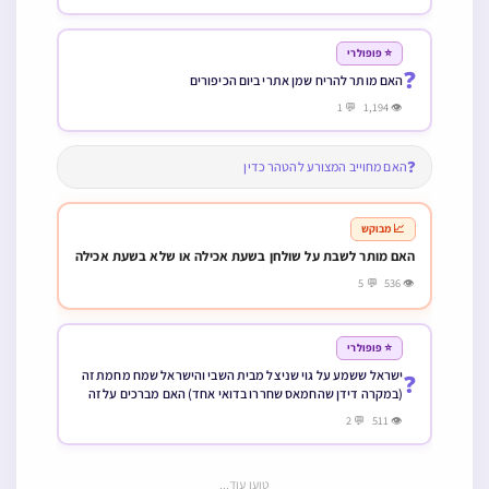
⭐ פופולרי
❓
האם מותר להריח שמן אתרי ביום הכיפורים
👁 1,194 💬 1
❓
האם מחוייב המצורע להטהר כדין
📈 מבוקש
האם מותר לשבת על שולחן בשעת אכילה או שלא בשעת אכילה
👁 536 💬 5
⭐ פופולרי
ישראל ששמע על גוי שניצל מבית השבי והישראל שמח מחמת זה
❓
(במקרה דידן שהחמאס שחררו בדואי אחד) האם מברכים על זה
הטוב והמטיב
👁 511 💬 2
טוען עוד...