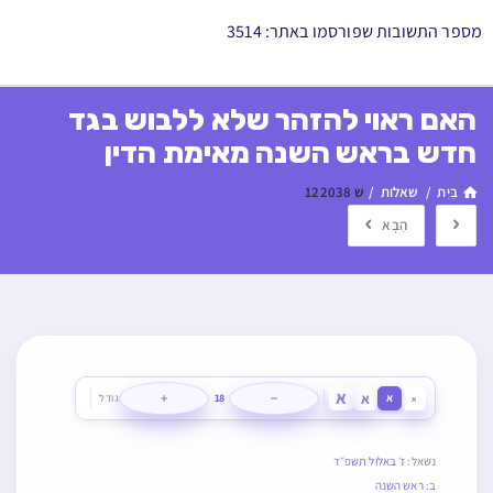
מספר התשובות שפורסמו באתר: 3514
האם ראוי להזהר שלא ללבוש בגד
חדש בראש השנה מאימת הדין
בַּיִת
/
שאלות
/
ש 122038
הַבָּא
א
א
+
−
א
18
גודל
א
נשאל:
ז׳ באלול תשפ״ד
ב:
ראש השנה