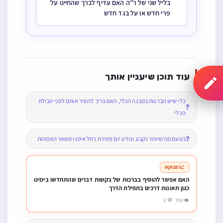
בליל שני של ר”ה האם עדיף לברך שהחיינו על
פרי חדש או על בגד חדש
עוד תוכן שיעניין אותך
כלי שיש הברגות במבנה הכלי, האם צריך להסיר אותם לפני טבילת
❓
הכלי
❓
בטעם מה שיותר נקבע ונודע יום פטירת רחל אימנו משאר האמהות
📈 מבוקש
האם אפשר להוסיף בברכות של בקשות דברים שהתחדשו בימינו
כגון תאונות דרכים בתפילת הדרך
👁 793 💬 2