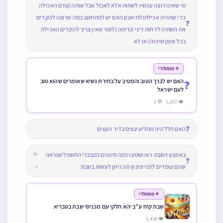
מי שאינו רוצה עכשיו לשתות אלא לאכול אבל שותה קודם האכילה
כדי שתהיה אכילתו לתיאבון האם יש להתחשב במה שרוצה להקדים
❓
את השתיה לדחות דיני קדימה (לומר שאין צריך להקדים האכילה
בכל אופן שיהיה) או לא
⭐ פופולרי
האם יש לברך הטוב והמטיב על בחירת נשיא שאומרים שהוא טוב
❓
לעם ישראל
👁 1,197 💬 1
❓
האם חלל היה מתליע עצים בדיר העצים
באמצע השבת ראו ושמעו כמה סימנים במצברי החשמל שנראה
💬
❓
שהם עומדים לפני פיצוץ מה ניתן לעשות בשבת
4
⭐ פופולרי
שבת קיח ע”ב יהא חלקי עם מכניסי שבת בטבריא
👁 1,438