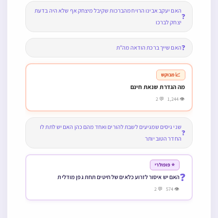
האם יעקב אבינו הרויח מהברכות שקיבל מיצחק אף שלא היה בדעת
❓
יצחק לברכו
❓
האם שייך ברכת הודאה מה”ת
📈 מבוקש
מה הגדרת שנאת חינם
👁 1,244 💬 2
שני גיסים שמגיעים לשבת להורים ואחד מהם כהן האם יש לתת לו
❓
החדר הטוב יותר
⭐ פופולרי
❓
האם יש איסור לזרוע כלאים של חיטים תחת גפן מודלית
👁 574 💬 2