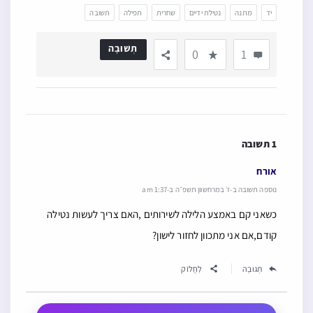
יד
מתנה
נטילת ידיים
שחרית
תפילה
תשובה
תְשׁוּבָה
0
1
1 תשובה
אורח
נוספה תשובה ב-ז׳ במרחשוון תשפ״ה ב-1:37 am
כשאני קם באמצע הלילה לשירותים ,האם צריך לעשות נטילה
קודם,אם אני מתכוון לחזור לישון?
תְגוּבָה
לַחֲלוֹק