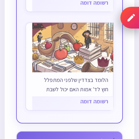
נימא דאי"ז נטילה גמורה אלא רק
רשומה דומה
משום נקיות ניחא, ועי' גם במשנ"ב
שם…
הלומד בצדדין שלפני המתפלל
חוץ לד’ אמות האם יכול לשבת
רשומה דומה
הנהגות
ברכות
ברכות
מי שנרדם
מי שגזז ציפרניו
מי שהלך לישון
מה דין ישן ביום
באמצע הלילה
ואחר כך נגע