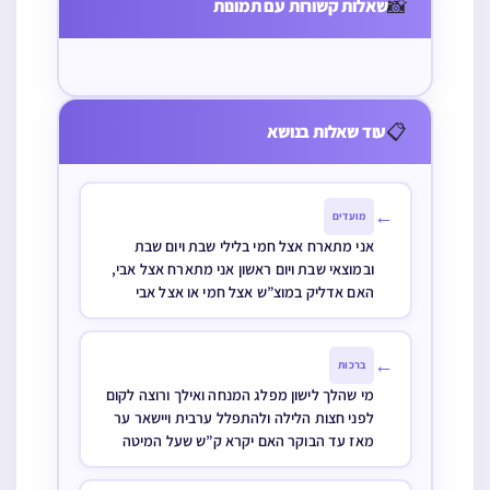
📸
ביום והתעורר
שאלות קשורות עם תמונות
קודם שנת
לשעה אחר
במקומות
כשעה לאחר
הלילה או
חצות ורוצה
מכוסים ואחר כך
שהתחיל הלילה
לאחריה או
להמשיך
הלך לישון שנת
מה דינו לענין
במקום שנת
בלימודו האם
לילה, האם די
📋
עוד שאלות בנושא
ברכות התורה,
הלילה האם
צריך לברך
שיטול פעם אחת
נטילת ידים
יברך ברכת אלהי
עכשיו ברכת
אחרי כל שלושה
וברכת על נטילת
נשמה
←
מועדים
התורה
דברים אלו או
ידים
אני מתארח אצל חמי בלילי שבת ויום שבת
שכל אחד מהם
ובמוצאי שבת ויום ראשון אני מתארח אצל אבי,
צריך נטילה
האם אדליק במוצ”ש אצל חמי או אצל אבי
בפני עצמה
←
ברכות
מי שהלך לישון מפלג המנחה ואילך ורוצה לקום
לפני חצות הלילה ולהתפלל ערבית ויישאר ער
מאז עד הבוקר האם יקרא ק”ש שעל המיטה