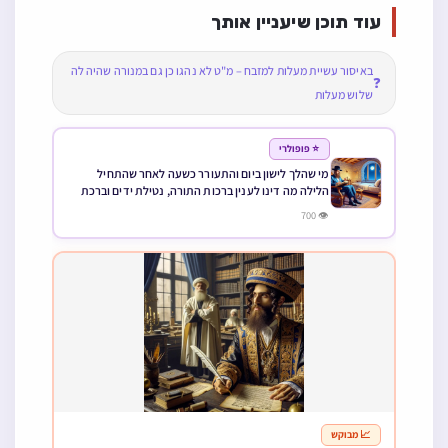
עוד תוכן שיעניין אותך
באיסור עשיית מעלות למזבח – מ"ט לא נהגו כן גם במנורה שהיה לה
❓
שלוש מעלות
⭐ פופולרי
מי שהלך לישון ביום והתעורר כשעה לאחר שהתחיל
הלילה מה דינו לענין ברכות התורה, נטילת ידים וברכת
על נטילת ידים
👁 700
📈 מבוקש