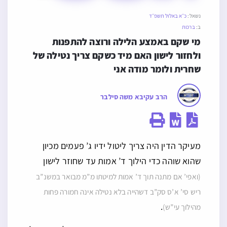
נשאל:
כ״א באלול תשפ״ד
ב:
ברכות
מי שקם באמצע הלילה ורוצה להתפנות 
ולחזור לישון האם מיד כשקם צריך נטילה של 
שחרית ולומר מודה אני
הרב עקיבא משה סילבר
מעיקר הדין היה צריך ליטול ידיו ג’ פעמים מכיון
שהוא שוהה כדי הילוך ד’ אמות עד שחוזר לישון
(ואפי’ אם מתנה תוך ד’ אמות למיטתו מ”מ מבואר במשנ”ב
ריש סי’ א’ס סק”ב דשהייה בלא נטילה אינה חמורה פחות
.
מהילוך עי”ש)