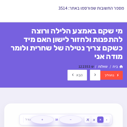
מספר התשובות שפורסמו באתר: 3514
מי שקם באמצע הלילה ורוצה
להתפנות ולחזור לישון האם מיד
כשקם צריך נטילה של שחרית ולומר
מודה אני
בַּיִת
/
שאלות
/
ש 122353
הַבָּא
בתהליך
א
א
+
−
א
18
גודל
א