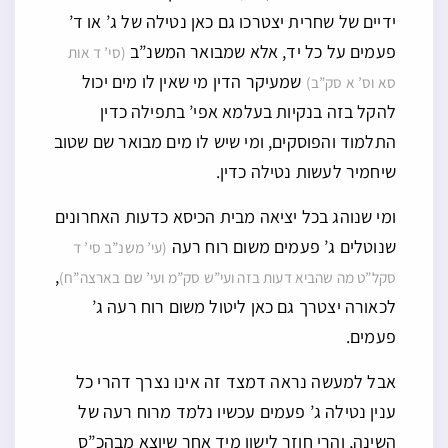
ידיים של שחרית יצטרכו גם כאן נטילה של ג’ או ד’
פעמים על כל יד, אלא שמבואר המשנ”ב
(סי’ ד אות
שמעיקר הדין מי שאין לו מים יכול
סא וס’ א סק”ב)
להקל בזה בנקיות בעלמא אפי’ בתפילה כדין
התלמוד והפוסקים, ומי שיש לו מים מבואר שם שטוב
שיחמיר לעשות נטילה כדין.
ומי שנוהג בכל יציאה מבית הכיסא כדעות האחרונים
שנוטלים ג’ פעמים משום רוח רעה
(עי’ משנ”ב סי’ ד
,
סקל”ט מה שהביא דעות בזה ועי”ש סק”מ ועי’ שם בארצה”ח)
לכאורה יצטרך גם כאן ליטול משום רוח רעה ג’
פעמים.
אבל למעשה נראה דמצד זה אינו נצרך דהרי כל
ענין נטילה ג’ פעמים עכשיו נלמד מרוח רעה של
השינה, והרי חוזר לישון מיד אחר שיוצא מבהכ”ס