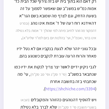
רק דאם הוא בתוך בית יש בזה צירוף שכל הבית כד’
אמות כמ”ש במשנ”ב שם שאפשר לסמוך על זה
בשעת הדחק, וגם לצרף מה שמובא בשם הגר”א
דהאידנא רוח רעה של ד’ אמות אינו נוהג
(ובפרט
דהמקור מהזוהר לחיוב מיתה למי שהולך ד’ אמות בלא נטילה
.
אינו ברור, ואכמ”ל, ועי’ בהלכות יום ביום למו”ר שליט”א)
ובכל גווני יזהר שלא לגעת בנקביו אם לא נטל ידיו
מאחר והרוח הרעה עוברת לנקבים כשנוגע בהם.
לגבי ניקיון ידיים לאשר יצר צריך לנקות את ידיו כמו
שנתבאר במשנ”ב
, עי’ מה
(סי’ ד סק”ג וסי’ סב סק”ח)
שכתבתי בזה בתשובה אחרת
).
https://shchiche.com/3394
(
ויש להוסיף דהנוהגים כהזוהר והמקובלים
(הובאו
שלא לברך בלא נטילת
בשערי תשובה סי’ ד סקכ”ח)