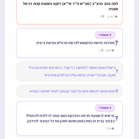
למה כתב הרע”ב (מע”ש פ”ד מי”א) דוקא השמות קהת דניאל
וטוביה
👁 1,147 💬 2
⭐ פופולרי
❓
סמיכות פרשת המקושש לפרשת מרגלים ופרשת ציצית
👁 525 💬 1
בישול באופן האסור להמחבר בדיעבד, כיסוי מים אחרונים בכלי
❓
שקוף, אם נט”י מבית הכסא עולה גם למים אחרונים
❓
האם אפשר לעשות סיום על ספר שנכתב לאחר חתימת הגמרא
⭐ פופולרי
מי שיש לו שפעת חריפה ומדבקת האם מותר לו ללכת להתפלל
❓
בציבור בבית הכנסת באופן שהוא מסכן את כל הציבור להידבק
במחלה
👁 723